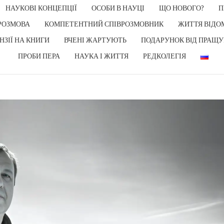
НАУКОВІ КОНЦЕПЦІЇ
ОСОБИ В НАУЦІ
ЩО НОВОГО?
П
РОЗМОВА
КОМПЕТЕНТНИЙ СПІВРОЗМОВНИК
ЖИТТЯ ВІДО
НЗІЇ НА КНИГИ
ВЧЕНІ ЖАРТУЮТЬ
ПОДАРУНОК ВIД ПРАЩУ
ПРОБИ ПЕРА
НАУКА І ЖИТТЯ
РЕДКОЛЕГІЯ