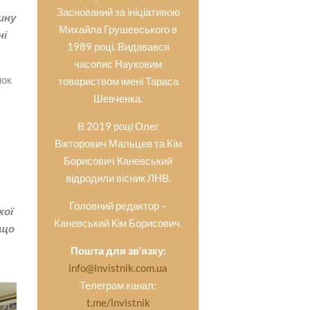
Заснований за ініціативою
ину
Михайла Грушевського в
ні
1989 році. Видавався
часопис Науковим
нок
товариством імені Тараса
Шевченка.
В 2019 році Олег
Вікторович Мальцев та Кім
Борисович Каневський
відродили вісник ЛНВ.
Головний редактор –
кої
Каневський Кім Борисович.
 що
Пошта для зв’язку:
info@lnvistnik.com.ua
Телеграм канал:
t.me/lnvistnik