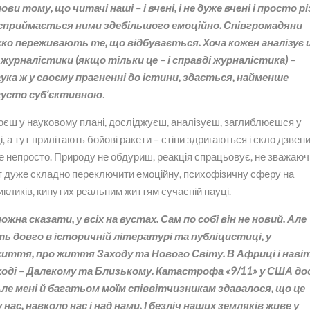
 тому, що читачі наші – і вчені, і не дуже вчені і просто рі
, сприймається ними здебільшого емоційно. Співгромадяни
яжко переживають те, що відбувається. Хоча кожен аналізує 
журналістики (якщо тільки це – і справді журналістика) –
ка ж у своєму прагненні до істини, здається, найменше
густо суб’єктивною
.
юєш у науковому плані, досліджуєш, аналізуєш, заглиблюєшся у
 а тут прилітають бойові ракети – стіни здригаються і скло дзвени
 непросто. Природу не обдуриш, реакція спрацьовує, не зважаюч
 Тут дуже складно переключити емоційну, психофізичну сферу на
викликів, кинутих реальним життям сучасній науці.
ожна сказати, у всіх на вустах. Сам по собі він не новий. Але
ь довго в історичній літературі та публіцистиці, у
иття, про життя Заходу та Нового Світу. В Африці і навіт
Сході – Далекому та Близькому. Катастрофа «9/11» у США до
Але мені й багатьом моїм співвітчизникам здавалося, що це
 нас, навколо нас і над нами. І безліч наших земляків живе у