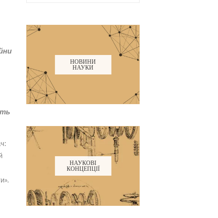
ійни
НОВИНИ
НАУКИ
ить
ч:
й
НАУКОВІ
КОНЦЕПЦІЇ
и».