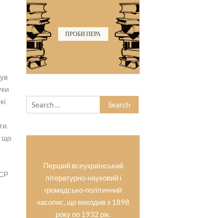
ПРОБИ ПЕРА
був
уки
Search
кі
for:
ти.
, що
я
Перший всеукраїнський
РСР
літературно-науковий і
громадсько-політичний
часопис, що виходив з 1898
року по 1932 рік.