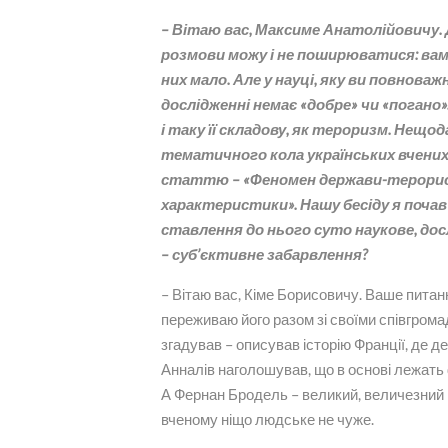
– Вітаю вас, Максиме Анатолійовичу. 
розмови можу і не поширюватися: вам і
них мало. Але у науці, яку ви повнов
дослідженні немає «добре» чи «погано»
і таку її складову, як тероризм. Нещ
тематичного кола українських вчених 
статтю – «Феномен держави-терорист
характеристики». Нашу бесіду я поча
ставлення до нього суто наукове, досл
– суб’єктивне забарвлення?
– Вітаю вас, Кіме Борисовичу. Ваше питання
переживаю його разом зі своїми співгром
згадував – описував історію Франції, де 
Анналів наголошував, що в основі лежать
А Фернан Бродель – великий, величезний вч
вченому ніщо людське не чуже.