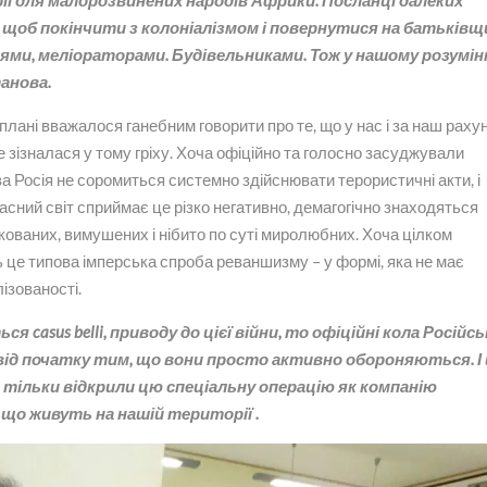
ї для малорозвинених народів Африки. Посланці далеких
щоб покінчити з колоніалізмом і повернутися на батьківщ
ями, меліораторами. Будівельниками. Тож у нашому розумін
анова.
у плані вважалося ганебним говорити про те, що у нас і за наш раху
не зізналася у тому гріху. Хоча офіційно та голосно засуджували
ва Росія не соромиться системно здійснювати терористичні акти, і
часний світ сприймає це різко негативно, демагогічно знаходяться
кованих, вимушених і нібито по суті миролюбних. Хоча цілком
 це типова імперська спроба реваншизму – у формі, яка не має
ізованості.
 casus belli, приводу до цієї війни, то офіційні кола Російсь
 від початку тим, що вони просто активно обороняються. І
, а тільки відкрили цю спеціальну операцію як компанію
, що живуть на нашій території .