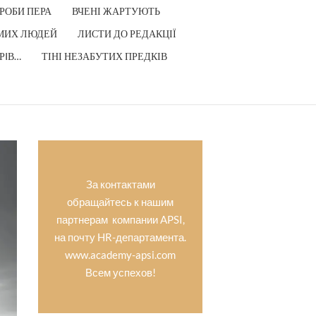
РОБИ ПЕРА
ВЧЕНІ ЖАРТУЮТЬ
МИХ ЛЮДЕЙ
ЛИСТИ ДО РЕДАКЦІЇ
РIВ…
ТІНІ НЕЗАБУТИХ ПРЕДКІВ
За контактами
обращайтесь к нашим
партнерам компании APSI,
на почту HR-департамента.
www.academy-apsi.com
Всем успехов!