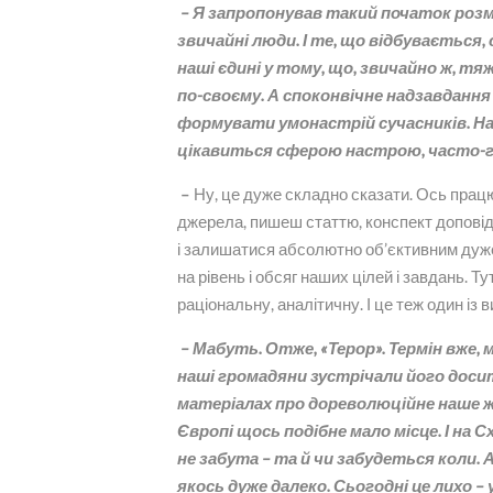
– Я запропонував такий початок розмови
звичайні люди. І те, що відбувається
наші єдині у тому, що, звичайно ж, т
по-своєму. А споконвічне надзавдання 
формувати умонастрій сучасників. Нау
цікавиться сферою настрою, часто-
–
Ну, це дуже складно сказати. Ось прац
джерела, пишеш статтю, конспект доповіді,
і залишатися абсолютно об’єктивним дуже
на рівень і обсяг наших цілей і завдань.
раціональну, аналітичну. І це теж один із 
– Мабуть. Отже, «Терор». Термін вже, м
наші громадяни зустрічали його досит
матеріалах про дореволюційне наше ж
Європі щось подібне мало місце. І на 
не забута – та й чи забудеться коли. 
якось дуже далеко. Сьогодні це лихо – у