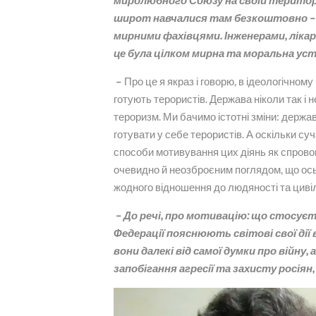
миролюбного Союзу на своїй територі
широт навчалися там безкоштовно – 
мирними фахівцями. Інженерами, лікар
це була цілком мирна та моральна уст
–
Про це я якраз і говорю, в ідеологічном
готують терористів. Держава ніколи так і 
тероризм. Ми бачимо істотні зміни: держа
готувати у себе терористів. А оскільки су
способи мотивування цих діянь як спрово
очевидно й неозброєним поглядом, що ось
жодного відношення до людяності та цивіл
– До речі, про мотивацію: що стосується
Федерації пояснюють світові свої дії
вони далекі від самої думки про війну
запобігання агресії та захисту росіян