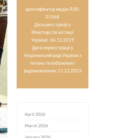
Ідентифікатор медіа: R30-
01968
Дата реєстрації у
Міністерстві юстиції
України: 06.12.2019
Дата переєстрації у
Національній раді України з
питань телебачення і
радіомовлення: 11.12.2023
April 2026
March 2026
January 2026