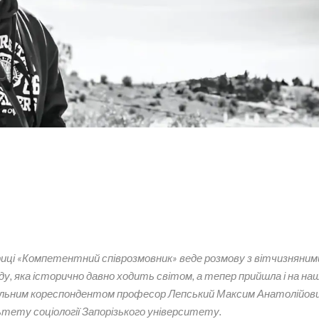
убриці «Компетентний співрозмовник» веде розмову з вітчизняним
ду, яка історично давно ходить світом, а тепер прийшла і на на
іальним кореспондентом професор Лепський Максим Анатолійови
тету соціології Запорізького університету.