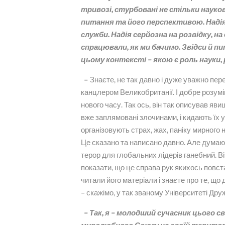
тривозі, стурбовані не стільки наук
питання та його перспективою. Надія 
служби. Надія серйозна на розвідку, н
спрацювали, як ми бачимо. Звідси й пит
цьому контексті – якою є роль науки,
–
Знаєте, не так давно і дуже уважно пе
канцлером Великобританії. І добре розумівс
нового часу. Так ось, він так описував яв
вже заплямовані злочинами, і кидають їх у
організовують страх, жах, паніку мирного 
Це сказано та написано давно. Але думаю
терор для глобальних лідерів ганебний. 
показати, що це справа рук якихось повст
читали його матеріали і знаєте про те, щ
– скажімо, у так званому Університеті Др
– Так, я – молодший сучасник цього с