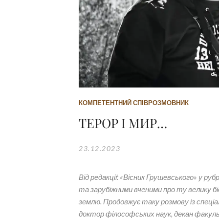
КОМПЕТЕНТНИЙ СПІВРОЗМОВНИК
ТЕРОР І МИР…
23.12.2023
Від редакції: «Вісник Грушевського» у р
та зарубіжними вченими про ту велику бі
землю. Продовжує таку розмову із спец
доктор філософських наук, декан факуль