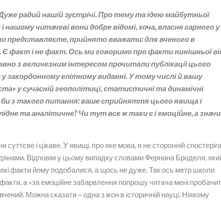
Дуже радий нашій зустрічі. Про тему та ідею майбутньої
 нашому читачеві вони добре відомі, хоча, власне гарного у
ажно представляєте, прийнято вважати: для вченого в
. Є факт і не факт. Ось ми говоримо про факти нинішньої в
одавно з величезним інтересом прочитали публікації цього
у закордонному елітному виданні. У тому числі й вашу
а» у сучасній геополітиці, статистичні та динамічні
в би з такого питання: ваше сприйняття цього явища і
ідне та аналітичне? Чи тут все ж таки є і емоційне, а знач
 суттєве і цікаве. У явищі, про яке мова, я не сторонній спостеріга
адянами. Відповім у цьому випадку словами Фернана Броделя, яки
деякі факти йому подобалися, а щось не дуже. Так ось метр школи
 факти, а «за емоційне забарвлення попрошу читача мені пробачит
ений. Можна сказати – одна з ікон в історичній науці. Ніякому