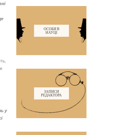
зні
це
ОСОБИ В
НАУЦІ
ть,
и
ЗАПИСИ
РЕДАКТОРА
ь у
сі