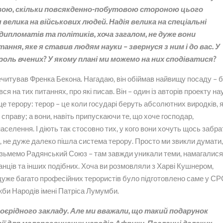
овою, скільки повсякденно-побутовою стороною цього
велика на військових людей. Надія велика на спеціальні
а дипломатів та політиків, хоча загалом, не дуже вони
ання, яке я ставив людям науки – звернуся з ним і до вас. У
 роль вчених? У якому плані ми можемо на них сподіватися?
речитував Френка Бекона. Нагадаю, він обіймав найвищу посаду – 
я на тих питаннях, про які писав. Він – один із авторів проекту на
ище терору: терор – це коли государі беруть абсолютних виродків, я
 справу; а вони, навіть припускаючи те, що хоче господар,
населення. І діють так стосовно тих, у кого вони хочуть щось забра
, не дуже далеко пішла система терору. Просто ми звикли думати
Візьмемо Радянський Союз – там завжди уникали теми, намагалис
анців та інших подібних. Хоча ви розмовляли з Харві Кушнером,
о дуже багато професійних терористів було підготовлено саме у С
ужби Народів імені Патріса Лумумби.
воєрідного закладу. Але ми вважали, що такий подарунок