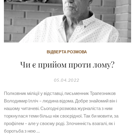
ВІДВЕРТА РОЗМОВА
Чи є прийом проти лому?
05.04.2022
Полковник міліції у відставці, письменник Трапезников
Володимир Ілліч – людина відома. Добре знайомий він і
нашому читачеві. Сьогодні розмова журналіста з ним
торкнулася теми більш ніж своєрідної. Так би мовити, за
профілем – але у своєму роді. Злочинність взагалі, як і
боротьба з нею …