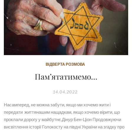
ВІДВЕРТА РОЗМОВА
Пам’ятатимемо…
14.04.2022
Насамперед, не можна забути, якщо ми хочемо жити і
передати життянашим нащадкам, якщо хочемо вірити, що
проклали дорогу у майбутнє.Дінур Бен-Ціон Продовжуючи
висвітлення історії Голокосту на півдні України на згадку про