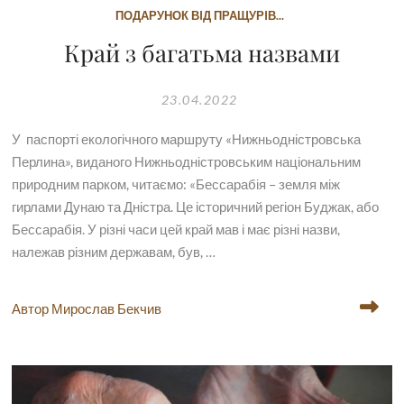
ПОДАРУНОК ВIД ПРАЩУРIВ...
Край з багатьма назвами
23.04.2022
У паспорті екологічного маршруту «Нижньодністровська
Перлина», виданого Нижньодністровським національним
природним парком, читаємо: «Бессарабія – земля між
гирлами Дунаю та Дністра. Це історичний регіон Буджак, або
Бессарабія. У різні часи цей край мав і має різні назви,
належав різним державам, був, …
Автор Мирослав Бекчив