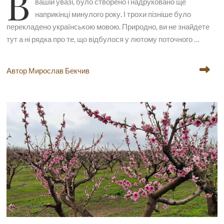
В
вашій увазі, було створено і надруковано ще
наприкінці минулого року. І трохи пізніше було
перекладено українською мовою. Природно, ви не знайдете
тут а ні рядка про те, що відбулося у лютому поточного …
Автор Мирослав Бекчив