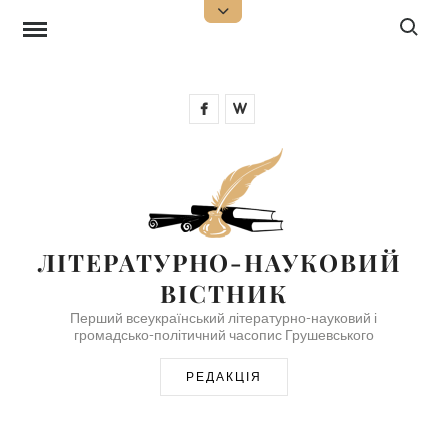
Skip
Search f
Open
Top
to
Sidebar
content
Facebook
Wikipedia
ЛІТЕРАТУРНО-НАУКОВИЙ 
ВІСТНИК
Перший всеукраїнський літературно-науковий і
громадсько-політичний часопис Грушевського
РЕДАКЦІЯ