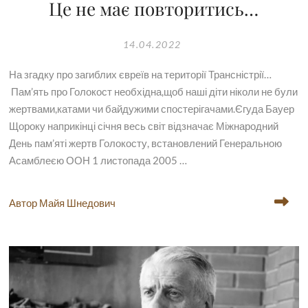
Це не має повторитись…
14.04.2022
На згадку про загиблих євреїв на території Трансністрії…
Пам’ять про Голокост необхідна,щоб наші діти ніколи не були
жертвами,катами чи байдужими спостерігачами.Єгуда Бауер
Щороку наприкінці січня весь світ відзначає Міжнародний
День пам’яті жертв Голокосту, встановлений Генеральною
Асамблеєю ООН 1 листопада 2005 …
Автор Майя Шнедович