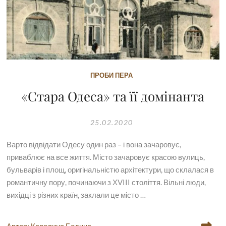
ПРОБИ ПЕРА
«Стара Одеса» та її домінанта
25.02.2020
Варто відвідати Одесу один раз – і вона зачаровує,
приваблює на все життя. Місто зачаровує красою вулиць,
бульварів і площ, оригінальністю архітектури, що склалася в
романтичну пору, починаючи з ХVIII століття. Вільні люди,
вихідці з різних країн, заклали це місто …