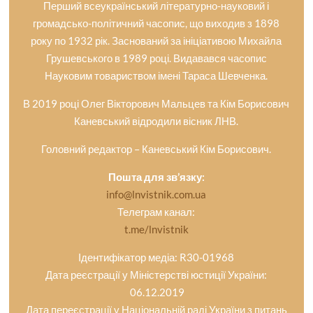
Перший всеукраїнський літературно-науковий і
громадсько-політичний часопис, що виходив з 1898
року по 1932 рік. Заснований за ініціативою Михайла
Грушевського в 1989 році. Видавався часопис
Науковим товариством імені Тараса Шевченка.
В 2019 році Олег Вікторович Мальцев та Кім Борисович
Каневський відродили вісник ЛНВ.
Головний редактор – Каневський Кім Борисович.
Пошта для зв’язку:
info@lnvistnik.com.ua
Телеграм канал:
t.me/lnvistnik
Ідентифікатор медіа: R30-01968
Дата реєстрації у Міністерстві юстиції України:
06.12.2019
Дата переєстрації у Національній раді України з питань