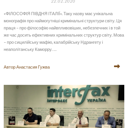
22.02.2020
«ФІЛОСОФІЯ ПІВДНЯ ІТАЛІЇ». Таку назву має унікальна
монографія про наймогутніші кримінальні структури світу. Ця
праця – про філософію найвпливовіших, небезпечних і в той
же час досить ефективних кримінальних структур світу. Мова
– про сицилійську мафію, калабрійську Ндрангету і
неаполітанську Каморру. …
Автор Анастасия Гужва