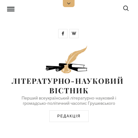
Skip
Search f
Open
Top
to
Sidebar
content
Facebook
Wikipedia
ЛІТЕРАТУРНО-НАУКОВИЙ 
ВІСТНИК
Перший всеукраїнський літературно-науковий і
громадсько-політичний часопис Грушевського
РЕДАКЦІЯ