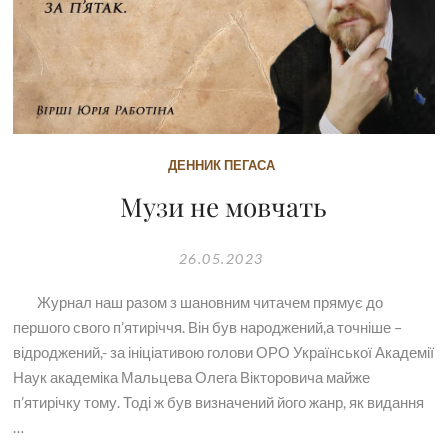
ДЕННИК ПЕГАСА
Музи не мовчать
26.05.2023
Журнал наш разом з шановним читачем прямує до
першого свого п’ятиріччя. Він був народжений,а точніше –
відроджений,- за ініціативою голови ОРО Української Академії
Наук академіка Мальцева Олега Вікторовича майже
п’ятирічку тому. Тоді ж був визначений його жанр, як видання
…