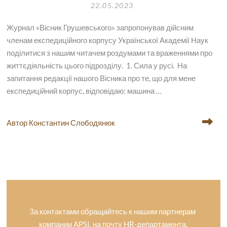
22.05.2023
Журнал «Вісник Грушевського» запропонував дійсним
членам експедиційного корпусу Української Академії Наук
поділитися з нашим читачем роздумами та враженнями про
життєдіяльність цього підрозділу. 1. Сила у русі. На
запитання редакції нашого Вісника про те, що для мене
експедиційний корпус, відповідаю: машина …
Автор Константин Слободянюк
За контактами обращайтесь к нашим партнерам
компании APSI, на почту HR-департамента.