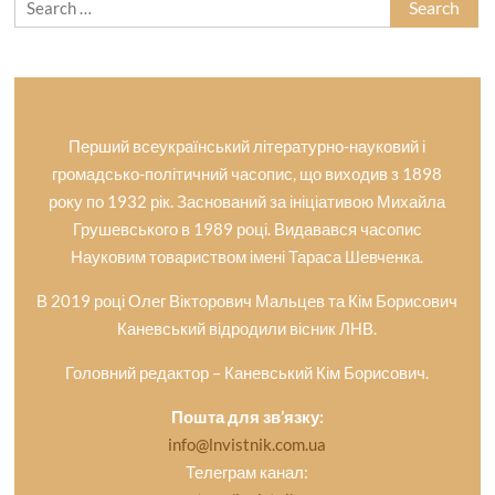
for:
Перший всеукраїнський літературно-науковий і
громадсько-політичний часопис, що виходив з 1898
року по 1932 рік. Заснований за ініціативою Михайла
Грушевського в 1989 році. Видавався часопис
Науковим товариством імені Тараса Шевченка.
В 2019 році Олег Вікторович Мальцев та Кім Борисович
Каневський відродили вісник ЛНВ.
Головний редактор – Каневський Кім Борисович.
Пошта для зв’язку:
info@lnvistnik.com.ua
Телеграм канал: