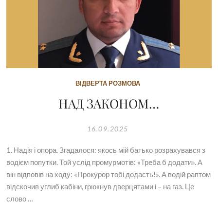
ВІДВЕРТА РОЗМОВА
НАД ЗАКОНОМ…
16.09.2025
1. Надія і опора. Згадалося: якось мій батько розрахувався з
водієм попутки. Той услід промурмотів: «Треба б додати». А
він відповів на ходу: «Прокурор тобі додасть!». А водій раптом
відскочив углиб кабіни, грюкнув дверцятами і – на газ. Це
слово …