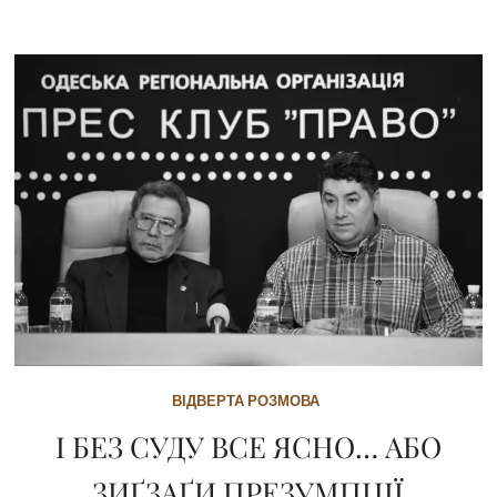
ВІДВЕРТА РОЗМОВА
І БЕЗ СУДУ ВСЕ ЯСНО… АБО
ЗИҐЗАҐИ ПРЕЗУМПЦІЇ