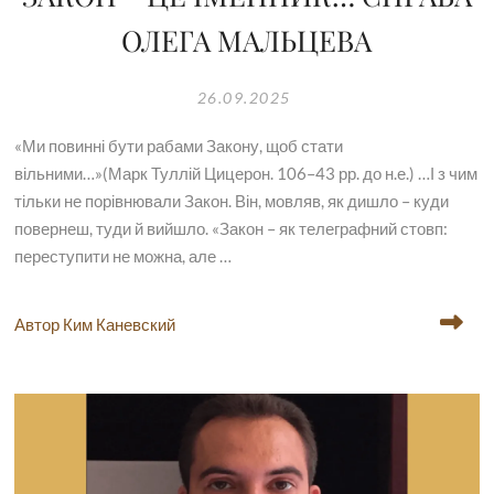
ОЛЕГА МАЛЬЦЕВА
26.09.2025
«Ми повинні бути рабами Закону, щоб стати
вільними…»(Марк Туллій Цицерон. 106–43 рр. до н.е.) …І з чим
тільки не порівнювали Закон. Він, мовляв, як дишло – куди
повернеш, туди й вийшло. «Закон – як телеграфний стовп:
переступити не можна, але …
Автор Ким Каневский