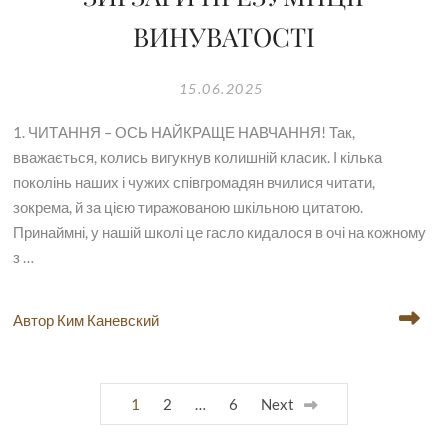
ВИНУВАТОСТІ
15.06.2025
1. ЧИТАННЯ – ОСЬ НАЙКРАЩЕ НАВЧАННЯ! Так,
вважається, колись вигукнув колишній класик. І кілька
поколінь наших і чужих співгромадян вчилися читати,
зокрема, й за цією тиражованою шкільною цитатою.
Принаймні, у нашій школі це гасло кидалося в очі на кожному
з …
Автор Ким Каневский
1
2
…
6
Next