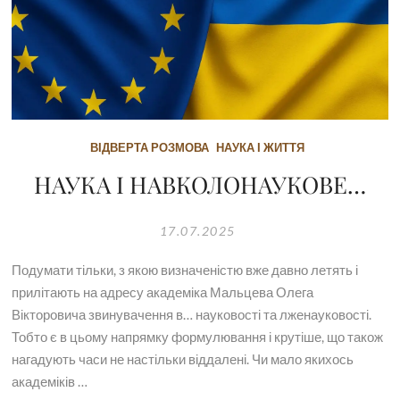
ВІДВЕРТА РОЗМОВА
НАУКА І ЖИТТЯ
НАУКА І НАВКОЛОНАУКОВЕ…
17.07.2025
Подумати тільки, з якою визначеністю вже давно летять і
прилітають на адресу академіка Мальцева Олега
Вікторовича звинувачення в… науковості та лженауковості.
Тобто є в цьому напрямку формулювання і крутіше, що також
нагадують часи не настільки віддалені. Чи мало якихось
академіків …