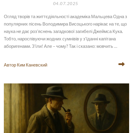
04.07.2025
Огляд творів та життєдіяльності академіка Мальцева Одна з
популярних пісень Володимира Висоцького нарікає на те, що
наука не дає роз’яснень загадкової загибелі Джеймса Кука.
Тобто, нароспівуючи жодних сумнівів у з’їданні капітана
аборигенами. З’їли! Але – чому? Так і сказано: мовчить …
Автор Ким Каневский