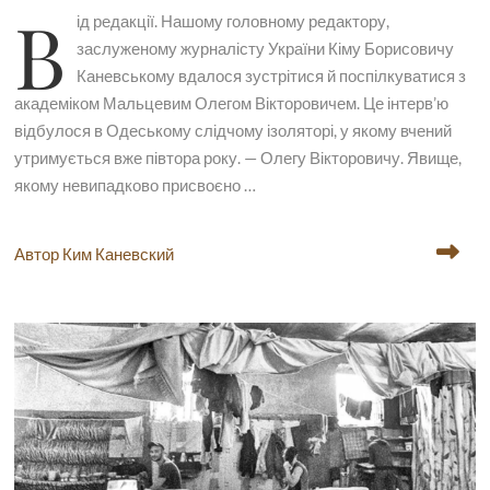
В
ід редакції. Нашому головному редактору,
заслуженому журналісту України Кіму Борисовичу
Каневському вдалося зустрітися й поспілкуватися з
академіком Мальцевим Олегом Вікторовичем. Це інтерв’ю
відбулося в Одеському слідчому ізоляторі, у якому вчений
утримується вже півтора року. — Олегу Вікторовичу. Явище,
якому невипадково присвоєно …
Автор Ким Каневский