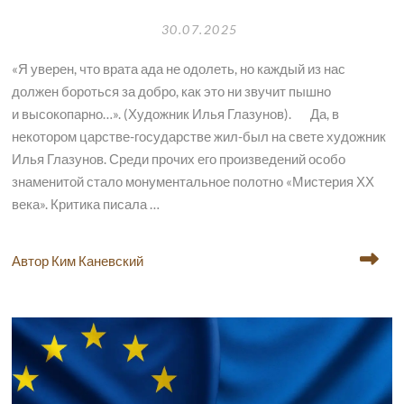
30.07.2025
«Я уверен, что врата ада не одолеть, но каждый из нас
должен бороться за добро, как это ни звучит пышно
и высокопарно…». (Художник Илья Глазунов). Да, в
некотором царстве-государстве жил-был на свете художник
Илья Глазунов. Среди прочих его произведений особо
знаменитой стало монументальное полотно «Мистерия ХХ
века». Критика писала …
Автор Ким Каневский