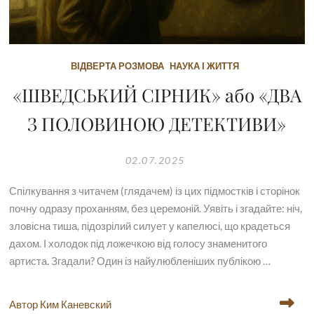
ВІДВЕРТА РОЗМОВА
НАУКА І ЖИТТЯ
«ШВЕДСЬКИЙ СІРНИК» або «ДВА
З ПОЛОВИНОЮ ДЕТЕКТИВИ»
02.07.2025
Спілкування з читачем (глядачем) із цих підмостків і сторінок
почну одразу проханням, без церемоній. Уявіть і згадайте: ніч,
зловісна тиша, підозрілий силует у капелюсі, що крадеться
дахом. І холодок під ложечкою від голосу знаменитого
артиста. Згадали? Один із найулюбленіших публікою …
Автор Ким Каневский