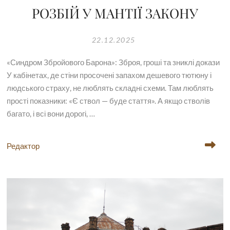
РОЗБІЙ У МАНТІЇ ЗАКОНУ
22.12.2025
«Синдром Збройового Барона»: Зброя, гроші та зниклі докази
У кабінетах, де стіни просочені запахом дешевого тютюну і
людського страху, не люблять складні схеми. Там люблять
прості показники: «Є ствол — буде стаття». А якщо стволів
багато, і всі вони дорогі, …
Редактор