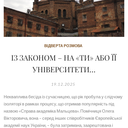
ВІДВЕРТА РОЗМОВА
ІЗ ЗАКОНОМ – НА «ТИ» АБО ЇЇ
УНІВЕРСИТЕТИ…
19.12.2025
Некваплива бесіда із сучасницею, що рік пробула у слідчому
ізоляторі в рамках процесу, що отримав популярність під
назвою «Справа академіка Мальцева». Помічниця Олега
Вікторовича, вона – серед інших співробітників Європейської
академії наук України, – була затримана, заарештована і