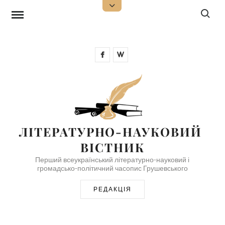
Skip
Search f
Open
Top
to
Sidebar
content
Facebook
Wikipedia
ЛІТЕРАТУРНО-НАУКОВИЙ 
ВІСТНИК
Перший всеукраїнський літературно-науковий і
громадсько-політичний часопис Грушевського
РЕДАКЦІЯ