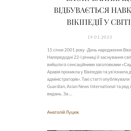
ВІДБУВАЄТЬСЯ НАВ
ВІКІПЕДІЇ У СВІТІ
19.01.2023
15 січня 2001 року -День народження Вікіп
Напередодні 22-ї річниці її заснування сві
вийшли із сенсаційними заголовками «Са
Аравія проникла у Вікіпедію та ув’язнила 
адміністраторів». Такі статті опублікували
Guardian, Asian News International та ряд
видань. За …
Анатолій Луцюк