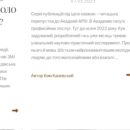
07.01.2023
КОЛО
Серія публікацій під цією назвою – читацька
?
перепустка до Академії APSI. В Академію галузі
професійних послуг. Тут до осені 2022 року був
задуманий, розроблений і ось уже місяць триває
унікальний науково-практичний експеримент. Про
едії.
нього й мова. Шістьом найрізноманітнішим молод
тові ЗМІ
людям, до того малознайомим або взагалі …
удівська
двох
Автор Ким Каневский
 The
 інших