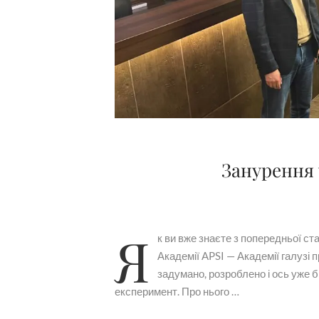
Занурення 
Я
к ви вже знаєте з попередньої ста
Академії APSI — Академії галузі 
задумано, розроблено і ось уже 
експеримент. Про нього …