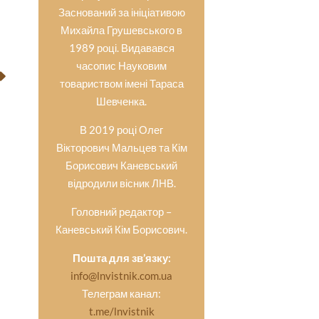
Заснований за ініціативою
Михайла Грушевського в
1989 році. Видавався
часопис Науковим
товариством імені Тараса
Шевченка.
В 2019 році Олег
Вікторович Мальцев та Кім
Борисович Каневський
відродили вісник ЛНВ.
Головний редактор –
Каневський Кім Борисович.
Пошта для зв’язку:
info@lnvistnik.com.ua
Телеграм канал:
t.me/lnvistnik