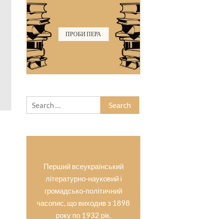
ПРОБИ ПЕРА
Search
for:
Перший всеукраїнський
літературно-науковий і
громадсько-політичний
часопис, що виходив з 1898
року по 1932 рік.