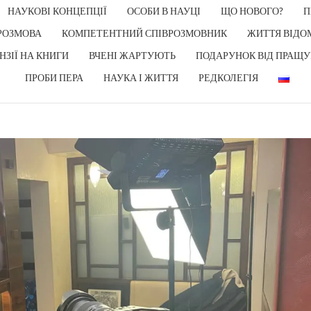
НАУКОВІ КОНЦЕПЦІЇ
ОСОБИ В НАУЦІ
ЩО НОВОГО?
П
РОЗМОВА
КОМПЕТЕНТНИЙ СПІВРОЗМОВНИК
ЖИТТЯ ВІДО
НЗІЇ НА КНИГИ
ВЧЕНІ ЖАРТУЮТЬ
ПОДАРУНОК ВIД ПРАЩУ
ПРОБИ ПЕРА
НАУКА І ЖИТТЯ
РЕДКОЛЕГІЯ