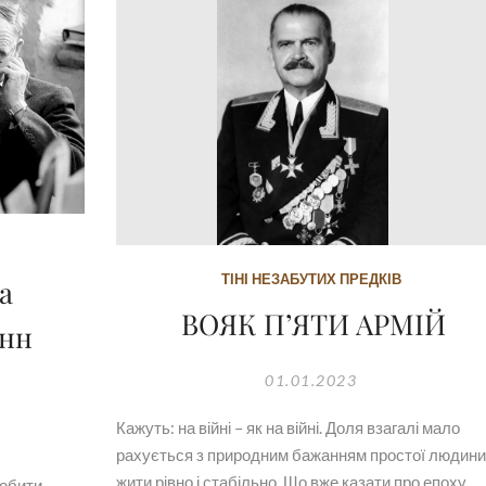
ТІНІ НЕЗАБУТИХ ПРЕДКІВ
а
ВОЯК П’ЯТИ АРМІЙ
енн
01.01.2023
Кажуть: на війні – як на війні. Доля взагалі мало
рахується з природним бажанням простої людини
жити рівно і стабільно. Що вже казати про епоху
робити