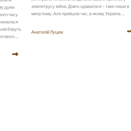
землетрусу війни. Довго здавалося – таке лише в
ому дуже
минулому. Але прийшов час, в якому Україна …
вого часу
очиналася
льмі беруть
Анатолій Луцюк
ітового …