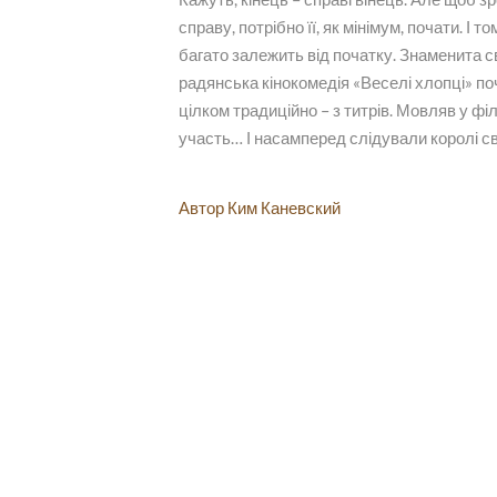
справу, потрібно її, як мінімум, почати. І т
багато залежить від початку. Знаменита с
радянська кінокомедія «Веселі хлопці» п
цілком традиційно – з титрів. Мовляв у фі
участь… І насамперед слідували королі св
Автор Ким Каневский