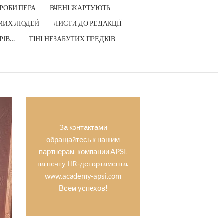
РОБИ ПЕРА
ВЧЕНІ ЖАРТУЮТЬ
МИХ ЛЮДЕЙ
ЛИСТИ ДО РЕДАКЦІЇ
РIВ…
ТІНІ НЕЗАБУТИХ ПРЕДКІВ
За контактами
обращайтесь к нашим
партнерам компании APSI,
на почту HR-департамента.
www.academy-apsi.com
Всем успехов!