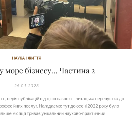
НАУКА І ЖИТТЯ
у море бізнесу… Частина 2
26.01.2023
тті, серія публікацій під цією назвою – читацька перепустка до
професійних послуг. Нагадаємо: тут до осені 2022 року було
більше місяця триває унікальний науково-практичний