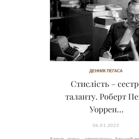
ДЕННИК ПЕГАСА
Стислість – сестр
таланту. Роберт П
Уоррен…
06.01.2023
Кажуть, кінець – справі вінець. Але щоб з