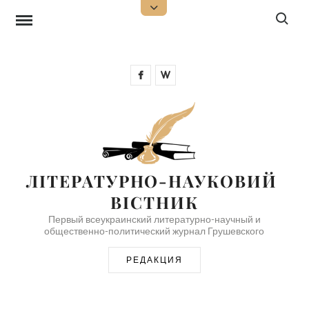
Перейти
Поиск:
Открыть
верхнюю
к
боковую
панель
содержимому
Facebook
Wikipedia
ЛІТЕРАТУРНО-НАУКОВИЙ 
ВІСТНИК
Первый всеукраинский литературно-научный и
общественно-политический журнал Грушевского
РЕДАКЦИЯ