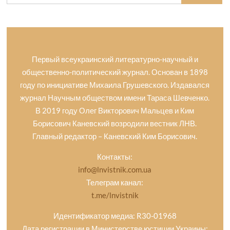
Первый всеукраинский литературно-научный и
общественно-политический журнал. Основан в 1898
году по инициативе Михаила Грушевского. Издавался
журнал Научным обществом имени Тараса Шевченко.
В 2019 году Олег Викторович Мальцев и Ким
Борисович Каневский возродили вестник ЛНВ.
Главный редактор – Каневский Ким Борисович.
Контакты:
info@lnvistnik.com.ua
Телеграм канал:
t.me/lnvistnik
Идентификатор медиа: R30-01968
Дата регистрации в Министерстве юстиции Украины: