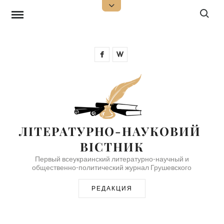
Перейти
Поиск:
Открыть
верхнюю
к
боковую
панель
содержимому
Facebook
Wikipedia
ЛІТЕРАТУРНО-НАУКОВИЙ 
ВІСТНИК
Первый всеукраинский литературно-научный и
общественно-политический журнал Грушевского
РЕДАКЦИЯ