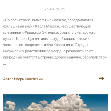
26.04.2021
«По всей стране, вымогая или клянча, передвигаются
фальшивые внуки Карла Маркса, несуществующие
племянники Фридриха Энгельса, братья Луначарского,
кузины Клары Цеткин или, на худой конец, потомки
знаменитого анархиста князя Кропоткина. Отряды
мифических родственников усердно разрабатывают
природные богатства страны: добросердечие, раболепство и
…
Автор Игорь Каневский