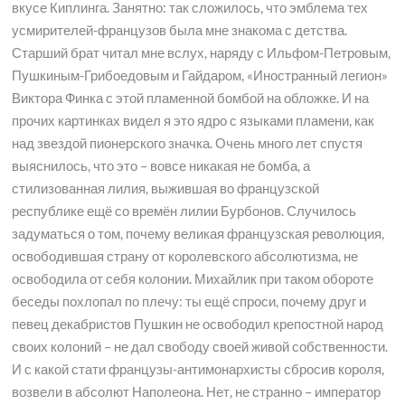
вкусе Киплинга. Занятно: так сложилось, что эмблема тех
усмирителей-французов была мне знакома с детства.
Старший брат читал мне вслух, наряду с Ильфом-Петровым,
Пушкиным-Грибоедовым и Гайдаром, «Иностранный легион»
Виктора Финка с этой пламенной бомбой на обложке. И на
прочих картинках видел я это ядро с языками пламени, как
над звездой пионерского значка. Очень много лет спустя
выяснилось, что это – вовсе никакая не бомба, а
стилизованная лилия, выжившая во французской
республике ещё со времён лилии Бурбонов. Случилось
задуматься о том, почему великая французская революция,
освободившая страну от королевского абсолютизма, не
освободила от себя колонии. Михайлик при таком обороте
беседы похлопал по плечу: ты ещё спроси, почему друг и
певец декабристов Пушкин не освободил крепостной народ
своих колоний – не дал свободу своей живой собственности.
И с какой стати французы-антимонархисты сбросив короля,
возвели в абсолют Наполеона. Нет, не странно – император