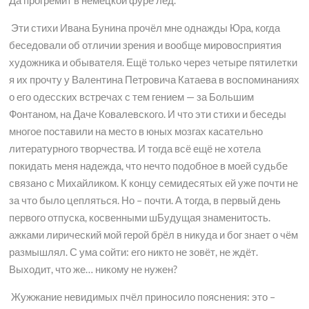
Да прогремит в немецкой фуре лед.
Эти стихи Ивана Бунина прочёл мне однажды Юра, когда
беседовали об отличии зрения и вообще мировосприятия
художника и обывателя. Ещё только через четыре пятилетки
я их прочту у Валентина Петровича Катаева в воспоминаниях
о его одесских встречах с тем гением — за Большим
Фонтаном, на Даче Ковалевского. И что эти стихи и беседы
многое поставили на место в юных мозгах касательно
литературного творчества. И тогда всё ещё не хотела
покидать меня надежда, что нечто подобное в моей судьбе
связано с Михайликом. К концу семидесятых ей уже почти не
за что было цепляться. Но – почти. А тогда, в первый день
первого отпуска, косвенными шБудущая знаменитость.
ажками лирический мой герой брёл в никуда и бог знает о чём
размышлял. С ума сойти: его никто не зовёт, не ждёт.
Выходит, что же… никому не нужен?
Жужжание невидимых пчёл приносило пояснения: это –