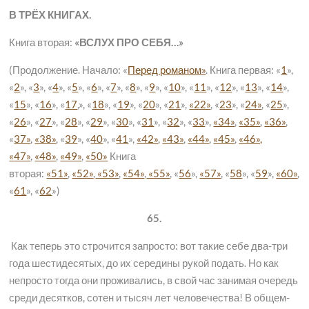
В ТРЁХ КНИГАХ.
Книга вторая:
«ВСЛУХ ПРО СЕБЯ…»
(Продолжение. Начало: «
Перед романом»
. Книга первая: «
1
»,
«
2
», «
3
», «
4
», «
5
», «
6
», «
7
», «
8
», «
9
», «
10
», «
11
», «
12
», «
13
», «
14
»,
«
15
», «
16
», «
17
,», «
18
», «
19
», «
20
», «
21
»,
«22»
, «
23
», «
24»
, «
25
»,
«
26
», «
27
», «
28
», «
29
», «
30
», «
31
», «
32
», «
33
»,
«34»
,
«35»
,
«36»
,
«
37»
,
«38»
, «
39
», «
40
», «
41
»,
«42»
,
«43»
,
«44»
,
«45»
,
«46»,
«
47»
,
«48»
,
«49»
,
«50»
Книга
вторая:
«51»
,
«52»
,
«53»
,
«54»
,
«55»
, «
56
»,
«57»
, «
58
», «
59
»,
«60»
,
«
61
», «
62
»)
65.
Как теперь это строчится запросто: вот такие себе два-три
года шестидесятых, до их середины рукой подать. Но как
непросто тогда они проживались, в свой час занимая очередь
среди десятков, сотен и тысяч лет человечества! В общем-