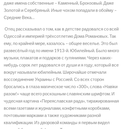
даже имена собственные – Каменный, Бронзовый. Даже
Золотой и Серебряный. Иные чохом попадали в обойму –
Средние Века…
Отец рассказывал о том, как в детстве радовался со всей
Одессой и империей трёхсотлетию Дома Романовых. Так
ему, по крайней мере, казалось – общее веселье. Это был
развесёлый год по имени 1913-й. Юбилейный. Было много
музыки, плакатов и подарков с гуляниями. Через каких-
нибудь сорок лет радовался от души и я году, который все
вокруг называли юбилейным. Широчайше отмечали
воссоединение Украины с Россией. Со всех сторон
бросались в глаза магическое число «300», слова «Навіки
разом!» чаще всего роскошным славянским шрифтом. И
чудесная картина «Переяславская рада», тиражированная
всеми газетами и журналами, конфетными коробками,
почтовыми марками а также художниками разной
квалификации. Из дворовой команды я первым видел