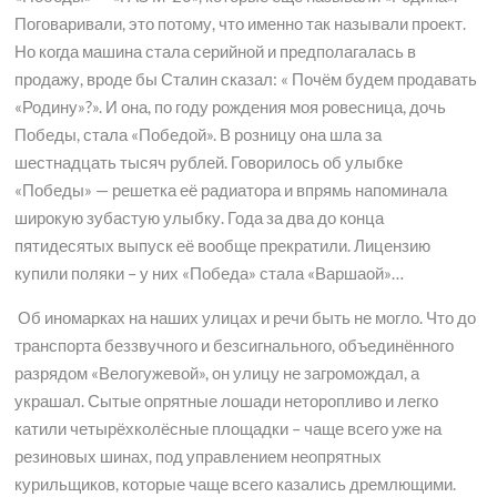
Поговаривали, это потому, что именно так называли проект.
Но когда машина стала серийной и предполагалась в
продажу, вроде бы Сталин сказал: « Почём будем продавать
«Родину»?». И она, по году рождения моя ровесница, дочь
Победы, стала «Победой». В розницу она шла за
шестнадцать тысяч рублей. Говорилось об улыбке
«Победы» — решетка её радиатора и впрямь напоминала
широкую зубастую улыбку. Года за два до конца
пятидесятых выпуск её вообще прекратили. Лицензию
купили поляки – у них «Победа» стала «Варшаой»…
Об иномарках на наших улицах и речи быть не могло. Что до
транспорта беззвучного и безсигнального, объединённого
разрядом «Велогужевой», он улицу не загромождал, а
украшал. Сытые опрятные лошади неторопливо и легко
катили четырёхколёсные площадки – чаще всего уже на
резиновых шинах, под управлением неопрятных
курильщиков, которые чаще всего казались дремлющими.