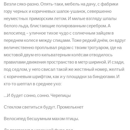
Везли сяко-разно. Опять-таки, мебель на дачу, с фабрики
гору черных и коричневых шапок-ушанок, севершенно
неуместных приморским летом. И милые взгляду шпалы
белого льда, блистающие полированным серебром. А
велосипед – уличное тихое чудо с солнечным зайцем в
переднем колесе между спицами. Тоже редкий днём, он вдруг
величественно проплывал рядом с твоим тротуаром, где на
мостовой двум его кильватерным колёсам отводилось
правилами движения пространство в метр шириной. И сзади,
под седлом, у него свисал такой же жестяный номер, желтый
с коричневым шрифтом, как и у площадки за биндюгами. И
кто-то шептал в среднее ухо:
…И будет сонно, сонно. Черепицы
Стеклом светиться будут. Промелькнет
Велосипед бесшумным махом птицы.