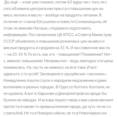
Да, ещё — и как уже сказано, летом-62 вдруг ни с того, ни с
сего объявила центральная пресса о повышении цен на
мясо, молоко и масло – вообще на продукты питания. В
отличие от стихов Евтушенко и повести Солженицына, об
этом, по мнению Наташи, следовало подготовить
информацию. Постановление ЦК КПСС и Совета Министров
СССР объявляло о повышении розничных цен на мясо и
мясные продукты в среднем на 31 %. И на сливочное масло
— на 25-35 %.То есть, как это – повышение? Понижение? Нет-
с, именно: повышение. Непривычно – ведь ежегодно эти цены
понижались. Ну, пусть не намного, но всё-таки. И вот:
здрасьте, сто гусей! Заговорили о хрущёвских «заскоках».
Немедленно пошли слухи о народном недоумении и даже
волнениях в разных городах. В Одессе болтать болтали, но
не шумели. А вот в Харькове и Днепропетровске вроде бы
бузили на заводах. И вскоре пошел говор о массовом митинге
протеста в каком-то промышленном городе, да чуть ли не со
стрельбой. Не то в Новороссийске, не то в Новочеркасске.