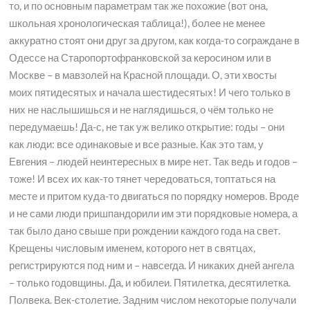
то, и по основным параметрам так же похожие (вот она,
школьная хронологическая таблица!), более не менее
аккуратно стоят они друг за другом, как когда-то сограждане в
Одессе на Старопортофранковской за керосином или в
Москве – в мавзолей на Красной площади. О, эти хвосты
моих пятидесятых и начала шестидесятых! И чего только в
них не наслышишься и не наглядишься, о чём только не
передумаешь! Да-с, не так уж велико открытие: годы – они
как люди: все одинаковые и все разные. Как это там, у
Евгения – людей неинтересных в мире нет. Так ведь и годов –
тоже! И всех их как-то тянет чередоваться, топтаться на
месте и притом куда-то двигаться по порядку номеров. Вроде
и не сами люди пришпандорили им эти порядковые номера, а
так было дано свыше при рождении каждого года на свет.
Крещены числовым именем, которого нет в святцах,
регистрируются под ним и – навсегда. И никаких дней ангела
– только годовщины. Да, и юбилеи. Пятилетка, десятилетка.
Полвека. Век-столетие. Задним числом некоторые получали