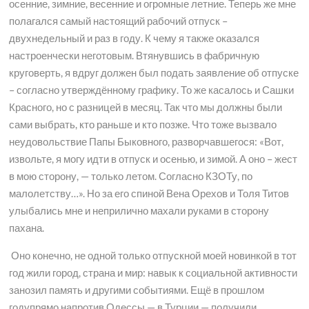
осенние, зимние, весенние и огромные летние. Теперь же мне
полагался самый настоящий рабочий отпуск –
двухнедельный и раз в году. К чему я также оказался
настроенчески неготовым. Втянувшись в фабричную
круговерть, я вдруг должен был подать заявление об отпуске
– согласно утверждённому графику. То же касалось и Сашки
Красного, но с разницей в месяц. Так что мы должны были
сами выбрать, кто раньше и кто позже. Что тоже вызвало
неудовольствие Папы Быковного, разворчавшегося: «Вот,
извольте, я могу идти в отпуск и осенью, и зимой. А оно – жест
в мою сторону, — только летом. Согласно КЗОТу, по
малолетству…». Но за его спиной Вена Орехов и Толя Титов
улыбались мне и неприлично махали руками в сторону
пахана.
Оно конечно, не одной только отпускной моей новинкой в тот
год жили город, страна и мир: навык к социальной активности
занозил память и другими событиями. Ещё в прошлом
годупрямо напротив Одессы — в Турции — получили