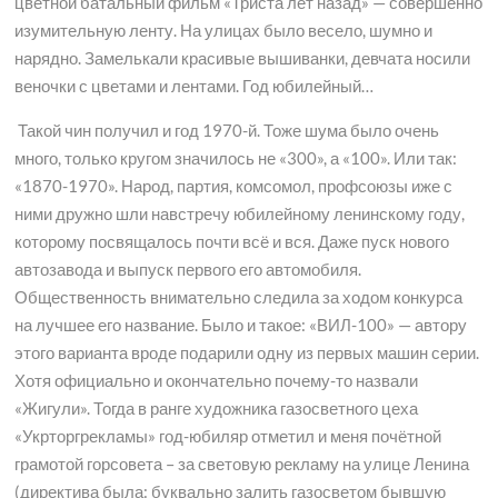
цветной батальный фильм «Триста лет назад» — совершенно
изумительную ленту. На улицах было весело, шумно и
нарядно. Замелькали красивые вышиванки, девчата носили
веночки с цветами и лентами. Год юбилейный…
Такой чин получил и год 1970-й. Тоже шума было очень
много, только кругом значилось не «300», а «100». Или так:
«1870-1970». Народ, партия, комсомол, профсоюзы иже с
ними дружно шли навстречу юбилейному ленинскому году,
которому посвящалось почти всё и вся. Даже пуск нового
автозавода и выпуск первого его автомобиля.
Общественность внимательно следила за ходом конкурса
на лучшее его название. Было и такое: «ВИЛ-100» — автору
этого варианта вроде подарили одну из первых машин серии.
Хотя официально и окончательно почему-то назвали
«Жигули». Тогда в ранге художника газосветного цеха
«Укрторгрекламы» год-юбиляр отметил и меня почётной
грамотой горсовета – за световую рекламу на улице Ленина
(директива была: буквально залить газосветом бывшую