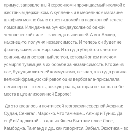
примус, заправленный керосином и прочищаемый иголкой с
жестяным держачком. А купленный в мебельном магазине
шкафчик можно было отвезти домой на пароконной телеге
ломовика. Или даже на ручной двуколке об одной
человеческой силе — завсегда выпившей. А вот Алжир,
наконец-то, получил независимость. И теперь он будет не
французским, а алжирским. И оттуда уберётся к чертям
свинячьим иностранный легион, который огнем и мечом
усмирял туземцев в их борьбе за независимость. Кто же из
нас, будущих жителей коммунизма, не знал, что туда родина
великой французской революции вербовала-присылала
легионеров – то есть, всякую рвань, которая не нашла себе
места в цивилизованной Европе!
Да это касалось и почти всей географии северной Африки:
Судан, Сенегал, Марокко. Что там ещё… Алжир и Тунис. Да
ещё и Индокитай – в дальнейшем Вьетнам плюс Лаос,
Камбоджа. Таиланд и др., как говорится. Забыл. Экзотика – во