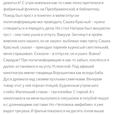
деваться? С утра ноженьки как-то сами легко притопали в
фабричный флигель на Преображенской, в библиотеку.
Повод был прост и понятен: в моём отпуске
политинформацию мог проводить Сашка Красный – нужно
сговориться и передать дела. Но стол Наташи был аккуратно
пуст – она тоже ушла в отпуск. Вакуум. Заглянул в проём
живописного нашего, но не зашел; выбежал навстречу Сашка
Красный, сказал – приходил паренёк курносый-светленький,
меня спрашивал. Сказали – в отпуске, он и ушел. Вовка?
Свридов? Про политинформацию я как-то забыл, поплёлся я
далее, остановился на углу Успенской. Под афишей
кинотеатра имени товарища Ворошилова как всегда баба
Дуся дремала над своими пухлыми семечками. Вечером
товар этот у неё порхал птицей, будничным утром шел
слабо. Маленький стакан – три копейки. С горкой. А с
киноплаката на меня вылупился лягушонок в голубой чешуе
и с длиннющими ластами. Но «Человека-амфибию» я уже
видел три раза. И фильм показался на десять голов выше