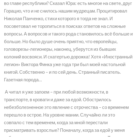
во главе республики? Сказал Юра: есть многое на свете, друг
Горацио, что и не снилось нашим мудрецам. Процитировал
Николая Панченко, стихи которого я тогда не знал. И
посоветовал не торопиться в поисках ответов на сложные
вопросы. А вопросов и такого рода становилось всё больше и
больше. Но было душе очень приятно, что европейцы,
головорезы-легионеры, наконец, уберутся из бывших
колоний восвояси. И скатертью дорожка! Хотя «Иностранный
легион» Виктора Финка уже года три был моей настольной
книгой. Собственно – и по сей день. Странный писатель.
Газетная порода…
А читал я уже запоем – при любой возможности, в
транспорте, в кровати и даже за едой. Обострилось
небезболезненное это явление с отрочества – со временем
перешло в острое. На уровне мании. Случайно ли это
совпало с тем временем, когда за мной перестали
присматривать взрослые? Поначалу, когда за едой у меня