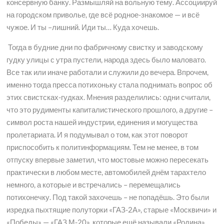
консервную банку. Размышляй на вольную тему. Ассоциируй
на городском приволье, где всё родное-знакомое — и всё
чужое. И ты –лишний. Иди ты… Куда хочешь.
Тогда в будние дни по фабричному свистку и заводскому
гудку улицы с утра пустели, народа здесь было маловато.
Все так или иначе работали и служили до вечера. Впрочем,
именно тогда пресса потихоньку стала поднимать вопрос об
этих свистсках-гудках. Мнения разделились: одни считали,
что это рудименты капиталистического прошлого, а другие –
символ роста нашей индустрии, единения и могущества
пролетариата. И я подумывал о том, как этот поворот
приспособить к политинформациям. Тем не менее, в том
отпуску впервые заметил, что мостовые можно пересекать
практически в любом месте, автомобилей днём тарахтело
немного, а которые и встречались – перемещались
потихонечку. Под такой захочешь – не попадёшь. Это были
изредка пыхтящие полуторки «ГАЗ-2А», старые «Москвичи» и
«Победы» — «ГАЗ М-20», которые ещё называли «Родина».