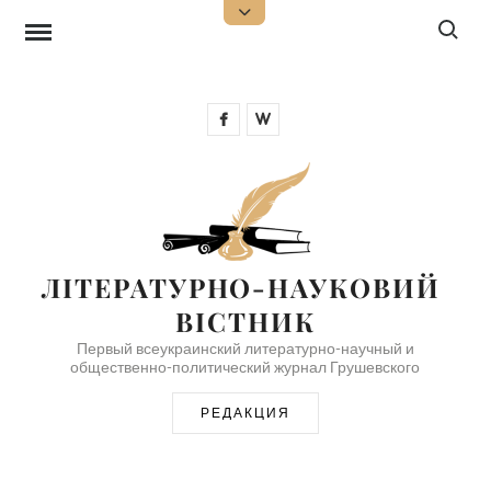
Перейти
Поиск:
Открыть
верхнюю
к
боковую
панель
содержимому
Facebook
Wikipedia
ЛІТЕРАТУРНО-НАУКОВИЙ 
ВІСТНИК
Первый всеукраинский литературно-научный и
общественно-политический журнал Грушевского
РЕДАКЦИЯ