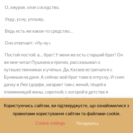
О, хмурое, злое соседство,
Уеду, усну, уплыву,
Ведь есть же какое-то средство…
Оно отвечает: «Ну-ну».
Постой-постой: а… брат! У меня же есть старший брат! Он
же мне читал Пушкина и прочих, рассказывал о
путешественниках и учёных. Да, Катаев встречался с
Буниным на даче. А сейчас мой брат тоже в отпуску. И снял
дачку в Люстдорфе, загарает там с женой, тёщей и
племянницей жены, сироткой, с которой в детстве я
познакомился на его свадьбе. Господибожемой! И сел я на
Користуючись сайтом, ви підтверджуєте, що ознайомилися з
трамвай номер двадцать девять. О котором было известно,
правилами користування сайтом та файлами cookie.
что он дольше всех других маршрутов — около часа до
конечной. И что от вокзала проходит между кладбищем и
Cookie settings
Погоджуюсь
тюрьмой — к люстдорфскому берегу, в край дачников и