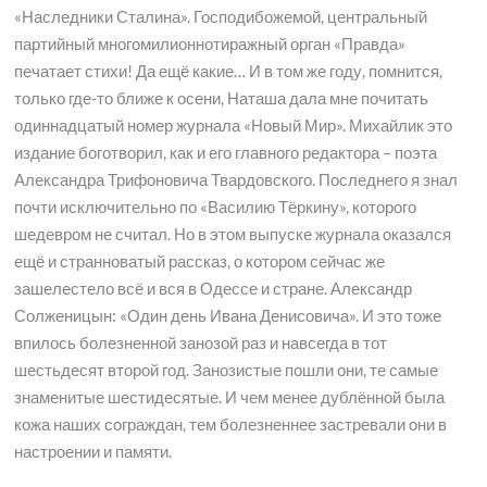
«Наследники Сталина». Господибожемой, центральный
партийный многомилионнотиражный орган «Правда»
печатает стихи! Да ещё какие… И в том же году, помнится,
только где-то ближе к осени, Наташа дала мне почитать
одиннадцатый номер журнала «Новый Мир». Михайлик это
издание боготворил, как и его главного редактора – поэта
Александра Трифоновича Твардовского. Последнего я знал
почти исключительно по «Василию Тёркину», которого
шедевром не считал. Но в этом выпуске журнала оказался
ещё и странноватый рассказ, о котором сейчас же
зашелестело всё и вся в Одессе и стране. Александр
Солженицын: «Один день Ивана Денисовича». И это тоже
впилось болезненной занозой раз и навсегда в тот
шестьдесят второй год. Занозистые пошли они, те самые
знаменитые шестидесятые. И чем менее дублённой была
кожа наших сограждан, тем болезненнее застревали они в
настроении и памяти.