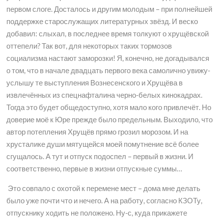
первом слоге. Досталось и другим молодым – при полнейшей
поддержке старослужащих литературных звёзд. И веско
добавил: слыхал, в последнее время толкуют о хрущёвской
оттепели? Так вот, для некоторых таких тормозов
социализма настают заморозки! Я, конечно, не догадывался
о том, что в начале двадцать первого века самолично увижу-
услышу те выступления Вознесенского и Хрущёва в
извлечённых из спецнафталина черно-белых кинокадрах.
Тогда это будет общедоступно, хотя мало кого привлечёт. Но
доверие моё к Юре прежде было предельным. Выходило, что
автор потепления Хрущёв прямо грозил морозом. И на
хрусталике души мятущейся моей помутнение всё более
сгущалось. А тут и отпуск подоспел – первый в жизни. И
соответственно, первые в жизни отпускные суммы…
Это совпало с охотой к перемене мест – дома мне делать
было уже почти что и нечего. А на работу, согласно КЗОТу,
отпускнику ходить не положено. Ну-с, куда прикажете