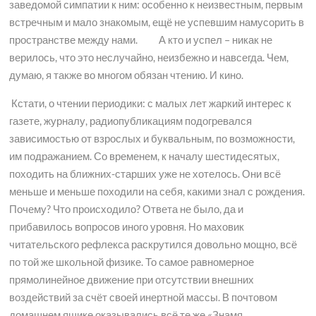
заведомой симпатии к ним: особенно к неизвестным, первым
встречным и мало знакомым, ещё не успевшим намусорить в
пространстве между нами. А кто и успел – никак не
верилось, что это неслучайно, неизбежно и навсегда. Чем,
думаю, я также во многом обязан чтению. И кино.
Кстати, о чтении периодики: с малых лет жаркий интерес к
газете, журналу, радиопубликациям подогревался
зависимостью от взрослых и буквальным, по возможности,
им подражанием. Со временем, к началу шестидесятых,
походить на ближних-старших уже не хотелось. Они всё
меньше и меньше походили на себя, какими знал с рождения.
Почему? Что происходило? Ответа не было, да и
прибавилось вопросов иного уровня. Но маховик
читательского рефлекса раскрутился довольно мощно, всё
по той же школьной физике. То самое равномерное
прямолинейное движение при отсутствии внешних
воздействий за счёт своей инертной массы. В почтовом
домашнем ящике оказывались всё те же «Знамя