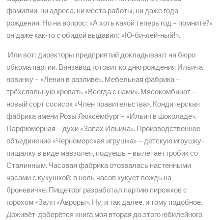
фамилии, ни адреса, ни места работы, ни даже года
рождения. Но на вопрос: «А хоть какой теперь год – помните?»
он даже как-то с обидой выдавил: «Ю-би-лей-ный!».
Или вот: директоры предприятий докладывают на бюро
обкома партии. Винзавод готовит ко дню рождения Ильича
новинку – «Ленин в разливе». Мебельная фабрика –
трёхспальную кровать «Всегда с нами». Мясокомбинат –
новый сорт сосисок «Член правительства». Кондитерская
фабрика имени Розы Люксембург – «Ильич в шоколаде».
Парфюмерная – духи «Запах Ильича». Производственное
объединение «Черноморская игрушка» – детскую игрушку-
пищалку в виде мавзолея, подуешь – вылетает гробик со
Сталинным. Часовая фабрика отозвалась настенными
часами с кукушкой: в ноль часов кукует вождь на
броневичке. Пищеторг разработал партию пирожков с
горохом «Залп «Авроры». Ну, и так далее, и тому подобное.
Доживёт-доберётся книга моя вторая до этого юбилейного