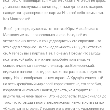
поэт решил выпендриться — хотел сказать, что ещё не дорос
до звания коммуниста, хочет подняться до него, но всецело
находится в распоряжении партии. И вне её себя не мыслит.
Как Маяковский.
Вообще говоря, я уже знал от того же Юры Михайлика: с
Маяковским вышло несколько иначе. На одной из
читательских встреч в конце двадцатых его спросили – за
что сидел в тюрьме. За принадлежность к РСДРП, ответил
он. А теперь вы в партии? Нет. Почему? Потому что за годы
поэтической работы и жизни приобрёл привычки, не
совместимые со званием члена партии. Вознесенский,
видимо, в начале шестидесятых хотел разыграть такую же
карту. Но не сообразил – с кем играет. А Хрущёв, известный
на весь крещённый мир своей корректностью, его перебил,
взорвался и нахамил. Нашел, дескать, чем гордится! Он,
видите ли, не член партии! Это не доблесть! И докричался до
того, что готов дать поэту загранпаспорт и пусть хоть завтра
убирается из страны. И назвал его агентом – с ударением на