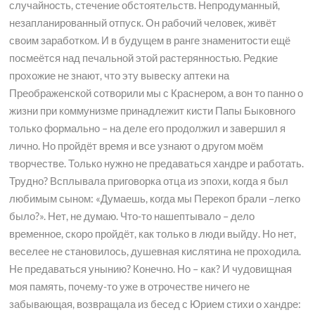
случайность, стечение обстоятельств. Непродуманный,
незапланированный отпуск. Он рабочий человек, живёт
своим заработком. И в будущем в ранге знаменитости ещё
посмеётся над печальной этой растерянностью. Редкие
прохожие не знают, что эту вывеску аптеки на
Преображенской сотворили мы с Краснером, а вон то панно о
жизни при коммунизме принадлежит кисти Папы Быковного
только формально – на деле его продолжил и завершил я
лично. Но пройдёт время и все узнают о другом моём
творчестве. Только нужно не предаваться хандре и работать.
Трудно? Всплывала приговорка отца из эпохи, когда я был
любимым сыном: «Думаешь, когда мы Перекоп брали –легко
было?». Нет, не думаю. Что-то нашептывало – дело
временное, скоро пройдёт, как только в люди выйду. Но нет,
веселее не становилось, душевная кислятина не проходила.
Не предаваться унынию? Конечно. Но – как? И чудовищная
моя память, почему-то уже в отрочестве ничего не
забывающая, возвращала из бесед с Юрием стихи о хандре: