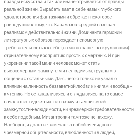
правды искусства и так или иначе отрывается от правды
реальной жизни. Вырабатывает в себе навык глубокого
удовлетворения фантазиями и обретает некоторое
равнодушие к тому, что Карамазов-средний называл
реализмом действительной жизни. Доминанта гармонии
литературных образов порождает непомерную
требовательность к к себе (но много чаще – к окружающим),
отрицательному восприятию простых смертных. И при
укоренении такой мании человек может стать
высокомерным, замкнутым и нелюдимым, трудным в
общении с остальными. Да-с, чего я только не узнал о
влиянии на личность беззаветной любви к книгам и вообще –
к чтению. Но останавливаясь и оглядываясь на то самое
начало шестидесятых, не нахожу я там ни своей
замкнутости-нелюдимости, ни чрезмерной требовательности
к себе подобным. Мизантропии там тоже не нахожу.
Наоборот, я долго не замечал за собой очевидного:
чрезмерной общительности, влюблённости в людей,