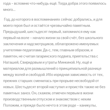
года – вспомню что-нибудь ещё. Тогда добра этого появилось
много…
Год, до которого в воспоминаниях сейчас добрались, и для
моего героя был и остаётся чрезвычайно памятным.
Предыдуший, шестьдесят первый, запомнился ему как
первый на воле – начало жизни за свой счёт, без школьного
заключения и надсмотрщиков, облагорожено именуемых
учителями-педагогами. Да-с, тем, главным образом, и
памятен, не считая гагаринского подвига, приятельства с
Наташей, Свиридовым и утраты Минкиной. Ну, ещё и
материалом для размышлений о принципиальной разнице
между волей и свободой. Ибо изрядная зависимость от тех,
прежних старших сменилась при прорыве несвободой от
новых. Шестьдесят второй наступил и проистёк также не без
памятных заноз. Он, скажем, отмечен первым в жизни
производственным отпуском и знакомством с неким
Положим, и прежде было нечто в этом роде – каникулы,