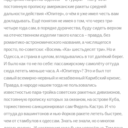
постоянную прописку американские ракеты средней
дальности действия «Юпитер», о чём я уже имел честь вам
докладывать. Ещё понятия не имея о том, что через три-
четыре года сам, в порядке дурачества, буду сидеть верхом
на отечественном изделии такого класса – правда, без
романтико-астрономического названия, а числящегося
просто, по-советски: «Восемь «Ка» шестьдесят три». Но и
Одесса, и страна в целом, вглядывались в тот далёкий берег.
И было как-то не по себе: пассажирскому самолёту оттуда
сюда лететь меньше часа. А «Юпитеру»? Это и был тот
самый всемирно-нервный и незабвенный Карибский кризис.
Правда, в народе нашем тогда не пользовались
известностью пара-тройка советских ракетных дивизионов,
постоянную прописку которых за океаном, на острове Куба,
торжественно санкционировал сам Фидель Кастро. И что
оттуда до вашингтонов и нью-йорков ракете лететь быстрее,
чем от стамбулов к одессам. Знать не знали, но о многом
догадывались. И настроения года были невесёлые. Тем паче,