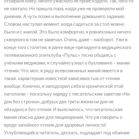
отбирали книгу, ничего ужасного не происходило. Так, чего-то
не хватало. Но пришла пора, когда уже не проверяли мой
дневник. А чуть позже и выполнение домашнего задания.
Словом, наступил момент, когда садиться за стол можно
было и с книгой. Это было комфортно, я ровнёхонько ничего
скверного в том не замечал. Очень даже – наоборот. Уже в
конце того столетия, в ранге вице-президента медицинского
телевизионного элитклуба «Пульс» тесно общаясь с
учёными медиками, я случайно узнал о букливинге – мании
чтения. Что, мол, в ряду всевозможных маний имеется и
такая, характерная известной зависимостью от чтения
вообще. Конечно, я заподозрил себя в хронической этой
патологии – поскольку наряду с писательским заветом «Ни
дня без строчки», добрых две трети жизни ни дня не
обходился без чтения. И выяснилось, что читательская
мания опасна даже для пищеварения. Что уж говорить о
вреде запойного чтения для здоровья личности!
Углубляющийся читатель, дескать, подпадает под обаяние