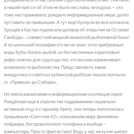
в нашей прессе об этом не было ни слова, ни вздоха — это
тоже настораживало, рождало информационные ниши, долго
пустовать не привыкшие. А тут ещё бухнули во все колокола:
Хрущёв и Кастро подписали договор об открытии на Острове
Свободы… совместной мощной океанской рыболовной базы!
А по школьной географии кто же не знал: хотя прибрежные
воды Кубы богаты рыбой, но бесчисленные коралловые
рифы опасны для судоходства, что весьма ограничивает
возможности рыболовства. Представляете, какие
анекдотики о советско-кубинской рыббазе пошли-поплыли
от «Привоза» до Соборки…
Не зияла вакансиями и информационная коллекция героя.
Рождённая ещё в отрочестве подражанием социально-
активным отцу и старшему брату, она теперь пополнялась
прорывным «Сиэтлом-62», показавшим миру феномены
пэйджера, беспроволочного телефона и вообще –
компьютера. Просто фантастика! Ведь у нас на кухне шипел