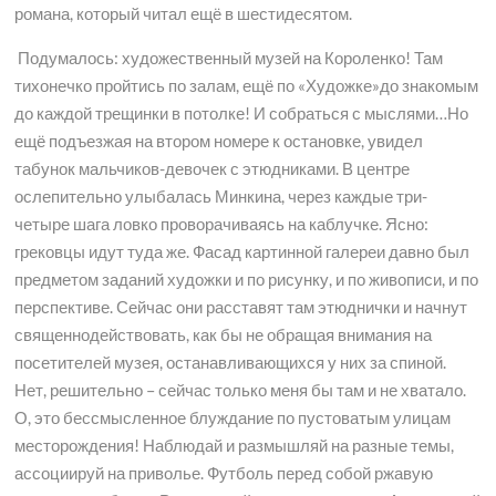
романа, который читал ещё в шестидесятом.
Подумалось: художественный музей на Короленко! Там
тихонечко пройтись по залам, ещё по «Художке»до знакомым
до каждой трещинки в потолке! И собраться с мыслями…Но
ещё подъезжая на втором номере к остановке, увидел
табунок мальчиков-девочек с этюдниками. В центре
ослепительно улыбалась Минкина, через каждые три-
четыре шага ловко проворачиваясь на каблучке. Ясно:
грековцы идут туда же. Фасад картинной галереи давно был
предметом заданий художки и по рисунку, и по живописи, и по
перспективе. Сейчас они расставят там этюднички и начнут
священнодействовать, как бы не обращая внимания на
посетителей музея, останавливающихся у них за спиной.
Нет, решительно – сейчас только меня бы там и не хватало.
О, это бессмысленное блуждание по пустоватым улицам
месторождения! Наблюдай и размышляй на разные темы,
ассоциируй на приволье. Футболь перед собой ржавую