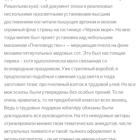
Ришельевскую): сей документ эпохи я реализовал
несколькими газосветными установками высшим
достижением посчитали пышущее аргоном и неоном
огромный флаг страны на гостинице «Чёрное море». Но мне
тогда милее был проект установки над небольшим
магазином «Пчеловодство»» — мерцающая пчела на фоне
мозаики пятиугольных медовых сот. Это был настоящая
лирика – хотя идеологически мало связанная со
всенародным праздником. Уже стреляный воробей, я
предполагал подобные сомнения худсовета и тогда
заготовил тезис про пчелиный взяток в трудовой улей. Но все
мои эскизы были утверждены без особых прений. То ли
очень нравились, то ли предюбилей измотал всех вконец.
Ведь о трудовых подарках юбиляру обязаны были
докладывать все руководители. На что неведомые авторы
отреагировали множеством тематических анекдотов. числе
актуальных появился и такой: пьяного оформляют в
медвытрезвителе – он не помнит ни имени-отчества-