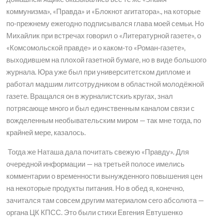
коммунизма», «Правда» и «Блокнот агитатора»., на которые
по-прежнему ежегодно подписывался глава моей семьи. Но
Михайлик при встречах говорил о «Литературной газете», о
«Комсомольской правде» и о каком-то «Роман-газете»,
выходившем на плохой газетной бумаге, но в виде большого
журнала. Юра уже был при университетском дипломе и
работал мадшим литсотрудником в областной молодёжной
газете. Вращался он в журналистскиъ кругах, знал
потрясающе много и был единственным каналом связи с
вожделенным необывательским миром — так мне тогда, по
крайней мере, казалось.
Тогда же Наташа дала почитать свежую «Правду». Для
очередной информации — на третьей полосе имелись
комментарии о временности вынужденного повышения цен
на некоторые продукты питания. Но в обед я, конечно,
зачитался там совсем другим материалом сего абсолюта —
органа ЦК КПСС. Это были стихи Евгения Евтушенко