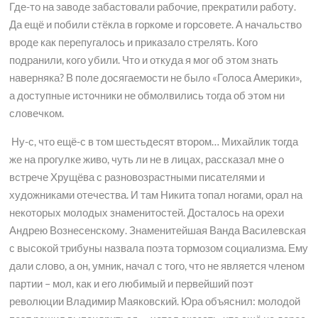
Где-то на заводе забастовали рабочие, прекратили работу.
Да ещё и побили стёкла в горкоме и горсовете. А начальство
вроде как перепугалось и приказало стрелять. Кого
подранили, кого убили. Что и откуда я мог об этом знать
наверняка? В поле досягаемости не было «Голоса Америки»,
а доступные источники не обмолвились тогда об этом ни
словечком.
Ну-с, что ещё-с в том шестьдесят втором… Михайлик тогда
же на прогулке живо, чуть ли не в лицах, рассказал мне о
встрече Хрущёва с разновозрастными писателями и
художниками отечества. И там Никита топал ногами, орал на
некоторых молодых знаменитостей. Досталось на орехи
Андрею Вознесенскому. Знаменитейшая Ванда Василевская
с высокой трибуны назвала поэта тормозом социализма. Ему
дали слово, а он, умник, начал с того, что не является членом
партии – мол, как и его любимый и первейший поэт
революции Владимир Маяковский. Юра объяснил: молодой