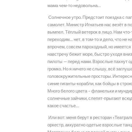
мама чем-то недовольна…
Солнечное утро. Предстоит поездка с пап
самолет. Министр Игнатьев нас везёт в п
вымпел. Тёплый ветерок в лицо. Нам что-
переходим… нет, в том-то и дело, что не н
впрочем, совсем пароходный, но имеется 
навстречу бежит море, быстро уходя вниз
пилоты — перед нами. Взрослые пахнут о
громко. Но я ничего не слышу, всё заглу
головокружительные просторы. Интересно 
синие гиганты-корабли, как бойцы в стр
Много белого цвета – фланельки и мунди
солнечные зайчики, слепят-прыгают всюду
какое счастье…
Или вот: меня берут в ресторан «Театрал
оркестр, аккуратно одетые взрослые тан