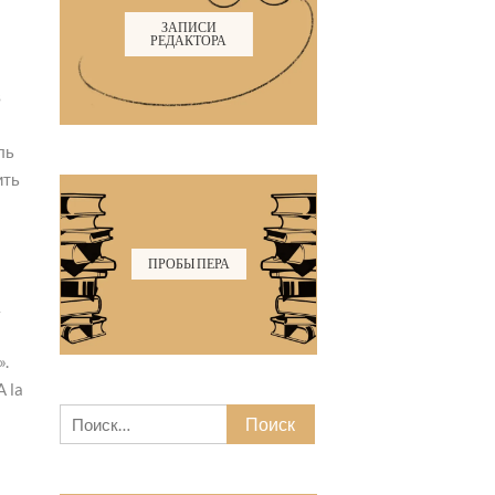
ЗАПИСИ
РЕДАКТОРА
в
ль
ить
ПРОБЫ ПЕРА
а
».
A la
Найти: