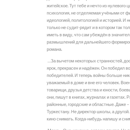
житейское. Тут тебе и нечто из нулевого 
психология, не отделяемая учёными от ф
идеологией, политологией и историей. И н
только не судит-рядит и в котором так то
иметь в виду, что сам убеждён в значите
размышлений для дальнейшего формирова
романа.
…За вычетом некоторых странностей, дос
ярок, прекрасен и надёжен. Он победил во
победителей. И теперь войны больше нико
уважаемый в доме и вне его человек. Вое
товарищи, друзья детства и юности, боев
они, пишут в книгах, журналах и газетах.
районные, городские и областные. Даже – 
Туркестану. Не директор школы, а другой.
кино снимать. Когда-нибудь напишу и сни