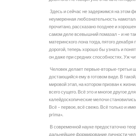
Здесь и сейчас не задержимся на этом фе
неумеренная любознательность намотала 
прочитано, рассказано позднее и хорош
самом деле всевышний помазал – и не т
материнского лона тогда, пятого декабря 
дорогой, теперь хорошо бы узнать и поня
он даже при средних способностях. Уж чит
Человек делает первые-вторые-третьи ша
достающийся ему в готовом виде. В такой,
мировой этап, на котором призван к жизн
всего сущего. Всё это и многое другое дл
калейдоскопические мелочи становились 
Всё – первое, всё свежо. Всё только и име
prima».
В современной науке предостаточно теоре
дальнейшее формирование личности челов