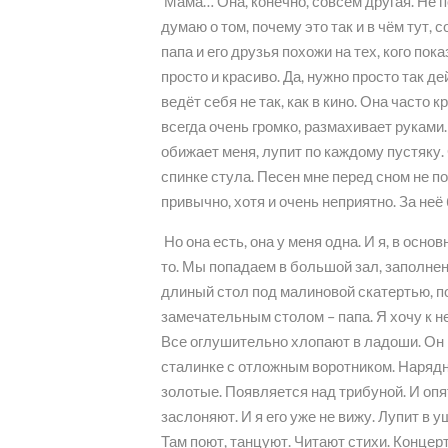
Мама… Она, конечно, совсем другая. Не по
думаю о том, почему это так и в чём тут,
папа и его друзья похожи на тех, кого пок
просто и красиво. Да, нужно просто так дей
ведёт себя не так, как в кино. Она часто к
всегда очень громко, размахивает руками. 
обижает меня, лупит по каждому пустяку.
спинке стула. Песен мне перед сном не по
привычно, хотя и очень неприятно. За не
Но она есть, она у меня одна. И я, в осн
то. Мы попадаем в большой зал, заполнен
длиный стол под малиновой скатертью, п
замечательным столом – папа. Я хочу к не
Все оглушительно хлопают в ладоши. Он 
сталинке с отложным воротником. Нарядны
золотые. Появляется над трибуной. И опят
заслоняют. И я его уже не вижу. Лупит в 
Там поют, танцуют. Читают стихи. Концерт.