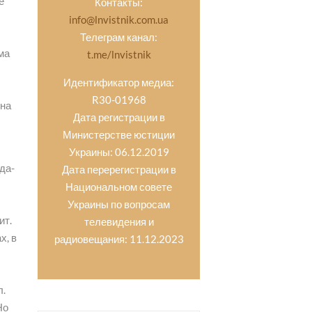
е
Контакты:
info@lnvistnik.com.ua
Телеграм канал:
ама
t.me/lnvistnik
Идентификатор медиа:
R30-01968
 на
Дата регистрации в
Министерстве юстиции
Украины: 06.12.2019
уда-
Дата перерегистрации в
Национальном совете
Украины по вопросам
ит.
телевидения и
х, в
радиовещания: 11.12.2023
л.
Но