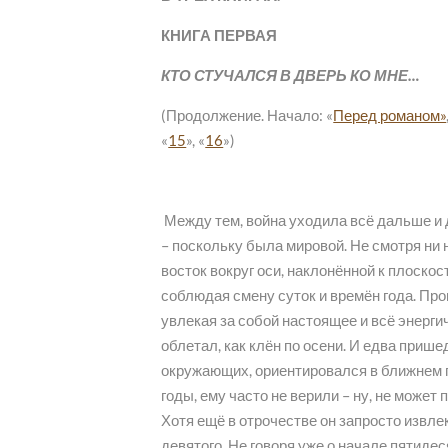
КНИГА ПЕРВАЯ
КТО СТУЧАЛСЯ В ДВЕРЬ КО МНЕ…
(Продолжение. Начало: «
Перед романом»
«
15
», «
16
»)
Между тем, война уходила всё дальше и д
– поскольку была мировой. Не смотря ни 
восток вокруг оси, наклонённой к плоскост
соблюдая смену суток и времён года. Про
увлекая за собой настоящее и всё энерг
облетал, как клён по осени. И едва приш
окружающих, ориентировался в ближнем пр
годы, ему часто не верили – ну, не может
Хотя ещё в отрочестве он запросто извлек
девятого. Не говоря уже о начале пятидес