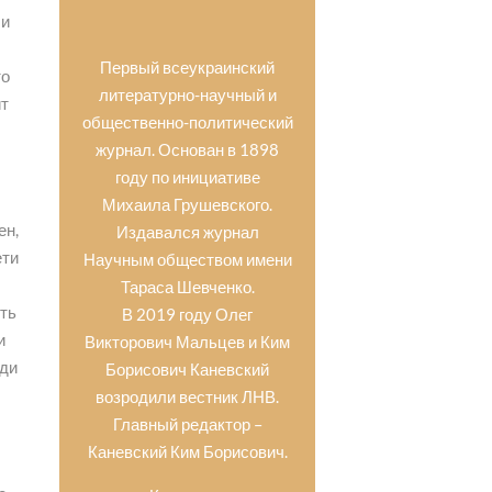
 и
Первый всеукраинский
то
литературно-научный и
ит
общественно-политический
и
журнал. Основан в 1898
году по инициативе
Михаила Грушевского.
ен,
Издавался журнал
ети
Научным обществом имени
Тараса Шевченко.
сть
В 2019 году Олег
и
Викторович Мальцев и Ким
жди
Борисович Каневский
возродили вестник ЛНВ.
И
Главный редактор –
Каневский Ким Борисович.