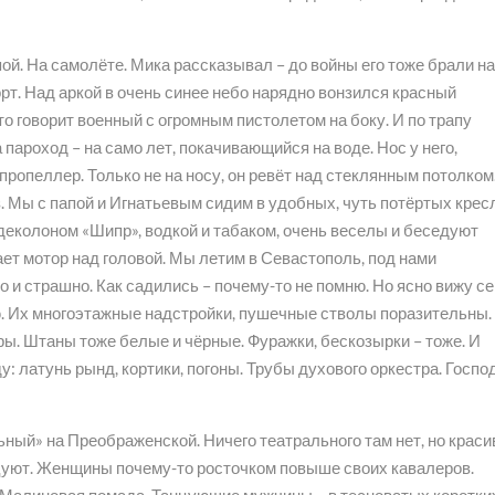
ой. На самолёте. Мика рассказывал – до войны его тоже брали н
орт. Над аркой в очень синее небо нарядно вонзился красный
то говорит военный с огромным пистолетом на боку. И по трапу
а пароход – на само лет, покачивающийся на воде. Нос у него,
пропеллер. Только не на носу, он ревёт над стеклянным потолком
. Мы с папой и Игнатьевым сидим в удобных, чуть потёртых крес
деколоном «Шипр», водкой и табаком, очень веселы и беседуют
шает мотор над головой. Мы летим в Севастополь, под нами
и страшно. Как садились – почему-то не помню. Но ясно вижу се
ою. Их многоэтажные надстройки, пушечные стволы поразительны.
ры. Штаны тоже белые и чёрные. Фуражки, бескозырки – тоже. И
: латунь рынд, кортики, погоны. Трубы духового оркестра. Господ
ьный» на Преображенской. Ничего театрального там нет, но краси
цуют. Женщины почему-то росточком повыше своих кавалеров.