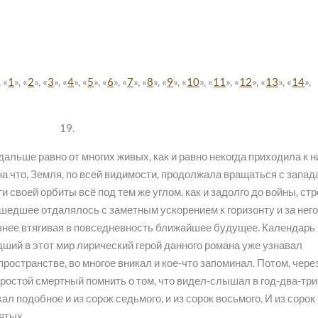
, «
1
», «
2
», «
3
», «
4
», «
5
», «
6
», «
7
», «
8
», «
9
», «
10
», «
11
», «
12
», «
13
», «
14
»,
19.
альше равно от многих живых, как и равно некогда приходила к 
на что, Земля, по всей видимости, продолжала вращаться с запад
и своей орбиты всё под тем же углом, как и задолго до войны, стр
шедшее отдалялось с заметным ускорением к горизонту и за него
ичнее втягивая в повседневность ближайшее будущее. Календарь
едший в этот мир лирический герой данного романа уже узнавал
остранстве, во многое вникал и кое-что запоминал. Потом, чере
 простой смертный помнить о том, что видел-слышал в год-два-три
ал подобное и из сорок седьмого, и из сорок восьмого. И из сорок
ятых.