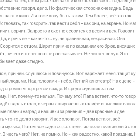
хожа на тех, о ком рассказывают и кого показывают.. Тогда ещё н
 собственно говоря, дело. Но фактическая сторона очевидна. Ведь
азывают в кино. И я тоже хочу быть таким. Тем более, всё это так
ствовать, так говорить, так вести себя – как они, на экране. Но м
ричит, ворчит. Запросто и охотно ссорится со всеми и вся. Говорит
Да, и речь её – какая-то… ну, неправильная, некрасивая. Она
 Ссорится с отцом. Шарит при мне по карманам его брюк, висящих
ёт, ничего интересного не рассказывае
т.
Не читает вслух. Это
ё бывает даже стыдно.
овном, при ней, слушаюсь и повинуюсь. Вот наряжает меня, тащит к
ный людьми. Над головами – небо. Летний кинотеатр? На сцене –
од огромным портретом вождя. И среди сидящих за тем
му. Нет, почему-то нельзя. Почему это? Папа встаёт, что-то говор
идёт вдоль стола, в черных широченных галифе и высоких сапога
е планки наград и нашивки за ранения – две красные и две
ь что-то долго говорит. И все хлопают. Потом встают, всё
уши музыка, Потом все садятся, со сцены исчезает малиновый сто
 В честь чего? Нет, не помню. Но – как радостно, какой праздник. 