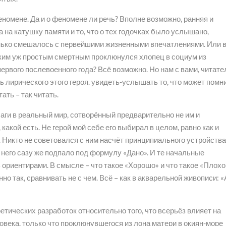
номене. Да и о феномене ли речь? Вполне возможно, ранняя и
на катушку памяти и то, что о тех годочках было услышано,
енько смешалось с первейшими жизненными впечатлениями. Или 
аким уж простым смертным проклюнулся хлопец в социум из
первого послевоенного года? Всё возможно. Но нам с вами, читате
ть лирического этого героя. увидеть-услышать то, что может помн
ать – так читать.
ги в реальный мир, сотворённый предварительно не им и
 какой есть. Не герой мой себе его выбирал в целом, равно как и
и. Никто не советовался с ним насчёт принципиального устройств
я него сазу же подпало под формулу «Дано». И те начальные
ориентирами. В смысле – что такое «Хорошо» и что такое «Плохо
нно так, сравнивать не с чем. Всё – как в акварельной живописи: «
тических разработок относительно того, что всерьёз влияет на
ека, только что проклюнувшегося из лона матери в окиян-море