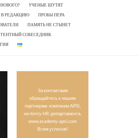
 НОВОГО?
УЧЕНЫЕ ШУТЯТ
 В РЕДАКЦИЮ
ПРОБЫ ПЕРА
ОВАТЕЛИ
ПАМЯТЬ НЕ СТЫНЕТ
ТЕНТНЫЙ СОБЕСЕДНИК
ГИЯ
За контактами
обращайтесь к нашим
партнерам компании APSI,
на почту HR-департамента.
www.academy-apsi.com
Всем успехов!