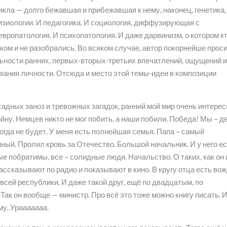
цикла — долго бежавшая и прибежавшая к нему, наконец, генетика,
изиологии. И педагогика. И социология, диффузирующая с
европатология. И психопатология. И даже дарвинизм, о котором к
лком и не разобрались. Во всяком случае, автор покорнейше прос
льности ранних, первых-вторых-третьих впечатлений, ощущений 
ния личности. Отсюда и место этой темы-идеи в композиции
адных заноз и тревожных загадок, ранний мой мир очень интерес
йну. Немцев никто не мог побить, а наши побили. Победа! Мы – д
гда не будет. У меня есть полнейшая семья. Папа – самый
нный. Пролил кровь за Отечество. Большой начальник. И у него е
ые побратимы, все – солидные люди. Начальство. О таких, как он 
 Рассказывают по радио и показывают в кино. В кругу отца есть во
всей республики. И даже такой друг, ещё по двадцатым, по
 Так он вообще — министр. Про всё это тоже можно книгу писать. 
му. Урааааааа.