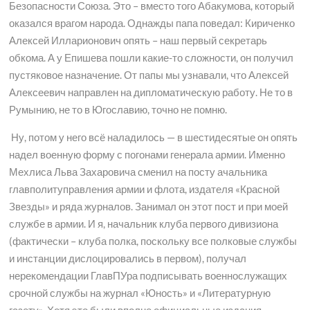
Безопасности Союза. Это – вместо того Абакумова, который
оказался врагом народа. Однажды папа поведал: Кириченко
Алексей Илларионович опять – наш первый секретарь
обкома. А у Епишева пошли какие-то сложности, он получил
пустяковое назначение. От папы мы узнавали, что Алексей
Алексеевич направлен на дипломатическую работу. Не то в
Румынию, не то в Югославию, точно не помню.
Ну, потом у него всё наладилось — в шестидесятые он опять
надел военную форму с погонами генерала армии. Именно
Мехлиса Льва Захаровича сменил на посту ачальника
главполитуправления армии и флота, издателя «Красной
Звезды» и ряда журналов. Занимал он этот пост и при моей
службе в армии. И я, начальник клуба первого дивизиона
(фактически – клуба полка, поскольку все полковые службы
и инстанции дислоцировались в первом), получал
нерекомендации ГлавПУра подписывать военнослужащих
срочной службы на журнал «Юность» и «Литературную