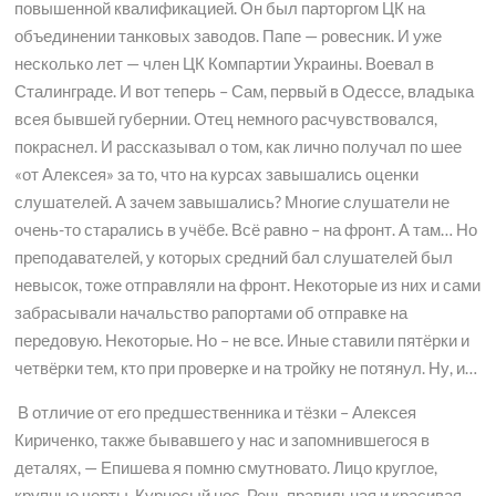
повышенной квалификацией. Он был парторгом ЦК на
объединении танковых заводов. Папе — ровесник. И уже
несколько лет — член ЦК Компартии Украины. Воевал в
Сталинграде. И вот теперь – Сам, первый в Одессе, владыка
всея бывшей губернии. Отец немного расчувствовался,
покраснел. И рассказывал о том, как лично получал по шее
«от Алексея» за то, что на курсах завышались оценки
слушателей. А зачем завышались? Многие слушатели не
очень-то старались в учёбе. Всё равно – на фронт. А там… Но
преподавателей, у которых средний бал слушателей был
невысок, тоже отправляли на фронт. Некоторые из них и сами
забрасывали начальство рапортами об отправке на
передовую. Некоторые. Но – не все. Иные ставили пятёрки и
четвёрки тем, кто при проверке и на тройку не потянул. Ну, и…
В отличие от его предшественника и тёзки – Алексея
Кириченко, также бывавшего у нас и запомнившегося в
деталях, — Епишева я помню смутновато. Лицо круглое,
крупные черты. Курносый нос. Речь правильная и красивая