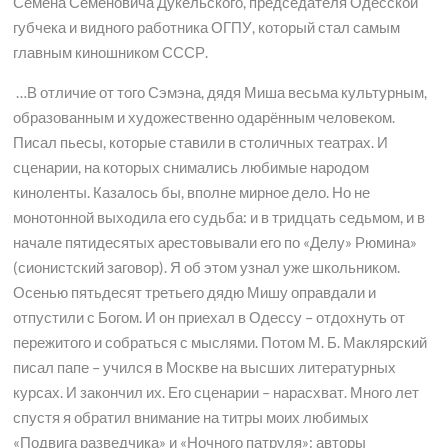
Семёна Семёновича Дукельского, председателя Одесской
губчека и видного работника ОГПУ, который стал самым
главным киношником СССР.
…В отличие от того Сэмэна, дядя Миша весьма культурным,
образованным и художественно одарённым человеком.
Писал пьесы, которые ставили в столичных театрах. И
сценарии, на которых снимались любимые народом
киноленты. Казалось бы, вполне мирное дело. Но не
монотонной выходила его судьба: и в тридцать седьмом, и в
начале пятидесятых арестовывали его по «Делу» Рюмина»
(сионистский заговор). Я об этом узнал уже школьником.
Осенью пятьдесят третьего дядю Мишу оправдали и
отпустили с Богом. И он приехал в Одессу – отдохнуть от
пережитого и собраться с мыслями. Потом М. Б. Маклярский
писал папе – учился в Москве на высших литературных
курсах. И закончил их. Его сценарии – нарасхват. Много лет
спустя я обратил внимание на титры моих любимых
«Подвига разведчика» и «Ночного патруля»: авторы