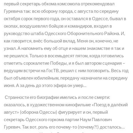
первый секретарь обкома комсомола отрекомендовал
Гуревича так: всю оборону города, с августа по середину
октября сорок первого года, он оставался в Одессе, бывал в
окопах, воодушевлял бойцов и командиров, входил в
руководство штаба Одесского Оборонительного Района. И,
как говорится, внёс большой вклад. Меня он, конечно, не
узнал. А напомнить ему об отце и нашем знакомстве я так и
не решился. Только в восемьдесят пятом, когда готовились
отметить сорокалетие Победы, и я был автором сценария –
ведущим встречи на ГосТВ, решил с ним поговорить. Весь год
был объявлен юбилейным, передачу назначили на середину
июня. А за день до этого эфира он умер…
Странности его биографии имелись и после смерти:
оказалось, в художественном кинофильме «Поезд в далёкий
август» (оборона Одессы) фигурирует и он, первый
секретарь Одесского горкома партии Наум Павлович
Гуревич. Так вот, роль его почему-то (почему?!) досталось…