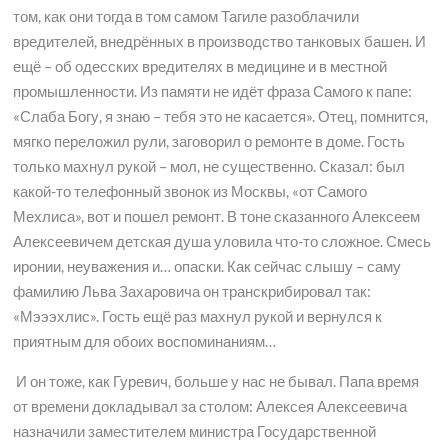
том, как они тогда в том самом Тагиле разоблачили
вредителей, внедрённых в производство танковых башен. И
ещё – об одесских вредителях в медицине и в местной
промышленности. Из памяти не идёт фраза Самого к папе:
«Слаба Богу, я знаю – тебя это не касается». Отец, помнится,
мягко переложил рули, заговорил о ремонте в доме. Гость
только махнул рукой – мол, не существенно. Сказал: был
какой-то телефонный звонок из Москвы, «от Самого
Мехлиса», вот и пошел ремонт. В тоне сказанного Алексеем
Алексеевичем детская душа уловила что-то сложное. Смесь
иронии, неуважения и… опаски. Как сейчас слышу – саму
фамилию Льва Захаровича он транскрибировал так:
«Мэээхлис». Гость ещё раз махнул рукой и вернулся к
приятным для обоих воспоминаниям…
И он тоже, как Гуревич, больше у нас не бывал. Папа время
от времени докладывал за столом: Алексея Алексеевича
назначили заместителем министра Государственной