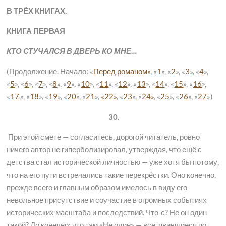
В ТРЁХ КНИГАХ.
КНИГА ПЕРВАЯ
КТО СТУЧАЛСЯ В ДВЕРЬ КО МНЕ…
(Продолжение. Начало: «
Перед романом»
, «
1
», «
2
», «
3
», «
4
»,
«
5
», «
6
», «
7
», «
8
», «
9
», «
10
», «
11
», «
12
», «
13
», «
14
», «
15
», «
16
»,
«
17
,», «
18
», «
19
», «
20
», «
21
»,
«22»
, «
23
», «
24»
, «
25
», «
26
», «
27
»)
30.
При этой смете — согласитесь, дорогой читатель, ровно
ничего автор не гиперболизировал, утверждая, что ещё с
детства стал исторической личностью — уже хотя бы потому,
что на его пути встречались такие перекрёстки. Оно конечно,
прежде всего и главным образом имелось в виду его
невольное присутствие и соучастие в огромных событиях
исторических масштаба и последствий. Что-с? Не он один
такой? До конечно: что там «Не один» — все, явившиеся по