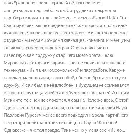
подчёркивалась роль партии. А её, как правило,
олицетворяли партработники. Сотрудники и секретари
партбюро и комитетов – райкома, горкома, обкома. ЦеКа. Это
были мужчины выше среднего и высокого роста, спортивно-
худощавые, широкоплечие, светлоглазые и светловолосые –
с курносыми носами (окромя кавказцев, конечно). И женщины
таких же, примерно, параметров. Очень похожие на
известную вам подружку старшего моего брата Нелю
Муравскую. Которая и впрямь — после окончания пищевого
техникума – была на комсомольской и партработе. Как уже
намекал, маленьким я, само собой, обожал брата и за эту их
дружбу. И сам был в неё влюблён; в будущем не сомневался
в том, что спутница моей жизни будет похожа на неё. А если у
Мики что-то с ней не сложится, я сам на Неле женюсь. С этой,
единственной тогда для меня, сопливого, точки зрения Наум
Павлович Гуревич менее всего подходил на роль партийного
секретаря, политработника и офицера. Глупо? Конечно!
Однако же – чистая правда. Так именно у меня всё и было…