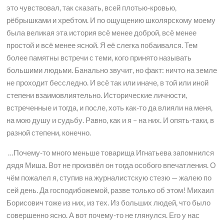
это чувствовал, так сказать, всей плотью-кровью,
рёбрышками и хребтом. И по ощущению школярскому моему
была великая эта история всё менее доброй, всё менее
простой и всё менее ясной. Я её слегка побаивался. Тем
более памятны встречи с теми, кого принято называть
большими людьми. Банально звучит, но факт: ничто на земле
не проходит бесследно. И всё так или иначе, в той или иной
степени взаимовлиятельно. Исторические личности,
встреченные и тогда, и после, хоть как-то да влияли на меня,
на мою душу и судьбу. Равно, как и я – на них. И опять-таки, в
разной степени, конечно.
…Почему-то много меньше товарища Игнатьева запомнился
дядя Миша. Вот не произвёл он тогда особого впечатления. О
чём пожалел я, ступив на журналистскую стезю — жалею по
сей день. Да господибожемой, разве только об этом! Михаил
Борисович тоже из них, из тех. Из больших людей, что было
совершенно ясно. А вот почему-то не глянулся. Его у нас