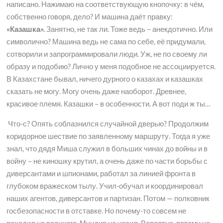
написано. Нажимаю на соответствующую кнопочку: в чём,
собственно говоря, дело? И машина даёт правку:
«Казашка».
Занятно, не так ли. Тоже ведь – анекдотично. Или
символично? Машина ведь не сама по себе, её придумали,
сотворили и запрограммировали люди. Уж, не по своему ли
образу и подобию? Лично у меня подобное не ассоциируется.
В Казахстане бывал, ничего дурного о казахах и казашках
сказать не могу. Могу очень даже наоборот. Древнее,
красивое племя. Казашки – в особенности. А вот поди ж ты…
Что-с? Опять соблазнился случайной дверью? Продолжим
коридорное шествие по заявленному маршруту. Тогда я уже
знал, что дядя Миша служил в больших чинах до войны и в
войну – не киношку крутил, а очень даже по части борьбы с
диверсантами и шпионами, работал за линией фронта в
глубоком вражеском тылу. Учил-обучал и координировал
наших агентов, диверсантов и партизан. Потом — полковник
госбезопасности в отставке. Но почему-то совсем не