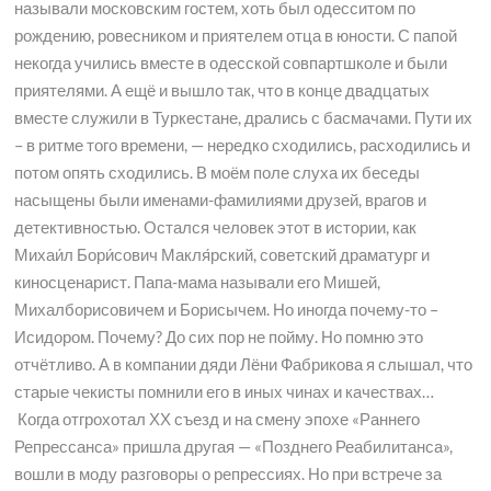
называли московским гостем, хоть был одесситом по
рождению, ровесником и приятелем отца в юности. С папой
некогда учились вместе в одесской совпартшколе и были
приятелями. А ещё и вышло так, что в конце двадцатых
вместе служили в Туркестане, дрались с басмачами. Пути их
– в ритме того времени, — нередко сходились, расходились и
потом опять сходились. В моём поле слуха их беседы
насыщены были именами-фамилиями друзей, врагов и
детективностью. Остался человек этот в истории, как
Михаи́л Бори́сович Макля́рский, советский драматург и
киносценарист. Папа-мама называли его Мишей,
Михалборисовичем и Борисычем. Но иногда почему-то –
Исидором. Почему? До сих пор не пойму. Но помню это
отчётливо. А в компании дяди Лёни Фабрикова я слышал, что
старые чекисты помнили его в иных чинах и качествах…
Когда отгрохотал ХХ съезд и на смену эпохе «Раннего
Репрессанса» пришла другая — «Позднего Реабилитанса»,
вошли в моду разговоры о репрессиях. Но при встрече за