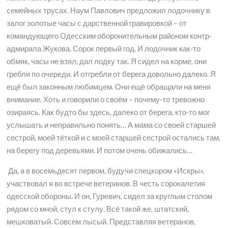
семейных трусах. Наум Павлович предложил лодочнику в
залог золотые часы с дарственной гравировкой – от
командующего Одесским оборонительным районом контр-
адмирала Жукова. Сорок первый год. И лодочник как-то
обмяк, часы не взял, дал лодку так. Я сидел на корме, они
гребли по очереди. И отгребли от берега довольно далеко. Я
ещё был законным любимцем. Они ещё обращали на меня
внимание. Хоть и говорили о своём – почему-то тревожно
озираясь. Как будто бы здесь, далеко от берега, кто-то мог
услышать и неправильно понять… А мама со своей старшей
сестрой, моей тёткой и с моей старшей сестрой остались там,
на берегу под деревьями. И потом очень обижались…
Да, а в восемьдесят первом, будучи спецкором «Искры»,
участвовал я во встрече ветеранов. В честь сорокалетия
одесской обороны. И он, Гуревич, сидел за круглым столом
рядом со мной, стул к стулу. Всё такой же, штатский,
мешковатый. Совсем лысый. Представляя ветеранов,