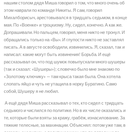
нашим столом дядя Миша говорил о том, что много очень об
этом наврали по команде Никиты. Я сам, говорил
Михалборисыч, арестовывался в тридцать седьмом, в конце
мая. По «Военке» и троцкизму. Ну, сидел, конечно. А как же.
Допрашивали. Но пальцем, говорил, меня никто не тронул. И
обращались только на «Вы». И глупости никто не заставлял
писать. А в августе освободили, извинились. Я, сказал, так и
написал: какие могут быть извинения! Борьба. И ещё
рассказывал он, что под шумок повыпускали много шушеры
(так и сказал: «Шушеры»); словечко было мне знакомо по
«Золотому ключику» — там крыса такая была. Она хотела
слопать яйцо и чуть не утащила в норку Буратино. Само
собой, Шушеру я не любил.
А ещё дядя Миша рассказывал о тех, кто сидел с тридцать
седьмого и числился по политике. Но в их числе оказались и
те, которые были взяты за кражу, грабёж, изнасилование. За
тяжкие телесные, за махинации. Объяснял: потом уже там, в