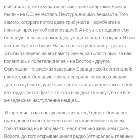
выяснилось, не оккупационными – рейхсмарками. Бойцы
были – не СС, не гестапо. Пехтура, видимо, вермахта. Того
самого, которого потом даже трибунал в Нюрнберге не
признал преступной организацией. А их унтер подарил ему
большую плоскую шоколадку, усадил солдат на кузов. И они
уехали. Как и не было. На всё про всё ушло минут десять.
Это была первая на его памяти немецкая «ласточка», за ней
появились и полетели далее – на Восток – другие.
Оккупация. Но рассказ завершил Ерванд такой сентенцией:
прожил, мол, большую жизнь, совершил немало хороших
дел, но глубоко в душе навсегда остался предметом особой
его гордости тот факт: что хоть и на десять минут, но он всё
же задержал наступление немцев…
Вторжение в махонькую мою жизнь ещё одного большого
гражданина было отмечено явным оживлением в нашем
трёхэтажном, но в общем-то, медлительно живущем доме.
Ворота, до того открывающиеся редко (отпиралась, главным