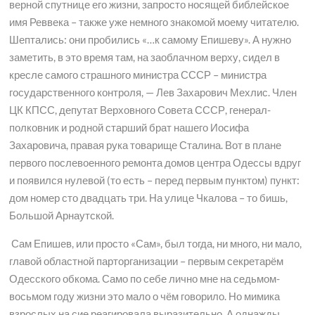
верной спутнице его жизни, запросто носящей библейское
имя Реввека – также уже немного знакомой моему читателю.
Шептались: они пробились «…к самому Епишеву». А нужно
заметить, в это время там, на заоблачном верху, сидел в
кресле самого страшного министра СССР – министра
государственного контроля, — Лев Захарович Мехлис. Член
ЦК КПСС, депутат Верховного Совета СССР, генерал-
полковник и родной старший брат нашего Иосифа
Захаровича, правая рука товарище Сталина. Вот в плане
первого послевоенного ремонта домов центра Одессы вдруг
и появился нулевой (то есть – перед первым пунктом) пункт:
дом номер сто двадцать три. На улице Чкалова – то бишь,
Большой Арнаутской.
Сам Епишев, или просто «Сам», был тогда, ни много, ни мало,
главой областной парторганизации – первым секретарём
Одесского обкома. Само по себе лично мне на седьмом-
восьмом году жизни это мало о чём говорило. Но мимика
взрослых на сие реагировала выразительно. А однажды,