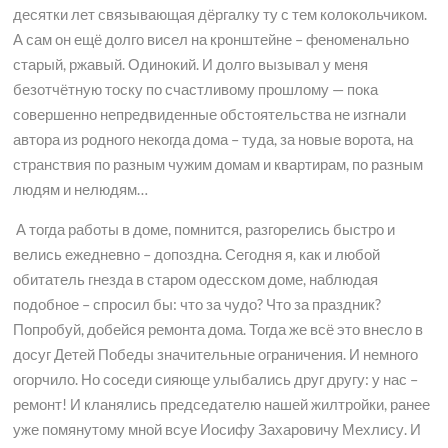
десятки лет связывающая дёргалку ту с тем колокольчиком.
А сам он ещё долго висел на кронштейне – феноменально
старый, ржавый. Одинокий. И долго вызывал у меня
безотчётную тоску по счастливому прошлому — пока
совершенно непредвиденные обстоятельства не изгнали
автора из родного некогда дома – туда, за новые ворота, на
странствия по разным чужим домам и квартирам, по разным
людям и нелюдям…
А тогда работы в доме, помнится, разгорелись быстро и
велись ежедневно – допоздна. Сегодня я, как и любой
обитатель гнезда в старом одесском доме, наблюдая
подобное – спросил бы: что за чудо? Что за праздник?
Попробуй, добейся ремонта дома. Тогда же всё это внесло в
досуг Детей Победы значительные ограничения. И немного
огорчило. Но соседи сияюще улыбались друг другу: у нас –
ремонт! И кланялись председателю нашей жилтройки, ранее
уже помянутому мной всуе Иосифу Захаровичу Мехлису. И