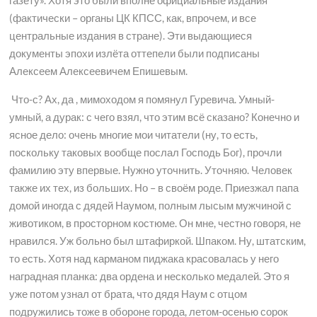
газету». Хотя это были вполне официальные издания
(фактически – органы ЦК КПСС, как, впрочем, и все
центральные издания в стране). Эти выдающиеся
документы эпохи излёта оттепели были подписаны
Алексеем Алексеевичем Епишевым.
Что-с? Ах, да , мимоходом я помянул Гуревича. Умный-
умный, а дурак: с чего взял, что этим всё сказано? Конечно и
ясное дело: очень многие мои читатели (ну, то есть,
поскольку таковых вообще послал Господь Бог), прочли
фамилию эту впервые. Нужно уточнить. Уточняю. Человек
также их тех, из больших. Но – в своём роде. Приезжал папа
домой иногда с дядей Наумом, полным лысым мужчиной с
животиком, в просторном костюме. Он мне, честно говоря, не
нравился. Уж больно был штафиркой. Шпаком. Ну, штатским,
то есть. Хотя над карманом пиджака красовалась у него
наградная планка: два ордена и несколько медалей. Это я
уже потом узнал от брата, что дядя Наум с отцом
подружились тоже в обороне города, летом-осенью сорок