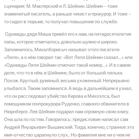
сценария: М. Маклярский и Л. Шейнин. Шейнин – тоже
знаменитый писатель, а раньше чекист и прокурор. И тоже –
то сидел в тюрьме, то получал повышение по службе.
Однажды дядя Миша привёл его к нам, на пятидесятилетия
папы, которое отмечалось довольно шумно и широко.
Запомнилось, Михалборисыч называл этого писателя
«Ляля», а о нём говорил так: «Вот Ляля Шейнин сказал…» или
«Однажды Ляля Шейнин отмочил такой номер…». И в самом
деле, что-то в нём, в Шейнине, было от большой ляльки.
Похож. Круглый, румяный, весьма ухоженный. Непрерывно
улыбался. Таким запомнился. А ведь в дальнейшем я узнал,
что он расследовал убийство Кирова и Михоэлса, был
помощником генпрокурора Руденко, главного обвинителя в
Нюрнберге. Лев Шейнин подарил нам огромную свою книгу.
Она шла по гостям. Говорилось: предисловие написал сам
Андрей Януарьевич Вышинский. Тогда, конечно, странное это
имя-отчество царапнуло слух.. Но фамилия мне ни о чем не