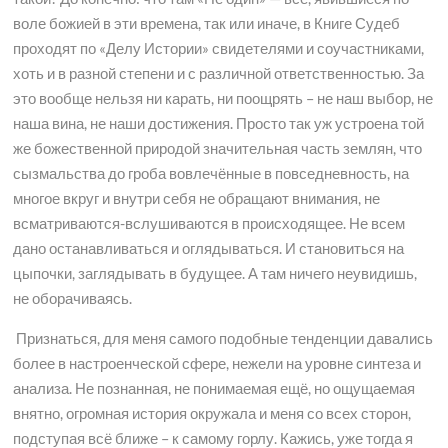
воле божией в эти времена, так или иначе, в Книге Судеб
проходят по «Делу Истории» свидетелями и соучастниками,
хоть и в разной степени и с различной ответственностью. За
это вообще нельзя ни карать, ни поощрять – не наш выбор, не
наша вина, не наши достижения. Просто так уж устроена той
же божественной природой значительная часть землян, что
сызмальства до гроба вовлечённые в повседневность, на
многое вкруг и внутри себя не обращают внимания, не
всматриваются-вслушиваются в происходящее. Не всем
дано останавливаться и оглядываться. И становиться на
цыпочки, заглядывать в будущее. А там ничего неувидишь,
не оборачиваясь.
Признаться, для меня самого подобные тенденции давались
более в настроенческой сфере, нежели на уровне синтеза и
анализа. Не познанная, не понимаемая ещё, но ощущаемая
внятно, огромная история окружала и меня со всех сторон,
подступая всё ближе – к самому горлу. Кажись, уже тогда я