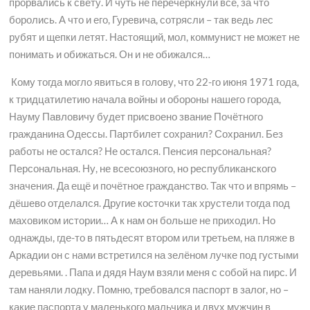
прорвались к свету. И чуть не перечеркнули всё, за что
боролись. А что и его, Гуревича, сотрясли – так ведь лес
рубят и щепки летят. Настоящий, мол, коммунист не может не
понимать и обижаться. Он и не обижался…
Кому тогда могло явиться в голову, что 22-го июня 1971 года,
к тридцатилетию начала войны и обороны нашего города,
Науму Павловичу будет присвоено звание Почётного
гражданина Одессы. Партбилет сохранил? Сохранил. Без
работы не остался? Не остался. Пенсия персональная?
Персональная. Ну, не всесоюзного, но республиканского
значения. Да ещё и почётное гражданство. Так что и впрямь –
дёшево отделался. Другие косточки так хрустели тогда под
маховиком истории… А к нам он больше не приходил. Но
однажды, где-то в пятьдесят втором или третьем, на пляже в
Аркадии он с нами встретился на зелёном лучке под густыми
деревьями. . Папа и дядя Наум взяли меня с собой на пирс. И
там наняли лодку. Помню, требовался паспорт в залог, но –
какие паспорта у маленького мальчика и двух мужчин в