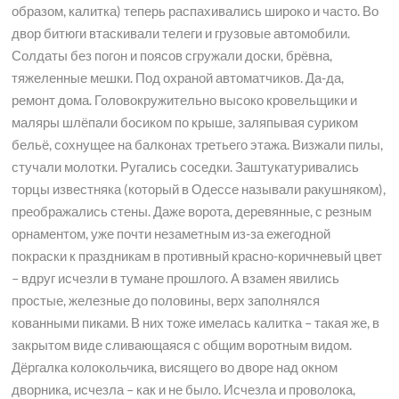
образом, калитка) теперь распахивались широко и часто. Во
двор битюги втаскивали телеги и грузовые автомобили.
Солдаты без погон и поясов сгружали доски, брёвна,
тяжеленные мешки. Под охраной автоматчиков. Да-да,
ремонт дома. Головокружительно высоко кровельщики и
маляры шлёпали босиком по крыше, заляпывая суриком
бельё, сохнущее на балконах третьего этажа. Визжали пилы,
стучали молотки. Ругались соседки. Заштукатуривались
торцы известняка (который в Одессе называли ракушняком),
преображались стены. Даже ворота, деревянные, с резным
орнаментом, уже почти незаметным из-за ежегодной
покраски к праздникам в противный красно-коричневый цвет
– вдруг исчезли в тумане прошлого. А взамен явились
простые, железные до половины, верх заполнялся
кованными пиками. В них тоже имелась калитка – такая же, в
закрытом виде сливающаяся с общим воротным видом.
Дёргалка колокольчика, висящего во дворе над окном
дворника, исчезла – как и не было. Исчезла и проволока,