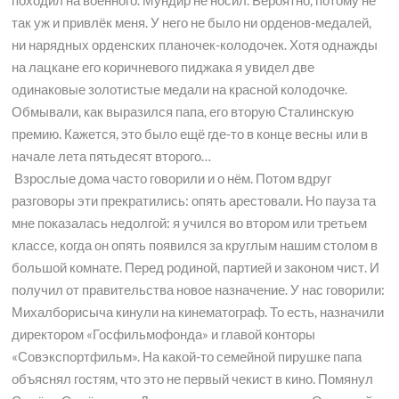
походил на военного. Мундир не носил. Вероятно, потому не
так уж и привлёк меня. У него не было ни орденов-медалей,
ни нарядных орденских планочек-колодочек. Хотя однажды
на лацкане его коричневого пиджака я увидел две
одинаковые золотистые медали на красной колодочке.
Обмывали, как выразился папа, его вторую Сталинскую
премию. Кажется, это было ещё где-то в конце весны или в
начале лета пятьдесят второго…
Взрослые дома часто говорили и о нём. Потом вдруг
разговоры эти прекратились: опять арестовали. Но пауза та
мне показалась недолгой: я учился во втором или третьем
классе, когда он опять появился за круглым нашим столом в
большой комнате. Перед родиной, партией и законом чист. И
получил от правительства новое назначение. У нас говорили:
Михалборисыча кинули на кинематограф. То есть, назначили
директором «Госфильмофонда» и главой конторы
«Совэкспортфильм». На какой-то семейной пирушке папа
объяснял гостям, что это не первый чекист в кино. Помянул