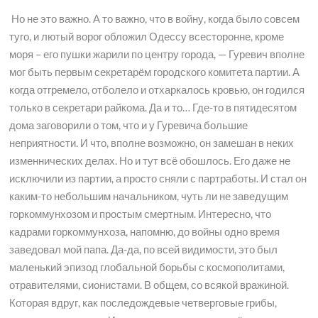
Но не это важно. А то важно, что в войну, когда было совсем
туго, и лютый ворог обложил Одессу всесторонне, кроме
моря – его пушки жарили по центру города, — Гуревич вполне
мог быть первым секретарём городского комитета партии. А
когда отгремело, отболело и отхаркалось кровью, он годился
только в секретари райкома. Да и то… Где-то в пятидесятом
дома заговорили о том, что и у Гуревича большие
неприятности. И что, вполне возможно, он замешан в неких
изменнических делах. Но и тут всё обошлось. Его даже не
исключили из партии, а просто сняли с партработы. И стал он
каким-то небольшим начальником, чуть ли не заведущим
горкоммунхозом и простым смертным. Интересно, что
кадрами горкоммунхоза, напомню, до войны одно время
заведовал мой папа. Да-да, по всей видимости, это был
маленький эпизод глобальной борьбы с космополитами,
отравителями, сионистами. В общем, со всякой вражиной.
Которая вдруг, как последождевые четверговые грибы,