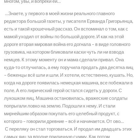
многом, увы, и вопреки ей…
…Знаете, у первого в моей жизни реального главного
редактора большой газеты, у писателя Ерванда Григорьянца,
есть и такой крошечный рассказ. Он вспоминал о том, как с
мамой уходил от войны по большой дороге. И как на этой
дороге вторая мировая война его догнала – в виде головного
грузовика, на котором бликовали каски чуть ли ни взвода
немцев. К этому моменту он и мама сделали привал. Она
куда-то отлучилась, а ему поручила продать два десятка яиц
– беженцы всё шли и шли. И хотели, естественно, кушать. Но,
когда на дороге появилась немецкая машина, все побежали в
поле. А его лирический герой остался сидеть у дороги. С
лукошком яиц. Машина остановилась, вражеские солдаты
попрыгали ловко на землю. Подошли к нему. И стали
мирнейшим образом покупать его целебный продукт, с
которого – говорили древние – всё и начинается. От ово…
С переляку он стал торговаться. И продал им двадцать этих
самых яиц за вполне приличную сумму. Как потом