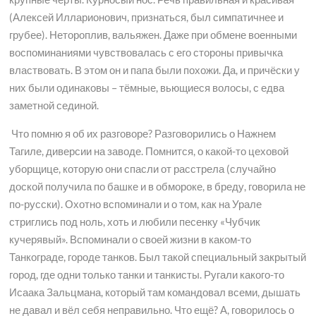
(Алексей Илларионович, признаться, был симпатичнее и
грубее). Нетороплив, вальяжен. Даже при обмене военными
воспоминаниями чувствовалась с его стороны привычка
властвовать. В этом он и папа были похожи. Да, и причёски у
них были одинаковы – тёмные, вьющиеся волосы, с едва
заметной сединой.
Что помню я об их разговоре? Разговорились о Нажнем
Тагиле, диверсии на заводе. Помнится, о какой-то цеховой
уборщице, которую они спасли от расстрела (случайно
доской получила по башке и в обмороке, в бреду, говорила не
по-русски). Охотно вспоминали и о том, как на Урале
стриглись под ноль, хоть и любили песенку «Чубчик
кучерявый». Вспоминали о своей жизни в каком-то
Танкограде, городе танков. Был такой специальный закрытый
город, где одни только танки и танкисты. Ругали какого-то
Исаака Зальцмана, который там командовал всеми, дышать
не давал и вёл себя неправильно. Что ещё? А, говорилось о