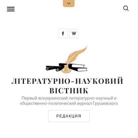
Перейти
Поиск:
Открыть
верхнюю
к
боковую
панель
содержимому
Facebook
Wikipedia
ЛІТЕРАТУРНО-НАУКОВИЙ 
ВІСТНИК
Первый всеукраинский литературно-научный и
общественно-политический журнал Грушевского
РЕДАКЦИЯ