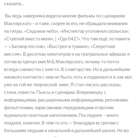
сказала…
Вы ведь наверняка видели многие фильмы по сценариям
Маклярского – и тоже, скорее всего, не обращали внимания
на титры. «Седьмое небо», «Инспектор уголовного розыска»,
«Стреляй вместо меня», | «Где 042?». Что там ещё, по памяти
— «Заговор послов», «Выстрел в тумане», «Секретная
миссия». В десятках кинотитров и на театральных афишах я
потом встречал имя М.Б.Маклярского, почему-то почти
всегда совместно с кем-то. В соавторстве. Но в дальнейшем
никакого контакта с ним не было, хоть и подвизался я, как мог,
уже на той же творческой ниве. Я стал писать рассказы,
стихи, повести. Пьесы и сценарии. Вперемешку с
информациями, расширенными информациями, репликами,
фельетонами, зарисовками, передовицами и прочим
журнально-газетным наполнением. Последнее – много
позднее, конечно. В чём-то это — благодаря встречам с
большими людьми и начальной и дальнейшей школе. Но во