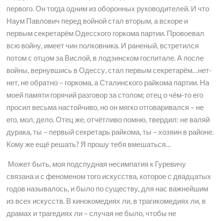
первого. Он тогда одним из оборонных руководителей. И что
Наум Павлович перед войной стал вторым, а вскоре и
первым секретарём Одесского горкома партии. Провоевал
всю войну, имеет чин полковника. И раненый, встретился
потом с отцом за Вислой, в лодзинском госпитале. А после
войны, вернувшись в Одессу, стал первым секретарём…нет-
нет, не обратно – горкома, а Сталинского райкома партии. На
моей памяти горячий разговор за столом; отец о чём-то его
просил весьма настойчиво, но он мягко отговаривался – не
его, мол, дело. Отец же, отчётливо помню, твердил: не валяй
дурака, ты – первый секретарь райкома, ты – хозяин в районе.
Кому же ещё решать? Я прошу тебя вмешаться…
Может быть, моя подспудная несимпатия к Гуревичу
связана и с феноменом того искусства, которое с двадцатых
годов называлось, и было по существу, для нас важнейшим
из всех искусств. В кинокомедиях ли, в трагикомедиях ли, в
драмах и трагедиях ли – случая не было, чтобы не