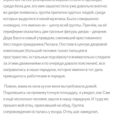
среди бела дня, его имя зашелестело уже довольно внятно:
во дворе появилась группа прилично одетых людей, среди
которых выделялся некий мужчина. Было совершенно
очевидно, что именно он – центр всей группы. Причём, на её
периферии оказались две грозные фигуры двора – дворник
Дядя Вася и новый управдом, сменивший арестованного
бесследно гражданина Пелаха. Постояв в центре дворовой
композиции (большой человек тыкал пальцем в
пространство, остальные подчёркнуто внимательно следили
за этими движениями и по очереди давали пояснения), все
направились в наше парадное, которое именно в тот день
приводилось работягами в порядок.
Помню, мама из окна кухни меня вытребовала домой.
Поднявшись на промежуточную площадку, я увидел, как Сам
и ещё несколько человек зашли в нашу парадную. И туда же
прошел мой отец, приехавший на обед. Группа
сопровождения осталась у входа. Отец шаг замедлил,