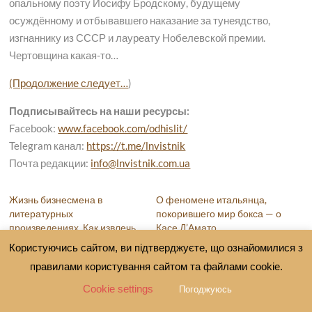
опальному поэту Иосифу Бродскому, будущему
осуждённому и отбывавшего наказание за тунеядство,
изгнаннику из СССР и лауреату Нобелевской премии.
Чертовщина какая-то…
(Продолжение следует…
)
Подписывайтесь на наши ресурсы:
Facebook:
www.facebook.com/odhislit/
Telegram канал:
https://t.me/lnvistnik
Почта редакции:
info@lnvistnik.com.ua
Жизнь бизнесмена в
О феномене итальянца,
литературных
покорившего мир бокса — о
произведениях. Как извлечь
Касе Д’Амато
пользу?
В "Жизнь известных людей"
Користуючись сайтом, ви підтверджуєте, що ознайомилися з
В "Что нового?"
правилами користування сайтом та файлами cookie.
КНИГА –
Cookie settings
Погоджуюсь
ДЛИНОЙ В ЖИЗНЬ…
В "Что нового?"