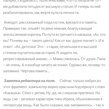
лагерях, сходились с политическими, что-то ляпали не то –
им добавляли пятьдесят восьмую статью. И теперь по ней
реабилитировали, как жертв культа личности.
Анекдот, рассказанный тогда гостем, врезался в память.
Примерно так: плывёт по реке нежная, благоухающая
апельсиновая корочка. По пути встречается какашка. «Ах, кто
вы? Почему вы – такого цвета? Как от вас дурно пахнет!». И в
ответ: «Ах, деточка! Это – старая, печальная и в высшей
степени поучительная история. Я, видите ли,
репрессированный ананас…». Мама смеялась. От души. Папа
– не очень. А я вообще ничего не понял. Однако же, почему-то
запомнил. Чёртова память…
Заметка редактора на поле.
Сейчас только набросал
этот фрагмент, компьютер жирно-красным подчеркнул слово
«Какашка». Сбил с ритма. Ну, да, не слишком прилично. Но
ведь сие – речевая характеристика образа, обыкновенная в
литературе вещь. Как было сказано, как запомнилось – так и