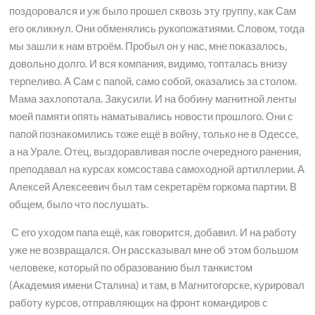
поздоровался и уж было прошел сквозь эту группу, как Сам
его окликнул. Они обменялись рукопожатиями. Словом, тогда
мы зашли к нам втроём. Пробыл он у нас, мне показалось,
довольно долго. И вся компания, видимо, топталась внизу
терпеливо. А Сам с папой, само собой, оказались за столом.
Мама захлопотала. Закусили. И на бобину магнитной ленты
моей памяти опять наматывались новости прошлого. Они с
папой познакомились тоже ещё в войну, только не в Одессе,
а на Урале. Отец, выздоравливая после очередного ранения,
преподавал на курсах комсостава самоходной артиллерии. А
Алексей Алексеевич был там секретарём горкома партии. В
общем, было что послушать.
С его уходом папа ещё, как говорится, добавил. И на работу
уже не возвращался. Он рассказывал мне об этом большом
человеке, который по образованию был танкистом
(Академия имени Сталина) и там, в Магнитогорске, курировал
работу курсов, отправляющих на фронт командиров с