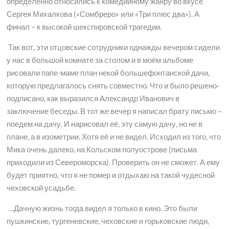
определённо относились к комедийному жанру во вкусе
Сергея Михалкова («Сомбреро» или «Три плюс два»). А
финал – к высокой шекспировской трагедии.
Так вот, эти отцовские сотрудники однажды вечером сидели
у нас в большой комнате за столом и в моём альбоме
рисовали папе-маме план некой большефонтанской дачи,
которую предлагалось снять совместно. Что и было решено-
подписано, как выразился Александр Иванович в
заключение беседы. В тот же вечер я написал брату письмо –
поедем на дачу. И нарисовал её, эту самую дачу, но не в
плане, а в изометрии. Хотя её и не видел. Исходил из того, что
Мика очень далеко, на Кольском полуострове (письма
приходили из Североморска). Проверить он не сможет. А ему
будет приятно, что я не помер и отдыхаю на такой чудесной
чеховской усадьбе.
…Дачную жизнь тогда видел я только в кино. Это были
пушкинские, тургеневские, чеховские и горьковские люди,