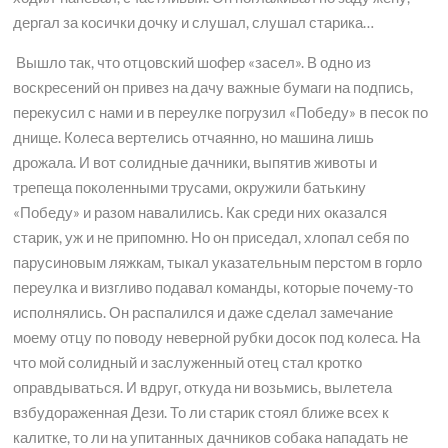
дергал за косички дочку и слушал, слушал старика…
Вышло так, что отцовский шофер «засел». В одно из
воскресений он привез на дачу важные бумаги на подпись,
перекусил с нами и в переулке погрузил «Победу» в песок по
днище. Колеса вертелись отчаянно, но машина лишь
дрожала. И вот солидные дачники, выпятив животы и
трепеща поколенными трусами, окружили батькину
«Победу» и разом навалились. Как среди них оказался
старик, уж и не припомню. Но он приседал, хлопал себя по
парусиновым ляжкам, тыкал указательным перстом в горло
переулка и визгливо подавал команды, которые почему-то
исполнялись. Он распалился и даже сделал замечание
моему отцу по поводу неверной рубки досок под колеса. На
что мой солидный и заслуженный отец стал кротко
оправдываться. И вдруг, откуда ни возьмись, вылетела
взбудораженная Дези. То ли старик стоял ближе всех к
калитке, то ли на упитанных дачников собака нападать не