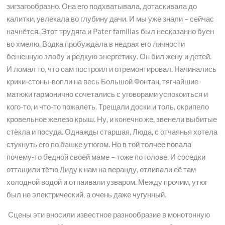
зигзагообразно. Она его подхватывала, дотаскивала до
калитки, увлекала во глубину дачи. И мы уже знали – сейчас
начнётся. Этот трудяга и Pater familias был несказанно буен
во хмелю. Водка пробуждала в недрах его личности
бешенную злобу и редкую энергетику. Он бил жену и детей.
И ломал то, что сам построил и отремонтировал. Начинались
крики-стоны-вопли на весь Большой Фонтан, тягчайшие
матюки гармонично сочетались с уговорами успокоиться и
кого-то, и что-то пожалеть. Трещали доски и толь, скрипело
кровельное железо крыш. Ну, и конечно же, звенели выбитые
стёкла и посуда. Однажды старшая, Люда, с отчаянья хотела
стукнуть его по башке утюгом. Но в той толчее попала
почему-то бедной своей маме – тоже по голове. И соседки
оттащили тётю Лиду к нам на веранду, отливали её там
холодной водой и отпаивали узваром. Между прочим, утюг
был не электрический, а очень даже чугунный.
Сцены эти вносили известное разнообразие в монотонную