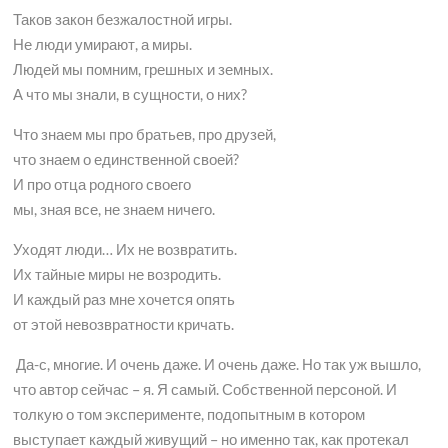
Таков закон безжалостной игры.
Не люди умирают, а миры.
Людей мы помним, грешных и земных.
А что мы знали, в сущности, о них?
Что знаем мы про братьев, про друзей,
что знаем о единственной своей?
И про отца родного своего
мы, зная все, не знаем ничего.
Уходят люди… Их не возвратить.
Их тайные миры не возродить.
И каждый раз мне хочется опять
от этой невозвратности кричать.
Да-с, многие. И очень даже. И очень даже. Но так уж вышло,
что автор сейчас – я. Я самый. Собственной персоной. И
толкую о том эксперименте, подопытным в котором
выступает каждый живущий – но именно так, как протекал