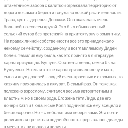
штакетником забора с калиткой ограждала территорию от
дороги до самого берега и тонула во всякой растительности.
Трава, кусты, деревья. Дорожки. Она оказалась очень
большой, но совсем другой. Это был обыкновенный
сельский хутор без претензий на архитектурную романтику.
На правах личной собственности всё это принадлежало
некоему семейству, созданному и возглавляемому Дядей
Колей. Фамилия ему была, как это принято в литературе,
характеризующая: Бушуев. Соответственно, семья была
Бушуевых. Но если это не характеризовало жену и мать,
сына и двух дочерей – людей очень красивых и скромных, то
хазяину приходилась в аккурат. В самый раз. Он тоже, как
положено взрослому, считался весьма авторитетным и
властным, но в своём роде. Его жена тётя Лида, две его
дочери Катя и Люда, и сын Коля подчинялись ему всецело и
безоговорочно. Но – с небольшими перерывами. Эта почти
религиозная трепетная подчинённость прерывалась дважды
в месяц, в дни аванса и получки.