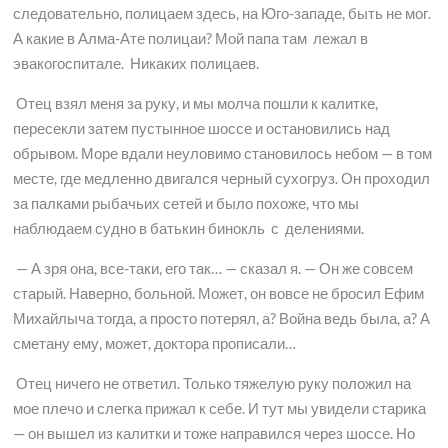
следовательно, полицаем здесь, на Юго-западе, быть не мог.
А какие в Алма-Ате полицаи? Мой папа там лежал в
эвакогоспитале. Никаких полицаев.
Отец взял меня за руку, и мы молча пошли к калитке,
пересекли затем пустынное шоссе и остановились над
обрывом. Море вдали неуловимо становилось небом — в том
месте, где медленно двигался черный сухогруз. Он проходил
за палками рыбачьих сетей и было похоже, что мы
наблюдаем судно в батькин бинокль с делениями.
— А зря она, все-таки, его так… — сказал я. — Он же совсем
старый. Наверно, больной. Может, он вовсе не бросил Ефим
Михайлыча тогда, а просто потерял, а? Война ведь была, а? А
сметану ему, может, доктора прописали…
Отец ничего не ответил. Только тяжелую руку положил на
мое плечо и слегка прижал к себе. И тут мы увидели старика
— он вышел из калитки и тоже направился через шоссе. Но