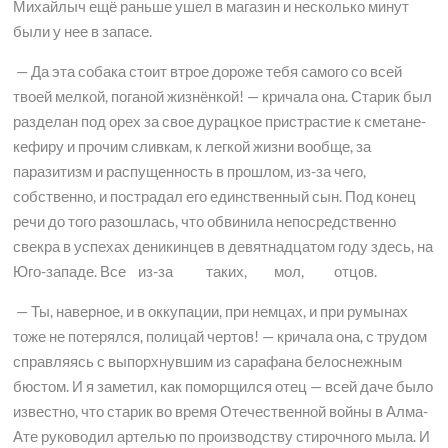
Михайлыч ещё раньше ушел в магазин и несколько минут
были у нее в запасе.
— Да эта собака стоит втрое дороже тебя самого со всей
твоей мелкой, поганой жизнёнкой! — кричала она. Старик был
разделан под орех за свое дурацкое пристрастие к сметане-
кефиру и прочим сливкам, к легкой жизни вообще, за
паразитизм и распущенность в прошлом, из-за чего,
собственно, и пострадал его единственный сын. Под конец
речи до того разошлась, что обвинила непосредственно
свекра в успехах деникинцев в девятнадцатом году здесь, на
Юго-западе. Все из-за таких, мол, отцов.
— Ты, наверное, и в оккупации, при немцах, и при румынах
тоже не потерялся, полицай чертов! — кричала она, с трудом
справляясь с выпорхнувшим из сарафана белоснежным
бюстом. И я заметил, как поморщился отец — всей даче было
известно, что старик во время Отечественной войны в Алма-
Ате руководил артелью по производству стирочного мыла. И