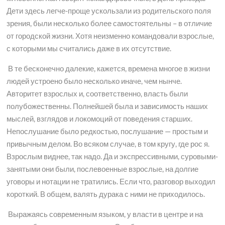
Дети здесь легче-проще ускользали из родительского поля
зрения, были несколько более самостоятельны – в отличие
от городской жизни. Хотя неизменно командовали взрослые,
с которыми мы считались даже в их отсутствие.
В те бесконечно далекие, кажется, времена многое в жизни
людей устроено было несколько иначе, чем нынче.
Авторитет взрослых и, соответственно, власть были
полубожественны. Полнейшей была и зависимость наших
мыслей, взглядов и локомоций от поведения старших.
Непослушание было редкостью, послушание — простым и
привычным делом. Во всяком случае, в том кругу, где рос я.
Взрослым виднее, так надо. Да и экспрессивными, суровыми-
занятыми они были, послевоенные взрослые, на долгие
уговоры и нотации не тратились. Если что, разговор выходил
короткий. В общем, валять дурака с ними не приходилось.
Выражаясь современным языком, у власти в центре и на