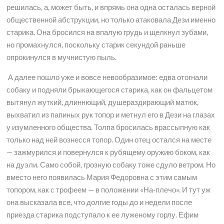
решилась, а, может быть, и впрямь она одна осталась верной
общественной абструкции, но только атаковала Дези именно
старика. Она бросился на впалую грудь и щелкнул зубами,
но промахнулся, поскольку старик секундой раньше
опрокинулся в мучнистую пыль.
А далее пошло уже и вовсе невообразимое: едва отогнали
собаку и подняли брыкающегося старика, как он фальцетом
вытянул жуткий, длиннющий, душераздирающий матюк,
выхватил из папиных рук топор и метнул его в Дези на глазах
у изумленного общества. Толпа бросилась врассыпную как
только над ней вознесся топор. Один отец остался на месте
— зажмурился и повернулся к рубящему оружию боком, как
на дуэли. Само собой, грозную собаку тоже сдуло ветром. Но
вместо него появилась Мария Федоровна с этим самым
топором, как с трофеем — в положении «На-плечо». И тут уж
она высказала все, что долгие годы до и недели после
приезда старика подступало к ее луженому горлу. Ефим