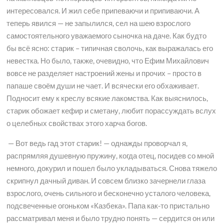
интересовался. И жил себе припеваючи и припиваючи. А
теперь явился — не запылился, сел на шею взрослого
самостоятельного уважаемого сыночка на даче. Как будто
бы всё ясно: старик – типичная сволочь, как выражалась его
невестка. Но было, также, очевидно, что Ефим Михайлович
вовсе не разделяет настроений жены и прочих – просто в
папаше своём души не чает. И всячески его обхаживает.
Подносит ему к креслу всякие лакомства. Как выяснилось,
старик обожает кефир и сметану, любит порассуждать вслух
о целебных свойствах этого харча богов.
— Вот ведь гад этот старик! — однажды проворчал я,
распрямляя душевную пружину, когда отец, посидев со мной
немного, докурил и пошел было укладываться. Снова тяжело
скрипнул дачный диван. И совсем близко зачернели глаза
взрослого, очень сильного и бесконечно усталого человека,
подсвеченные огоньком «Казбека». Папа как-то пристально
рассматривал меня и было трудно понять — сердится он или