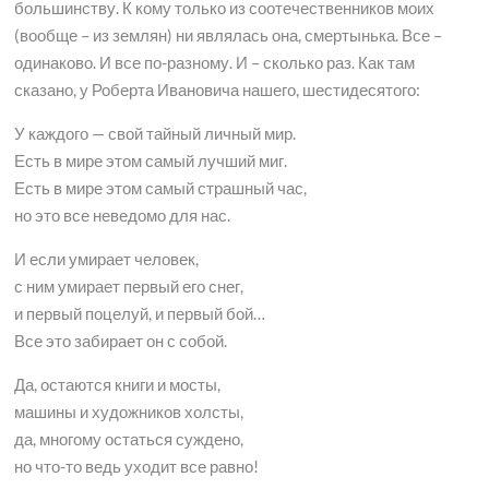
большинству. К кому только из соотечественников моих
(вообще – из землян) ни являлась она, смертынька. Все –
одинаково. И все по-разному. И – сколько раз. Как там
сказано, у Роберта Ивановича нашего, шестидесятого:
У каждого — свой тайный личный мир.
Есть в мире этом самый лучший миг.
Есть в мире этом самый страшный час,
но это все неведомо для нас.
И если умирает человек,
с ним умирает первый его снег,
и первый поцелуй, и первый бой…
Все это забирает он с собой.
Да, остаются книги и мосты,
машины и художников холсты,
да, многому остаться суждено,
но что-то ведь уходит все равно!