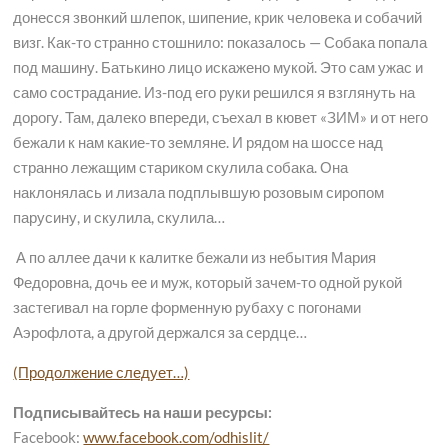
донесся звонкий шлепок, шипение, крик человека и собачий
визг. Как-то странно стошнило: показалось — Собака попала
под машину. Батькино лицо искажено мукой. Это сам ужас и
само сострадание. Из-под его руки решился я взглянуть на
дорогу. Там, далеко впереди, съехал в кювет «ЗИМ» и от него
бежали к нам какие-то земляне. И рядом на шоссе над
странно лежащим стариком скулила собака. Она
наклонялась и лизала подплывшую розовым сиропом
парусину, и скулила, скулила…
А по аллее дачи к калитке бежали из небытия Мария
Федоровна, дочь ее и муж, который зачем-то одной рукой
застегивал на горле форменную рубаху с погонами
Аэрофлота, а другой держался за сердце…
(Продолжение следует…)
Подписывайтесь на наши ресурсы:
Facebook:
www.facebook.com/odhislit/