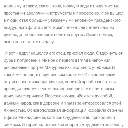
дала ему и таким, как он, кров, горячую воду и пищу, чистые
простыни-наволочки, инструменты и профессию. И он вышел
в люди, стал большим уважаемым человеком гражданского
воздушного флота. Лётчиком? Нет-нет, не летает сам, но
руководит обеспечением полётов других. Имеет семью,
вывозит её летом на дачу.
И вот – вдруг нашелся его отец, приехал сюда. Отдохнуть от
бурь и потрясений. Мне он с первого взгляда напомнил
рисованный портрет Мичурина из школьного учебника. В
такой же шляпе, в парусиновом костюме. И выполненный
штриховано-цинкографически, великий преобразователь
природы казался непомерно морщинистым и противным
дряхлым старичком. Перезнакомившийся между собой,
дачный народ, как в деревне, an mass заинтересовался этой
личностью. Основоположная информация исходила от жены
Ефима Михайловича, которой блудный отец приходился
свёкром. И терминологический оборот «Блудный отец» был у