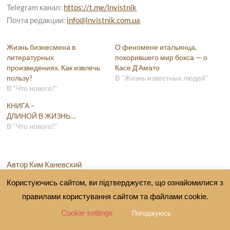
Telegram канал:
https://t.me/lnvistnik
Почта редакции:
info@lnvistnik.com.ua
Жизнь бизнесмена в
О феномене итальянца,
литературных
покорившего мир бокса — о
произведениях. Как извлечь
Касе Д’Амато
пользу?
В "Жизнь известных людей"
В "Что нового?"
КНИГА –
ДЛИНОЙ В ЖИЗНЬ…
В "Что нового?"
Автор Ким Каневский
Користуючись сайтом, ви підтверджуєте, що ознайомилися з
ОПТИМИСТИЧЕСКАЯ ТРАГЕДИЯ…
правилами користування сайтом та файлами cookie.
ТЕРРОР И МИР…
Cookie settings
Погоджуюсь