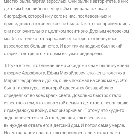
местах была партия взрослых. Они были в авторитете, в них
детским безошибочным чутьём ощущалась яркая
биография, которой ни у кого из нас, послевоенных и
пришедших на готовенькое, не было. Так что воспринимались
они исключительно и целиком позитивно. Дурным человеком
мог быть только тот взрослый, от которого отвернулось
взрослое же большинство. И вот таким на даче был некий
старик, о встрече с которым вы уже предварены.
Штука в том, что ближайшими соседями к нам были мужчина
в форме Аэрофлота, Ефим Михайлович, его жена-толстуха
Мария Фёдоровна и дочка, очень похожая на свою маму. Это
была та фактура, по которой одесситку безошибочно
определяют во всех краях света. Довольно быстро стало
известно о том, что глава этой семьи в детстве, в революцию
и гражданскую войну, беспризорничал. Потому что куда-то
задевался его отец. А голодающая, как и все, мать
вынуждена отдать его в детский дом. И потом сама умерла.
Но его пацаном спасла, как говорилось, советская власть –