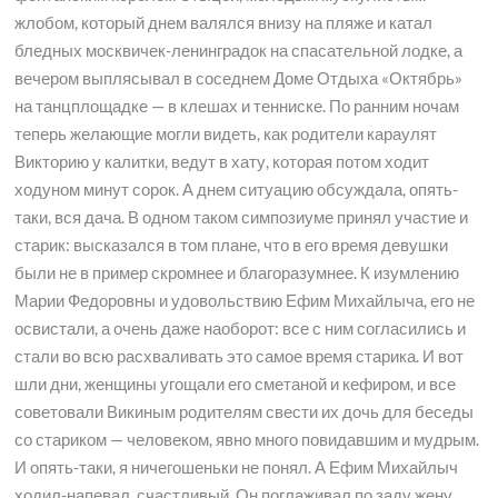
жлобом, который днем валялся внизу на пляже и катал
бледных москвичек-ленинградок на спасательной лодке, а
вечером выплясывал в соседнем Доме Отдыха «Октябрь»
на танцплощадке — в клешах и тенниске. По ранним ночам
теперь желающие могли видеть, как родители караулят
Викторию у калитки, ведут в хату, которая потом ходит
ходуном минут сорок. А днем ситуацию обсуждала, опять-
таки, вся дача. В одном таком симпозиуме принял участие и
старик: высказался в том плане, что в его время девушки
были не в пример скромнее и благоразумнее. К изумлению
Марии Федоровны и удовольствию Ефим Михайлыча, его не
освистали, а очень даже наоборот: все с ним согласились и
стали во всю расхваливать это самое время старика. И вот
шли дни, женщины угощали его сметаной и кефиром, и все
советовали Викиным родителям свести их дочь для беседы
со стариком — человеком, явно много повидавшим и мудрым.
И опять-таки, я ничегошеньки не понял. А Ефим Михайлыч
ходил-напевал, счастливый. Он поглаживал по заду жену,