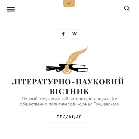
Перейти
Поиск:
Открыть
верхнюю
к
боковую
панель
содержимому
Facebook
Wikipedia
ЛІТЕРАТУРНО-НАУКОВИЙ 
ВІСТНИК
Первый всеукраинский литературно-научный и
общественно-политический журнал Грушевского
РЕДАКЦИЯ