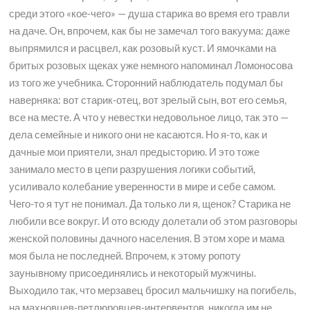
среди этого «кое-чего» — душа старика во время его травли
на даче. Он, впрочем, как бы не замечал того вакуума: даже
выпрямился и расцвел, как розовый куст. И ямочками на
бритых розовых щеках уже немного напоминал Ломоносова
из того же учебника. Сторонний наблюдатель подумал бы
наверняка: вот старик-отец, вот зрелый сын, вот его семья,
все на месте. А что у невестки недовольное лицо, так это —
дела семейные и никого они не касаются. Но я-то, как и
дачные мои приятели, знал предысторию. И это тоже
занимало место в цепи разрушения логики событий,
усиливало колебание уверенности в мире и себе самом.
Чего-то я тут не понимал. Да только ли я, щенок? Старика не
любили все вокруг. И ото всюду долетали об этом разговоры
женской половины дачного населения. В этом хоре и мама
моя была не последней. Впрочем, к этому ропоту
заунывному присоединялись и некоторый мужчины.
Выходило так, что мерзавец бросил мальчишку на погибель,
на махновцев-петлюровцев-интервентов, никогда им не