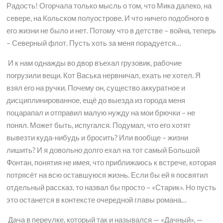
Радость! Огорчала только мысль о том, что Мика далеко, на
севере, на Кольском полуострове. И что ничего подобного в
его жизни не было и нет. Потому что в детстве – война, теперь
– Северный флот. Пусть хоть за меня порадуется…
И к нам однажды во двор въехал грузовик, рабочие
погрузили вещи. Кот Васька нервничал, ехать не хотел. Я
взял его на ручки. Почему он, существо аккуратное и
дисциплинированное, ещё до выезда из города меня
поцарапал и отправил малую нужду на мои брючки – не
понял. Может быть, испугался. Подумал, что его хотят
вывезти куда-нибудь и бросить? Или вообще – жизни
лишить? И я довольно долго ехал на тот самый Большой
Фонтан, понятия не имея, что приближаюсь к встрече, которая
потрясёт на всю оставшуюся жизнь. Если бы ей я посвятил
отдельный рассказ, то назвал бы просто – «Старик». Но пусть
это останется в контексте очередной главы романа…
Дача в переулке, который так и назывался — «Дачный», —