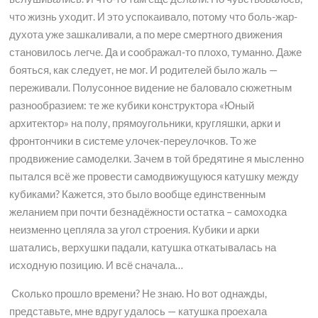
что жизнь уходит. И это успокаивало, потому что боль-жар-
духота уже зашкаливали, а по мере смертного движения
становилось легче. Да и соображал-то плохо, туманно. Даже
бояться, как следует, не мог. И родителей было жаль —
переживали. Полусонное видение не баловало сюжетным
разнообразием: те же кубики конструктора «Юный
архитектор» на полу, прямоугольники, кругляшки, арки и
фронтончики в системе улочек-переулочков. То же
продвижение самоделки. Зачем в той бредятине я мысленно
пытался всё же провести самодвижущуюся катушку между
кубиками? Кажется, это было вообще единственным
желанием при почти безнадёжности остатка – самоходка
неизменно цепляла за угол строения. Кубики и арки
шатались, верхушки падали, катушка откатывалась на
исходную позицию. И всё сначала…
Сколько прошло времени? Не знаю. Но вот однажды,
представьте, мне вдруг удалось — катушка проехала