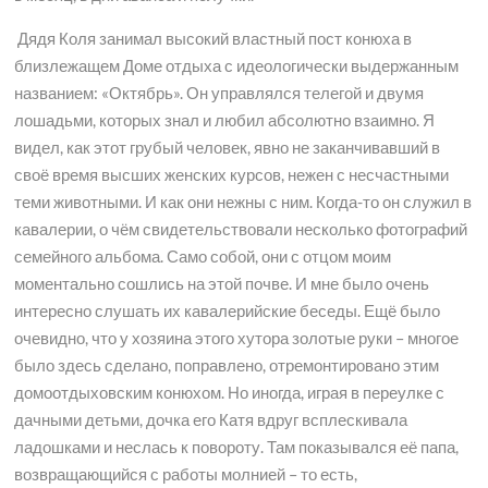
Дядя Коля занимал высокий властный пост конюха в
близлежащем Доме отдыха с идеологически выдержанным
названием: «Октябрь». Он управлялся телегой и двумя
лошадьми, которых знал и любил абсолютно взаимно. Я
видел, как этот грубый человек, явно не заканчивавший в
своё время высших женских курсов, нежен с несчастными
теми животными. И как они нежны с ним. Когда-то он служил в
кавалерии, о чём свидетельствовали несколько фотографий
семейного альбома. Само собой, они с отцом моим
моментально сошлись на этой почве. И мне было очень
интересно слушать их кавалерийские беседы. Ещё было
очевидно, что у хозяина этого хутора золотые руки – многое
было здесь сделано, поправлено, отремонтировано этим
домоотдыховским конюхом. Но иногда, играя в переулке с
дачными детьми, дочка его Катя вдруг всплескивала
ладошками и неслась к повороту. Там показывался её папа,
возвращающийся с работы молнией – то есть,