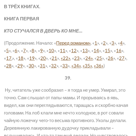
В ТРЁХ КНИГАХ.
КНИГА ПЕРВАЯ
КТО СТУЧАЛСЯ В ДВЕРЬ КО МНЕ…
(Продолжение. Начало: «
Перед романом»
, «
1
», «
2
», «
3
», «
4
»,
«
5
», «
6
», «
7
», «
8
», «
9
», «
10
», «
11
», «
12
», «
13
», «
14
», «
15
», «
16
»,
«
17
,», «
18
», «
19
», «
20
», «
21
»,
«22»
, «
23
», «
24»
, «
25
», «
26
», «
27
»,
«
28
», «
29
», «
30
», «
31
», «
32
», «
33
»,
«34»
,
«35»
,
«36»
)
39.
Ну, читатель уже сообразил – я тогда не умер. Умирал, это
точно. Сам слышал от папы-мамы. И прорываясь в явь,
видел, как они переглядываются, таращась и скорбно качая
головами. На лоб клали мне нечто холодное, в рот совали
чайную ложечку чего-то весьма противного. Уколы делали.
Деревянную лакированную дудочку прикладывали –
вслушивались. И что-то там ещё делали. Но чувствовалось,