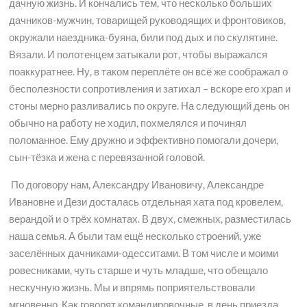
дачную жизнь. И кончались тем, что несколько больших
дачников-мужчин, товарищей руководящих и фронтовиков,
окружали наездника-буяна, били под дых и по скулятине.
Вязали. И полотенцем затыкали рот, чтобы выражался
поаккуратнее. Ну, в таком переплёте он всё же соображал о
бесполезности сопротивления и затихал – вскоре его храп и
стоны мерно разливались по округе. На следующий день он
обычно на работу не ходил, похмелялся и починял
поломанное. Ему дружно и эффективно помогали дочери,
сын-тёзка и жена с перевязанной головой.
По договору нам, Александру Ивановичу, Александре
Ивановне и Дези досталась отдельная хата под кровелем,
верандой и о трёх комнатах. В двух, смежных, разместилась
наша семья. А были там ещё несколько строений, уже
заселённых дачниками-одесситами. В том числе и моими
ровесниками, чуть старше и чуть младше, что обещало
нескучную жизнь. Мы и впрямь поприятельствовали
мгновенно. Как говорят командировочные, в день приезда.