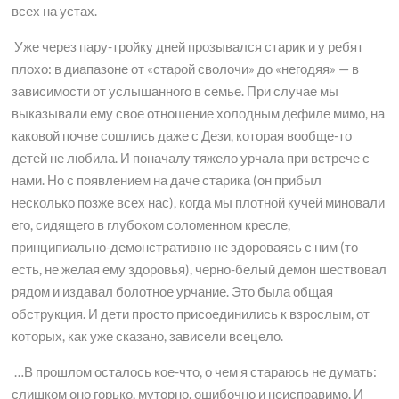
всех на устах.
Уже через пару-тройку дней прозывался старик и у ребят
плохо: в диапазоне от «старой сволочи» до «негодяя» — в
зависимости от услышанного в семье. При случае мы
выказывали ему свое отношение холодным дефиле мимо, на
каковой почве сошлись даже с Дези, которая вообще-то
детей не любила. И поначалу тяжело урчала при встрече с
нами. Но с появлением на даче старика (он прибыл
несколько позже всех нас), когда мы плотной кучей миновали
его, сидящего в глубоком соломенном кресле,
принципиально-демонстративно не здороваясь с ним (то
есть, не желая ему здоровья), черно-белый демон шествовал
рядом и издавал болотное урчание. Это была общая
обструкция. И дети просто присоединились к взрослым, от
которых, как уже сказано, зависели всецело.
…В прошлом осталось кое-что, о чем я стараюсь не думать:
слишком оно горько, муторно, ошибочно и неисправимо. И