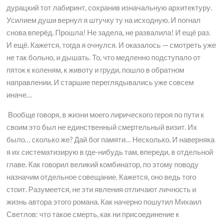
дурацкий тот лабиринт, сохранив изначальную архитектуру.
Усилием души вернул я штучку ту на исходную. И погнал
снова вперёд. Прошла! Не задела, не развалила! И ещё раз.
И ещё. Кажется, тогда я очнулся. И оказалось — смотреть уже
не так больно, и дышать. То, что медленно подступало от
пяток к коленям, к животу и груди, пошло в обратном
направлении. И старшие переглядывались уже совсем
иначе…
Вообще говоря, в жизни моего лирического героя по пути к
своим это был не единственный смертельный визит. Их
было… сколько же? Дай бог памяти… Несколько. И наверняка
я их систематизирую в где-нибудь там, впереди, в отдельной
главе. Как говорил великий комбинатор, по этому поводу
назначим отдельное совещание. Кажется, оно ведь того
стоит. Разумеется, не эти явления отличают личность и
жизнь автора этого романа. Как начерно пошутил Михаил
Светлов: что такое смерть, как ни присоединение к