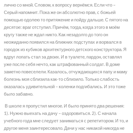
лично со мной. Словом, к вопросу вернёмся. Если что –
Серый напомнит. Пока же он абсолютно прав, с божьей
помощью одолею то притяжение и пойду дальше. С пятого на
десятое: враг отступил. Причём, тогда, когда этого в моём
кругу также не ждал никто. Как незадолго до того он
неожиданно появился на ближних подступах и ворвался в
городок из кубиков архитектурного детского конструктора. Я
вдруг лопать стал за двоих. И в туалете, пардон, оставлял
уже после себя нечто, как штрафованный солдат. В доме
заметно повеселели. Казалось, отчуждающихся папу и маму
болезнь моя сблизила как-то сблизило. Только слабость
оказалась удивительной – коленки подгибались. И это тоже
было забавно.
В школе я пропустил многое. И было принято два решения:
1). Нужно выехать на дачу – оздоровиться. 2). С начала
учебного года мне следует заниматься с репетитором. И то, и
другое меня заинтересовало. Дачи у нас никакой никогда не