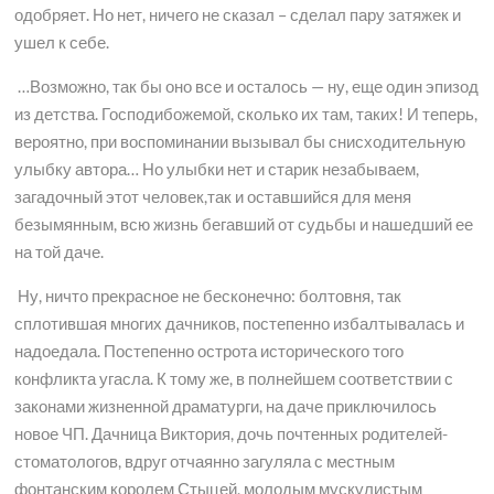
одобряет. Но нет, ничего не сказал – сделал пару затяжек и
ушел к себе.
…Возможно, так бы оно все и осталось — ну, еще один эпизод
из детства. Господибожемой, сколько их там, таких! И теперь,
вероятно, при воспоминании вызывал бы снисходительную
улыбку автора… Но улыбки нет и старик незабываем,
загадочный этот человек,так и оставшийся для меня
безымянным, всю жизнь бегавший от судьбы и нашедший ее
на той даче.
Ну, ничто прекрасное не бесконечно: болтовня, так
сплотившая многих дачников, постепенно избалтывалась и
надоедала. Постепенно острота исторического того
конфликта угасла. К тому же, в полнейшем соответствии с
законами жизненной драматурги, на даче приключилось
новое ЧП. Дачница Виктория, дочь почтенных родителей-
стоматологов, вдруг отчаянно загуляла с местным
фонтанским королем Стыцей, молодым мускулистым