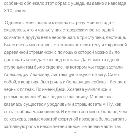
особенно сближало этот образ с ушедшим давно и навсегда
Х1Х веком.
Однажды меня повели к ним на встречу Нового Года –
оказалось, что и жильё у них старорежимное, из одной
комнаты в другую вела небольшая, в три ступени, лестница.
Было очень много книг – стеллажи во всю стену и с красивой
деревянной стремянкой, с помощью которой можно было
доставать книги даже из-под потолка. Да, и вместо одной
ступеньки там было сидение, на котором мы тогда застали
Александру Ивановну, листающую какую-то книгу. Само
собой, в квартире был рояль и большущая собака – белая, в
чёрных пятнах. По имени Дези. Хозяева умилялись и
рекомендовали её, как редкую красавицу. Мне же она
казалась существом уродливым и страшноватым. Ну, как
есть – собака Баскервилей. И именно она много больше, чем
её хозяева, замысловатой фортуной призвана была сыграть
заглавную роль в некой летней пьесе. Её первые акты так