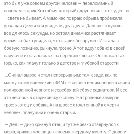
это был уже совсем другой человек — переломанный
пополам старик Хоттабыч, который вдруг понял, что чудес на
свете не бывает. А мимо нас по краю обрыва пробежала
урчащая Дези и они увидели друг друга. Дальше, я думаю,
все длилось секунды, но острая динамика растягивает
время: собака увидела, что старик безоружен. И стала в
боевую позицию, рыкнула грозно. А тот вдруг обвис в своей
парусине и остановился на середине шоссе. Он плакал так
горько, как плачут только в детстве и глубокой старости.
…Сигнал вырос и стал непрерывным: там, сзади, как по
маслу катил новенький «ЗИМ» — он был великолепен в своей
полированной черноте и серебряной сбруе радиатора. И все
это неслось в стариковскую спину. На тропинке замерли
трое: я, отец и собака. А на шоссе стоял спиной к смерти
человек, плачущий и очень старый.
— Дед! — дико крикнул отец и тут же резко отвернулся к
морю, прижав мое лицо к своему твердому животу. С дороги