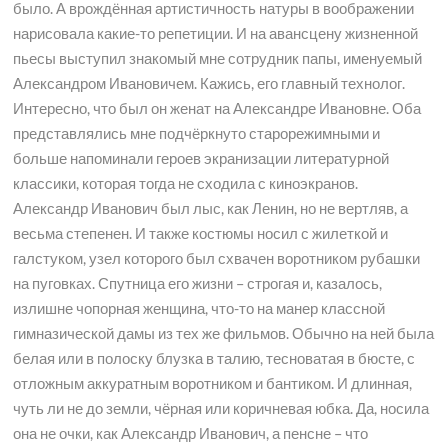
было. А врождённая артистичность натуры в воображении
нарисовала какие-то репетиции. И на авансцену жизненной
пьесы выступил знакомый мне сотрудник папы, именуемый
Александром Ивановичем. Кажись, его главный технолог.
Интересно, что был он женат на Александре Ивановне. Оба
представлялись мне подчёркнуто старорежимными и
больше напоминали героев экранизации литературной
классики, которая тогда не сходила с киноэкранов.
Александр Иванович был лыс, как Ленин, но не вертляв, а
весьма степенен. И также костюмы носил с жилеткой и
галстуком, узел которого был схвачен воротником рубашки
на пуговках. Спутница его жизни – строгая и, казалось,
излишне чопорная женщина, что-то на манер классной
гимназической дамы из тех же фильмов. Обычно на ней была
белая или в полоску блузка в талию, тесноватая в бюсте, с
отложным аккуратным воротником и бантиком. И длинная,
чуть ли не до земли, чёрная или коричневая юбка. Да, носила
она не очки, как Александр Иванович, а пенсне – что