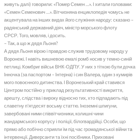
живуть далі) говорили: «Помер Семен …». І хитали головами:
«Семен Семенович …». Вітчизняна енциклопедія чомусь не
акцентувала на інших видах його служіння народу: сказано –
радянський державний діяч, міністр морського флоту
СРСР. Того, мовляв, і досить.
– Так, а що ж дядя Льоня?
А дядя Льоня вірою і правдою служив трудовому народу у
Воронежі. І навіть вишневою емалі ромб носив у темно-синій
петлиці. Комбриг військ ВНК-ОДПУ. У них з тіткою були дочка
Інночка (за паспортом – Інтерна) і син Валера, один з кумирів
мого повоєнного дитинства. І Воронезький край ставився
Центром постійно у приклад результативності викриття,
арешту, слідства і вироку відносно тих, хто підпадають під
славетну п’ятдесят восьму статтю. Іноземні шпигуни,
завербовані ними співвітчизники, колишні чини
жандармського корпусу і поліції, білогвардійці. Особи, що
прямо або побічно сприяли їм під час громадянської війни та
інтервенції. Диверсанти та їхні посібники. Приховані