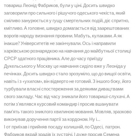
товариш Леонід Фабриков, були у ціні. Досить швидко
заговорили про сильного і рішучого одеського чекіста, який
сміливо занурюється у гущу смертельних подій, діє спритно,
кмітливо. А головне, швидко домагається від заарештованих
ворогів народу визнання провини. Мабуть, кулаками. А як
інакше? Університетів не закінчували. Ось і направили
харківською рознарядкою на навчання до майбутньої столиці
СРСР здатного працівника. Але до часу приїзду
Дукельського у Москву це навчання сиділо вже у Леоніда у
печінках. Досить швидко стало зрозуміло, що до вищої освіти,
навіть і з «ухилом», він відверто не готовий. З іншого боку, його
турбували власні спостереження за деякими дивацтвами
свого закладу. Час від часу зникали його товариші-слухачі. А
потім з’являвся курсовий командир і просив вшанувати
пам’ять такого зниклого хвилиною мовання. Мовляв, зразково
виконував доручення партії за кордоном. Ну і…
І от приїхав і прийняв посаду колишній, по Одесі, патрон.
Фабриков вкрай зрадів їх зустрічі. І дуже просив Семена