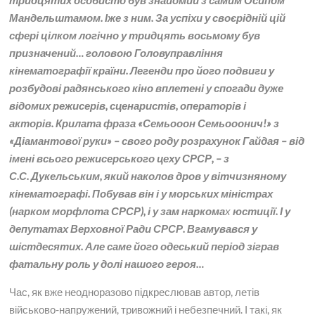
тридцятих особисто був знайомий з самим Осипом
Мандельштамом. Іже з ним. За успіхи у своєрідній цій
сфері цілком логічно у тридцять восьмому був
призначений… головою Головуправління
кінематографії країни. Легенди про його подвиги у
розбудові радянського кіно вплетені у спогади дуже
відомих режисерів, сценаристів, операторів і
акторів. Крилата фраза «Семьооон Семьооонич!» з
«Діамантової руки» – свого роду розрахунок Гайдая – від
імені всього режисерського цеху СРСР, – з
С.С. Дукельським, який наколов дров у вітчизняному
кінематографі. Побував він і у морських міністрах
(нарком морфлота СРСР), і у зам наркома
х
юстиції. І у
депутатах Верховної Ради СРСР. Вгамувався у
шістдесятих. Але саме його одеський період зіграв
фатальну роль у долі нашого героя…
Час, як вже неодноразово підкреслював автор, летів
військово-напружений, тривожний і небезпечний. І такі, як