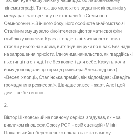
так, він гнув «нашу лінію» у нашвидко обільшовичаному
кінематографі. Та так, що мало хто з видатних кіношників у
мемуарах час від часу не стогнали б: «Семьооон
Семьооонич!». З іншого боку, його особисте знайомство зі
Сталіним змушувало кіноінтелегенцію тримати свої фіги
глибоко у кишенях. Краса і гордість вітчизняного сінема
стояли у нього на килимі, витягнувши руки по швах. Без надії
на запрошення присісти. Їли очима начальство, як гвардійські
піхотинці на огляді. І не без користі для себе. Кажуть, коли
йому доповідали про прихід режисера Александрова (
«Веселі хлопці», Сталінська премія), він відповідав: «Введіть
громадянина режисера!». Швидше за все – жарт. Але і цей
дим – не без вогню …
2.
Віктор Шкловський на повному серйозі згадував, як – за
викликом кіношефа Союзу РСР – свій сценарій «Мінін і
Пожарський» обережненько поклав на стіл самому