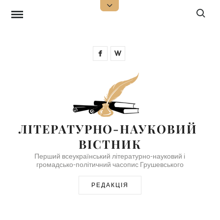
Skip
Search f
Open
Top
to
Sidebar
content
Facebook
Wikipedia
ЛІТЕРАТУРНО-НАУКОВИЙ 
ВІСТНИК
Перший всеукраїнський літературно-науковий і
громадсько-політичний часопис Грушевського
РЕДАКЦІЯ