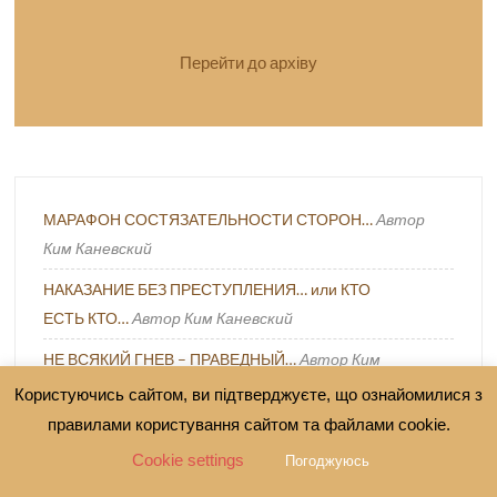
Перейти до архіву
МАРАФОН СОСТЯЗАТЕЛЬНОСТИ СТОРОН…
Автор
Ким Каневский
НАКАЗАНИЕ БЕЗ ПРЕСТУПЛЕНИЯ… или КТО
ЕСТЬ КТО…
Автор Ким Каневский
НЕ ВСЯКИЙ ГНЕВ – ПРАВЕДНЫЙ…
Автор Ким
Каневский
Користуючись сайтом, ви підтверджуєте, що ознайомилися з
правилами користування сайтом та файлами cookie.
Парадокс военной демократии: от мобилизации
низового сопротивления к его криминализации
Автор
Cookie settings
Погоджуюсь
Дарина Каруна