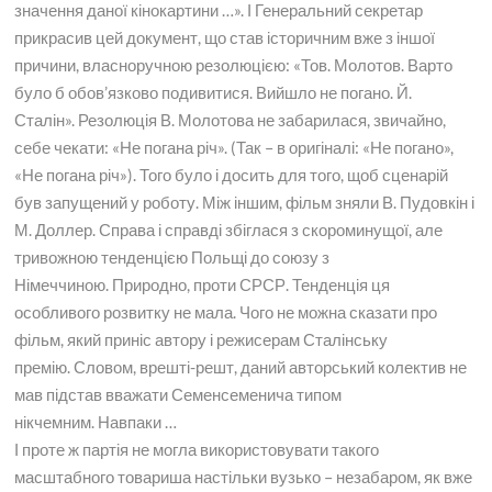
значення даної кінокартини …». І Генеральний секретар
прикрасив цей документ, що став історичним вже з іншої
причини, власноручною резолюцією: «Тов. Молотов. Варто
було б обов’язково подивитися. Вийшло не погано. Й.
Сталін». Резолюція В. Молотова не забарилася, звичайно,
себе чекати: «Не погана річ». (Так – в оригіналі: «Не погано»,
«Не погана річ»). Того було і досить для того, щоб сценарій
був запущений у роботу. Між іншим, фільм зняли В. Пудовкін і
М. Доллер. Справа і справді збіглася з скороминущої, але
тривожною тенденцією Польщі до союзу з
Німеччиною. Природно, проти СРСР. Тенденція ця
особливого розвитку не мала. Чого не можна сказати про
фільм, який приніс автору і режисерам Сталінську
премію. Словом, врешті-решт, даний авторський колектив не
мав підстав вважати Семенсеменича типом
нікчемним. Навпаки …
І проте ж партія не могла використовувати такого
масштабного товариша настільки вузько – незабаром, як вже