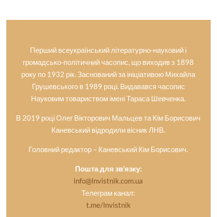
Перший всеукраїнський літературно-науковий і
громадсько-політичний часопис, що виходив з 1898
року по 1932 рік. Заснований за ініціативою Михайла
Грушевського в 1989 році. Видавався часопис
Науковим товариством імені Тараса Шевченка.
В 2019 році Олег Вікторович Мальцев та Кім Борисович
Каневський відродили вісник ЛНВ.
Головний редактор – Каневський Кім Борисович.
Пошта для зв’язку:
info@lnvistnik.com.ua
Телеграм канал:
t.me/lnvistnik