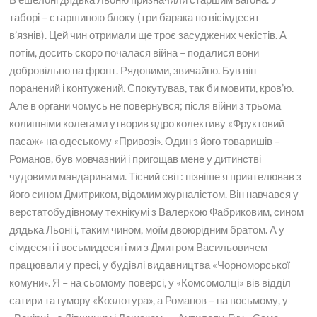
таборі – старшиною блоку (три барака по вісімдесят
в’язнів). Цей чин отримали ще троє засуджених чекістів. А
потім, досить скоро почалася війна – подалися вони
добровільно на фронт. Рядовими, звичайно. Був він
поранений і контужений. Спокутував, так би мовити, кров’ю.
Але в органи чомусь не повернувся; після війни з трьома
колишніми колегами утворив ядро ​​колективу «Фруктовий
пасаж» на одеському «Привозі». Один з його товаришів –
Романов, був мовчазний і пригощав мене у дитинстві
чудовими мандаринами. Тісний світ: пізніше я приятелював з
його сином Дмитриком, відомим журналістом. Він навчався у
верстатобудівному технікумі з Валеркою Фабриковим, сином
дядька Льоні і, таким чином, моїм двоюрідним братом. А у
сімдесяті і восьмидесяті ми з Дмитром Васильовичем
працювали у пресі, у будівлі видавництва «Чорноморської
комуни». Я – на сьомому поверсі, у «Комсомолці» вів відділ
сатири та гумору «Козлотура», а Романов – на восьмому, у