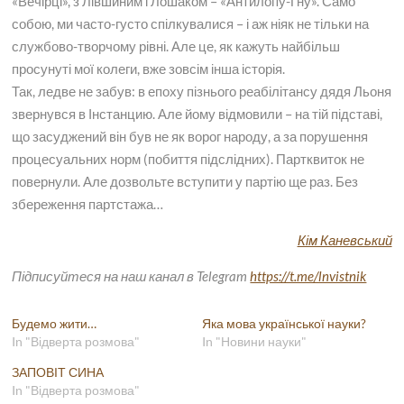
«Вечірці», з Лівшиним і Лошаком – «Антилопу-Гну». Само
собою, ми часто-густо спілкувалися – і аж ніяк не тільки на
службово-творчому рівні. Але це, як кажуть найбільш
просунуті мої колеги, вже зовсім інша історія.
Так, ледве не забув: в епоху пізнього реабілітансу дядя Льоня
звернувся в Інстанцию. Але йому відмовили – на тій підставі,
що засуджений він був не як ворог народу, а за порушення
процесуальних норм (побиття підслідних). Партквиток не
повернули. Але дозвольте вступити у партію ще раз. Без
збереження партстажа…
Кім Каневський
Підписуйтеся на наш канал в Telegram
https://t.me/lnvistnik
Будемо жити…
Яка мова української науки?
In "Відверта розмова"
In "Новини науки"
ЗАПОВІТ СИНА
In "Відверта розмова"