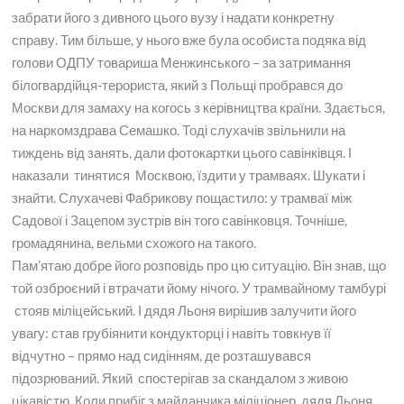
забрати його з дивного цього вузу і надати конкретну
справу. Тим більше, у нього вже була особиста подяка від
голови ОДПУ товариша Менжинського – за затримання
білогвардійця-терориста, який з Польщі пробрався до
Москви для замаху на когось з керівництва країни. Здається,
на наркомздрава Семашко. Тоді слухачів звільнили на
тиждень від занять, дали фотокартки цього савінківця. І
наказали тинятися Москвою, їздити у трамваях. Шукати і
знайти. Слухачеві Фабрикову пощастило: у трамваї між
Садової і Зацепом зустрів він того савінковця. Точніше,
громадянина, вельми схожого на такого.
Пам’ятаю добре його розповідь про цю ситуацію. Він знав, що
той озброєний і втрачати йому нічого. У трамвайному тамбурі
стояв міліцейський. І дядя Льоня вирішив залучити його
увагу: став грубіянити кондукторці і навіть товкнув її
відчутно – прямо над сидінням, де розташувався
підозрюваний. Який спостерігав за скандалом з живою
цікавістю. Коли прибіг з майданчика міліціонер, дядя Льоня