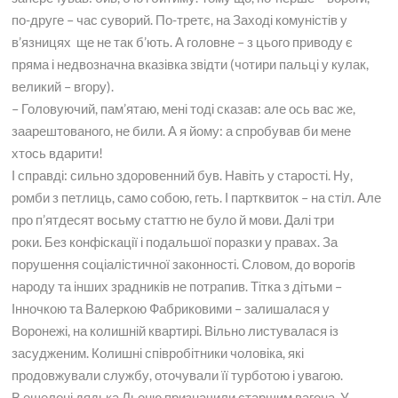
по-друге – час суворий. По-третє, на Заході комуністів у
в’язницях ще не так б’ють. А головне – з цього приводу є
пряма і недвозначна вказівка звідти (чотири пальці у кулак,
великий – вгору).
– Головуючий, пам’ятаю, мені тоді сказав: але ось вас же,
заарештованого, не били. А я йому: а спробував би мене
хтось вдарити!
І справді: сильно здоровенний був. Навіть у старості. Ну,
ромби з петлиць, само собою, геть. І партквиток – на стіл. Але
про п’ятдесят восьму статтю не було й мови. Далі три
роки. Без конфіскації і подальшої поразки у правах. За
порушення соціалістичної законності. Словом, до ворогів
народу та інших зрадників не потрапив. Тітка з дітьми –
Інночкою та Валеркою Фабриковими – залишалася у
Воронежі, на колишній квартирі. Вільно листувалася із
засудженим. Колишні співробітники чоловіка, які
продовжували службу, оточували її турботою і увагою.
В ешелоні дядька Льоню призначили старшим вагона. У