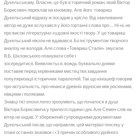
Дукельському. Власне, це був історичний роман, який Віктор
Борисович переклав на кіномову. Але його товариш
Дукельський відразу ж посадив у крісло. Від хвилювання
автор не дуже вслухався у його гортанні слова про … Ні-ні, не
про високі літературно-художні якості твору. У це товариш
Дукельський ніколи не вдавався. Бо інструментом творчого
аналізу не володів. Але слова «Товариш Сталін» змусили
В.Б. Шкловського опанувати себе і
зосередитися. Виявляється, вождь буквально днями
поставив перед керівниками мистецтва завдання
популяризації історичних паралелей. Так що кіношеф говорив
про актуальність, про нюанси древніх відносин між росіянами,
німцями і поляками.
Знавці тієї епохи легко зрозуміють, що почалося в душі
Віктора Борисовича у прилеглі години і дні. Але Семен слів на
вітер не кидав. У збереженій супровідними документами
Дукельський писав, що направляє цей матеріал генсеку у
плані останніх вказівок і «З причин особливого ідейного