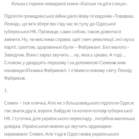
Кілька сторінок невиданої книги «Батьки та діти сонця».
Підпілля громадянської війни дало йому псевдонім «Товариш
Леонід», це ім’я зберіг він і під час вступу до Одеської
губернської НК. Прізвище, само собою, також довелося
змінити. Ну, чи мислима справа: щит і меч революції, очі і вуха
партії, і раптом, здоровенькі були – Фабрикант. Без малого –
Заводчик. Воно і зараз звучить … ну, якось цікаво. А тоді …
Словом, у двадцять першому і за допомогою Семен
а
зник
назавжди Юхимка Фабрикант. І з’явився новому світу Леонід
Фабриков.
1.
Семен – теж кличка. Але не з більшовицького підпілля Одеси:
так звали друзі, вороги, байдужі та колеги голов
у
губернської
НК. І туточки, для українського перекладу , потрібна маленька
довідка. Українською мовою це звучить ординарно-
нормовано: Семен. Але тоді в Одесі мова українського