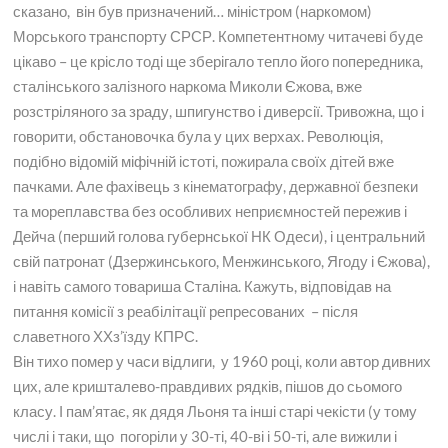
сказано, він був призначений… міністром (наркомом)
Морського транспорту СРСР. Компетентному читачеві буде
цікаво – це крісло тоді ще зберігало тепло його попередника,
сталінського залізного наркома Миколи Єжова, вже
розстріляного за зраду, шпигунство і диверсії. Тривожна, що і
говорити, обстановочка була у цих верхах. Революція,
подібно відомій міфічній істоті, пожирала своїх дітей вже
пачками. Але фахівець з кінематографу, державної безпеки
та мореплавства без особливих неприємностей пережив і
Дейча (перший голова губернської НК Одеси), і центральний
свій патронат (Дзержинського, Менжинського, Ягоду і Єжова),
і навіть самого товариша Сталіна. Кажуть, відповідав на
питання комісії з реабілітації репресованих – після
славетного ХХз’їзду КПРС.
Він тихо помер у часи відлиги, у 1960 році, коли автор дивних
цих, але кришталево-правдивих рядків, пішов до сьомого
класу. І пам’ятає, як дядя Льоня та інші старі чекісти (у тому
числі і таки, що погоріли у 30-ті, 40-ві і 50-ті, але вижили і