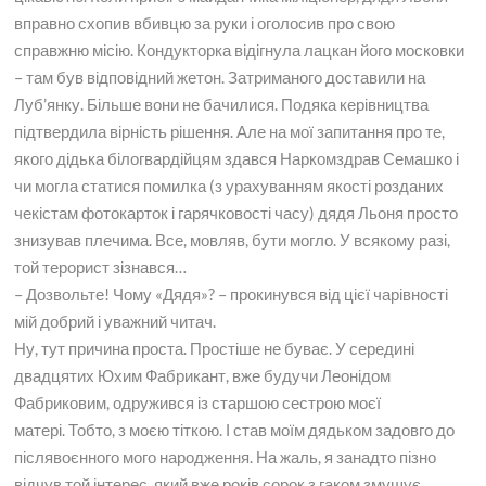
вправно схопив вбивцю за руки і оголосив про свою
справжню місію. Кондукторка відігнула лацкан його московки
– там був відповідний жетон. Затриманого доставили на
Луб’янку. Більше вони не бачилися. Подяка керівництва
підтвердила вірність рішення. Але на мої запитання про те,
якого дідька білогвардійцям здався Наркомздрав Семашко і
чи могла статися помилка (з урахуванням якості розданих
чекістам фотокарток і гарячковості часу) дядя Льоня просто
знизував плечима. Все, мовляв, бути могло. У всякому разі,
той терорист зізнався…
– Дозвольте! Чому «Дядя»? – прокинувся від цієї чарівності
мій добрий і уважний читач.
Ну, тут причина проста. Простіше не буває. У середині
двадцятих Юхим Фабрикант, вже будучи Леонідом
Фабриковим, одружився із старшою сестрою моєї
матері. Тобто, з моєю тіткою. І став моїм дядьком задовго до
післявоєнного мого народження. На жаль, я занадто пізно
відчув той інтерес, який вже років сорок з гаком змушує