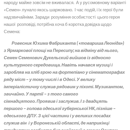
народу майже зовсім не вживалася. А у русомовному варіанті
«Семен» лунало якось шаржовано. І час подій, і їх герої були
надзвичайніми. Заради розуміння особистості цього героя
нашої розповіді, потрібна хоча б коротка довідка щодо
Семена:
Ровесник Юхима Фабриканта ( «товариша Леоніда»)
з Ярмаркової площі на Пересипу; на відміну від нього,
Семен Семенович Дукельский вийшов із відносно
культурного середовища. Навіть начався музиці і
заробляв на хліб грою на фортепіано у сінематографах
ряду міст – у тому числі і в Одесі. У велику
імперіалістичну служив рядовим у піхоті. Музикантом,
звичайно. У партії – з того самого
сімнадцятого. Проявив і заслужив. І з двадцять
першого – голова одеської губернської НК, пізніше –
одеського ДПУ. З цієї частини і у великих посадах
служив він і у Воронезькій області, де наприкінці