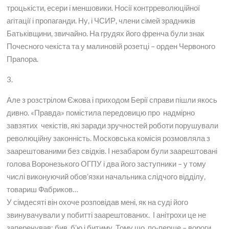
троцькісти, есери і меншовики. Носії контрреволюційної
агітації і пропаганди. Ну, і ЧСИР, члени сімей зрадників
Батьківщини, звичайно. На грудях його френча були знак
Почесного чекіста та у малиновій розетці – орден Червоного
Прапора.
3.
Але з розстрілом Єжова і приходом Берії справи пішли якось
дивно. «Правда» помістила передовицю про надмірно
завзятих чекістів, які заради зручностей роботи порушували
революційну законність. Московська комісія розмовляла з
заарештованими без свідків. І незабаром були заарештовані
голова Воронезького ОГПУ і два його заступники – у тому
числі виконуючий обов’язки начальника слідчого відділу,
товариш Фабриков…
У сімдесяті він охоче розповідав мені, як на суді його
звинувачували у побитті заарештованих. І анітрохи це не
заперечував: бив, б’ю і битиму. Тому що, по-перше – вороги,