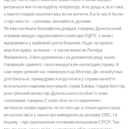
витрачати життя на подібну літературу. Але дещо я, все-таки,
з пам’яті людей похилого віку встиг витягти. А в їх числі були і
старі чекісти – з різними, звичайно ж, долями.
Як вже натякала біографічна довідка, товариш Дукельський
отримав мандат надзвичайного комісара ОДПУ, з яким і
відправився у крайовий центр Воронеж. Куди, за однією
версією відвіз, за ​​іншою – з часом виписав Леоніда
Фабриканта. З його допомогою і за допомогою ряду інших
товаришів і дивного свого мандата він налагодив справу. А
сам через деякий час повернувся до Москви. Де, незабутньо
для багатьох, примудрився втрутитися у справи начебто
всесильного наркома внутрішніх справ Єжова. І підвів його під
розстрільний монастир. Дукельського особисто знав-
схвалював товариш Сталін. Але чи то поранення і
автокатастрофа підвели, чи то чого ще, а тільки одного разу
він розписався у наказі про виведення до резерву ОВС. І в
іншому – про призначення головним кіношником СРСР. Так-