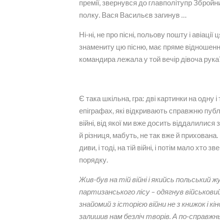
премії, звернувся до главполітупр Збройн
полку. Вася Васильєв загинув …
Ні-ні, не про пісні, польову пошту і авіаці
знамениту цю пісню, має пряме відношення д
командира лежала у той вечір дівоча рука
Є така шкільна, гра: дві картинки на одну і
епіграфах, які відкривають справжню публік
війні, від якої ми вже досить віддалилися 
й різниця, мабуть, не так вже й прихована. «
диви, і тоді, на тій війні, і потім мало хто з
порядку.
Жив-був на тій війні і якийсь польський жу
партизанського лісу – одягнув військовий
знайомий з історією війни не з книжок і 
залишив нам безліч творів. А по-справжн