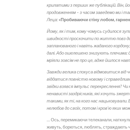
крилатими з перших же публікацій. Він, й
продовженням – з часом заведемо ми і т
Леца:
«Пробиваючи стіну лобом, гарнен
Йому, як і тим, кому чомусь судилося зу
швидкості проскочити по життю повз ди
запланованого і навіть жаданого кордону,
далі. Або ошелешено знизують плечима: д
мріяли зовсім не про це, адже йшлося нав
Завжди велика спокуса відмовитися від ч
віддатися повністю новому і справедлив
звідки взявся імпульс перекреслення? Чи 
ненависті заздрісників, які хочуть зжер
такими, як ті, на кого нас нацьковували.
нелюбов до своїх, потом і кров’ю яких м
… Ось, перемикаючи телеканали, наткнули
живуть, борються, люблять, страждають чо