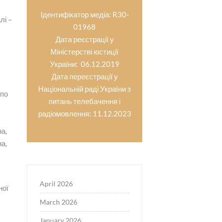
Ідентифікатор медіа: R30-
лі –
01968
Дата реєстрації у
Міністерстві юстиції
л
України: 06.12.2019
Дата переєстрації у
Національній раді України з
 по
питань телебачення і
радіомовлення: 11.12.2023
на,
на,
April 2026
ної
March 2026
January 2026