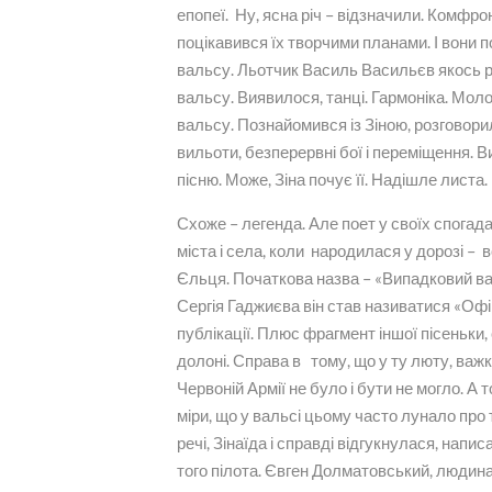
епопеї. Ну, ясна річ – відзначили. Комфр
поцікавився їх творчими планами. І вони п
вальсу. Льотчик Василь Васильєв якось ро
вальсу. Виявилося, танці. Гармоніка. Моло
вальсу. Познайомився із Зіною, розговори
вильоти, безперервні бої і переміщення. В
пісню. Може, Зіна почує її. Надішле листа.
Схоже – легенда. Але поет у своїх спогад
міста і села, коли народилася у дорозі – 
Єльця. Початкова назва – «Випадковий вал
Сергія Гаджиєва він став називатися «Офі
публікації. Плюс фрагмент іншої пісеньки, 
долоні. Справа в тому, що у ту люту, важк
Червоній Армії не було і бути не могло. А 
міри, що у вальсі цьому часто лунало про 
речі, Зінаїда і справді відгукнулася, нап
того пілота. Євген Долматовський, людина