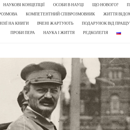
НАУКОВІ КОНЦЕПЦІЇ
ОСОБИ В НАУЦІ
ЩО НОВОГО?
П
РОЗМОВА
КОМПЕТЕНТНИЙ СПІВРОЗМОВНИК
ЖИТТЯ ВІДО
НЗІЇ НА КНИГИ
ВЧЕНІ ЖАРТУЮТЬ
ПОДАРУНОК ВIД ПРАЩУ
ПРОБИ ПЕРА
НАУКА І ЖИТТЯ
РЕДКОЛЕГІЯ