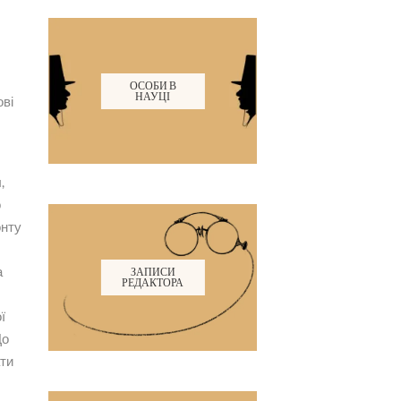
ОСОБИ В
НАУЦІ
ові
,
о
онту
а
ЗАПИСИ
РЕДАКТОРА
ї
До
ати