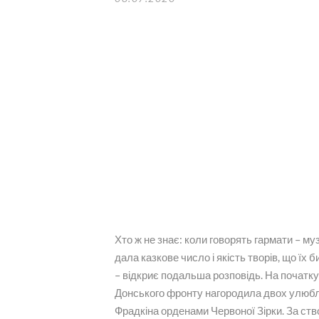
Хто ж не знає: коли говорять гармати – му
дала казкове число і якість творів, що їх 
– відкриє подальша розповідь. На початку
Донського фронту нагородила двох улюбл
Фрадкіна орденами Червоної Зірки. За ств