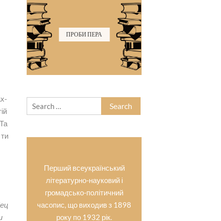
ПРОБИ ПЕРА
ах-
Search
тій
for:
 Та
 ти
Перший всеукраїнський
літературно-науковий і
громадсько-політичний
Лец
часопис, що виходив з 1898
и
року по 1932 рік.