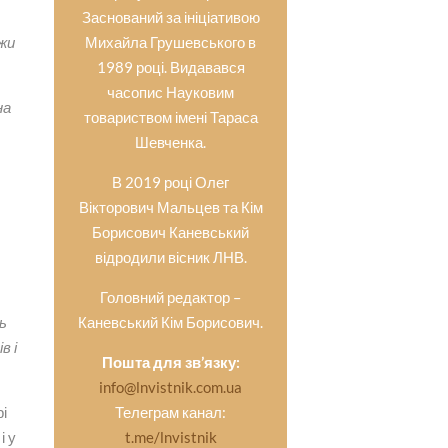
Заснований за ініціативою
Єжи
Михайла Грушевського в
1989 році. Видавався
часопис Науковим
на
товариством імені Тараса
Шевченка.
В 2019 році Олег
Вікторович Мальцев та Кім
Борисович Каневський
відродили вісник ЛНВ.
т
Головний редактор –
ь
Каневський Кім Борисович.
в і
Пошта для зв’язку:
info@lnvistnik.com.ua
рі
Телеграм канал:
і у
t.me/lnvistnik