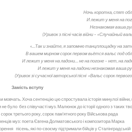
Ночь коротка, спят об
И лежит у меня на по
Незнакомая ваша р
(
Уривок з пісні часів війни
– «Случайный валь
«…Так и знайте, я запомню танцплощадку на зат
В вашем мирном сорок первом вьётся вальс под об
И лежит у меня на ладони… не на погоне – нет, на лад
И лежит у меня на ладони незнакомая ваша ру
(
Уривок зі сучасної авторської пісні
«Вальс сорок первог
Замість вступу
зи мовчать. Хоча сентенцію цю спростувала історія минулої війни,
би не було без співучасті муз. Малюнок до історії одного з таких тв
 сорок третього року, сорок пам’ятного року Військова рада
енців муз: поета Євгена Долматовського і композитора Марка
орення пісень, які по-своєму підтримали бійців у Сталінградській