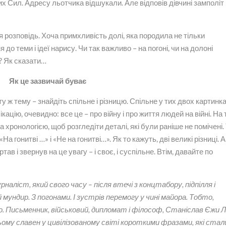
их Сил. Адресу льотчика відшукали. Але відповів дівчині замполіт
ї ця розповідь. Хоча примхливість долі, яка породила не тільки
о теми і ідеї нарису. Чи так важливо – на погоні, чи на долоні
? Як сказати…
Як це зазвичай буває
 ту ж тему – знайдіть спільне і різницю. Спільне у тих двох картинк
ацію, очевидно: все це – про війну і про життя людей на війні. На 
за хронологією, щоб розгледіти деталі, які були раніше не помічені.
На гонитві …» і «Не на гонитві…». Як то кажуть, дві великі різниці. А
вертав і звернув на це увагу – і своє, і суспільне. Втім, давайте по
рналіст, який свого часу – після втечі з концтабору, підпілля і
 мундир. З погонами. І зустрів перемогу у чині майора. Тобто,
кіно. Письменник, військовий, дипломат і філософ, Станіслав Єжи 
ьому славен у цивілізованому світі короткими фразами, які стал