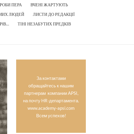
РОБИ ПЕРА
ВЧЕНІ ЖАРТУЮТЬ
МИХ ЛЮДЕЙ
ЛИСТИ ДО РЕДАКЦІЇ
РIВ…
ТІНІ НЕЗАБУТИХ ПРЕДКІВ
За контактами
обращайтесь к нашим
партнерам компании APSI,
на почту HR-департамента.
www.academy-apsi.com
Всем успехов!