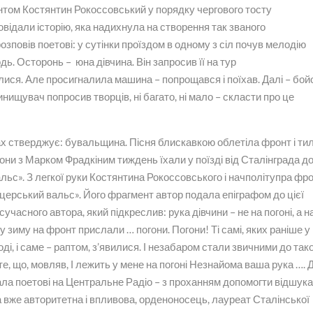
онтом Костянтин Рокоссовський у порядку чергового тосту
овідали історію, яка надихнула на створення так званого
зповів поетові: у сутінки проїздом в одному з сіл почув мелодію
дь. Осторонь – юна дівчина. Він запросив її на тур
лися. Але просигналила машина – попрощався і поїхав. Далі – бой
инищувач попросив творців, ні багато, ні мало – скласти про це
ах стверджує: бувальщина. Пісня блискавкою облетіла фронт і тил
вони з Марком Фрадкіним тиждень їхали у поїзді від Сталінграда д
ьс». З легкої руки Костянтина Рокоссовського і начполітупра фр
церський вальс». Його фрагмент автор подала епіграфом до цієї
сучасного автора, який підкреслив: рука дівчини – не на погоні, а н
у зиму на фронт прислали … погони. Погони! Ті самі, яких раніше у
тоді, і саме – раптом, з’явилися. І незабаром стали звичними до тако
те, що, мовляв, І лежить у мене на погоні Незнайома ваша рука …. 
исала поетові на Центральне Радіо – з проханням допомогти відшук
 вже авторитетна і впливова, орденоносець, лауреат Сталінської