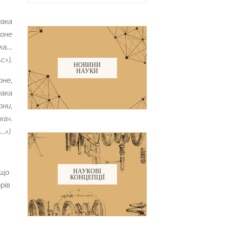
лака
гоне
ука…
с»).
НОВИНИ
НАУКИ
оне,
лака
они,
ка».
о…»)
 що
НАУКОВІ
КОНЦЕПЦІЇ
орів