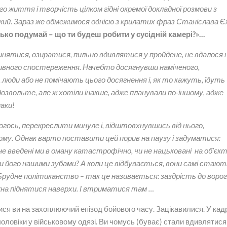
ого життя і творчість цілком гідні окремої докладної розмови з
акий. Зараз же обмежимося однією з крилатих фраз Станіслава 
ько подумай – що ти будеш робити у сусідній камері?»…
пинятися, озиратися, пильно вдивлятися у пройдене, не вдалося 
вного спостереження. Начебто досягнувши наміченого,
 люди або не помічають цього досягнення і, як то кажуть, їдуть
озвольте, але ж хотіли інакше, адже планували по-іншому, адже
паки!
огось, перекреслити минуле і, відштовхнувшись від нього,
ому. Однак варто поставити цей порив на паузу і задуматися:
не введені ми в оману катастрофічно, чи не нацьковані на об’єк
ти його нашими зубами? А коли це відбувається, вони самі стают
 Брудне політиканство – так це називається: заздрість до ворогі
ожна піднятися наверхи. І втриматися там …
ся ви на захоплюючий епізод бойового часу. Зацікавилися. У кад
ловіки у військовому одязі. Ви чомусь (буває) стали вдивлятися 