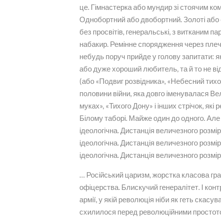
це. Гімнастерка або мундир зі стоячим ком
Однобортний або двобортний. Золоті або ср
без просвітів, генеральські, з витканим п
набакир. Ремінне спорядження через плече
небудь поруч прийде у голову запитати: як
або дуже хороший любитель, та й то не від
(або «Подвиг розвідника», «Небесний тихох
половини війни, яка довго іменувалася Ве
муках», «Тихого Дону» і інших стрічок, як
Білому таборі. Майже один до одного. Але ж
ідеологічна. Дистанція величезного розміру
ідеологічна. Дистанція величезного розміру
ідеологічна. Дистанція величезного розмір
… Російський царизм, жорстка класова гра
офіцерства. Блискучий генералітет. І кон
армії, у якій революція ніби як геть скас
схилилося перед революційними простотою