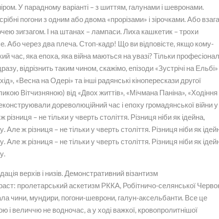
іром. У парадному варіанті – з шиттям, галунами і шевронами.
ібні погони з одним або двома «прорізами» і зірочками. Або взага
арчею зигзагом. І на штанах – лампаси. Лиха кашкетик – трохи
. Або через два плеча. Стоп-кадр! Що ви відповісте, якщо кому-
ий час, яка епоха, яка війна маються на увазі? Тільки професіона
разу, відрізнить таким чином, скажімо, епізоди «Зустрічі на Ельбі»
ід», «Весна на Одері» та інші радянські кіноперескази другої
ликою Вітчизняною) від «Двох життів», «Мічмана Паніна», «Ходіння
і реконструювали дореволюційний час і епоху громадянської війни у
 різниця – не тільки у чверть століття. Різниця ніби як ідейна,
. Але ж різниця – не тільки у чверть століття. Різниця ніби як ідей
. Але ж різниця – не тільки у чверть століття. Різниця ніби як ідей
у.
дація верхів і низів. Демонстративний візантизм
траст: пролетарський аскетизм РККА, Робітничо-селянської Черво
увала чини, мундири, погони-шеврони, галун-аксельбанти. Все це
 і величчю не водночас, а у ході важкої, кровопролитнішої