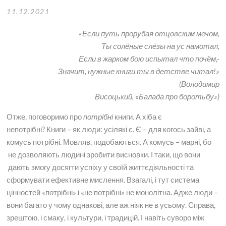
11.12.2021
«Если путь прорубая отцовским мечом,
Ты солёные слёзы на ус намотал,
Если в жарком бою испытал что почём,-
Значит, нужные книги ты в детстве читал!»
(Володимир
Висоцький, «Балада про боротьбу»)
Отже, поговоримо про
потрібні
книги. А хіба є
непотрібні? Книги – як люди: усілякі є. Є – для когось зайві, а
комусь потрібні. Мовляв, подобаються. А комусь – марні, бо
не дозволяють людині зробити висновки. І таки, що вони
дають змогу досягти успіху у своїй життєдіяльності та
сформувати ефективне мислення. Взагалі, і тут система
цінностей «потрібні» і «не потрібні» не монолітна. Адже люди –
вони багато у чому однакові, але аж ніяк не в усьому. Справа,
зрештою, і смаку, і культури, і традицій. І навіть суворо між