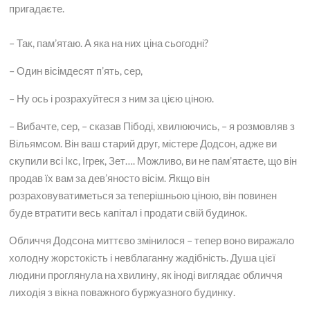
пригадаєте.
– Так, пам’ятаю. А яка на них ціна сьогодні?
– Один вісімдесят п’ять, сер,
– Ну ось і розрахуйтеся з ним за цією ціною.
– Вибачте, сер, – сказав Пібоді, хвилюючись, – я розмовляв з
Вільямсом. Він ваш старий друг, містере Додсон, адже ви
скупили всі Ікс, Ігрек, Зет…. Можливо, ви не пам’ятаєте, що він
продав їх вам за дев’яносто вісім. Якщо він
розраховуватиметься за теперішньою ціною, він повинен
буде втратити весь капітал і продати свій будинок.
Обличчя Додсона миттєво змінилося – тепер воно виражало
холодну жорстокість і невблаганну жадібність. Душа цієї
людини проглянула на хвилину, як іноді виглядає обличчя
лиходія з вікна поважного буржуазного будинку.