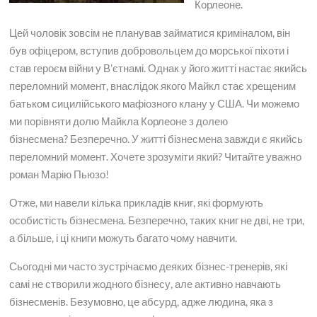
Корлеоне.
Цей чоловік зовсім не планував займатися криміналом, він
був офіцером, вступив добровольцем до морської піхоти і
став героєм війни у ​​В’єтнамі. Однак у його житті настає якийсь
переломний момент, внаслідок якого Майкл стає хрещеним
батьком сицилійського мафіозного клану у США. Чи можемо
ми порівняти долю Майкла Корлеоне з долею
бізнесмена? Безперечно. У житті бізнесмена завжди є якийсь
переломний момент. Хочете зрозуміти який? Читайте уважно
роман Марію Пьюзо!
Отже, ми навели кілька прикладів книг, які формують
особистість бізнесмена. Безперечно, таких книг не дві, не три,
а більше, і ці книги можуть багато чому навчити.
Сьогодні ми часто зустрічаємо деяких бізнес-тренерів, які
самі не створили жодного бізнесу, але активно навчають
бізнесменів. Безумовно, це абсурд, адже людина, яка з