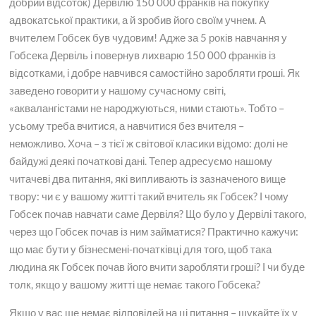
добрий відсоток) Дервілю 150 000 франків на покупку
адвокатської практики, а й зробив його своїм учнем. А
вчителем Гобсек був чудовим! Адже за 5 років навчання у
Гобсека Дервіль і повернув лихварю 150 000 франків із
відсотками, і добре навчився самостійно заробляти гроші. Як
заведено говорити у нашому сучасному світі,
«аквалангістами не народжуються, ними стають». Тобто –
усьому треба вчитися, а навчитися без вчителя –
неможливо. Хоча – з тієї ж світової класики відомо: долі не
байдужі деякі початкові дані. Тепер адресуємо нашому
читачеві два питання, які випливають із зазначеного вище
твору: чи є у вашому житті такий вчитель як Гобсек? І чому
Гобсек почав навчати саме Дервіля? Що було у Дервілі такого,
через що Гобсек почав із ним займатися? Практично кажучи:
що має бути у бізнесмені-початківці для того, щоб така
людина як Гобсек почав його вчити заробляти гроші? І чи буде
толк, якщо у вашому житті ще немає такого Гобсека?
Якщо у вас ще немає відповідей на ці питання – шукайте їх у