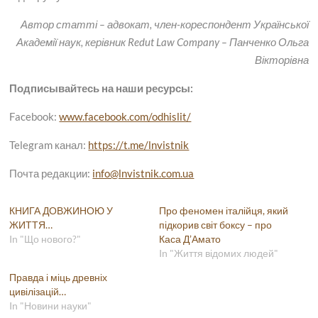
Автор статті – адвокат, член-кореспондент Української
Академії наук, керівник Redut Law Company – Панченко Ольга
Вікторівна
Подписывайтесь на наши ресурсы:
Facebook:
www.facebook.com/odhislit/
Telegram канал:
https://t.me/lnvistnik
Почта редакции:
info@lnvistnik.com.ua
КНИГА ДОВЖИНОЮ У
Про феномен італійця, який
ЖИТТЯ…
підкорив світ боксу – про
In "Що нового?"
Каса Д’Амато
In "Життя відомих людей"
Правда і міць древніх
цивілізацій…
In "Новини науки"