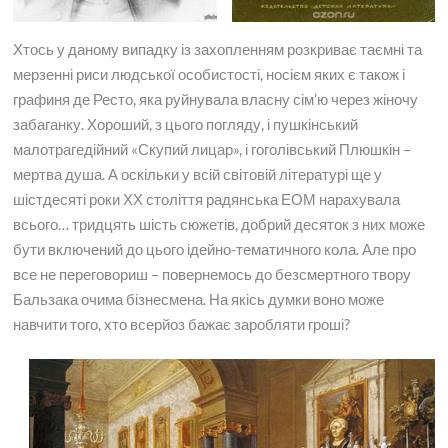
Хтось у даному випадку із захопленням розкриває таємні та
мерзенні риси людської особистості, носієм яких є також і
графиня де Ресто, яка руйнувала власну сім’ю через жіночу
забаганку. Хороший, з цього погляду, і пушкінський
малотрагедійний «Скупий лицар», і гоголівський Плюшкін –
мертва душа. А оскільки у всій світовій літературі ще у
шістдесяті роки ХХ століття радянська ЕОМ нарахувала
всього… тридцять шість сюжетів, добрий десяток з них може
бути включений до цього ідейно-тематичного кола. Але про
все не переговориш – повернемось до безсмертного твору
Бальзака очима бізнесмена. На якісь думки воно може
навчити того, хто всерйоз бажає заробляти гроші?