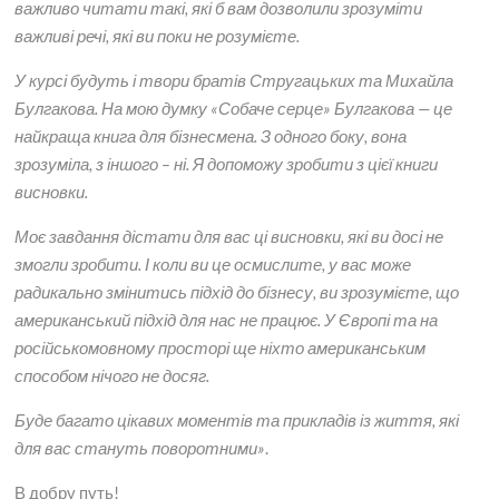
важливо читати такі, які б вам дозволили зрозуміти
важливі речі, які ви поки не розумієте.
У курсі будуть і твори братів Стругацьких та Михайла
Булгакова. На мою думку «Собаче серце» Булгакова — це
найкраща книга для бізнесмена. З одного боку, вона
зрозуміла, з іншого – ні. Я допоможу зробити з цієї книги
висновки.
Моє завдання дістати для вас ці висновки, які ви досі не
змогли зробити. І коли ви це осмислите, у вас може
радикально змінитись підхід до бізнесу, ви зрозумієте, що
американський підхід для нас не працює. У Європі та на
російськомовному просторі ще ніхто американським
способом нічого не досяг.
Буде багато цікавих моментів та прикладів із життя, які
для вас стануть поворотними»
.
В добру путь!