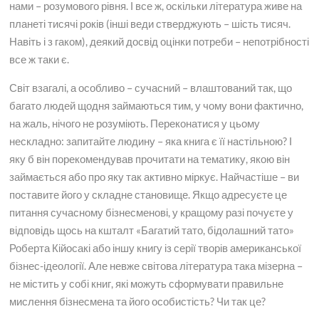
нами – розумового рівня. І все ж, оскільки література живе на
планеті тисячі років (інші веди стверджують – шість тисяч.
Навіть і з гаком), деякий досвід оцінки потреби – непотрібності
все ж таки є.
Світ взагалі, а особливо – сучасний – влаштований так, що
багато людей щодня займаються тим, у чому вони фактично,
на жаль, нічого не розуміють. Переконатися у цьому
нескладно: запитайте людину – яка книга є її настільною? І
яку б він порекомендував прочитати на тематику, якою він
займається або про яку так активно міркує. Найчастіше – ви
поставите його у складне становище. Якщо адресуєте це
питання сучасному бізнесменові, у кращому разі почуєте у
відповідь щось на кшталт «Багатий тато, бідолашний тато»
Роберта Кійосакі або іншу книгу із серії творів американської
бізнес-ідеології. Але невже світова література така мізерна –
не містить у собі книг, які можуть сформувати правильне
мислення бізнесмена та його особистість? Чи так це?