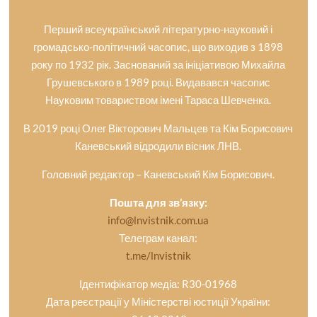
Перший всеукраїнський літературно-науковий і
громадсько-політичний часопис, що виходив з 1898
року по 1932 рік. Заснований за ініціативою Михайла
Грушевського в 1989 році. Видавався часопис
Науковим товариством імені Тараса Шевченка.
В 2019 році Олег Вікторович Мальцев та Кім Борисович
Каневський відродили вісник ЛНВ.
Головний редактор – Каневський Кім Борисович.
Пошта для зв’язку:
info@lnvistnik.com.ua
Телеграм канал:
t.me/lnvistnik
Ідентифікатор медіа: R30-01968
Дата реєстрації у Міністерстві юстиції України: