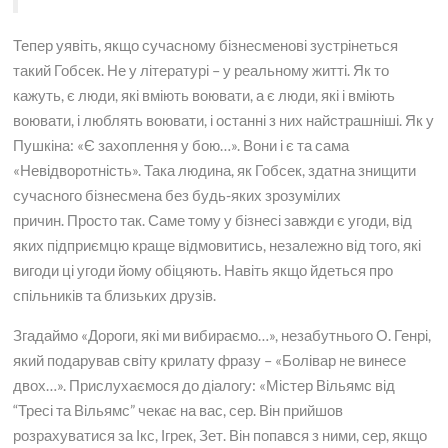
Тепер уявіть, якщо сучасному бізнесменові зустрінеться
такий Гобсек. Не у літературі – у реальному житті. Як то
кажуть, є люди, які вміють воювати, а є люди, які і вміють
воювати, і люблять воювати, і останні з них найстрашніші. Як у
Пушкіна: «Є захоплення у бою…». Вони і є та сама
«Невідворотність». Така людина, як Гобсек, здатна знищити
сучасного бізнесмена без будь-яких зрозумілих
причин. Просто так. Саме тому у бізнесі завжди є угоди, від
яких підприємцю краще відмовитись, незалежно від того, які
вигоди ці угоди йому обіцяють. Навіть якщо йдеться про
спільників та близьких друзів.
Згадаймо «Дороги, які ми вибираємо…», незабутнього О. Генрі,
який подарував світу крилату фразу – «Болівар не винесе
двох…». Прислухаємося до діалогу: «Містер Вільямс від
“Тресі та Вільямс” чекає на вас, сер. Він прийшов
розрахуватися за Ікс, Ігрек, Зет. Він попався з ними, сер, якщо