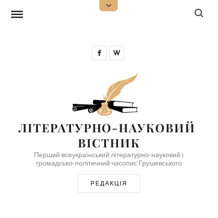
Skip
Search f
Open
Top
to
Sidebar
content
Facebook
Wikipedia
ЛІТЕРАТУРНО-НАУКОВИЙ 
ВІСТНИК
Перший всеукраїнський літературно-науковий і
громадсько-політичний часопис Грушевського
РЕДАКЦІЯ