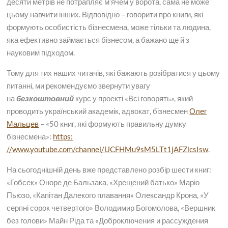
десяти метрів не потрапляє м’ячем у ворота, сама не може
цьому навчити інших. Відповідно – говорити про книги, які
формують особистість бізнесмена, може тільки та людина,
яка ефективно займається бізнесом, а бажано ще й з
науковим підходом.
Тому для тих наших читачів, які бажають розібратися у цьому
питанні, ми рекомендуємо звернути увагу
на
безкоштовний
курс у проекті «Всі говорять», який
проводить український академік, адвокат, бізнесмен
Олег
Мальцев
– «50 книг, які формують правильну думку
бізнесмена»:
https:
//www.youtube.com/channel/UCFHMu9sM5LTt1jAFZlcsIsw
.
На сьогоднішній день вже представлено розбір шести книг:
«Гобсек» Оноре де Бальзака, «Хрещений батько» Маріо
Пьюзо, «Капітан Далекого плавання» Олександр Крона, «У
серпні сорок четвертого» Володимир Богомолова, «Вершник
без голови» Майн Ріда та «Доброключения и рассуждения