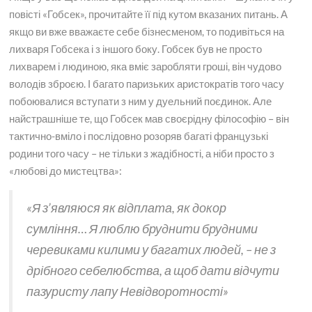
повісті «Гобсек», прочитайте її під кутом вказаних питань. А
якщо ви вже вважаєте себе бізнесменом, то подивіться на
лихваря Гобсека і з іншого боку. Гобсек був не просто
лихварем і людиною, яка вміє заробляти гроші, він чудово
володів зброєю. І багато паризьких аристократів того часу
побоювалися вступати з ним у дуельний поєдинок. Але
найстрашніше те, що Гобсек мав своєрідну філософію – він
тактично-вміло і послідовно розоряв багаті французькі
родини того часу – не тільки з жадібності, а ніби просто з
«любові до мистецтва»:
«Я з’являюся як відплата, як докор
сумління… Я люблю бруднити брудними
черевиками килими у багатих людей, – не з
дрібного себелюбства, а щоб дати відчути
пазуристу лапу Невідворотності»