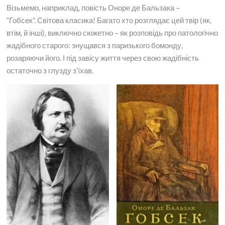
Візьмемо, наприклад, повість Оноре де Бальзака –
“Гобсек”. Світова класика! Багато хто розглядає цей твір (як,
втім, й інші), виключно сюжетно – як розповідь про патологічно
жадібного старого: знущався з паризького бомонду,
розаряючи його. І під завісу життя через свою жадібність
остаточно з глузду з’їхав.