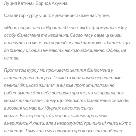
Луция Катина» Бориса Акуніна.
Сам автор курсу у його відео-анонсі каже наступне:
«Мене попросили підібрати 50 книг, які б сформували гідну
особу бізнесмена та керівника. Свого часу саме ці книги
вплинули і на мене. На перший погляд вам може здатися, що
до бізнесу ці книги не мають ніякого відношення. Однак, це
не так.
Протягом курсу ми проживемо життя бізнесмена у
літературних творах. І кожна з книг нам розкриватиме
певний бік цього життя, а ви вже протитипологічно
робитимете для себе висновки про те, чи на правильних
книгах ви виховані, тому що більшість бізнесменів сьогодні
виховані на марних і дурних американських
книгах. Безперечно, є й умовно скажемо «розумні»
американські книги, але з незрозумілої причини ці книги ніхто
не читає. Тому коли ми говоримо про книги, то особливо