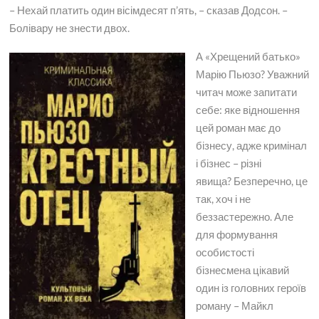
– Нехай платить один вісімдесят п’ять, – сказав Додсон. –
Болівару не знести двох.
А «Хрещений батько»
Марію Пьюзо? Уважний
читач може запитати
себе: яке відношення
цей роман має до
бізнесу, адже кримінал
і бізнес – різні
явища? Безперечно, це
так, хоч і не
беззастережно. Але
для формування
особистості
бізнесмена цікавий
один із головних героїв
роману – Майкл