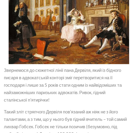
Звернемося до сюжетної лінії пана Дервіля, який із бідного
писаря в адвокатській конторі зміг перетворитися на її
господаря і лише за 5 років стати одним із найвідоміших та
найзаможніших паризьких адвокатів. Ривок, гідний
сталінської п’ятирічки!
Такий зліт стряпчого Дервіля пов’язаний аж ніяк не з його
талантами, а з тим, що у нього був гідний вчитель – той самий
лихвар Гобсек. Гобсек не тільки позичив (безумовно, під