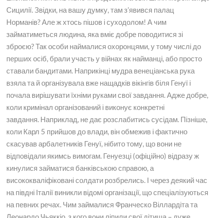
Сицилії. Звідки, на вашу думку, там з’явився палац
Норманів? Але ж хтось пішов і суходолом! А чим
займатиметься людина, яка вміє добре поводитися зі
зброєю? Так особи наймалися охоронцями, у тому числі до
перших осіб, брали участь у війнах як найманці, або просто
ставали бандитами. Наприкінці мудра венеціанська рука
взяла та й організувала вже нащадків вікінгів біля Генуї і
почала вирішувати їхніми руками свої завдання. Адже добре,
коли кримінал організований і виконує конкретні
завдання. Наприклад, не дає розслабитись сусідам. Пізніше,
коли Карл 5 прийшов до влади, він обмежив і фактично
скасував арбалетників Генуї, нібито тому, що вони не
відповідали якимсь вимогам. Генуезці (офіційно) відразу ж
кинулися займатися банківською справою, а
висококваліфіковані солдати розбрелись. І через деякий час
на півдні Італії виникли відомі організації, що спеціалізуються
на певних речах. Чим займалися Франческо Віллардіта та
Леонардо Чьяккіо, з кого вони ліпили свої дітища – дуже