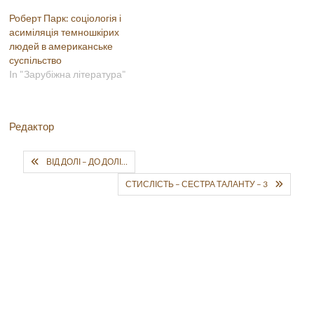
Роберт Парк: соціологія і
асиміляція темношкірих
людей в американське
суспільство
In "Зарубіжна література"
Редактор
ВІД ДОЛІ – ДО ДОЛІ…
СТИСЛІСТЬ – СЕСТРА ТАЛАНТУ – 3