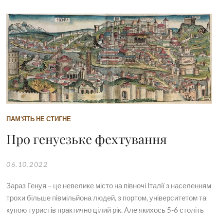
ПАМ'ЯТЬ НЕ СТИГНЕ
Про генуезьке фехтування
06.10.2022
Зараз Генуя – це невелике місто на півночі Італії з населенням
трохи більше півмільйона людей, з портом, університетом та
купою туристів практично цілий рік. Але якихось 5-6 століть