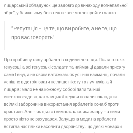
лицарський обладунок ще задовго до винаходу вогнепальної
зброї, у ближньому бою теж не все могло пройти гладко.
“Репутація – це те, що ви робите, а не те, що
про вас говорять”
Про пробивну силу арбалетів ходили легенди. Після того як
генуезці, а всі генуезькі солдати та найманці давали присягу
саме Генуї, а не своїм ватажкам, як усі інші найманці, почали
успішно відстрілювати не лише піхоту та лучників, а й
лицарів; мало не на кожному соборі папи та інші
високопосадовці католицької церкви почали накладати
всілякі заборони на використання арбалетів хоча б проти
християн. Але – як цього і вимагає класика жанру – з ними
просто ніхто не рахувався. Запущена мода на арбалети
встигла настільки насолити дворянству, що деякі монархи