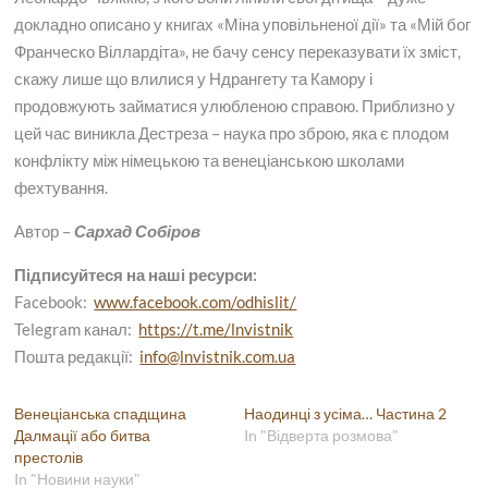
докладно описано у книгах «Міна уповільненої дії» та «Мій бог
Франческо Віллардіта», не бачу сенсу переказувати їх зміст,
скажу лише що влилися у Ндрангету та Камору і
продовжують займатися улюбленою справою. Приблизно у
цей час виникла Д
естреза – наука про зброю, яка є плодом
конфлікту між німецькою та венеціанською школами
фехтування.
Автор –
Сархад Собіров
Підписуйтеся на наші ресурси:
Facebook:
www.facebook.com/odhislit/
Telegram канал:
https://t.me/lnvistnik
Пошта редакції:
info@lnvistnik.com.ua
Венеціанська спадщина
Наодинці з усіма… Частина 2
Далмації або битва
In "Відверта розмова"
престолів
In "Новини науки"