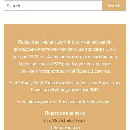
Search
for:
Перший всеукраїнський літературно-науковий і
громадсько-політичний часопис, що виходив з 1898
року по 1932 рік. Заснований за ініціативою Михайла
Грушевського в 1989 році. Видавався часопис
Науковим товариством імені Тараса Шевченка.
В 2019 році Олег Вікторович Мальцев та Кім Борисович
Каневський відродили вісник ЛНВ.
Головний редактор – Каневський Кім Борисович.
Пошта для зв’язку:
info@lnvistnik.com.ua
Телеграм канал: