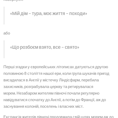
«Мій дім – тура, моє життя – походи»
або
«Що розбоєм взято, все – свято»
Перші згадки у європейських літописах датуються другою
половиною 8 століття нашої ери, коли група шукачів пригод
висадилася в Англії у містечку Ліндісфарм, перебила
захисників, розграбувала церкву та ретирувалася
морем. Незабаром жителям півночі почали регулярно
навідуватися спочатку до Англії, а потім до Франції, аж до
заснування колоній, поселень і власних міст.
Експансія жителів півночі продовжила свій шлях морем аж до