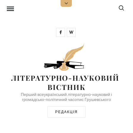
Skip
Search f
Open
Top
to
Sidebar
content
Facebook
Wikipedia
ЛІТЕРАТУРНО-НАУКОВИЙ 
ВІСТНИК
Перший всеукраїнський літературно-науковий і
громадсько-політичний часопис Грушевського
РЕДАКЦІЯ