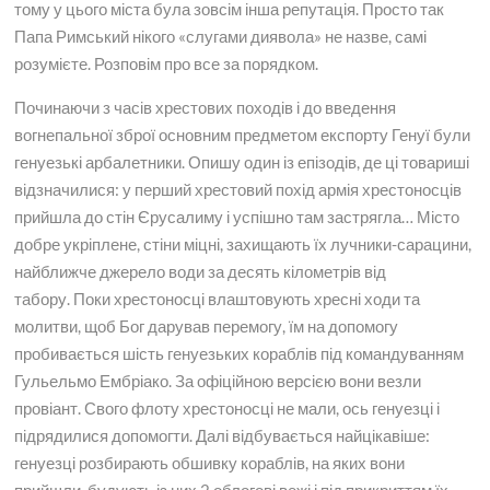
тому у цього міста була зовсім інша репутація. Просто так
Папа Римський нікого «слугами диявола» не назве, самі
розумієте. Розповім про все за порядком.
Починаючи з часів хрестових походів і до введення
вогнепальної зброї основним предметом експорту Генуї були
генуезькі арбалетники. Опишу один із епізодів, де ці товариші
відзначилися: у перший хрестовий похід армія хрестоносців
прийшла до стін Єрусалиму і успішно там застрягла… Місто
добре укріплене, стіни міцні, захищають їх лучники-сарацини,
найближче джерело води за десять кілометрів від
табору. Поки хрестоносці влаштовують хресні ходи та
молитви, щоб Бог дарував перемогу, їм на допомогу
пробивається шість генуезьких кораблів під командуванням
Гульельмо Ембріако. За офіційною версією вони везли
провіант. Свого флоту хрестоносці не мали, ось генуезці і
підрядилися допомогти. Далі відбувається найцікавіше:
генуезці розбирають обшивку кораблів, на яких вони