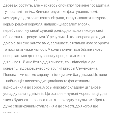
деревах ростуть, але ж їх хтось спочатку повинен посадити, а
тут взагалі північ… Вивчаю генуезьке фехтування, ножі,
методику підготовки: качка, вітрила, тягнути канати, штурвал,
кермо, ремонт корабля, наприкінці арбалет. Моряк,
перебуваючи у своїй судовій ролі, одночасно виконує свої
обов’язки та тренується. У результаті, коли справа доходить
до бою, він вже багато вміє, залишається тільки його озброїти
та поставити вже на пост. А коли закінчиться бій, він знову
повертається до тренування у процесі життя та
діяльності. Якщо йти від діяльності, то – відповідно до
концепції ядра рецензорної групи Григорія Семеновича
Попова – ми маємо справу з німецькими бандитами. Це вони
– найманці з високою дисципліною та фанатичним
відношенням до зброї. А ось морську складову ці панове
успадкували від вікінгів. Це останні – чудові мореплавці, для
яких «будинок – човно, а життя – походи;» з культом зброї та
дуже специфічним ставленням до смерті, до якого я ще
повернуся.