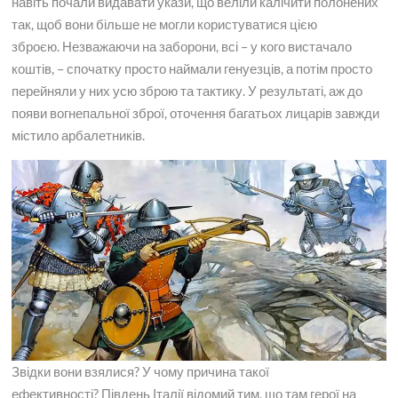
навіть почали видавати укази, що веліли калічити полонених
так, щоб вони більше не могли користуватися цією
зброєю. Незважаючи на заборони, всі – у кого вистачало
коштів, – спочатку просто наймали генуезців, а потім просто
перейняли у них усю зброю та тактику. У результаті, аж до
появи вогнепальної зброї, оточення багатьох лицарів завжди
містило арбалетників.
Звідки вони взялися? У чому причина такої
ефективності? Південь Італії відомий тим, що там герої на