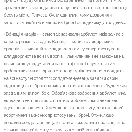
прийшли, будують із них 2 облогові вежі і під прикриттям їх
арбалетників, які подавляють лучників на стінах, хрестоносці
беруть місто. Генуезці були єдиними, кому дозволили
залишити пам’ятний напис на Гробі Господньому у той день…
«Вбивці лицарів» – саме так називали арбалетників за часів
їхнього розквіту. Тоді як Венеція – колиска лицарських
орденів – тривалий час задавала темп у сфері фехтування
для дворянства всієї Європи. Тільки лінивий не заїжджав на
«найсвятішу» підучитися парочці фінтів. Генуя зі своїми
арбалетниками створила стандарт універсального солдата
на всі наступні століття: солдат-генуезець завдяки своїй
підготовці та озброєнню міг упоратися практично з будь-яким
завданням на полі бою. Обов’язкове озброєння арбалетника
включало не тільки його штатний арбалет, який невпинно
вдосконалювався, а й меч, кинджал, кольчугу, а також цілий
асортимент захисних пристосувань і броні. Отже, якщо
ворожий солдат або лицар і встигав скоротити дистанцію, не
отримавши арбалетну стрілу, яка спокійно пробивала