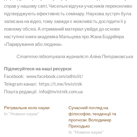
справ у нашому світі. Чисельні відгуки учасників переконливо
підтверджують ефективність семінару. Наукова зустріч була
записана на відео, тому завжди є можливість дослідити її у
повному обсязі. А отриманий матеріал увійде до основи
наступної книги академіка Мальцева про Жана Бодрійяра
«Парирування або людина».
Статтю підготувала журналіст Аліна Петраковська
Підписуйтеся на наші ресурси:
Facebook: www.facebook.com/odhislit/
Telegram канал: https://t.me/lnvistnik
Пошта редакції: info@lnvistnik.com.ua
Рятувальне коло науки
Сучасний погляд на
In "Новини науки"
філософію, тенденції та
прогнози. Володимир
Приходько
In "Новини науки"