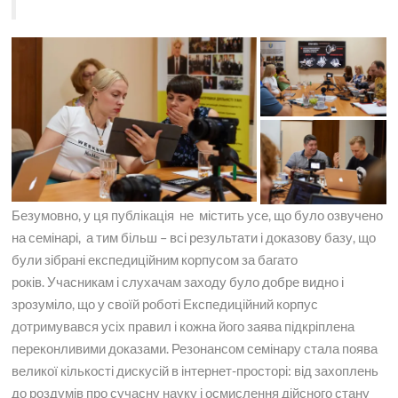
Безумовно, у ця публікація не містить усе, що було озвучено
на семінарі, а тим більш – всі результати і доказову базу, що
були зібрані експедиційним корпусом за багато
років. Учасникам і слухачам заходу було добре видно і
зрозуміло, що у своїй роботі Експедиційний корпус
дотримувався усіх правил і кожна його заява підкріплена
переконливими доказами. Резонансом семінару стала поява
великої кількості дискусій в інтернет-просторі: від захоплень
до роздумів про сучасну науку і осмислення дійсного стану