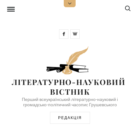
Skip
Search f
Open
Top
to
Sidebar
content
Facebook
Wikipedia
ЛІТЕРАТУРНО-НАУКОВИЙ 
ВІСТНИК
Перший всеукраїнський літературно-науковий і
громадсько-політичний часопис Грушевського
РЕДАКЦІЯ