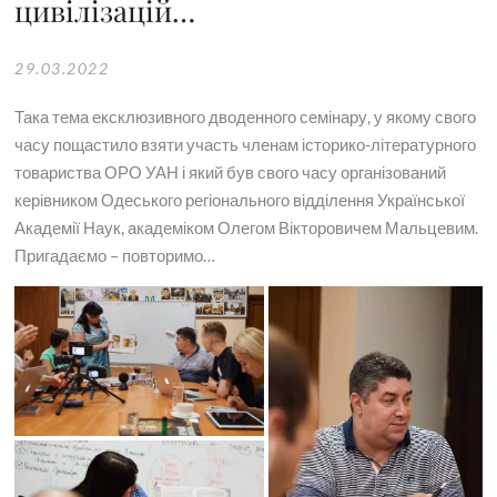
цивілізацій…
29.03.2022
Така тема ексклюзивного дводенного семінару, у якому свого
часу пощастило взяти участь членам історико-літературного
товариства ОРО УАН і який був свого часу організований
керівником Одеського регіонального відділення Української
Академії Наук, академіком Олегом Вікторовичем Мальцевим.
Пригадаємо – повторимо…