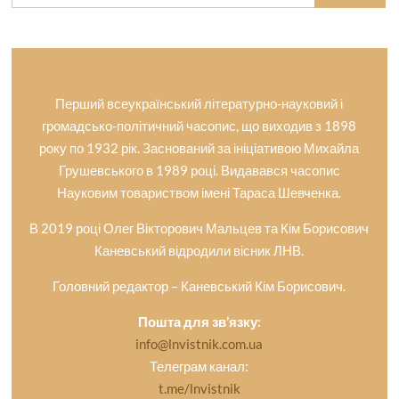
for:
Перший всеукраїнський літературно-науковий і
громадсько-політичний часопис, що виходив з 1898
року по 1932 рік. Заснований за ініціативою Михайла
Грушевського в 1989 році. Видавався часопис
Науковим товариством імені Тараса Шевченка.
В 2019 році Олег Вікторович Мальцев та Кім Борисович
Каневський відродили вісник ЛНВ.
Головний редактор – Каневський Кім Борисович.
Пошта для зв’язку:
info@lnvistnik.com.ua
Телеграм канал:
t.me/lnvistnik