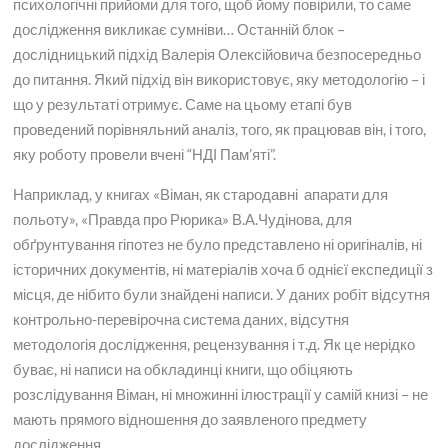
психологічні прийоми для того, щоб йому повірили, то саме
дослідження викликає сумніви… Останній блок –
дослідницький підхід Валерія Олексійовича безпосередньо
до питання. Який підхід він використовує, яку методологію – і
що у результаті отримує. Саме на цьому етапі був
проведений порівняльний аналіз, того, як працював він, і того,
яку роботу провели вчені “НДІ Пам’яті”.
Наприклад, у книгах «Віман, як стародавні апарати для
польоту», «Правда про Рюрика» В.А.Чудінова, для
обґрунтування гіпотез не було представлено ні оригіналів, ні
історичних документів, ні матеріалів хоча б однієї експедиції з
місця, де нібито були знайдені написи. У даних робіт відсутня
контрольно-перевірочна система даних, відсутня
методологія дослідження, рецензування і т.д. Як це нерідко
буває, ні написи на обкладинці книги, що обіцяють
розслідування Віман, ні множинні ілюстрації у самій книзі – не
мають прямого відношення до заявленого предмету
дослідження.