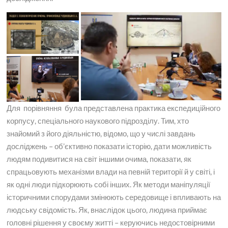
Для порівняння була представлена ​​практика експедиційного
корпусу, спеціального наукового підрозділу. Тим, хто
знайомий з його діяльністю, відомо, що у числі завдань
досліджень – об’єктивно показати історію, дати можливість
людям подивитися на світ іншими очима, показати, як
спрацьовують механізми влади на певній території й у світі, і
як одні люди підкорюють собі інших. Як методи маніпуляції
історичними спорудами змінюють середовище і впливають на
людську свідомість. Як, внаслідок цього, людина приймає
головні рішення у своєму житті – керуючись недостовірними