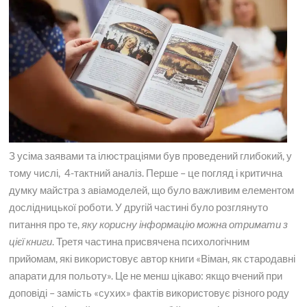
З усіма заявами та ілюстраціями був проведений глибокий, у
тому числі, 4-тактний аналіз. Перше – це погляд і критична
думку майстра з авіамоделей, що було важливим елементом
дослідницької роботи. У другій частині було розглянуто
питання про те,
яку корисну інформацію можна отримати з
цієї книги
. Третя частина присвячена психологічним
прийомам, які використовує автор книги «Віман, як стародавні
апарати для польоту». Це не менш цікаво: якщо вчений при
доповіді – замість «сухих» фактів використовує різного роду