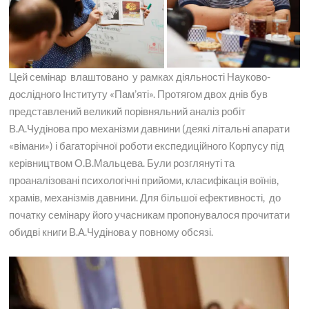
Цей семінар влаштовано у рамках діяльності Науково-
дослідного Інституту «Пам’яті». Протягом двох днів був
представлений великий порівняльний аналіз робіт
В.А.Чудінова про механізми давнини (деякі літальні апарати
«вімани») і багаторічної роботи експедиційного Корпусу під
керівництвом О.В.Мальцева. Були розглянуті та
проаналізовані психологічні прийоми, класифікація воїнів,
храмів, механізмів давнини. Для більшої ефективності, до
початку семінару його учасникам пропонувалося прочитати
обидві книги В.А.Чудінова у повному обсязі.