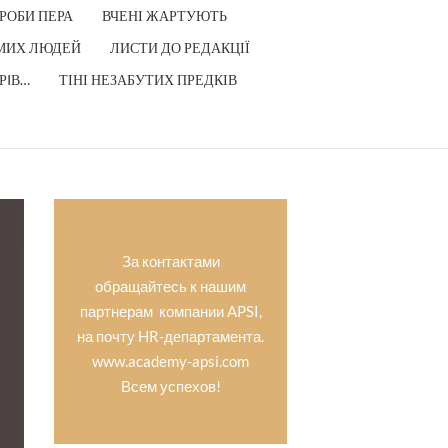
РОБИ ПЕРА
ВЧЕНІ ЖАРТУЮТЬ
МИХ ЛЮДЕЙ
ЛИСТИ ДО РЕДАКЦІЇ
РIВ…
ТІНІ НЕЗАБУТИХ ПРЕДКІВ
За контактами
обращайтесь к нашим
партнерам компании APSI,
на почту HR-департамента.
www.academy-apsi.com
Всем успехов!