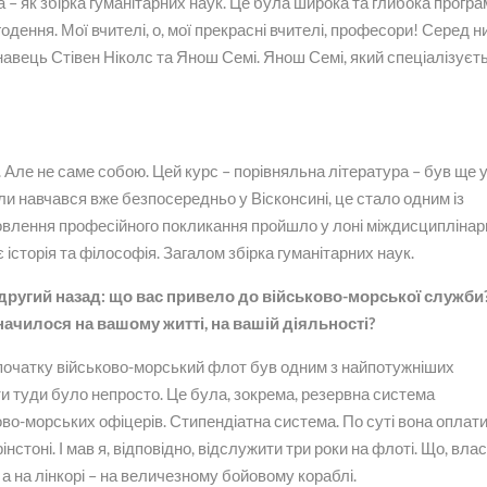
а – як збірка гуманітарних наук. Це була широка та глибока програм
сьогодення. Мої вчителі, о, мої прекрасні вчителі, професори! Серед н
навець Стівен Ніколс та Янош Семі. Янош Семі, який спеціалізуєт
 Але не саме собою. Цей курс – порівняльна література – був ще 
коли навчався вже безпосередньо у Вісконсині, це стало одним із
новлення професійного покликання пройшло у лоні міждисципліна
історія та філософія. Загалом збірка гуманітарних наук.
другий назад: що вас привело до військово-морської служби?
начилося на вашому житті, на вашій діяльності?
спочатку військово-морський флот був одним з найпотужніших
и туди було непросто. Це була, зокрема, резервна система
ово-морських офіцерів. Стипендіатна система. По суті вона оплат
нстоні. І мав я, відповідно, відслужити три роки на флоті. Що, влас
ь, а на лінкорі – на величезному бойовому кораблі.