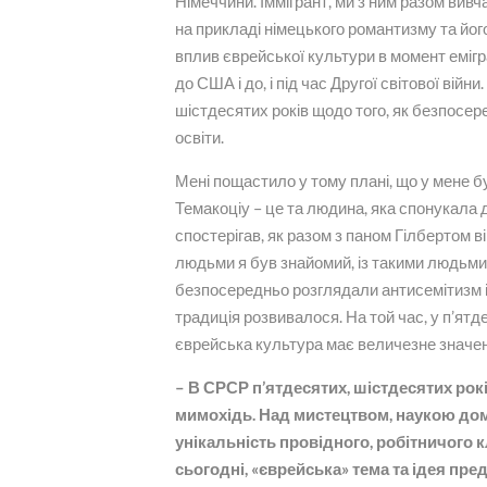
Німеччини. Іммігрант, ми з ним разом вив
на прикладі німецького романтизму та йог
вплив єврейської культури в момент емігра
до США і до, і під час Другої світової вій
шістдесятих років щодо того, як безпосе
освіти.
Мені пощастило у тому плані, що у мене б
Темакоціу – це та людина, яка спонукала д
спостерігав, як разом з паном Гілбертом 
людьми я був знайомий, із такими людьми в
безпосередньо розглядали антисемітизм і
традиція розвивалося. На той час, у п’ятд
єврейська культура має величезне значен
– В СРСР п’ятдесятих, шістдесятих рокі
мимохідь. Над мистецтвом, наукою до
унікальність провідного, робітничого к
сьогодні, «єврейська» тема та ідея пред