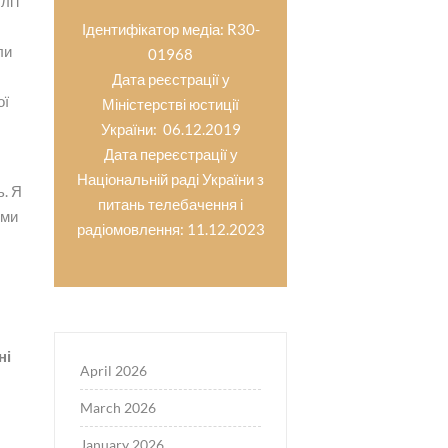
і і
Ідентифікатор медіа: R30-
ли
01968
Дата реєстрації у
ої
Міністерстві юстиції
України: 06.12.2019
Дата переєстрації у
Національній раді України з
ь. Я
питань телебачення і
ими
радіомовлення: 11.12.2023
ні
April 2026
March 2026
January 2026