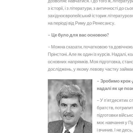
дозволяє навчатися. І до того ж, літератур
з історії, і з літератури, з античності до 
західноєвропейський історик літературоз
на періоді від Риму до Ренесансу.
– Це було для вас основою?
– Можна сказати, початковою та довічною.
Прінстоні. Але як один із курсів. Надалі, 
основних напрямків. Моя підготовка, ста
досліджень, у якому левову частку займає 
– Зробимо крок-
надалі як це поз
– У п’ятдесятих 
братств, потрапит
підготовки військ
моє навчання у Прі
і вчинив. І не дес