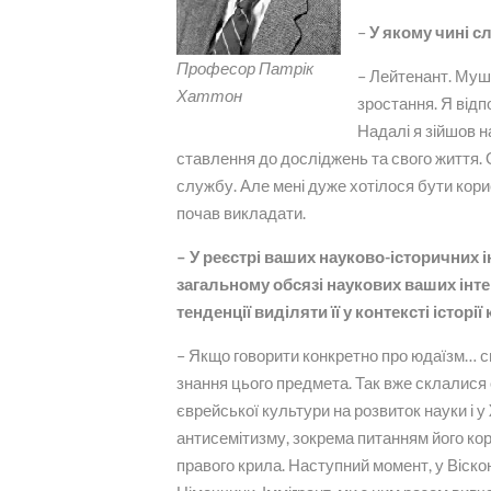
–
У якому чині с
Професор Патрік
– Лейтенант. Мушу
Хаттон
зростання. Я відп
Надалі я зійшов н
ставлення до досліджень та свого життя.
службу. Але мені дуже хотілося бути кори
почав викладати.
– У реєстрі ваших науково-історичних ін
загальному обсязі наукових ваших інтер
тенденції виділяти її у контексті історії
– Якщо говорити конкретно про юдаїзм… с
знання цього предмета. Так вже склалися 
єврейської культури на розвиток науки і у
антисемітизму, зокрема питанням його кор
правого крила. Наступний момент, у Віскон