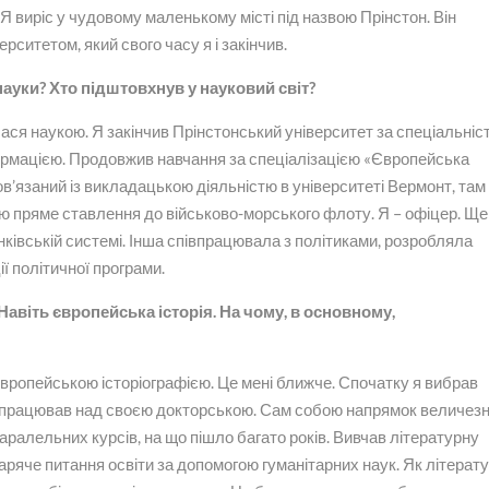
 Я виріс у чудовому маленькому місті під назвою Прінстон. Він
ерситетом, який свого часу я і закінчив.
науки? Хто підштовхнув у науковий світ?
ся наукою. Я закінчив Прінстонський університет за спеціальніс
ормацією. Продовжив навчання за спеціалізацією «Європейська
пов’язаний із викладацькою діяльністю в університеті Вермонт, там
маю пряме ставлення до військово-морського флоту. Я – офіцер. Ще
ківській системі. Інша співпрацювала з політиками, розробляла
ії політичної програми.
Навіть європейська історія. На чому, в основному,
оєвропейською історіографією. Це мені ближче. Спочатку я вибрав
ли працював над своєю докторською. Сам собою напрямок величезн
аралельних курсів, на що пішло багато років. Вивчав літературну
гаряче питання освіти за допомогою гуманітарних наук. Як літерат