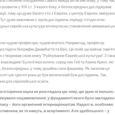
чали глибинне походження самого явища антисемітизму, у тому числ
о розвиток у ХІХ ст. З іншого боку, я безпосередньо досліджував
ції, тому що дуже багато хто з Європи, з центру Європи, емігрува
ни. Тут дуже важливою є група досліджень періоду п’ятдесятих-
редньо єврейська культура вплинула на становлення американськ
ули чудові професори, чудові вчителі. Наприклад, професор
ослідити біографію Джамбаттіста Віко. Це геній, що вивчає пам’ят
він створював свою книгу “Руйнування Єврейської культури”. З так
заємодіяв! Були й інші колеги, серед них Гей та Ханна Арент, які
, безпосередньо, у чому рушійна сила фашизму. Як загалом ця
есяті-шістдесяті роки це був величезний бум досліджень. Так,
ня для європейської освіти.
в історична наука не розглядала цю тему, цю ідею ні пильно, 
мінувало соцзамовлення, у фундаменті якого було закладено
ласу – його органічний інтернаціоналізм. Надалі ж, особливо
ставлена, як то кажуть, в асортименті. Але здебільшого – у