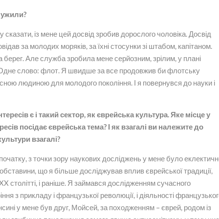
лужили?
 сказати, із мене цей досвід зробив дорослого чоловіка. Досвід
овідав за молодих моряків, за їхні стосунки зі штабом, капітаном.
а берег. Але служба зробила мене серйозним, зрілим, у плані
 Одне слово: флот. Я швидше за все продовжив би флотську
сною людиною для молодого покоління. І я повернувся до науки і
тересів є і такий сектор, як єврейська культура. Яке місце у
есів посідає єврейська тема? І як взагалі ви належите до
 культури взагалі?
початку, з точки зору наукових досліджень у мене було еклектич
обставини, що я більше досліджував вплив єврейської традиції,
 XX столітті, і раніше. Я займався дослідженням сучасного
іння з прикладу і французької революції, і діяльності французько
сині у мене був друг, Мойсей, за походженням – єврей, родом із