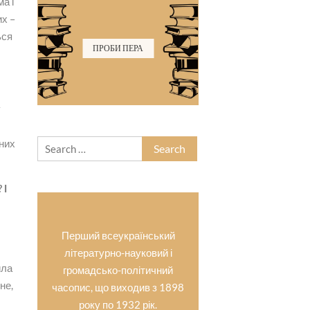
а і
их –
ься
ПРОБИ ПЕРА
у
рних
Search
for:
 І
Перший всеукраїнський
літературно-науковий і
ила
громадсько-політичний
не,
часопис, що виходив з 1898
року по 1932 рік.