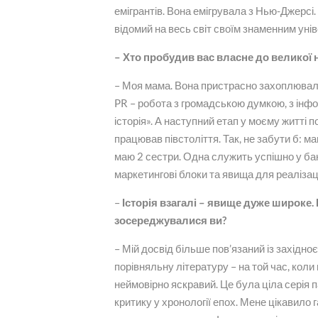
емігрантів. Вона емігрувала з Нью-Джерсі.
відомий на весь світ своїм знаменним унів
– Хто пробудив вас власне до великої 
– Моя мама. Вона пристрасно захоплювала
PR – робота з громадською думкою, з інф
історія». А наступний етап у моєму житті 
працював півстоліття. Так, не забути б: 
маю 2 сестри. Одна служить успішно у бан
маркетингові блоки та явища для реалізац
–
Історія взагалі – явище дуже широке. 
зосереджувалися ви?
– Мій досвід більше пов’язаний із західн
порівняльну літературу – на той час, ко
неймовірно яскравий. Це була ціла серія п
критику у хронології епох. Мене цікавило 