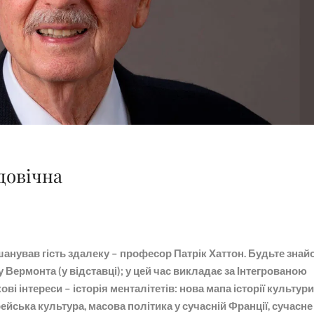
довічна
шанував гість здалеку – професор Патрік Хаттон. Будьте знайо
 Вермонта (у відставці); у цей час викладає за Інтегрованою
і інтереси – історія менталітетів: нова мапа історії культури
йська культура, масова політика у сучасній Франції, сучасне