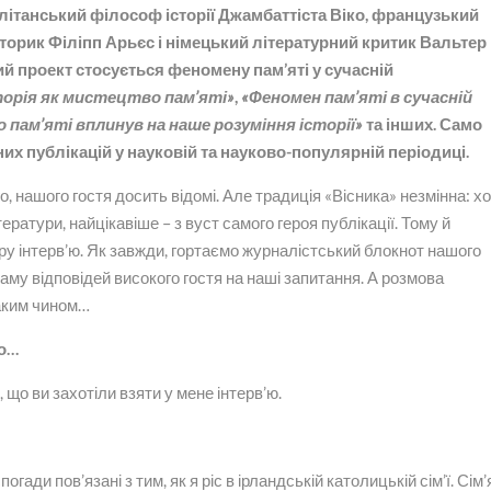
літанський філософ історії Джамбаттіста Віко, французький
орик Філіпп Арьєс і німецький літературний критик Вальтер
й проект стосується феномену пам’яті у сучасній
торія як мистецтво пам’яті»
,
«Феномен пам’яті в сучасній
о пам’яті вплинув на наше розуміння історії»
та інших. Само
их публікацій у науковій та науково-популярній періодиці.
о, нашого гостя досить відомі. Але традиція «Вісника» незмінна: х
тератури, найцікавіше – з вуст самого героя публікації. Тому й
ру інтерв’ю. Як завжди, гортаємо журналістський блокнот нашого
аму відповідей високого гостя на наші запитання. А розмова
аким чином…
ло…
 що ви захотіли взяти у мене інтерв’ю.
ади пов’язані з тим, як я ріс в ірландській католицькій сім’ї. Сім’