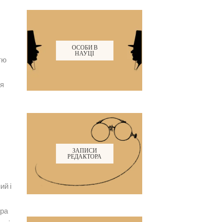
ОСОБИ В
НАУЦІ
тю
 я
ЗАПИСИ
РЕДАКТОРА
ий і
ура