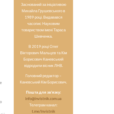
Заснований за ініціативою
Михайла Грушевського в
1989 році. Видавався
часопис Науковим
товариством імені Тараса
Шевченка.
В 2019 році Олег
Вікторович Мальцев та Кім
Борисович Каневський
відродили вісник ЛНВ.
Головний редактор –
Каневський Кім Борисович.
не
Пошта для зв’язку:
info@lnvistnik.com.ua
го
Телеграм канал:
t.me/lnvistnik