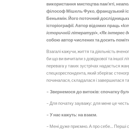
використання мистецтва пам’яті, неапо
філософ Мішель Фуко, французький іст
Беньямін. Його поточний дослідницьки
історіографії. Автор відомих праць
«Іс
історичній літературі»
,
«Як інтерес д
собою автор числених та досить помітн
Взагалі кажучи, життя та діяльність вченог
би що ви вичитали з довідкової та іншої лі
перевага у таких зустрічах надається жан
спецкореспондента, який зберігає стеногр
починалася, складалася і завершилася т
– Звернемося до витоків: спочатку бу
– Для початку зауважу: для мене це честь,
– У нас кажуть: на взаєм.
– Мені дуже приємно. А про себе… Перші спог