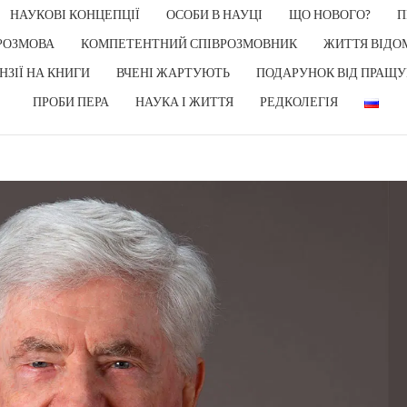
НАУКОВІ КОНЦЕПЦІЇ
ОСОБИ В НАУЦІ
ЩО НОВОГО?
П
РОЗМОВА
КОМПЕТЕНТНИЙ СПІВРОЗМОВНИК
ЖИТТЯ ВІДО
НЗІЇ НА КНИГИ
ВЧЕНІ ЖАРТУЮТЬ
ПОДАРУНОК ВIД ПРАЩУ
ПРОБИ ПЕРА
НАУКА І ЖИТТЯ
РЕДКОЛЕГІЯ