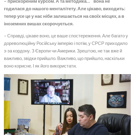
– прискореним курсом. А та методика… вона не
годилася до нашого менталітету. Але цікаво, виходить:
тепер усе це у нас ніби залишається на своїх місцях, а в
іноземних вишах скорочується.
– Справді, цікаве воно, це ваше спостереження. Але багато у
дореволюційну Російську імперію і потім, у СРСР приходило
з-за кордону. З Європи чи Америки. Зрештою, не так вже й
важливо, звідки прийшло. Важливо, що прийшло, наскільки
воно корисне. І як його використати.