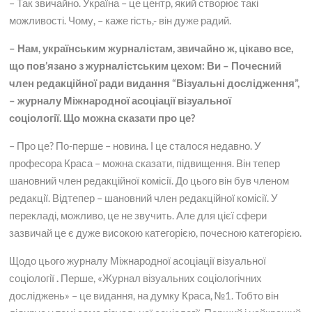
– Так звичайно. Україна – це центр, який створює такі
можливості. Чому, – каже гість,- він дуже радий.
– Нам, українським журналістам, звичайно ж, цікаво все,
що пов’язано з журналістським цехом: Ви – Почесний
член редакційної ради видання “Візуальні дослідження”,
– журналу Міжнародної асоціації візуальної
соціології. Що можна сказати про це?
– Про це? По-перше – новина. І це сталося недавно. У
професора Краса – можна сказати, підвищення. Він тепер
шановний член редакційної комісії. До цього він був членом
редакції. Відтепер – шановний член редакційної комісії. У
перекладі, можливо, це не звучить. Але для цієї сфери
зазвичай це є дуже високою категорією, почесною категорією.
Щодо цього журналу Міжнародної асоціації візуальної
соціології
.
Перше, «Журнал візуальних соціологічних
досліджень» – це видання, на думку Краса, №1. Тобто він