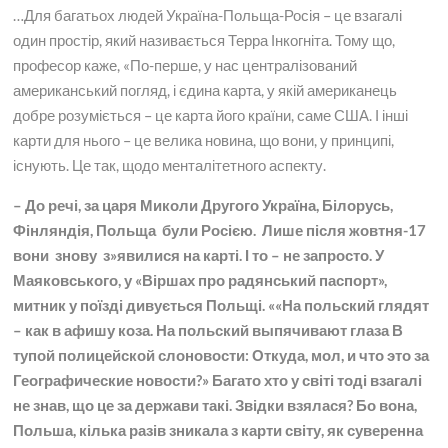
…Для багатьох людей Україна-Польща-Росія – це взагалі
один простір, який називається Терра Інкогніта. Тому що,
професор каже, «По-перше, у нас централізований
американський погляд, і єдина карта, у якій американець
добре розуміється – це карта його країни, саме США. І інші
карти для нього – це велика новина, що вони, у принципі,
існують. Це так, щодо менталітетного аспекту.
– До речі, за царя Миколи Другого Україна, Білорусь,
Фінляндія, Польща були Росією. Лише після жовтня-17
вони знову з»явилися на карті. І то – не запросто. У
Маяковського, у «Віршах про радянський паспорт»,
митник у поїзді дивується Польщі. ««На польский глядят
– как в афишу коза. На польский выпячивают глаза В
тупой полицейской слоновости: Откуда, мол, и что это за
Географические новости?» Багато хто у світі тоді взагалі
не знав, що це за держави такі. Звідки взялася? Бо вона,
Польша, кілька разів зникала з карти світу, як суверенна