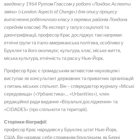
введено у 1964 Рутом Глассом у роботі «Лондон: Аспекти
зміни» («London: Aspects of Change») для опису процесу
витіснення робітничого класу з окремих районів Лондона
середнім класом).
Як експерт у галузі соціології та
джентрифікації, професор Крас досліджує такі напрями:
етнічні групи та італо-американська політика, особливо у
Брукліні та його околицях; культура, клас, міське життя,
міська культура, етнічність та раса у Нью-Йорк.
Професор Крас є громадським активістом-науковцем і
виступає як консультант державних та приватних організацій
з питань міських спільнот. Він – співредактор журналу «Міські
середовища» («Урбаністика»… «Urbanities»), член
редакційної ради видання «Візуальні дослідження» та
«CIDADES» (про спільноти та території).
Сторінки біографії:
професор Крас народився у Брукліні, штат Нью-Йорк,
США. Він називає себе справжнім бруклінцем, як Берні