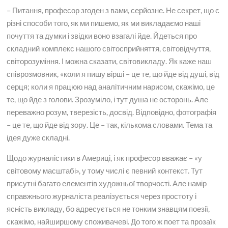
– Питання, професор згоден з вами, серйозне. Не секрет, що є
різні способи того, як ми пишемо, як ми викладаємо наші
почуття та думки і звідки воно взагалі йде. Йдеться про
складний комплекс нашого світосприйняття, світовідчуття,
світорозуміння. І можна сказати, світовикладу. Як каже наш
співрозмовник, «коли я пишу вірші – це те, що йде від душі, від
серця; коли я працюю над аналітичним нарисом, скажімо, це
те, що йде з голови. Зрозуміло, і тут душа не осторонь. Але
переважно розум, тверезість, досвід. Відповідно, фотографія
– це те, що йде від зору. Це – так, кількома словами. Тема та
ідея дуже складні.
Щодо журналістики в Америці, і як професор вважає – «у
світовому масштабі», у тому числі є певний контекст. Тут
присутні багато елементів художньої творчості. Але намір
справжнього журналіста реалізується через простоту і
ясність викладу, бо адресується не тонким знавцям поезії,
скажімо, найширшому споживачеві. До того ж поет та прозаїк