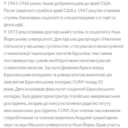
У 1963-1966 роках пішов добровольцем до армії США.
Після трирічної служби в армії США у 1967 році він отримав
ступінь бакалавра соціології зі спеціалізаціями з історії та
філософії.
У 1973 році отримав докторський ступінь із соціології у Нью-
Йоркському університеті. Докторська дисертація «Уявлення
спільноти у міському суспільстві» стосувалася незаслуженої
стигматизації чорношкірих жителів Брукліна, тим самим
поставивши під сумнів необґрунтовані негативні расові
стереотипи загалом. Заслуги Джерома Краса перед
Бруклінським коледжем та університетом виняткові, він
присвятив Бруклінському коледжу CUNY понад 50
років. Двічі очолював факультет соціології Бруклінського
коледжу. Був директором Центру італійсько-американських
досліджень, входив до консультативної ради Інституту
мексиканських досліджень CUNY, був членом-засновником,
співробітником та членом правління Академії гуманітарних
наук та наук Міського університету Нью-Йорка. Брав участь