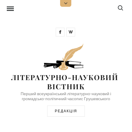
Skip
Search f
Open
Top
to
Sidebar
content
Facebook
Wikipedia
ЛІТЕРАТУРНО-НАУКОВИЙ 
ВІСТНИК
Перший всеукраїнський літературно-науковий і
громадсько-політичний часопис Грушевського
РЕДАКЦІЯ