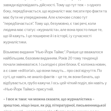
завжди відповідають дійсності. Тому що тут теж – з одного
боку, передбачається, що журналіст має писати про факти та
має бути не упередженим. Але ключове слово тут
“передбачається”. Тому що, безумовно, є такі речі, коли
людина має статус «журналіста», але вона просто пише те,
що їй кажуть. І це поширене й і в історії, і у сучасності
журналістики.
Візьмемо видання “Нью-Йорк Таймс”. Раніше це вважалося
найбільшим, базовим виданням. Років 20 тому тенденції
почали змінюватися. І сьогодні є різні блоки. Є колонка новин,
а є саме «editorial», що вони пишуть… про свої відчуття. По
суті, це навіть не аналіз фактів – це те, як вони бачать, що
відбувається, грубо кажучи. І ось цей чіткий поділ, він навіть у
«Нью-Йорк Таймсі» присутній.
– І все ж таки: чи можна сказати, що журналістика –
зрештою, ніщо інше, як рід літературної, письменницької