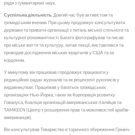
ради з гуманітарних наук.
Суспільна діяльність.
Довгий час був активістом та
громадським вченим. При цьому продовжує консультувати
державні та приватні організації з питань міської спільноти та
культурної різноманітності. Багато фотографував та писав
про міське життя та культуру, читав лекції, виставлявся та
проводив дослідження міських кварталів у США та за
кордоном.
У минулому він працював і продовжує працювати у
редакційних радах журналів та як рецензент рукописів у
видавництвах. Працював у багатьох громадських
організаціях Нью-Йорка, таких як Корпорація розвитку
Говануса, Коаліція організацій американських італійців та
TAMKEEN (Центр з розширення прав та можливостей арабів-
американців).
Він консультував Товариство історичного збереження Грінвіч-