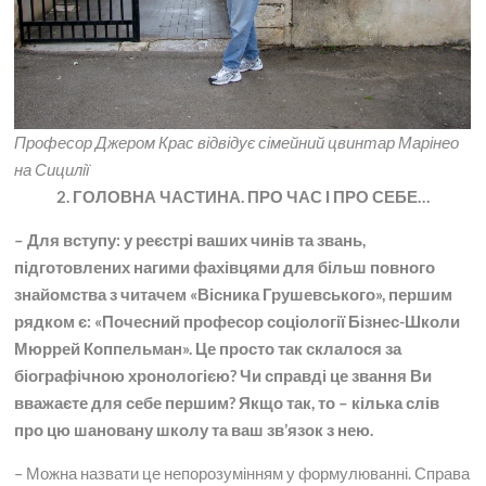
Професор Джером Крас відвідує сімейний цвинтар Марінео
на Сицилії
2. ГОЛОВНА ЧАСТИНА. ПРО ЧАС І ПРО СЕБЕ…
– Для вступу: у реєстрі ваших чинів та звань,
підготовлених нагими фахівцями для більш повного
знайомства з читачем «Вісника Грушевського», першим
рядком є: «Почесний професор соціології Бізнес-Школи
Мюррей Коппельман». Це просто так склалося за
біографічною хронологією? Чи справді це звання Ви
вважаєте для себе першим? Якщо так, то – кілька слів
про цю шановану школу та ваш зв’язок з нею.
– Можна назвати це непорозумінням у формулюванні. Справа