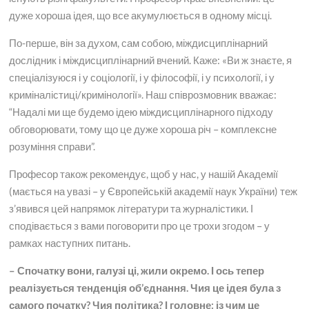
дуже хороша ідея, що все акумулюється в одному місці.
По-перше, він за духом, сам собою, міждисциплінарний
дослідник і міждисциплінарний вчений. Каже: «Ви ж знаєте, я
спеціалізуюся і у соціології, і у філософії, і у психології, і у
криміналістиці/кримінології». Наш співрозмовник вважає:
“Надалі ми ще будемо ідею міждисциплінарного підходу
обговорювати, тому що це дуже хороша річ – комплексне
розуміння справи”.
Професор також рекомендує, щоб у нас, у нашій Академії
(мається на увазі – у Європейській академії наук України) теж
з’явився цей напрямок літератури та журналістики. І
сподівається з вами поговорити про це трохи згодом – у
рамках наступних питань.
– Спочатку вони, галузі ці, жили окремо. І ось тепер
реалізується тенденція об’єднання. Чия це ідея була з
самого початку? Чия політика? І головне: із чим це