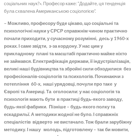
соціальних наук?». Професор каже: “Додайте, ця тенденція
була схвалена Американською соціологією”.
– Можливо, професору буде цікаво, що соціальні та
психологічні науки у СРСР справжнім чином практично
почали приходити, у сучасному розумінні, десь у 1960-х
роках. І саме звідти, з-за кордону. У нас цим у
прикладному плані та масштабі практично майже ніхто
не займався. Електрифікація держави, її індустріалізація,
великі наші будівництва та збройні сили обходилися без
професіоналів-соціологів та психологів. Починаючи з
потепління 60-х, наші урядовці, почули про таке у
Європі та Америці. Та оголосили: у нас соціологія та
психологія мають бути в практиці будь-якого заводу,
будь-якої фабрики. Пізніше – будь-якого полку та
ескадрильї. А методики жодної не було. І справжніх
спеціалістів відверто не вистачало. Тож брали зарубіжну
методику. І нашу молодь, підготовлену – так би мовити,