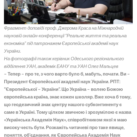
Фрагмент доповіді проф. Джерома Краса на Міжнародній
науковій онлайн-конференції “Реальне життя та реальна
економіка” під патронажем Європейської академії наук
України
.
На фотографії також керівник Одеського регіонального
відділення УАН, академік ЕАНУ та УАН Олег Мальцев
– Тепер – про те, з чого варто було б, мабуть, почати. Ви –
Президент Європейської академії наук України. РПТ:
“Європейської – України”. Що Україна – волею Божою
європейська країна, знає кожен школяр. Вже хоча б тому,
що геодезичний знак центру нашого субконтиненту є
саме в Україні. Тому цілком звичною і зрозумілою є назва
«Українська Академія Наук», співробітником якої я маю
високу честь бути. Розкажіть читачеві про таке явище,
поняття, об’єднання, як Європейська Академія Наук