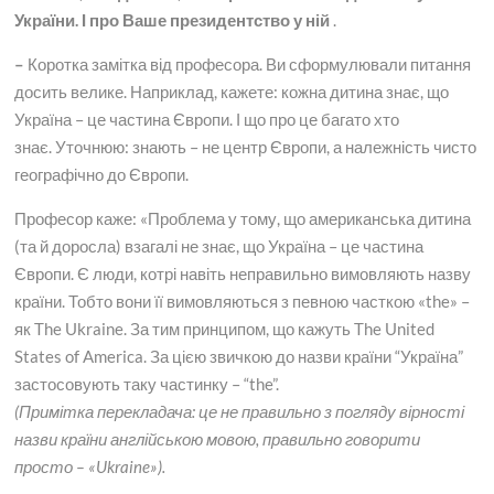
України. І про Ваше президентство у ній
.
–
Коротка замітка від професора. Ви сформулювали питання
досить велике. Наприклад, кажете: кожна дитина знає, що
Україна – це частина Європи. І що про це багато хто
знає. Уточнюю: знають – не центр Європи, а належність чисто
географічно до Європи.
Професор каже: «Проблема у тому, що американська дитина
(та й доросла) взагалі не знає, що Україна – це частина
Європи. Є люди, котрі навіть неправильно вимовляють назву
країни. Тобто вони її вимовляються з певною часткою «the» –
як The Ukraine. За тим принципом, що кажуть The United
States of America. За цією звичкою до назви країни “Україна”
застосовують таку частинку – “the”.
(Примітка перекладача: це не правильно з погляду вірності
назви країни англійською мовою, правильно говорити
просто – «Ukraine»).