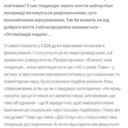
пов’язано? У нас тенденція такого злиття найчастіше
насправді мотивується раціональними, суто
економічними міркуваннями. Так би мовити, не від
доброго життя. І облагороджено називається –
«Оптимізація кадрів»…
З самого початку у США дуже важливим питанням є
фінансування. І стосується це не лише громадських, а й
приватних університетів. Професор каже: «Взагалі, така
тенденція… вона проглядається ще з 60-х років. Саме – у
зв’язку зі зростанням масованого інтересу до соціальних та
гуманітарних наук, було ухвалено подібне рішення. Наш
співрозмовник, втім, це не стверджує категорично: «Не можу
сказати, що це істина в останній інстанції, але вважаю, що
таке об’єднання – ще й заради того, щоб зменшити певне
прагнення до соціальних наук і всьому подібному». Чому він
так думає? Тому що, каже, «Досі існує ось спокуслива така
тенденція до скорочення. А чи не підскорити нам факультет