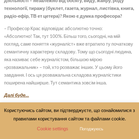
діяльності – незалежно від обсягу, виду, жанру, роду
технології, тиражу (буклет, газета, журнал, листівка, книга,
радіо-ефір, ТВ ет цетера)? Якою є думка професора?
– Професор Крас відповідає абсолютно точно:
«Абсолютно! Так, тут 100%. Більш того, сьогодні, на мій
погляд, саме поняття «журналіст» вже втратило ту початкову
семантичну характерну складову. Тому що сьогодні людина,
яка називає себе журналістом, більшою мірою
«розважальник» – той, хто розважає інших. У цьому його
завдання. І ось ця розважальна складова журналістики
поширена найширше. Тут семантика зовсім інша.
Далі буде…
Від імені та за дорученням читачів «Вісника Грушевського»
Користуючись сайтом, ви підтверджуєте, що ознайомилися з
розмовляв з високим гостем
правилами користування сайтом та файлами cookie.
за допомогою перекладача журналіст Кім Каневський
Cookie settings
Погоджуюсь
Підписуйтеся на наші ресурси: