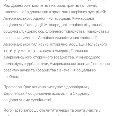
Рад Директорів, комітетів з нагород, грантів та премій,
головував або допомагав в організації щорічних зустрічей:
Американської соціологічної асоціації, Міжнародної
соціологічної асоціації, Міжнародної асоціації візуальної
соціології, Східного соціологічного товариства, Товариства з
вивчення символів, Асоціації гуманістичної соціології,
Американської італійської історичної асоціації, Польського
інституту мистецтв та наук в Америці, Польсько-
американського історичного товариства, Міжнародного
симпозіуму з урбаністики, Американської асоціації сприяння
розвитку науки та Товариства з вивчення соціальних
проблем.
Професор Крас активно виступає з доповідями у
Європейській соціологічній асоціації та Східному
соціологічному суспільстві.
Його часто запрошують читати лекції та брати участь у