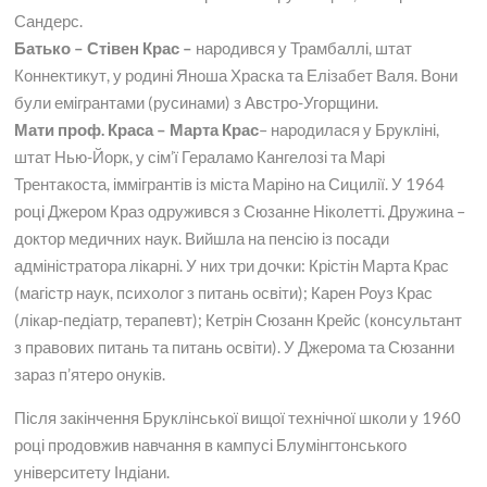
Сандерс.
Батько – Стівен Крас –
народився у Трамбаллі, штат
Коннектикут, у родині Яноша Храска та Елізабет Валя. Вони
були емігрантами (русинами) з Австро-Угорщини.
Мати проф. Краса – Марта Крас
– народилася у Брукліні,
штат Нью-Йорк, у сім’ї Гераламо Кангелозі та Марі
Трентакоста, іммігрантів із міста Маріно на Сицилії. У 1964
році Джером Краз одружився з Сюзанне Ніколетті. Дружина –
доктор медичних наук. Вийшла на пенсію із посади
адміністратора лікарні. У них три дочки: Крістін Марта Крас
(магістр наук, психолог з питань освіти); Карен Роуз Крас
(лікар-педіатр, терапевт); Кетрін Сюзанн Крейс (консультант
з правових питань та питань освіти). У Джерома та Сюзанни
зараз п’ятеро онуків.
Після закінчення Бруклінської вищої технічної школи у 1960
році продовжив навчання в кампусі Блумінгтонського
університету Індіани.