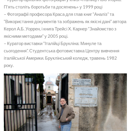
П’ять століть боротьби та досягнень» у 1999 році
– Фотографії професора Краса для глав книг “Аналіз” та
“Використання документів та зображень як якісні дані” автора
Керол А.Б. Уоррен, і книга Трейсі X. Карнер “Знайомство з
якісними методами” у 2005 році.
– Куратор виставки “Італійці Брукліна: Минуле та
сьогодення”. Студентська фотовиставка Центру вивчення
італійської Америки. Бруклінський коледж, травень 1982
року.