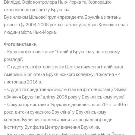
Віллідж, Офіс контролера Нью-Йорка та Корпорацію
економічного розвитку Брукліна.
Був членом Цільової групи президента Брукліна з питань
рівності (у 2004-2008 роках) та консультував Комісію з прав
людини міста Нью-Йорка.
Фото виставки.
– Куратор фотовиставки “Італійці Брукліна у повторному
розгляді”.
– Студентська фотовиставка Центру вивчення італійської
Америки. Бібліотека Бруклінського коледжу, 4 жовтня – 4
листопада 2016 р.
– Суддя та представник мистецтва на фото-виставці “Зміна
обличчя Брукліна” влітку 2008 року у Бруклінському музеї.
– Сокуратор виставки “Бруклін відновлюється: 70-ті та 80-ті
роки, витоки сучасного Брукліна” у Бруклінському
коледжі. Були виставлені архіви та спеціальні фонди
Інституту Вулфа та Центру вивчення Брукліна.
– Куратор архівних фотографій у книзі «Італійці Нью-Йорка: