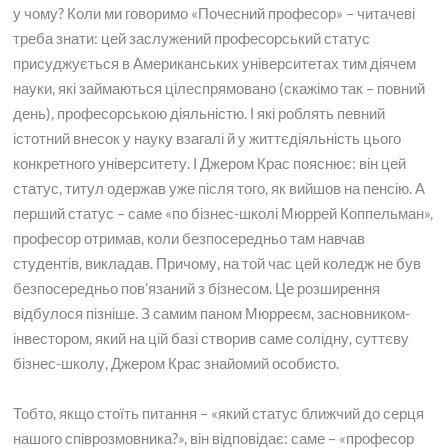
у чому? Коли ми говоримо «Почесний професор» – читачеві
треба знати: цей заслужений професорський статус
присуджується в Американських університетах тим діячем
науки, які займаються цілеспрямовано (скажімо так – повний
день), професорською діяльністю. І які роблять певний
істотний внесок у науку взагалі й у життєдіяльність цього
конкретного університету. І Джером Крас пояснює: він цей
статус, титул одержав уже після того, як вийшов на пенсію. А
перший статус – саме «по бізнес-школі Мюррей Коппельман»,
професор отримав, коли безпосередньо там навчав
студентів, викладав. Причому, на той час цей коледж не був
безпосередньо пов’язаний з бізнесом. Це розширення
відбулося пізніше. З самим паном Мюрреєм, засновником-
інвестором, який на цій базі створив саме солідну, суттєву
бізнес-школу, Джером Крас знайомий особисто.
Тобто, якщо стоїть питання – «який статус ближчий до серця
нашого співрозмовника?», він відповідає: саме – «професор