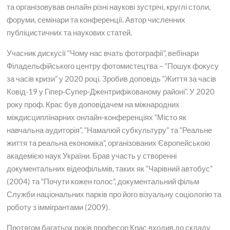
та організовував онлайн різні наукові зустрічі, круглі столи,
форуми, семінари та конференції. Автор численних
публіцистичних та наукових статей.
Учасник дискусії “Чому нас вчать фотографії”, вебінари
Філадельфійського центру фотомистецтва – “Пошук фокусу
за часів кризи” у 2020 році. Зробив доповідь “Життя за часів
Ковід-19 у Гіпер-Супер-Джентрифікованому районі”. У 2020
року проф. Крас був доповідачем на міжнародних
міждисциплінарних онлайн-конференціях “Місто як
навчальна аудиторія”, “Намалюй субкультуру” та “Реальне
життя та реальна економіка”, організованих Європейською
академією наук України. Брав участь у створенні
документальних відеофільмів, таких як “Чарівний автобус”
(2004) та “Почути кожен голос”, документальний фільм
Служби національних парків про його візуальну соціологію та
роботу з іммігрантами (2009).
Протягом багатьох років професор Крас входив до складу