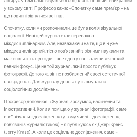
лідирує у темі саме візуальної соціології. Перший і найкращий
у всьому світі. Професор каже: «Спочатку саме прем’єр – на
що повинні рівнятися всі інші.
Спочатку, коли ми розпочинали, це була колія візуальної
соціології. Нині цей журнал став переважно
міждисциплінарним. Але, незважаючи на те, що він уже
міждисциплінарний, тісно пов’язаний з різними науками та
має спільність підходів – все одно у нас залишився чіткий
певний фокус. Це не той журнал, який просто публікує
фотографії. До того ж, він не позбавлений своєї естетичної
своєрідності. Для журналу дорога суть візуально-
соціологічних досліджень.
Професор доповнює: «Журнал, зрозуміло, насичений та
ілюстративний. Коли я поміщаю у журналі фотографії, саме
свої візуальні дослідження (у тому числі – дослідження,
пов’язані з журналістикою) – я публікуюсь як Джері Крейс
(Jerry Krase). А коли це соціальне дослідження, саме –