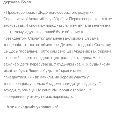
держава. Було…
– Професор каже: «Щодо мого особистого розуміння
Європейської Академії Наук України. Перша поправка – я її не
засновував. Я спочатку приєднався, і мені випала величезна
честь, чому я дуже щасливий бути обраним її
президентом. Спочатку для мене важливою є ця сама
концепція – те, що не обмежене. Де немає кордонів. Спочатку
це щось глобальне. Тобто сам сенс цієї Академії: так, Україна
– це якийсь центр, це деяка центральна складова. Але не
важливо, де ти перебуваєш. У будь-якій країні. У будь-якому
місці глобуса. Людина будь-якої країни може
приєднатися. «Як ви бачили, ми беремо участь у
конференціях, у рамках Академії завжди цікаві дискусії,
заходи, публікації. Це саме міжнародне глобальне
середовище, у якому немає перешкод».
– Але ж академія українська?