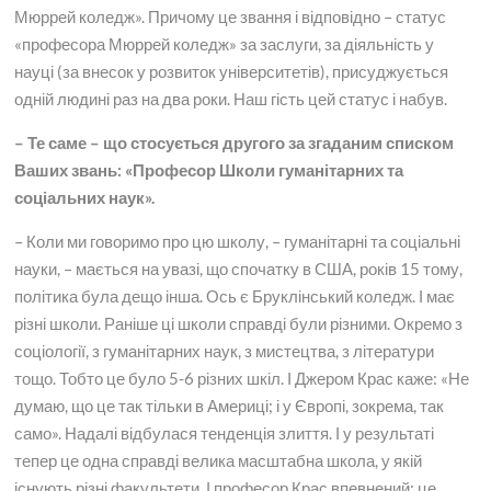
Мюррей коледж». Причому це звання і відповідно – статус
«професора Мюррей коледж» за заслуги, за діяльність у
науці (за внесок у розвиток університетів), присуджується
одній людині раз на два роки. Наш гість цей статус і набув.
– Те саме – що стосується другого за згаданим списком
Ваших звань: «Професор Школи гуманітарних та
соціальних наук».
– Коли ми говоримо про цю школу, – гуманітарні та соціальні
науки, – мається на увазі, що спочатку в США, років 15 тому,
політика була дещо інша. Ось є Бруклінський коледж. І має
різні школи. Раніше ці школи справді були різними. Окремо з
соціології, з гуманітарних наук, з мистецтва, з літератури
тощо. Тобто це було 5-6 різних шкіл. І Джером Крас каже: «Не
думаю, що це так тільки в Америці; і у Європі, зокрема, так
само». Надалі відбулася тенденція злиття. І у результаті
тепер це одна справді велика масштабна школа, у якій
існують різні факультети. І професор Крас впевнений: це