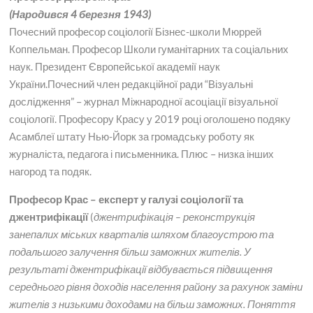
(Народився 4 березня 1943)
Почесний професор соціології Бізнес-школи Мюррей
Коппельман. Професор Школи гуманітарних та соціальних
наук. Президент Європейської академії наук
України.Почесний член редакційної ради “Візуальні
дослідження” – журнал Міжнародної асоціації візуальної
соціології. Професору Красу у 2019 році оголошено подяку
Асамблеї штату Нью-Йорк за громадську роботу як
журналіста, педагога і письменника. Плюс – низка інших
нагород та подяк.
Професор Крас – експерт у галузі соціології та
джентрифікації
(
джентрифікація – реконструкція
занепалих міських кварталів шляхом благоустрою та
подальшого залучення більш заможних жителів. У
результаті джентрифікації відбувається підвищення
середнього рівня доходів населення району за рахунок заміни
жителів з низькими доходами на більш заможних. Поняття