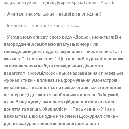
соціальний ухил, – тоді як Джером Крейс (Jerome Krase).
– А читачі знають, що це – не дві різні людини?
– Інколи так, інколи ні. Як коли і як хто…
–
У згаданому списку, свого роду «Досьє», значиться: Ви
нагороджені Асамблеєю штату Нью-Йорк, як
громадський діяч, педагог, журналіст і письменник. Так і
сказано: “…і письменник”. Що хороший журналіст не може
за визначенням не бути громадським діячем та
педагогом, зрозуміло, оскільки надзавдання справжньої
журналістики – впливати на формування умонастроїв
сучасників. Питання, яке на наших сторінках з’являється
не вперше (і до якого я особливим чином не байдужий):
як на Вашу думку: чи вірно у цій довідці відокремлені
поняття та явища «Журналіст» і «Письменник»? Чи не
вважаєте Ви, що це одне й те саме? І що журналістика –
рід літературної, письменницької діяльності?