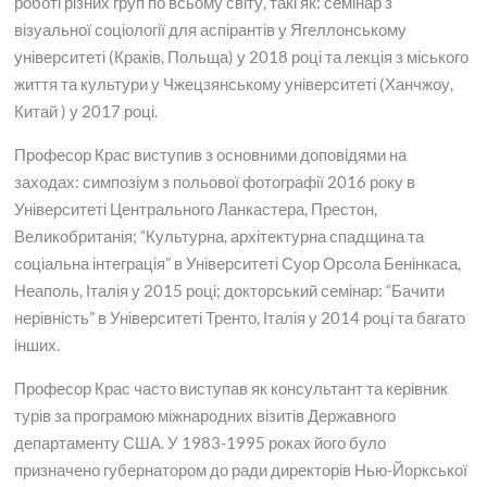
роботі різних груп по всьому світу, такі як: семінар з
візуальної соціології для аспірантів у Ягеллонському
університеті (Краків, Польща) у 2018 році та лекція з міського
життя та культури у Чжецзянському університеті (Ханчжоу,
Китай ) у 2017 році.
Професор Крас виступив з основними доповідями на
заходах: симпозіум з польової фотографії 2016 року в
Університеті Центрального Ланкастера, Престон,
Великобританія; “Культурна, архітектурна спадщина та
соціальна інтеграція” в Університеті Суор Орсола Бенінкаса,
Неаполь, Італія у 2015 році; докторський семінар: “Бачити
нерівність” в Університеті Тренто, Італія у 2014 році та багато
інших.
Професор Крас часто виступав як консультант та керівник
турів за програмою міжнародних візитів Державного
департаменту США. У 1983-1995 роках його було
призначено губернатором до ради директорів Нью-Йоркської