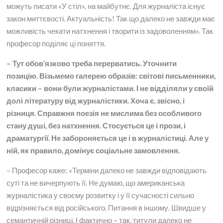
можуть писати «У стіл», на майбутнє. Для журналіста існує
закон миттєвості. Актуальність! Так що далеко не завжди має
можливість чекати натхнення і творити із задоволенням». Так
професор поділяє ці поняття.
– Тут обов’язково треба перерватись. Уточнити
позицію. Візьмемо галерею образів: світові письменники,
класики – вони були журналістами. І не відділяли у своїй
долі літературу від журналістики. Хоча є, звісно, ​​і
різниця. Справжня поезія не мислима без особливого
стану душі, без натхнення. Стосується це і прози, і
драматургії. Не забороняється це і в журналістиці. Але у
ній, як правило, домінує соціальне замовлення.
– Професор каже: «Терміни далеко не завжди відповідають
суті та не вичерпують її. Не думаю, що американська
журналістика у своєму розвитку і у її сучасності сильно
відрізняється від російського. Питання в іншому. Швидше у
семантичній різниці. І фактично – так, титули далеко не