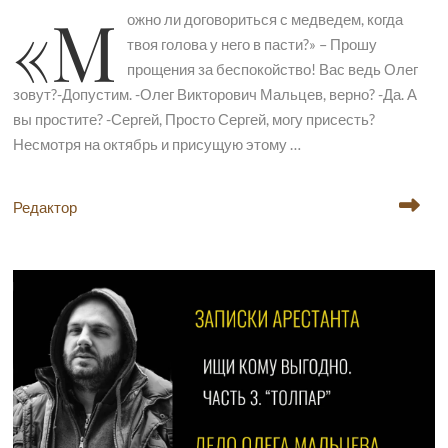
«М
ожно ли договориться с медведем, когда
твоя голова у него в пасти?» – Прошу
прощения за беспокойство! Вас ведь Олег
зовут?-Допустим. -Олег Викторович Мальцев, верно? -Да. А
вы простите? -Сергей, Просто Сергей, могу присесть?
Несмотря на октябрь и присущую этому …
Редактор