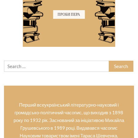
ПРОБИ ПЕРА
Search
for:
Перший всеукраїнський літературно-науковий і
громадсько-політичний часопис, що виходив з 1898
року по 1932 рік. Заснований за ініціативою Михайла
Грушевського в 1989 році. Видавався часопис
Науковим товариством імені Тараса Шевченка.