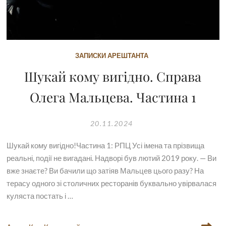
ЗАПИСКИ АРЕШТАНТА
Шукай кому вигідно. Справа
Олега Мальцева. Частина 1
20.11.2024
Шукай кому вигідно!Частина 1: РПЦ Усі імена та прізвища
реальні, події не вигадані. Надворі був лютий 2019 року. — Ви
вже знаєте? Ви бачили що затіяв Мальцев цього разу? На
терасу одного зі столичних ресторанів буквально увірвалася
куляста постать і …