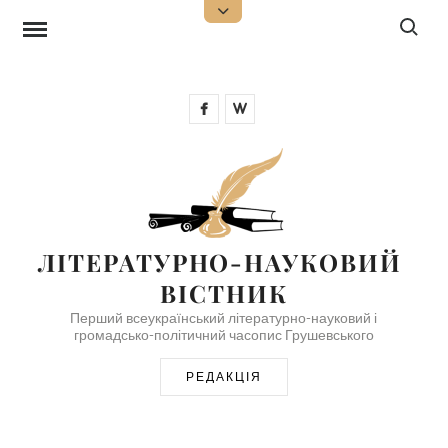
Skip
Search f
Open
Top
to
Sidebar
content
Facebook
Wikipedia
ЛІТЕРАТУРНО-НАУКОВИЙ 
ВІСТНИК
Перший всеукраїнський літературно-науковий і
громадсько-політичний часопис Грушевського
РЕДАКЦІЯ