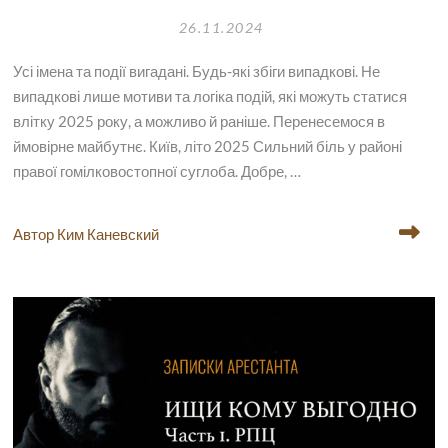
26.11.2024
Усі імена та події вигадані. Будь-які збіги випадкові. Не
випадкові лише мотиви та логіка подій, які можуть статися
влітку 2025 року, а можливо й раніше. Перенесемося в
ймовірне майбутнє. Київ, літо 2025 Сильний біль у районі
правої гомілковостопної суглоба. Добре, …
Автор Ким Каневский