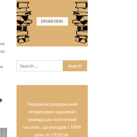
ПРОБИ ПЕРА
 не
ких
і
Search
на
for:
и
Перший всеукраїнський
літературно-науковий і
громадсько-політичний
часопис, що виходив з 1898
року по 1932 рік.