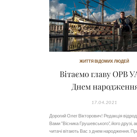
ЖИТТЯ ВІДОМИХ ЛЮДЕЙ
Вітаємо главу ОРВ У
Днем народженн
17.04.2021
Дорогий Олег Вікторович! Редакція відро
Вами “Вісника Грушевського”, його друзі, а
читачі вітають Вас з днем ​​народження. П