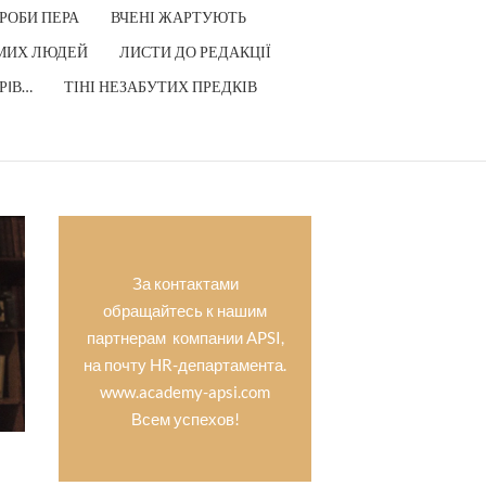
РОБИ ПЕРА
ВЧЕНІ ЖАРТУЮТЬ
МИХ ЛЮДЕЙ
ЛИСТИ ДО РЕДАКЦІЇ
РIВ…
ТІНІ НЕЗАБУТИХ ПРЕДКІВ
За контактами
обращайтесь к нашим
партнерам компании APSI,
на почту HR-департамента.
www.academy-apsi.com
Всем успехов!