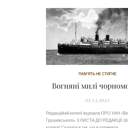
ПАМ'ЯТЬ НЕ СТИГНЕ
Вогняні милі чорном
02.11.2021
Редакційній колегії журнала ОРО УАН «Ві
Грушевського». З ЛИСТА ДО РЕДАКЦІЇ. Ш
колеги! Склалося так, що я отримала