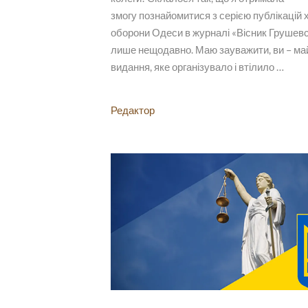
змогу познайомитися з серією публікацій 
оборони Одеси в журналі «Вісник Грушев
лише нещодавно. Маю зауважити, ви – ма
видання, яке організувало і втілило …
Редактор