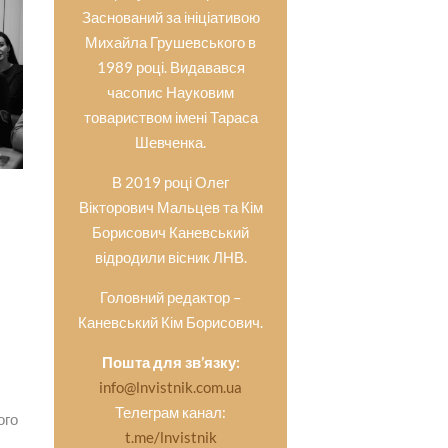
Заснований за ініціативою
Михайла Грушевського в
1989 році. Видавався
часопис Науковим
товариством імені Тараса
Шевченка.
В 2019 році Олег
Вікторович Мальцев та Кім
Борисович Каневський
відродили вісник ЛНВ.
Головний редактор –
Каневський Кім Борисович.
Пошта для зв’язку:
info@lnvistnik.com.ua
Телеграм канал:
ого
t.me/lnvistnik