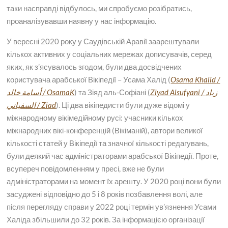
таки насправді відбулось, ми спробуємо розібратись,
проаналізувавши наявну у нас інформацію.
У вересні 2020 року у Саудівській Аравії заарештували
кількох активних у соціальних мережах дописувачів, серед
яких, як з’ясувалось згодом, були два досвідчених
користувача арабської Вікіпедії – Усама Халід (
Osama
Khalid
/
خالد
أسامة
/
OsamaK
) та Зіяд аль-Софіані (
Ziyad
Alsufyani
/
زياد
السفياني
/
Ziad
). Ці два вікіпедисти були дуже відомі у
міжнародному вікімедійному русі: учасники кількох
міжнародних вікі-конференцій (Вікіманій), автори великої
кількості статей у Вікіпедії та значної кількості редагувань,
були деякий час адміністраторами арабської Вікіпедії. Проте,
всупереч повідомленням у пресі, вже не були
адміністраторами на момент їх арешту. У 2020 році вони були
засуджені відповідно до 5 і 8 років позбавлення волі, але
після перегляду справи у 2022 році термін ув’язнення Усами
Халіда збільшили до 32 років. За інформацією організації