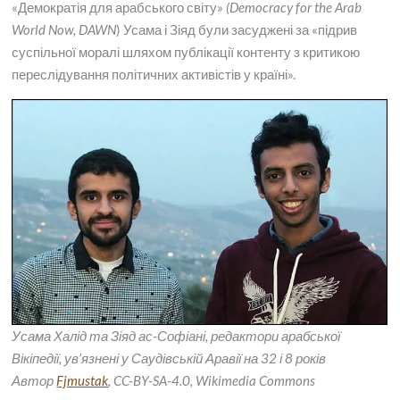
«Демократія для арабського світу»
(
Democracy
for
the
Arab
World
Now
,
DAWN
) Усама і Зіяд були засуджені за «підрив
суспільної моралі шляхом публікації контенту з критикою
переслідування політичних активістів у країні».
Усама Халід та Зіяд ас-Софіані, редактори арабської
Вікіпедії,
ув’язнені у Саудівській Аравії на 32 і 8 років
Автор
Fjmustak
, CC-BY-SA-4.0, Wikimedia Commons