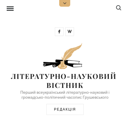
Skip
Search f
Open
Top
to
Sidebar
content
Facebook
Wikipedia
ЛІТЕРАТУРНО-НАУКОВИЙ 
ВІСТНИК
Перший всеукраїнський літературно-науковий і
громадсько-політичний часопис Грушевського
РЕДАКЦІЯ