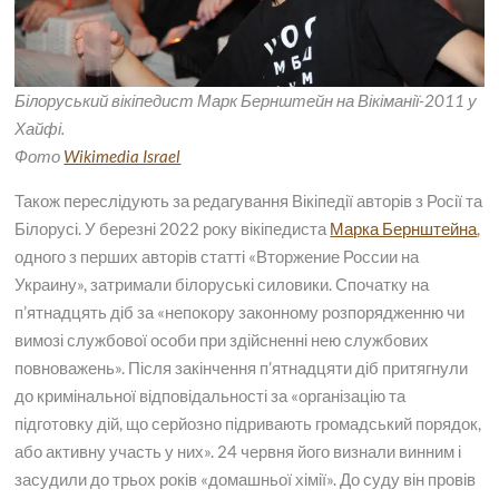
Білоруський вікіпедист Марк Бернштейн на Вікіманії-2011 у
Хайфі.
Фото
Wikimedia Israel
Також переслідують за редагування Вікіпедії авторів з Росії та
Білорусі. У березні 2022 року вікіпедиста
Марка Бернштейна
,
одного з перших авторів статті «Вторжение России на
Украину», затримали білоруські силовики. Спочатку на
п’ятнадцять діб за «непокору законному розпорядженню чи
вимозі службової особи при здійсненні нею службових
повноважень». Після закінчення п’ятнадцяти діб притягнули
до кримінальної відповідальності за «організацію та
підготовку дій, що серйозно підривають громадський порядок,
або активну участь у них». 24 червня його визнали винним і
засудили до трьох років «домашньої хімії». До суду він провів