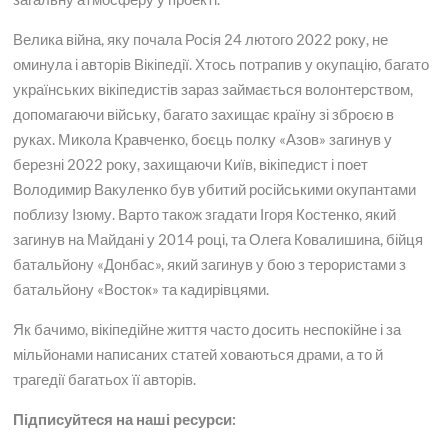
Велика війна, яку почала Росія 24 лютого 2022 року, не
оминула і авторів Вікіпедії. Хтось потрапив у окупацію, багато
українських вікіпедистів зараз займається волонтерством,
допомагаючи війську, багато захищає країну зі зброєю в
руках. Микола Кравченко, боєць полку «Азов» загинув у
березні 2022 року, захищаючи Київ, вікіпедист і поет
Володимир Вакуленко був убитий російськими окупантами
поблизу Ізюму. Варто також згадати Ігоря Костенко, який
загинув на Майдані у 2014 році, та Олега Ковалишина, бійця
батальйону «Донбас», який загинув у бою з терористами з
батальйону «Восток» та кадирівцями.
Як бачимо, вікіпедійне життя часто досить неспокійне і за
мільйонами написаних статей ховаються драми, а то й
трагедії багатьох її авторів.
П
і
дписуйтеся на наш
і
ресурси: