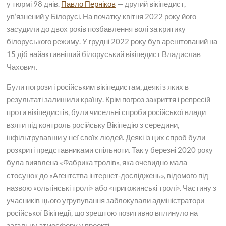
у тюрмі 98 днів.
Павло Перніков
— другий вікіпедист,
ув’язнений у Білорусі. На початку квітня 2022 року його
засудили до двох років позбавлення волі за критику
білоруського режиму. У грудні 2022 року був арештований на
15 діб найактивніший білоруський вікіпедист Владислав
Чахович.
Були погрози і російським вікіпедистам, деякі з яких в
результаті залишили країну. Крім погроз закриття і репресій
проти вікіпедистів, були чисельні спроби російської влади
взяти під контроль російську Вікіпедію з середини,
інфільтрувавши у неї своїх людей. Деякі із цих спроб були
розкриті представниками спільноти. Так у березні 2020 року
була виявлена «Фабрика тролів», яка очевидно мала
стосунок до «Агентства інтернет-досліджень», відомого під
назвою «ольгінські тролі» або «пригожинські тролі». Частину з
учасників цього угрупування заблокували адміністратори
російської Вікіпедії, що зрештою позитивно вплинуло на
загальну атмосферу у проекті.