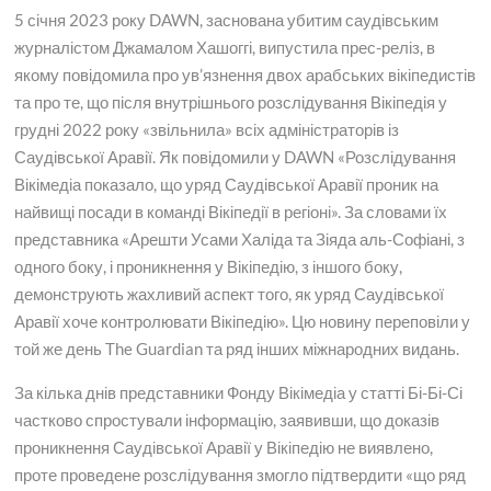
5 січня 2023 року DAWN, заснована убитим саудівським
журналістом Джамалом Хашоггі, випустила прес-реліз, в
якому повідомила про ув’язнення двох арабських вікіпедистів
та про те, що після внутрішнього розслідування Вікіпедія у
грудні 2022 року «звільнила» всіх адміністраторів із
Саудівської Аравії. Як повідомили у DAWN «Розслідування
Вікімедіа показало, що уряд Саудівської Аравії проник на
найвищі посади в команді Вікіпедії в регіоні». За словами їх
представника «Арешти Усами Халіда та Зіяда аль-Софіані, з
одного боку, і проникнення у Вікіпедію, з іншого боку,
демонструють жахливий аспект того, як уряд Саудівської
Аравії хоче контролювати Вікіпедію». Цю новину переповіли у
той же день The Guardian та ряд інших міжнародних видань.
За кілька днів представники Фонду Вікімедіа у статті Бі-Бі-Сі
частково спростували інформацію, заявивши, що доказів
проникнення Саудівської Аравії у Вікіпедію не виявлено,
проте проведене розслідування змогло підтвердити «що ряд