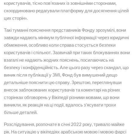
користувачів, тісно пов’язаних із зовнішніми сторонами,
скоординовано редагували платформу для досягнення цілей
цих сторін».
Такі туманні пояснення представників Фонду зрозумілі, вони
завжди надають мінімум публічної інформації через юридичні
обмеження, особливо коли справа стосується безпеки
користувачів і спільнот. Зазвичай при таких блокуваннях вони
взагалі не надають жодних пояснень, посилаючись на
безпеку і конфіденційність. Але цього разу через скандал, що
виник після публікації у ЗМІ, Фонд був вимушений дещо
детальніше пояснити цю справу. Зрештою, переглянувши
внесок заблокованих користувачів та коментарі на різних
сторінках обговорень у Вікіпедії різними мовами, що вони
виникли, як реакція на ці події, вдалось з’ясувати трохи
більше деталей.
Розслідування, розпочате в січні 2022 року, тривало майже
рік. На ситуацію у вікіпедіях арабською мовою і мовою фарсі