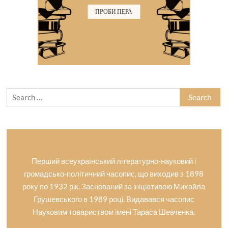
ПРОБИ ПЕРА
Search
for:
Перший всеукраїнський літературно-науковий і
громадсько-політичний часопис, що виходив з 1898
року по 1932 рік. Заснований за ініціативою Михайла
Грушевського в 1989 році. Видавався часопис
Науковим товариством імені Тараса Шевченка.