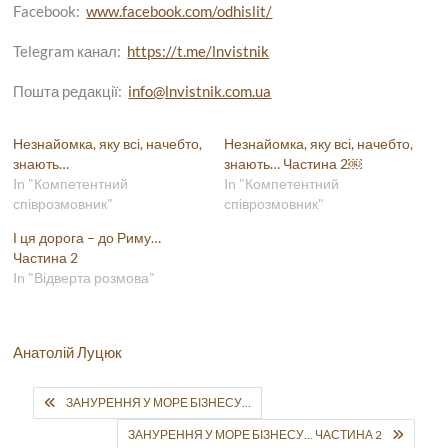
Facebook:
www.facebook.com/odhislit/
Telegram канал:
https://t.me/lnvistnik
Пошта редакції:
info@lnvistnik.com.ua
Незнайомка, яку всі, начебто,
Незнайомка, яку всі, начебто,
знають…
знають… Частина 2￼
In "Компетентний
In "Компетентний
співрозмовник"
співрозмовник"
І ця дорога – до Риму…
Частина 2
In "Відверта розмова"
Анатолій Луцюк
ЗАНУРЕННЯ У МОРЕ БІЗНЕСУ…
ЗАНУРЕННЯ У МОРЕ БІЗНЕСУ… ЧАСТИНА 2