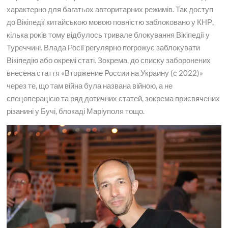
характерно для багатьох авторитарних режимів. Так доступ
до Вікіпедії китайською мовою повністю заблоковано у КНР,
кілька років тому відбулось тривале блокування Вікіпедії у
Туреччині. Влада Росії регулярно погрожує заблокувати
Вікіпедію або окремі статі. Зокрема, до списку заборонених
внесена стаття «Вторжение России на Украину (с 2022)»
через те, що там війна була названа війною, а не
спецоперацією та ряд дотичних статей, зокрема присвячених
різанині у Бучі, блокаді Маріуполя тощо.