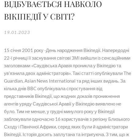
ВІДБУВАЄТЬСЯ НАВКОЛО
ВІКІПЕДІЇ У СВІТІ?
19.01.2023
15 січня 2001 року -День народження Вікіпедії. Напередодні
22-ї річниці її заснування світові ЗМІ вийшли із сенсаційними
заголовками «Саудівська Аравія проникла у Вікіпедію та
ув’язнила двох адміністраторів». Такі статті опублікували The
Guardian, Asian News International та ряд інших видань. За
кілька днів BBC опублікувала спростування від
представників Вікіпедії, що жодних доказів проникнення
агентів уряду Саудівської Аравії у Вікіпедію виявлено не
було. Тим не менше, у грудні минулого року у Вікіпедії
заблокували одночасно 16 користувачів з регіону Близького
Сходу і Північної Африки, серед яких були й адміністратори
Вікіпедії. Історія досить заплутана та інтригуюча. З тим, що ж