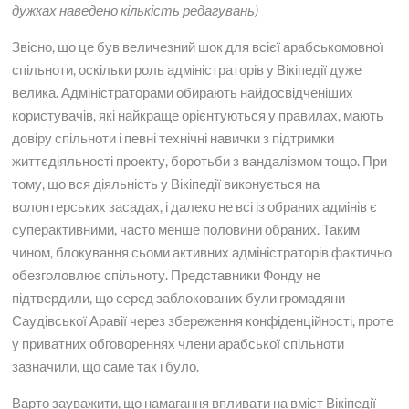
дужках наведено кількість редагувань)
Звісно, що це був величезний шок для всієї арабськомовної
спільноти, оскільки роль адміністраторів у Вікіпедії дуже
велика. Адміністраторами обирають найдосвідченіших
користувачів, які найкраще орієнтуються у правилах, мають
довіру спільноти і певні технічні навички з підтримки
життєдіяльності проекту, боротьби з вандалізмом тощо. При
тому, що вся діяльність у Вікіпедії виконується на
волонтерських засадах, і далеко не всі із обраних адмінів є
суперактивними, часто менше половини обраних. Таким
чином, блокування сьоми активних адміністраторів фактично
обезголовлює спільноту. Представники Фонду не
підтвердили, що серед заблокованих були громадяни
Саудівської Аравії через збереження конфіденційності, проте
у приватних обговореннях члени арабської спільноти
зазначили, що саме так і було.
Варто зауважити, що намагання впливати на вміст Вікіпедії