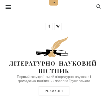
Skip
Search f
Open
Top
to
Sidebar
content
Facebook
Wikipedia
ЛІТЕРАТУРНО-НАУКОВИЙ 
ВІСТНИК
Перший всеукраїнський літературно-науковий і
громадсько-політичний часопис Грушевського
РЕДАКЦІЯ