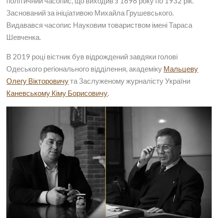
політичний часопис, що виходив з 1898 року по 1932 рік.
Заснований за ініціативою Михайла Грушевського.
Видавався часопис Науковим товариством імені Тараса
Шевченка.
В 2019 році вістник був відрождений завдяки голові
Одеського регіонального відділення, академіку
Мальцеву
Олегу Вікторовичу
та Заслуженому журналісту України
Каневському Кіму Борисовичу
.