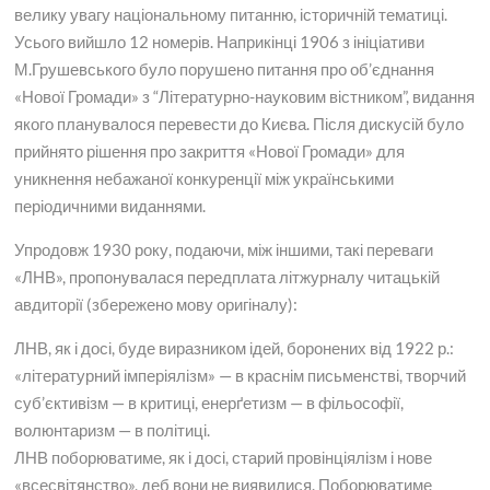
велику увагу національному питанню, історичній тематиці.
Усього вийшло 12 номерів. Наприкінці 1906 з ініціативи
М.Грушевського було порушено питання про об’єднання
«Нової Громади» з “Літературно-науковим вістником”, видання
якого планувалося перевести до Києва. Після дискусій було
прийнято рішення про закриття «Нової Громади» для
уникнення небажаної конкуренції між українськими
періодичними виданнями.
Упродовж 1930 року, подаючи, між іншими, такі переваги
«ЛНВ», пропонувалася передплата літжурналу читацькій
авдиторії (збережено мову оригіналу):
ЛНВ, як і досі, буде виразником ідей, боронених від 1922 р.:
«літературний імперіялізм» — в краснім письменстві, творчий
суб’єктивізм — в критиці, енерґетизм — в фільософії,
волюнтаризм — в політиці.
ЛНВ поборюватиме, як і досі, старий провінціялізм і нове
«всесвітянство», деб вони не виявилися. Поборюватиме