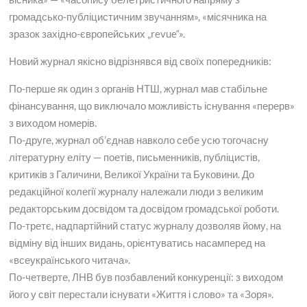
громадсько-публіцистичним звучанням», «місячника на
зразок західно-європейських „revue“».
Новий журнал якісно відрізнявся від своїх попередників:
По-перше як один з органів НТШ, журнал мав стабільне
фінансування, що виключало можливість існування «перерв»
з виходом номерів.
По-друге, журнал об’єднав навколо себе усю тогочасну
літературну еліту — поетів, письменників, публіцистів,
критиків з Галичини, Великої України та Буковини. До
редакційної колегії журналу належали люди з великим
редакторським досвідом та досвідом громадської роботи.
По-третє, надпартійний статус журналу дозволяв йому, на
відміну від інших видань, орієнтуватись насамперед на
«всеукраїнського читача».
По-четверте, ЛНВ був позбавлений конкуренції: з виходом
його у світ перестали існувати «Життя і слово» та «Зоря».