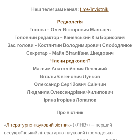
Наш телеграм канал:
t.me/lnvistnik
Редколегія
Голова – Олег Вікторович Мальцев
Головний редактор – Каневський Кім Борисович
Зас. голови – Костянтин Володимирович Слободянюк
Секретар – Майя Віталіївна Шнедович
Члени редколегії
Максим Анатолійович Лепський
Віталій Євгенович Луньов
Олександр Сергійович Саінчин
Людмила Олександрівна Филипович
Ірина Ігорівна Лопатюк
Про вістник
«
Літературно-науковий вістник
» («ЛНВ») — перший
всеукраїнський літературно-науковий і громадсько-