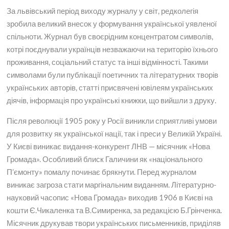
За львівський період виходу журналу у світ, редколегія
зробила великий внесок у формування української уявленої
спільноти. Журнал був своєрідним концентратом символів,
котрі поєднували українців незважаючи на територію їхнього
проживання, соціальний статус та інші відмінності. Такими
символами були публікації поетичних та літературних творів
українських авторів, статті присвячені ювілеям українських
діячів, інформація про українські книжки, що вийшли з друку.
Після революції 1905 року у Росії виникли сприятливі умови
для розвитку як української нації, так і преси у Великій Україні.
У Києві виникає видання-конкурент ЛНВ — місячник «Нова
Громада». Особливий блиск Галичини як «національного
П’ємонту» помалу починає брякнути. Перед журналом
виникає загроза стати маргінальним виданням. Літературно-
науковий часопис «Нова Громада» виходив 1906 в Києві на
кошти Є.Чикаленка та В.Симиренка, за редакцією Б.Грінченка.
Місячник друкував твори українських письменників, приділяв