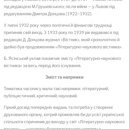
під редакцією М.Грушевського; після війни — у Львові під
редагуванням Дмитра Донцова (1922–1932).
У липні 1932 року через політичні й фінансові труднощі
припинив свій вихід. З 1933 року по 1939 рік видавався під
редакцію Д. Донцова журнал «Вістник», який хронологічно й
ідейно був продовженням «Літературно-наукового вістника».
Б. Ясінський уклав покажчик змісту «Літературно-наукового
вістника» за весь період його існування.
Зміст та напрямки
Тематика часопису мала такі напрямки: літературний,
публіцистичний, критичний, науковий.
Гіркий досвід попередніх видань та потреба у створенні
друкованого органу, котрий промовляв би до усієї української
спільноти спричинив до виходу у світ «Літературно-наукового
вісника» — «часопису белетристичного напряму з