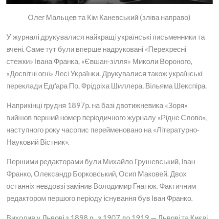
Олег Мальцев та Кім Каневський (зліва направо)
У журналі друкувалися найкращі українські письменники та
вчені. Саме тут були вперше надруковані «Перехресні
стежки» Івана Франка, «Євшан-зілля» Миколи Вороного,
«Досвітні огні» Лесі Українки. Друкувалися також українські
переклади Едґара По, Фрідріха Шиллера, Вільяма Шекспіра.
Наприкінці грудня 1897р. на базі двотижневика «Зоря»
вийшов перший номер періодичного журналу «Рідне Слово»,
наступного року часопис перейменовано на «Літературно-
Науковий Вістник».
Першими редакторами були Михайло Грушевський, Іван
Франко, Олександр Борковський, Осип Маковей. Двох
останніх невдовзі замінив Володимир Гнатюк. Фактичним
редактором першого періоду існування був Іван Франко.
Виходив у Львові з 1898 р., з 1907 до 1919 — Львові та Києві