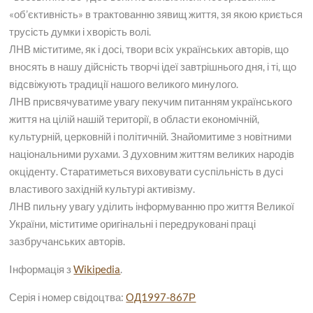
«об’єктивність» в трактованню зявищ життя, зя якою криється
трусість думки і хворість волі.
ЛНВ міститиме, як і досі, твори всіх українських авторів, що
вносять в нашу дійсність творчі ідеї завтрішнього дня, і ті, що
відсвіжують традиції нашого великого минулого.
ЛНВ присвячуватиме увагу пекучим питанням українського
життя на цілій нашій території, в области економічній,
культурній, церковній і політичній. Знайомитиме з новітними
національними рухами. З духовним життям великих народів
окціденту. Старатиметься виховувати суспільність в дусі
властивого західній культурі активізму.
ЛНВ пильну увагу уділить інформуванню про життя Великої
України, міститиме оригінальні і передруковані праці
зазбручанських авторів.
Iнформація з
Wikipedia
.
Серія і номер свідоцтва:
ОД1997-867Р