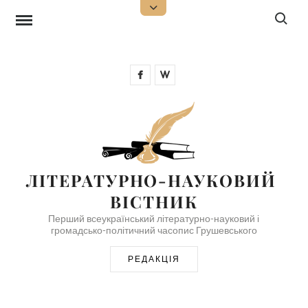
Skip
Search f
Open
Top
to
Sidebar
content
Facebook
Wikipedia
ЛІТЕРАТУРНО-НАУКОВИЙ 
ВІСТНИК
Перший всеукраїнський літературно-науковий і
громадсько-політичний часопис Грушевського
РЕДАКЦІЯ