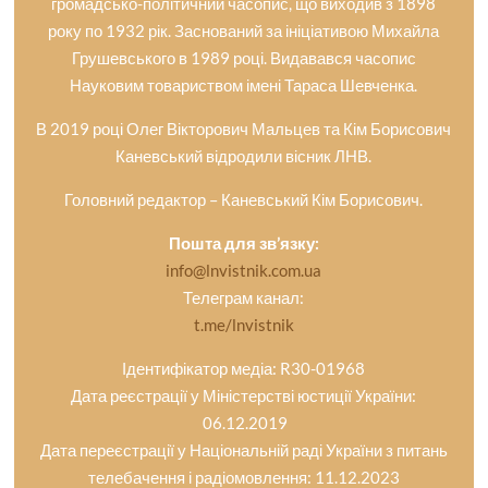
громадсько-політичний часопис, що виходив з 1898
року по 1932 рік. Заснований за ініціативою Михайла
Грушевського в 1989 році. Видавався часопис
Науковим товариством імені Тараса Шевченка.
В 2019 році Олег Вікторович Мальцев та Кім Борисович
Каневський відродили вісник ЛНВ.
Головний редактор – Каневський Кім Борисович.
Пошта для зв’язку:
info@lnvistnik.com.ua
Телеграм канал:
t.me/lnvistnik
Ідентифікатор медіа: R30-01968
Дата реєстрації у Міністерстві юстиції України:
06.12.2019
Дата переєстрації у Національній раді України з питань
телебачення і радіомовлення: 11.12.2023