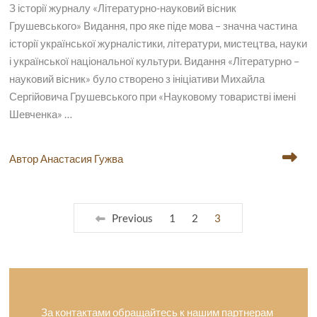
З історії журналу «Літературно-науковий вісник
Грушевського» Видання, про яке піде мова – значна частина
історії української журналістики, літератури, мистецтва, науки
і української національної культури. Видання «Літературно –
науковий вісник» було створено з ініціативи Михайла
Сергійовича Грушевського при «Науковому товаристві імені
Шевченка» …
Автор Анастасия Гужва
Previous
1
2
3
За контактами обращайтесь к нашим партнерам