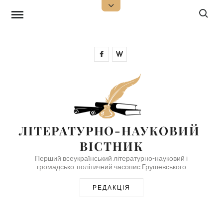
Skip
Search f
Open
Top
to
Sidebar
content
Facebook
Wikipedia
ЛІТЕРАТУРНО-НАУКОВИЙ 
ВІСТНИК
Перший всеукраїнський літературно-науковий і
громадсько-політичний часопис Грушевського
РЕДАКЦІЯ