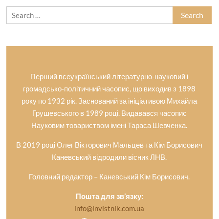
Search
for:
Перший всеукраїнський літературно-науковий і
громадсько-політичний часопис, що виходив з 1898
року по 1932 рік. Заснований за ініціативою Михайла
Грушевського в 1989 році. Видавався часопис
Науковим товариством імені Тараса Шевченка.
В 2019 році Олег Вікторович Мальцев та Кім Борисович
Каневський відродили вісник ЛНВ.
Головний редактор – Каневський Кім Борисович.
Пошта для зв’язку:
info@lnvistnik.com.ua