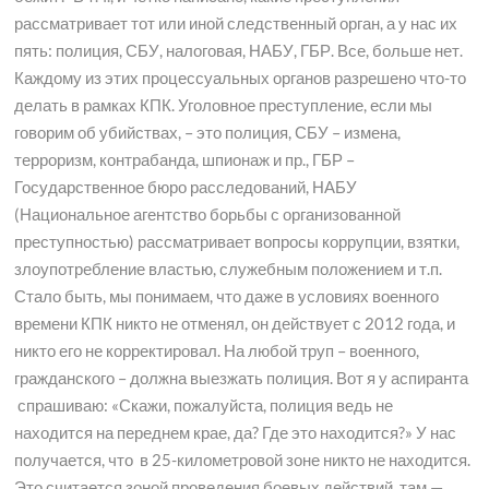
рассматривает тот или иной следственный орган, а у нас их
пять: полиция, СБУ, налоговая, НАБУ, ГБР. Все, больше нет.
Каждому из этих процессуальных органов разрешено что-то
делать в рамках КПК. Уголовное преступление, если мы
говорим об убийствах, – это полиция, СБУ – измена,
терроризм, контрабанда, шпионаж и пр., ГБР –
Государственное бюро расследований, НАБУ
(Национальное агентство борьбы с организованной
преступностью) рассматривает вопросы коррупции, взятки,
злоупотребление властью, служебным положением и т.п.
Стало быть, мы понимаем, что даже в условиях военного
времени КПК никто не отменял, он действует с 2012 года, и
никто его не корректировал. На любой труп – военного,
гражданского – должна выезжать полиция. Вот я у аспиранта
спрашиваю: «Скажи, пожалуйста, полиция ведь не
находится на переднем крае, да? Где это находится?» У нас
получается, что в 25-километровой зоне никто не находится.
Это считается зоной проведения боевых действий, там —