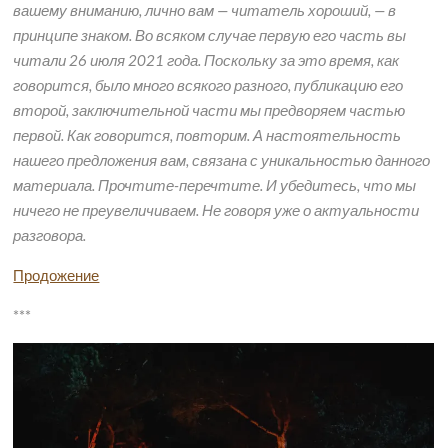
вашему вниманию, лично вам — читатель хороший, — в
принципе знаком. Во всяком случае первую его часть вы
читали 26 июля 2021 года. Поскольку за это время, как
говорится, было много всякого разного, публикацию его
второй, заключительной части мы предворяем частью
первой. Как говорится, повторим. А настоятельность
нашего предложения вам, связана с уникальностью данного
материала. Прочтите-перечтите. И убедитесь, что мы
ничего не преувеличиваем. Не говоря уже о актуальности
разговора.
Продожение
***