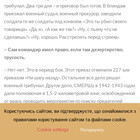
трибунал. Два-три дня – и приговор был готов. В блиндаж
приезжал военный судья, военный прокурор, заводили
солдата те же солдаты под конвоем. «Это ты убил своего
товарища». «Да, я». «А как же так?» «Ну, с пьяну что не
сделаешь?» «Ну, хорошо. Расстрелять перед строем».
– Сам командир имел право, если там дезертирство,
трусость.
– Нет-нет. Это в период боя. Этот приказ отменили 227-ым
приказом «Ни шагу назад». Остальное все дело решал
военный трибунал. Другое дело, СМЕРШу в 1942-1943 годах
дали полномочия в 1,5-2-километровой зоне, освобожденной
от врага, проводить мероприятия по поиску предателей
родины, дезертиров, немцев. Только у СМЕРШа были
Користуючись сайтом, ви підтверджуєте, що ознайомилися з
полномочия. Поймали, расстреляли. Т.е. они прочесывали
правилами користування сайтом та файлами cookie.
леса, деревни.
Cookie settings
Погоджуюсь
– Даже