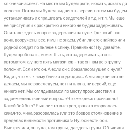
ключевой аспект. На месте мы будем рыть, нюхать, искать до
волоска. Потом мы будем выдвигать версии, потом мы будем
устанавливать и опрашивать свидетелей и т.д. и т.п. Мы еще
не приступили к раскрытию и никого не будем задерживать.
Опять же, здесь вопрос задержания на нуле. Где погиб наш
воин, вооружены все, и мы не знаем, убил ли его снайпер или
родной солдат по пьянке в спину. Правильно? Ну, давайте,
будем пробовать, может быть, его задерживать, а он с
автоматом, а у него пять магазинов – так он нам всю группу
положит. Если это он. А если он с боезапасом ушел с нуля?
Видит, что мы к нему близко подходим… А мы еще ничего не
делаем, мы не расследуем, нет ни плана, ни версий, еще
ничего нет. Мы оглядываемся по месту происшествия и
задаем единственный вопрос: «Что же здесь произошло?
Какой бой был? Был ли это выстрел, граната взорвалась
какая-то, мина разорвалась или это боевое столкновение в
пределах видимости противника?» Ну, бой есть бой.
Выстрелили, он туда, там трупы, да здесь трупы. Объявили