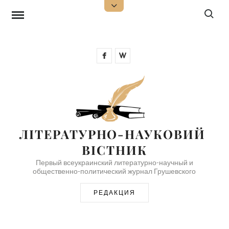
Перейти
Поиск:
Открыть
верхнюю
к
боковую
панель
содержимому
Facebook
Wikipedia
ЛІТЕРАТУРНО-НАУКОВИЙ 
ВІСТНИК
Первый всеукраинский литературно-научный и
общественно-политический журнал Грушевского
РЕДАКЦИЯ