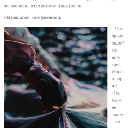
понравился – взял автомат и выстрелил.
– Взбесился контуженный.
– Что
произ
ошло?
Но
есть
труп.
И все
говор
ят:
«Ну,
мы ж
не
знаем
, что