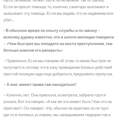
Если он просит помощи, то, конечно, санитары выезжают и
оказывают эту помощь. Если мы видим, что он недвижим или
убит…
–В обычное время по опыту службы и по закону –
всякому дураку известно, это в школе милиции говорили
– «Чем быстрее вы попадете на место преступления, тем
больше шансов его раскрыть».
– Правильно. Если мы говорим об этом, то никак быстрее не
получается, потому что в зону проведения боевых действий
простой полиции надо еще добраться, предъявить пропуска.
– А они имеют права там находиться?
–
Конечно, нет. Она приехала, осмотрела, забрала труп и
уехала. Вот я и говорю: «А как же это может быть? Как это на
практике?» Он говорит: «Ну, обычно на практике, если труп
где-то в полевых условиях, мы запрашиваем террористов и