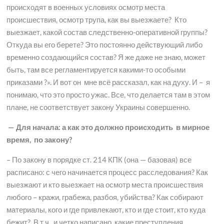
происходят в военных условиях осмотр места
происшествия, осмотр трупа, как вы выезжаете? Кто
выезжает, какой состав следственно-оперативной группы?
Откуда вы его берете? Это постоянно действующий либо
временно создающийся состав? Я же даже не знаю, может
быть, там все регламентируется какими-то особыми
приказами ?». И вот он мне всё рассказал, как на духу. И – я
понимаю, что это просто ужас. Все, что делается там в этом
плане, не соответствует закону Украины совершенно.
— Для начала: а как это должно происходить в мирное
время, по закону?
– По закону в порядке ст. 214 КПК (она — базовая) все
расписано: с чего начинается процесс расследования? Как
выезжают и кто выезжает на осмотр места происшествия
любого – кражи, грабежа, разбоя, убийства? Как собирают
материалы, кого и где привлекают, кто и где стоит, кто куда
бежит? В т.ч., и четко написано, какие преступления