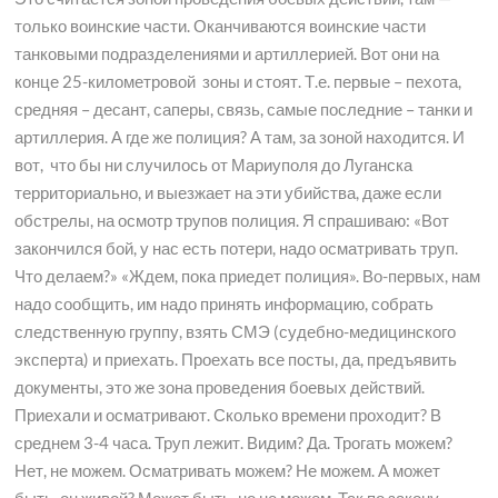
только воинские части. Оканчиваются воинские части
танковыми подразделениями и артиллерией. Вот они на
конце 25-километровой зоны и стоят. Т.е. первые – пехота,
средняя – десант, саперы, связь, самые последние – танки и
артиллерия. А где же полиция? А там, за зоной находится. И
вот, что бы ни случилось от Мариуполя до Луганска
территориально, и выезжает на эти убийства, даже если
обстрелы, на осмотр трупов полиция. Я спрашиваю: «Вот
закончился бой, у нас есть потери, надо осматривать труп.
Что делаем?» «Ждем, пока приедет полиция». Во-первых, нам
надо сообщить, им надо принять информацию, собрать
следственную группу, взять СМЭ (судебно-медицинского
эксперта) и приехать. Проехать все посты, да, предъявить
документы, это же зона проведения боевых действий.
Приехали и осматривают. Сколько времени проходит? В
среднем 3-4 часа. Труп лежит. Видим? Да. Трогать можем?
Нет, не можем. Осматривать можем? Не можем. А может
быть, он живой? Может быть, но не можем. Так по закону.