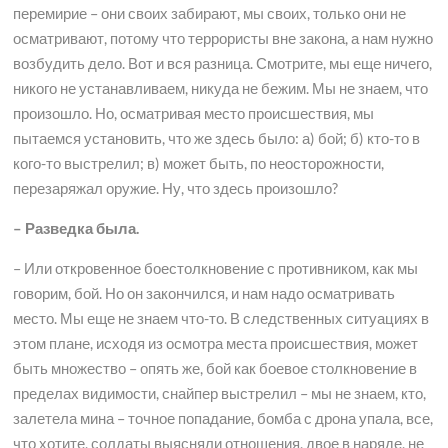
перемирие – они своих забирают, мы своих, только они не
осматривают, потому что террористы вне закона, а нам нужно
возбудить дело. Вот и вся разница. Смотрите, мы еще ничего,
никого не устанавливаем, никуда не бежим. Мы не знаем, что
произошло. Но, осматривая место происшествия, мы
пытаемся установить, что же здесь было: а) бой; б) кто-то в
кого-то выстрелил; в) может быть, по неосторожности,
перезаряжал оружие. Ну, что здесь произошло?
– Разведка была.
– Или откровенное боестолкновение с противником, как мы
говорим, бой. Но он закончился, и нам надо осматривать
место. Мы еще не знаем что-то. В следственных ситуациях в
этом плане, исходя из осмотра места происшествия, может
быть множество – опять же, бой как боевое столкновение в
пределах видимости, снайпер выстрелил – мы не знаем, кто,
залетела мина – точное попадание, бомба с дрона упала, все,
что хотите, солдаты выясняли отношения, двое в наряде, не