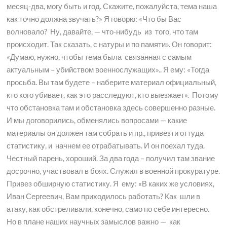
месяц-два, могу быть и год. Скажите, пожалуйста, тема наша
как точно должна звучать?» Я говорю: «Что бы Вас
волновало? Ну, давайте, — что-нибудь из того, что там
происходит. Так сказать, с натуры и по памяти». Он говорит:
«Думаю, нужно, чтобы тема была связанная с самым
актуальным – убийством военнослужащих».. Я ему: «Тогда
просьба. Вы там будете – наберите материал официальный,
кто кого убивает, как это расследуют, кто выезжает». Потому
что обстановка там и обстановка здесь совершенно разные.
И мы договорились, обменялись вопросами — какие
материалы он должен там собрать и пр., привезти оттуда
статистику, и начнем ее отрабатывать. И он поехал туда.
Честный парень, хороший. За два года – получил там звание
досрочно, участвовал в боях. Служил в военной прокуратуре.
Привез обширную статистику. Я ему: «В каких же условиях,
Иван Сергеевич, Вам приходилось работать? Как шли в
атаку, как обстреливали, конечно, само по себе интересно.
Но в плане наших научных замыслов важно — как