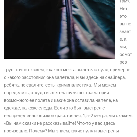
там».
Нет,
это
вы не
знает
е, а
мы,
осмот
рев
труп, точно скажем, с какого места вылетела пуля, примерно
с какого расстояния она залетела, и вы здесь на снайпера,
ребята, не свалите, есть криминалистика. Мы можем
определить, откуда вылетела пуля по траектории
возможного ее полета и какие она оставила на теле, на
одежде, на коже следы. Если это был выстрел с
неопределенно близкого расстояния, 1,5-2 метра, мы скажем:
«Вы нам сказки не рассказывайте! Что-то у вас здесь
произошло. Почему? Мы знаем, какие пуля и выстрелы