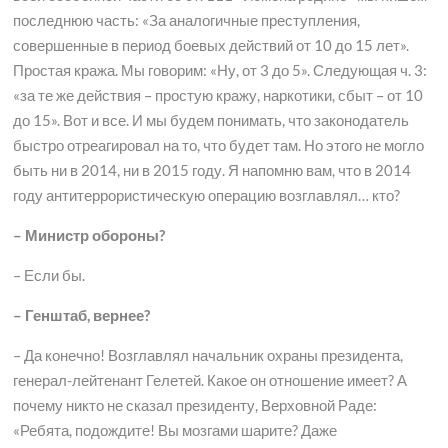
последнюю часть: «За аналогичные преступления,
совершенные в период боевых действий от 10 до 15 лет».
Простая кража. Мы говорим: «Ну, от 3 до 5». Следующая ч. 3:
«за те же действия – простую кражу, наркотики, сбыт – от 10
до 15». Вот и все. И мы будем понимать, что законодатель
быстро отреагировал на то, что будет там. Но этого не могло
быть ни в 2014, ни в 2015 году. Я напомню вам, что в 2014
году антитеррористическую операцию возглавлял… кто?
– Министр обороны?
– Если бы.
– Генштаб, вернее?
– Да конечно! Возглавлял начальник охраны президента,
генерал-лейтенант Гелетей. Какое он отношение имеет? А
почему никто не сказал президенту, Верховной Раде:
«Ребята, подождите! Вы мозгами шарите? Даже