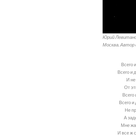
Юрий Левитанск
Москва. Автор
Всего и
Всего и 
И не
От эт
Всего 
Всего и
Не п
А зад
Мне жа
И все ж 