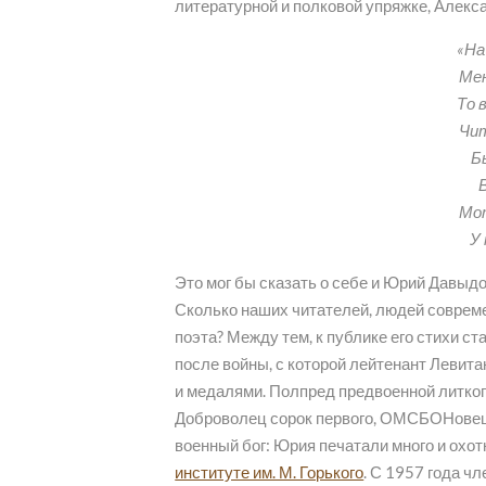
литературной и полковой упряжке, Алекс
«На
Мен
То 
Чит
Б
Мот
У 
Это мог бы сказать о себе и Юрий Давыдо
Сколько наших читателей, людей современ
поэта? Между тем, к публике его стихи ст
после войны, с которой лейтенант Левит
и медалями. Полпред предвоенной литког
Доброволец сорок первого, ОМСБОНовец, 
военный бог: Юрия печатали много и охо
институте им. М. Горького
. С 1957 года ч