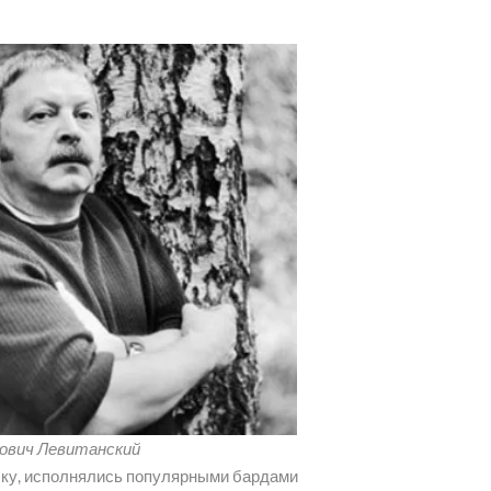
ович Левитанский
зыку, исполнялись популярными бардами