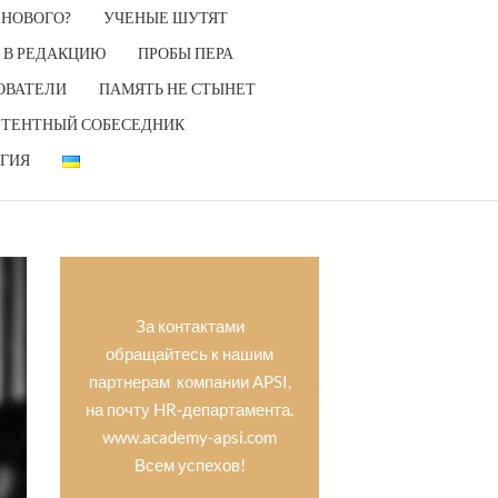
 НОВОГО?
УЧЕНЫЕ ШУТЯТ
 В РЕДАКЦИЮ
ПРОБЫ ПЕРА
ОВАТЕЛИ
ПАМЯТЬ НЕ СТЫНЕТ
ТЕНТНЫЙ СОБЕСЕДНИК
ГИЯ
За контактами
обращайтесь к нашим
партнерам компании APSI,
на почту HR-департамента.
www.academy-apsi.com
Всем успехов!