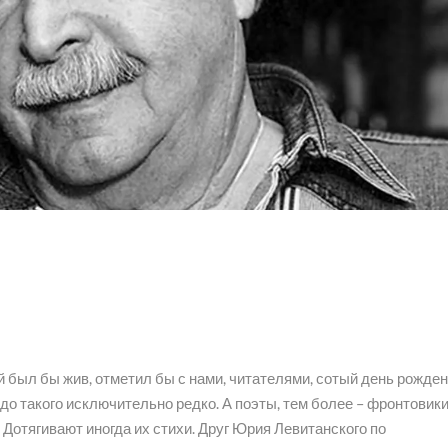
 был бы жив, отметил бы с нами, читателями, сотый день рожден
о такого исключительно редко. А поэты, тем более – фронтовики
. Дотягивают иногда их стихи. Друг Юрия Левитанского по