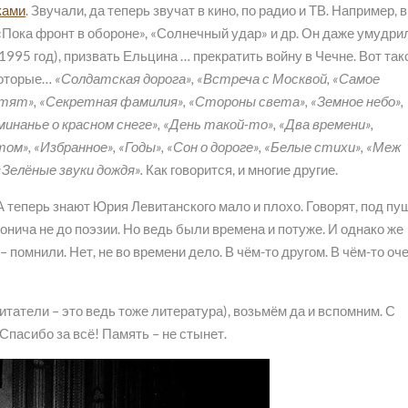
ками
. Звучали, да теперь звучат в кино, по радио и ТВ. Например, в
«Пока фронт в обороне», «Солнечный удар» и др. Он даже умудри
1995 год), призвать Ельцина … прекратить войну в Чечне. Вот так
екоторые…
«Солдатская дорога», «Встреча с Москвой, «Самое
етят», «Секретная фамилия», «Стороны света», «Земное небо»,
инанье о красном снеге», «День такой-то», «Два времени»,
м», «Избранное», «Годы», «Сон о дороге», «Белые стихи», «Меж
 «Зелёные звуки дождя».
Как говорится, и многие другие.
 А теперь знают Юрия Левитанского мало и плохо. Говорят, под пу
нича не до поэзии. Но ведь были времена и потуже. И однако же
– помнили. Нет, не во времени дело. В чём-то другом. В чём-то оч
итатели – это ведь тоже литература), возьмём да и вспомним. С
пасибо за всё! Память – не стынет.