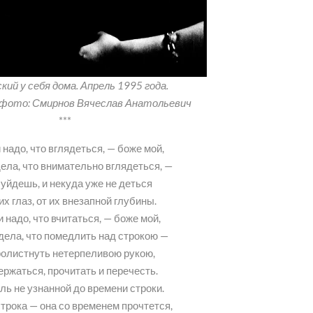
ий у себя дома. Апрель 1995 года.
 фото: Смирнов Вячеслав Анатольевич
***
 надо, что вглядеться, — боже мой,
дела, что внимательно вглядеться, —
 уйдешь, и некуда уже не деться
их глаз, от их внезапной глубины.
и надо, что вчитаться, — боже мой,
 дела, что помедлить над строкою —
ролистнуть нетерпеливою рукою,
ержаться, прочитать и перечесть.
ль не узнанной до времени строки.
строка — она со временем прочтется,