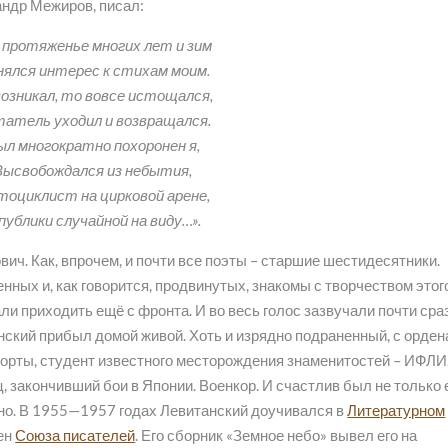
андр Межиров, писал:
 протяженье многих лет и зим
ялся интерес к стихам моим.
возникал, то вовсе истощался,
атель уходил и возвращался.
ыл многократно похоронен я,
Высвобождался из небытия,
оциклист на цирковой арене,
публики случайной на виду…».
вич. Как, впрочем, и почти все поэты – старшие шестидесятники.
ных и, как говорится, продвинутых, знакомы с творчеством этог
али приходить ещё с фронта. И во весь голос зазвучали почти сра
анский прибыл домой живой. Хоть и изрядно подраненный, с орде
орты, студент известного месторождения знаменитостей – ИФЛИ
закончивший бои в Японии. Военкор. И счастлив был не только 
тно. В 1955—1957 годах Левитанский доучивался в
Литературном
лен
Союза писателей
. Его сборник «Земное небо» вывел его на