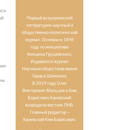
лся
Первый всеукраинский
ой
литературно-научный и
общественно-политический
журнал. Основан в 1898
году по инициативе
Михаила Грушевского.
Издавался журнал
шки
Научным обществом имени
Тараса Шевченко.
ень
В 2019 году Олег
Викторович Мальцев и Ким
Борисович Каневский
возродили вестник ЛНВ.
Главный редактор –
Каневский Ким Борисович.