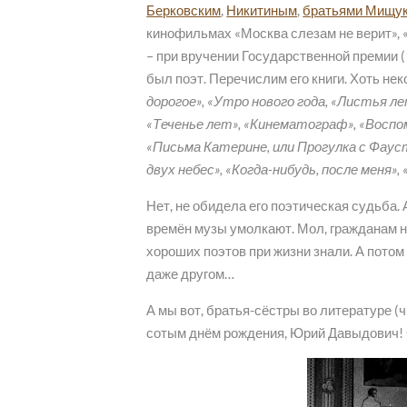
Берковским
,
Никитиным
,
братьями Мищу
кинофильмах «Москва слезам не верит», 
– при вручении Государственной премии (
был поэт. Перечислим его книги. Хоть н
дорогое», «Утро нового года, «Листья л
«Теченье лет», «Кинематограф», «Воспом
«Письма Катерине, или Прогулка с Фаусто
двух небес», «Когда-нибудь, после меня»,
Нет, не обидела его поэтическая судьба.
времён музы умолкают. Мол, гражданам но
хороших поэтов при жизни знали. А потом 
даже другом…
А мы вот, братья-сёстры во литературе (ч
сотым днём рождения, Юрий Давыдович! С