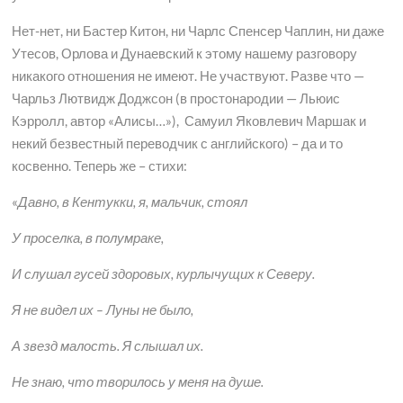
Нет-нет, ни Бастер Китон, ни Чарлс Спенсер Чаплин, ни даже
Утесов, Орлова и Дунаевский к этому нашему разговору
никакого отношения не имеют. Не участвуют. Разве что —
Чарльз Лютвидж Доджсон (в простонародии — Льюис
Кэрролл, автор «Алисы…»), Самуил Яковлевич Маршак и
некий безвестный переводчик с английского) – да и то
косвенно. Теперь же – стихи:
«
Давно, в Кентукки, я, мальчик, стоял
У проселка, в полумраке,
И слушал гусей здоровых, курлычущих к Северу.
Я не видел их – Луны не было,
А звезд малость. Я слышал их.
Не знаю, что творилось у меня на душе.