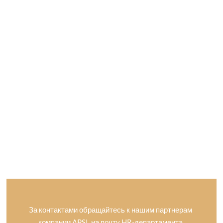
За контактами обращайтесь к нашим партнерам
компании APSI, на почту HR-департамента.