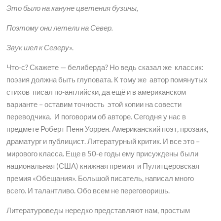
Это было на кануне цветения бузины,
Поэтому они летели на Север.
Звук шел к Северу
».
Что-с? Скажете — белиберда? Но ведь сказал же классик:
поэзия должна быть глуповата. К тому же автор помянутых
стихов писал по-английски, да ещё и в американском
варианте – оставим точность этой копии на совести
переводчика. И поговорим об авторе. Сегодня у нас в
предмете Роберт Пенн Уоррен. Американский поэт, прозаик,
драматург и публицист. Литературный критик. И все это –
мирового класса. Еще в 50-е годы ему присуждены были
национальная (США) книжная премия и Пулитцеровская
премия «Обещания». Большой писатель, написал много
всего. И талантливо. Обо всем не переговоришь.
Литературоведы нередко представляют нам, простым