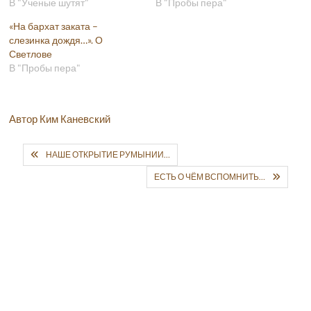
В "Ученые шутят"
В "Пробы пера"
«На бархат заката –
слезинка дождя…». О
Светлове
В "Пробы пера"
Автор Ким Каневский
НАШЕ ОТКРЫТИЕ РУМЫНИИ…
ЕСТЬ О ЧЁМ ВСПОМНИТЬ…