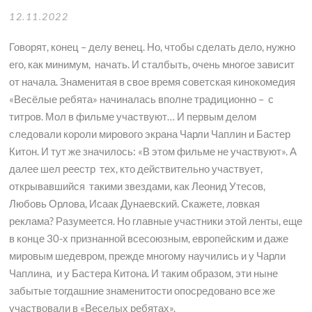
12.11.2022
Говорят, конец – делу венец. Но, чтобы сделать дело, нужно
его, как минимум, начать. И сталбыть, очень многое зависит
от начала. Знаменитая в свое время советская кинокомедия
«Весёлые ребята» начиналась вполне традиционно – с
титров. Мол в фильме участвуют… И первым делом
следовали короли мирового экрана Чарли Чаплин и Бастер
Китон. И тут же значилось: «В этом фильме не участвуют». А
далее шел реестр тех, кто действительно участвует,
открывавшийся такими звездами, как Леонид Утесов,
Любовь Орлова, Исаак Дунаевский. Скажете, ловкая
реклама? Разумеется. Но главные участники этой ленты, еще
в конце 30-х признанной всесоюзным, европейским и даже
мировым шедевром, прежде многому научились и у Чарли
Чаплина, и у Бастера Китона. И таким образом, эти ныне
забытые тогдашние знаменитости опосредовано все же
участвовали в «Веселых ребятах».