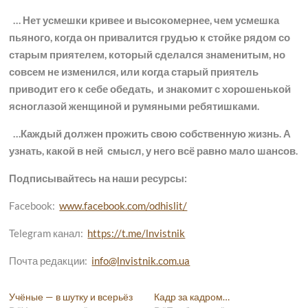
…
Нет усмешки кривее и высокомернее, чем усмешка
пьяного, когда он привалится грудью к стойке рядом со
старым приятелем, который сделался знаменитым, но
совсем не изменился, или когда старый приятель
приводит его к себе обедать, и знакомит с хорошенькой
ясноглазой женщиной и румяными ребятишками.
…Каждый должен прожить свою собственную жизнь. А
узнать, какой в ней смысл, у него всё равно мало шансов.
Подписывайтесь на наши ресурсы:
Facebook:
www.facebook.com/odhislit/
Telegram канал:
https://t.me/lnvistnik
Почта редакции:
info@lnvistnik.com.ua
Учёные — в шутку и всерьёз
Кадр за кадром…