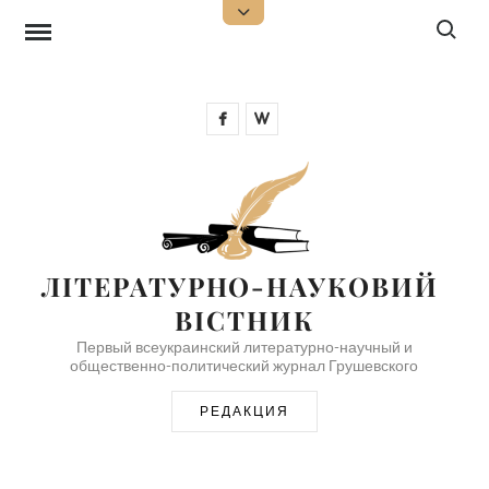
Перейти
Поиск:
Открыть
верхнюю
к
боковую
панель
содержимому
Facebook
Wikipedia
ЛІТЕРАТУРНО-НАУКОВИЙ 
ВІСТНИК
Первый всеукраинский литературно-научный и
общественно-политический журнал Грушевского
РЕДАКЦИЯ