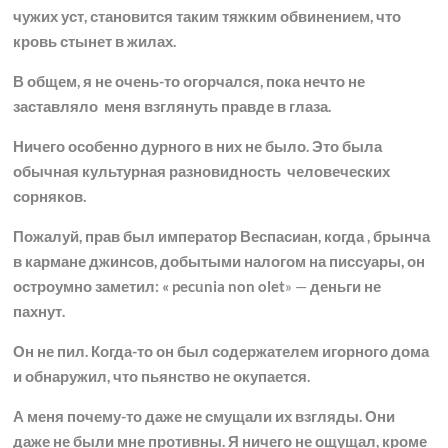
чужих уст, становится таким тяжким обвинением, что
кровь стынет в жилах.
В общем, я не очень-то огорчался, пока нечто не
заставляло меня взглянуть правде в глаза.
Ничего особенно дурного в них не было. Это была
обычная культурная разновидность человеческих
сорняков.
Пожалуй, прав был император Веспасиан, когда , брынча
в кармане джинсов, добытыми налогом на писсуары, он
остроумно заметил: «
pecunia non olet
» —
деньги не
пахнут.
Он не пил. Когда-то он был содержателем игорного дома
и обнаружил, что пьянство не окупается.
А меня почему-то даже не смущали их взгляды. Они
даже не были мне противны. Я ничего не ощущал, кроме