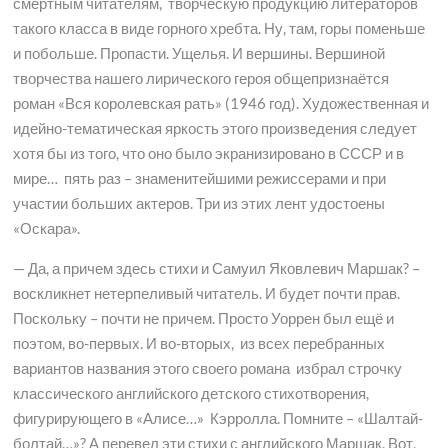
смертным читателям, творческую продукцию литераторов
такого класса в виде горного хребта. Ну, там, горы поменьше
и побольше. Пропасти. Ущелья. И вершины. Вершиной
творчества нашего лирического героя общепризнаётся
роман «Вся королевская рать» (1946 год). Художественная и
идейно-тематическая яркость этого произведения следует
хотя бы из того, что оно было экранизировано в СССР и в
мире… пять раз – знаменитейшими режиссерами и при
участии больших актеров. Три из этих лент удостоены
«Оскара».
— Да, а причем здесь стихи и Самуил Яковлевич Маршак? –
воскликнет нетерпеливый читатель. И будет почти прав.
Поскольку – почти не причем. Просто Уоррен был ещё и
поэтом, во-первых. И во-вторых, из всех перебранных
вариантов названия этого своего романа избрал строчку
классического английского детского стихотворения,
фигурирующего в «Алисе…» Кэрролла. Помните – «Шалтай-
болтай…»? А перевел эти стихи с английского Маршак. Вот,