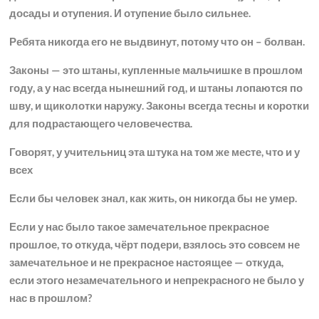
досады и отупения. И отупение было сильнее.
Ребята никогда его не выдвинут, потому что он – болван.
Законы — это штаны, купленные мальчишке в прошлом
году, а у нас всегда нынешний год, и штаны лопаются по
шву, и щиколотки наружу. Законы всегда тесны и коротки
для подрастающего человечества.
Говорят, у учительниц эта штука на том же месте, что и у
всех
Если бы человек знал, как жить, он никогда бы не умер.
Если у нас было такое замечательное прекрасное
прошлое, то откуда, чёрт подери, взялось это совсем не
замечательное и не прекрасное настоящее — откуда,
если этого незамечательного и непрекрасного не было у
нас в прошлом?