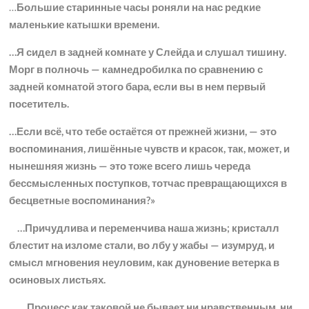
…
Большие старинные часы роняли на нас редкие
маленькие катышки времени.
…Я сидел в задней комнате у Слейда и слушал тишину.
Морг в полночь — камнедробилка по сравнению с
задней комнатой этого бара, если вы в нем первый
посетитель.
…Если всё, что тебе остаётся от прежней жизни, — это
воспоминания, лишённые чувств и красок, так, может, и
нынешняя жизнь — это тоже всего лишь череда
бессмысленных поступков, тотчас превращающихся в
бесцветные воспоминания?»
…Причудлива и переменчива наша жизнь; кристалл
блестит на изломе стали, во лбу у жабы — изумруд, и
смысл мгновения неуловим, как дуновение ветерка в
осиновых листьях.
…Процесс как таковой не бывает ни нравственным, ни