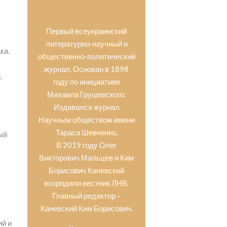
Первый всеукраинский
литературно-научный и
ка.
общественно-политический
журнал. Основан в 1898
,
году по инициативе
Михаила Грушевского.
Издавался журнал
Научным обществом имени
Тараса Шевченко.
ый
В 2019 году Олег
Викторович Мальцев и Ким
Борисович Каневский
ы
возродили вестник ЛНВ.
Главный редактор –
и
Каневский Ким Борисович.
ий и