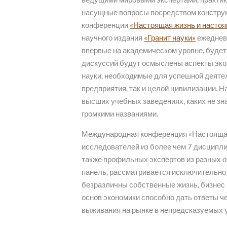
насущные вопросы посредством конструкт
конференции
«Настоящая жизнь и настоя
научного издания
«Гранит науки»
ежедне
впервые на академическом уровне, буде
дискуссий будут осмыслены аспекты экон
науки, необходимые для успешной деятел
предприятия, так и целой цивилизации. Н
высших учебных заведениях, каких не з
громкими названиями.
Международная конференция «Настоящая
исследователей из более чем 7 дисципли
также профильных экспертов из разных 
панель, рассматривается исключительно 
безразличны собственные жизнь, бизне
основ экономики способно дать ответы че
выживания на рынке в непредсказуемых у