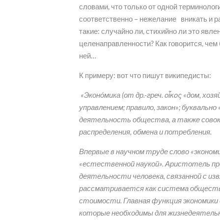
словами, что только от одной терминологи
соответственно – нежелание вникать и ра
такие: случайно ли, стихийно ли это явле
целенаправленности? Как говорится, чем
ней…
К примеру: вот что пишут википедисты:
«Эконо́мика (от др.-греч. οἶκος «дом, х
управлением; правило, закон»; буквальн
деятельность общества, а также сово
распределения, обмена и потребления.
Впервые в научном труде слово «экономик
«естественной наукой». Аристотель п
деятельности человека, связанной с из
рассматривается как система обществ
стоимости. Главная функция экономики
которые необходимы для жизнедеятельн