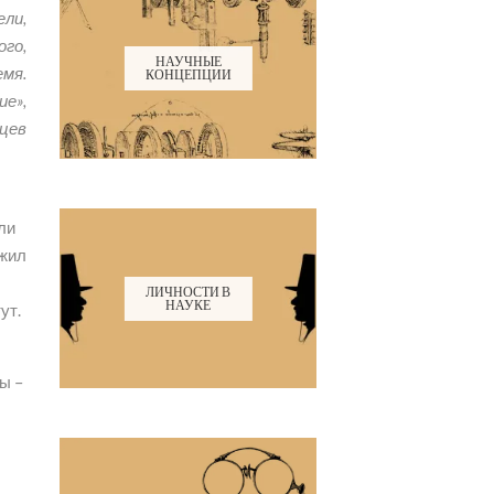
ели,
ого,
НАУЧНЫЕ
емя.
КОНЦЕПЦИИ
ие»,
цев
ли
ужил
ЛИЧНОСТИ В
НАУКЕ
ут.
ы –