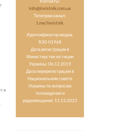
Контакты:
т
info@lnvistnik.com.ua
Телеграм канал:
t.me/lnvistnik
Идентификатор медиа:
R30-01968
Дата регистрации в
Министерстве юстиции
Украины: 06.12.2019
Дата перерегистрации в
Национальном совете
Украины по вопросам
т в
телевидения и
радиовещания: 11.12.2023
й