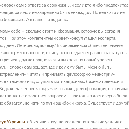
человек сам в ответе за свою жизнь, и если кто-либо предпочитае
 концов, законом не запрещено быть невеждой. Но ведь это и не
е безопасно. А в наше – и подавно.
амому себе — сколько стоит информация, которую вы сегодня
нтов. При этом компетентный совет/консультация эксперта
ло денег. Интересно, почему? В современном обществе разные
езинформированности, в силу чего создается разность статусов.
 кризиса, другие процветают и выходят на новый уровень.
л. Человек сам решает, где и кем ему быть. Можно быть
отребления», читать и принимать философию мейнстрим-
несе / технологиях, слушать мотивационных бизнес-тренеров и
едь когда человека окружает только дезинформация, он начинае
 заставляет его задаться вопросом — насколько достоверна была
е обязательно идти по пути ошибок и краха. Существует и друго
аук Украины
,
объединив научно-исследовательские усилия с
ами и деятелями, восстанавливают историю и находят ответы на