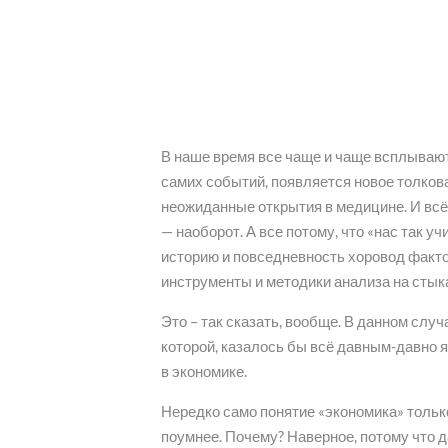
В наше время все чаще и чаще всплывают
самих событий, появляется новое толкова
неожиданные открытия в медицине. И всё 
— наоборот. А все потому, что «нас так уч
историю и повседневность хоровод факто
инструменты и методики анализа на стыка
Это – так сказать, вообще. В данном слу
которой, казалось бы всё давным-давно я
в экономике.
Нередко само понятие «экономика» только
поумнее. Почему? Наверное, потому что