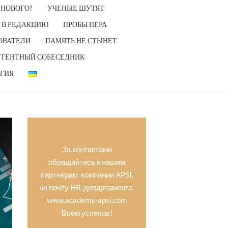
 НОВОГО?
УЧЕНЫЕ ШУТЯТ
 В РЕДАКЦИЮ
ПРОБЫ ПЕРА
ОВАТЕЛИ
ПАМЯТЬ НЕ СТЫНЕТ
ТЕНТНЫЙ СОБЕСЕДНИК
ГИЯ
За контактами
обращайтесь к нашим
партнерам компании APSI,
на почту HR-департамента.
www.academy-apsi.com
Всем успехов!