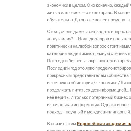
экономики в целом. Оно конечно, каждый 
жить в иллюзиях — это его право. В конце
обязательно. Да оно же во все времена – н
Стоит, очень даже стоит задать вопрос с
«погуглили»? — Ноль долларов и ноль це
практически на любой вопрос стоит нема
категории людей имеют разную степень д
Пока одни бизнесы закрываются во время
Последний год это ярко продемонстрирова
прекрасным представителем «общества п
источников об истории / экономике / биз
продолжать питаться дезинформацией… В
неё верить. И только потерянный бизнес
изначальная информация. Однако вовсе н
подход – научный и междисциплинарный.
В связи с этим
Европейская академия н
ведущими мировыми экспертами, практик