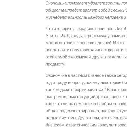
Экономика помогает удовлетворить пот
общества представляет собой сложный
жизнедеятельность каждого человека и
Что и говорить — красиво написано. Лихо
Учитесь!». Да ведь, строго между нами, н
можно встроить зловещих деяний. И это –
после почти полуторагодичного карантина 
этой самой экономикой, дружат отдельны
предмету.
Экономике в частном бизнесе также сегод
год от роду вопросу, почему некоторые б
толком даже сформироваться? В настоя
экстремальных ситуаций, финансовых кр
того, что лишь немногие способны справи
чётко продемонстрировала, насколько уяз
целые системы. Дело в том, что очень и о
бизнесом, стратегическим консультирован