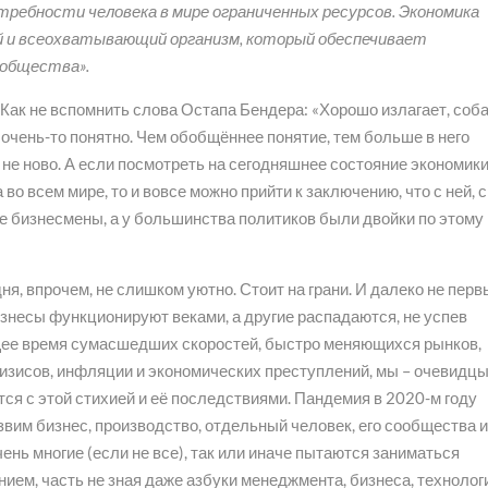
ребности человека в мире ограниченных ресурсов. Экономика
 и всеохватывающий организм, который обеспечивает
 общества».
! Как не вспомнить слова Остапа Бендера: «Хорошо излагает, соба
е очень-то понятно. Чем обобщённее понятие, тем больше в него
 не ново. А если посмотреть на сегодняшнее состояние экономики
во всем мире, то и вовсе можно прийти к заключению, что с ней, с
е бизнесмены, а у большинства политиков были двойки по этому
ня, впрочем, не слишком уютно. Стоит на грани. И далеко не перв
изнесы функционируют веками, а другие распадаются, не успев
щее время сумасшедших скоростей, быстро меняющихся рынков,
изисов, инфляции и экономических преступлений, мы – очевидц
тся с этой стихией и её последствиями. Пандемия в 2020-м году
вим бизнес, производство, отдельный человек, его сообщества 
чень многие (если не все), так или иначе пытаются заниматься
ием, часть не зная даже азбуки менеджмента, бизнеса, технолог