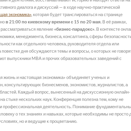
ивного диалога и дискуссий — в ходе научно-практической
щая экономика»
, которая будет транслироваться на странице
вно
в 21:00 по киевскому времени
с 15 по 20 мая.
В её рамках,
т рассматриваться явление
«бизнес-парадокс»
. В контексте онла
омики, менеджмента, бизнеса, консалтинга, сферы безопасности
ьности как отдельного человека, руководителя отдела или
а повестке дня обсуждаются темы и вопросы, о которых не говоря
нают выпускники MBA и прочих образовательных заведений с
 жизнь и настоящая экономика» объединяет ученых и
н, консультирующих бизнесменов, экономистов, журналистов, а
областей. Каждый вопрос, вынесенный на дискуссионную онлайн-
на стыке нескольких наук. Конференция полезна тем, кому не
с и профессиональная деятельность. Понимание фундаментальн
ловеку о тех знаниях и навыках, которые необходимы не просто 
словиях, но и ведущие к процветанию.