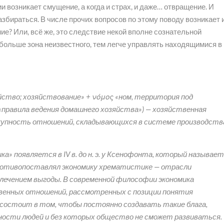
и возникает смущение, а когда и страх, и даже… отвращение. И
збираться. В числе прочих вопросов по этому поводу возникает 
ние? Или, всё же, это следствие некой вполне сознательной
 больше зона неизвестного, тем легче управлять находящимися в
озяйство; хозяйствование» + νόμος «ном, территория под
о «правила ведения домашнего хозяйства») — хозяйственная
купность отношений, складывающихся в системе производств
а» появляется в IV в. до н. э. у Ксенофонта, который называет
ротивопоставлял экономику хрематистике — отрасли
влечением выгоды. В современной философии экономика
енных отношений, рассмотренных с позиции понятия
 состоит в том, чтобы постоянно создавать такие блага,
ости людей и без которых общество не сможет развиваться.