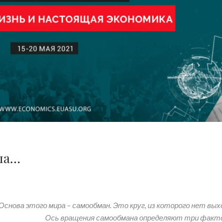
ила…
Основа этого мира – самообман. Это круг, из которого нет вых
Ось вращения самообмана определяют три факт