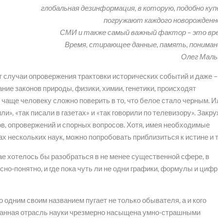
глобальная дезинформация, в которую, подобно куп
погружают каждого новорожденн
СМИ и также самый важный фактор – это вр
Время, стирающее данные, память, пониман
Олег Маль
 случаи опровержения трактовки исторических событий и даже –
ние законов природы, физики, химии, генетики, происходят
чаще человеку сложно поверить в то, что белое стало черным. И
или», «так писали в газетах» и «так говорили по телевизору». Закр
в, опровержений и спорных вопросов. Хотя, имея необходимые
х нескольких наук, можно попробовать приблизиться к истине и т
чае хотелось бы разобраться в не менее существенной сфере, в
сно-понятно, и где пока чуть ли не одни графики, формулы и цифр
 одним своим названием пугает не только обывателя, а и кого
 данная отрасль науки чрезмерно насыщена умно-страшными