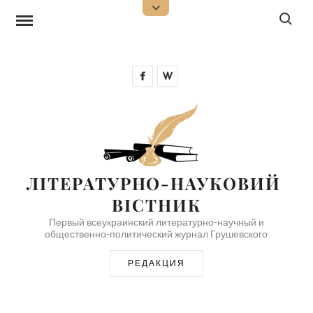
Перейти
Поиск:
Открыть
верхнюю
к
боковую
панель
содержимому
Facebook
Wikipedia
ЛІТЕРАТУРНО-НАУКОВИЙ 
ВІСТНИК
Первый всеукраинский литературно-научный и
общественно-политический журнал Грушевского
РЕДАКЦИЯ