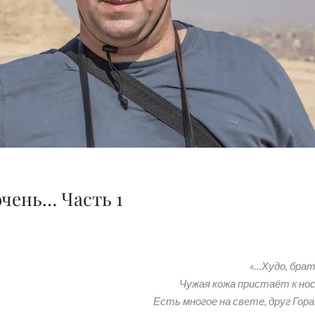
очень… Часть 1
«…Худо, бра
Чужая кожа пристаёт к носа
Есть многое на свете, друг Гор