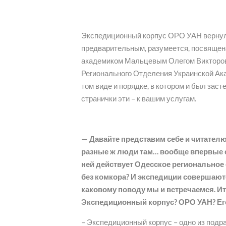
Экспедиционный корпус ОРО УАН вернулс
предварительным, разумеется, посвящен
академиком Мальцевым Олегом Викторови
Регионального Отделения Украинской Акад
том виде и порядке, в котором и был зас
странички эти – к вашим услугам.
— Давайте представим себе и читателю,
разные ж люди там… вообще впервые сл
ней действует Одесское региональное 
без комкора? И экспедиции совершаются
каковому поводу мы и встречаемся. Итак
Экспедиционный корпус? ОРО УАН? Его
– Экспедиционный корпус – одно из под