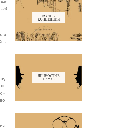
цам»
нко)
НАУЧНЫЕ
КОНЦЕПЦИИ
ого
, в
ЛИЧНОСТИ В
ну,
НАУКЕ
 в
с –
 по
рия