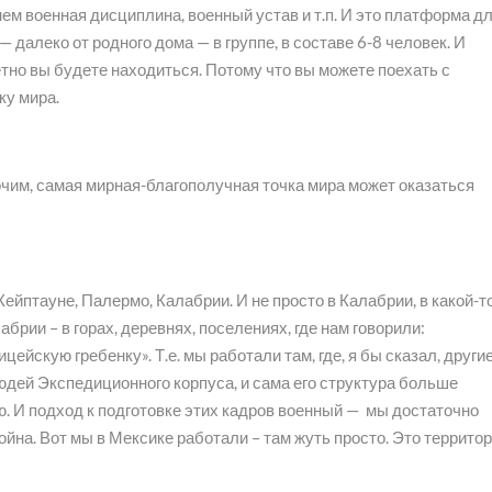
нем военная дисциплина, военный устав и т.п. И это платформа д
 далеко от родного дома — в группе, в составе 6-8 человек. И
ретно вы будете находиться. Потому что вы можете поехать с
ку мира.
прочим, самая мирная-благополучная точка мира может оказаться
ейптауне, Палермо, Калабрии. И не просто в Калабрии, в какой-т
абрии – в горах, деревнях, поселениях, где нам говорили:
цейскую гребенку». Т.е. мы работали там, где, я бы сказал, други
юдей Экспедиционного корпуса, и сама его структура больше
. И подход к подготовке этих кадров военный — мы достаточно
ойна. Вот мы в Мексике работали – там жуть просто. Это террито