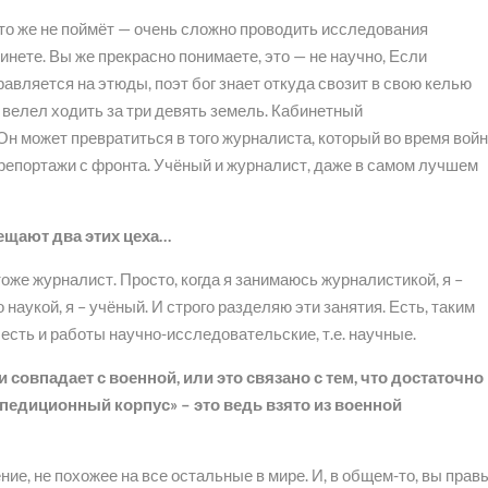
кто же не поймёт — очень сложно проводить исследования
нете. Вы же прекрасно понимаете, это — не научно, Если
авляется на этюды, поэт бог знает откуда свозит в свою келью
г велел ходить за три девять земель. Кабинетный
Он может превратиться в того журналиста, который во время вой
 репортажи с фронта. Учёный и журналист, даже в самом лучшем
ещают два этих цеха…
тоже журналист. Просто, когда я занимаюсь журналистикой, я –
наукой, я – учёный. И строго разделяю эти занятия. Есть, таким
 есть и работы научно-исследовательские, т.е. научные.
 совпадает с военной, или это связано с тем, что достаточно
педиционный корпус» – это ведь взято из военной
ие, не похожее на все остальные в мире. И, в общем-то, вы прав