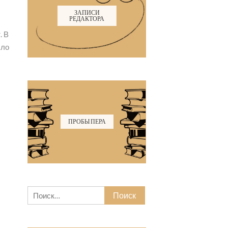
ЗАПИСИ
РЕДАКТОРА
. В
ыло
Экспедиция в Португали
ПРОБЫ ПЕРА
Найти: