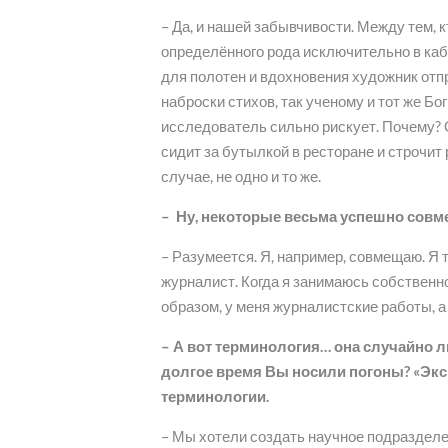
– Да, и нашей забывчивости. Между тем, 
определённого рода исключительно в каби
для полотен и вдохновения художник отпр
наброски стихов, так ученому и тот же Бо
исследователь сильно рискует. Почему? 
сидит за бутылкой в ресторане и строчит
случае, не одно и то же.
– Ну, некоторые весьма успешно совм
– Разумеется. Я, например, совмещаю. Я 
журналист. Когда я занимаюсь собственно 
образом, у меня журналистские работы, а
– А вот терминология… она случайно ли
долгое время Вы носили погоны? «Экс
терминологии.
– Мы хотели создать научное подразделен