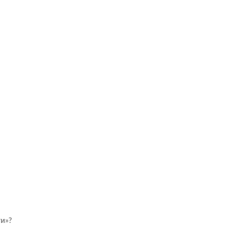
едиция на Юг Италии, сентябрь 2018
и»?