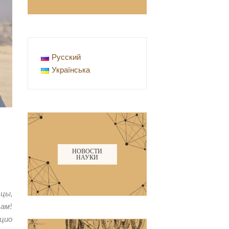
Русский
Українська
НОВОСТИ
НАУКИ
тцы,
м!
ацио