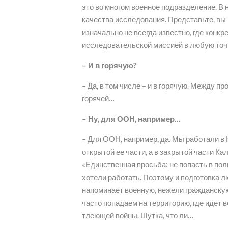
это во многом военное подразделение. В 
качества исследования. Представьте, вы —
изначально не всегда известно, где конк
исследовательской миссией в любую точ
– И в горячую?
– Да, в том числе – и в горячую. Между 
горячей…
– Ну, для ООН, например…
– Для ООН, например, да. Мы работали в К
открытой ее части, а в закрытой части Кал
«Единственная просьба: не попасть в поли
хотели работать. Поэтому и подготовка л
напоминает военную, нежели гражданскую
часто попадаем на территорию, где идет в
тлеющей войны. Шутка, что ли…