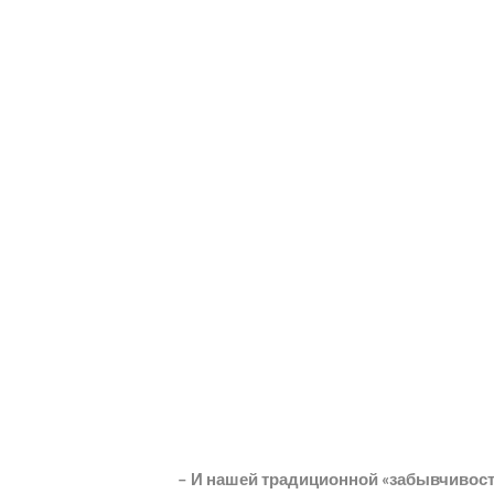
Эксп
– И нашей традиционной «забывчивост