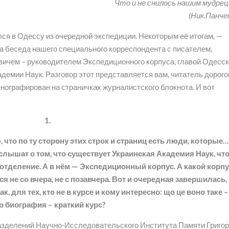
Что и не снилось нашим мудре
(Ник.Панче
я в Одессу из очередной экспедиции. Некоторым её итогам, —
а беседа нашего специального корреспондента с писателем,
чем – руководителем Экспедиционного корпуса, главой Одесск
емии Наук. Разговор этот представляется вам, читатель дорогой
тенографирован на страничках журналистского блокнота. И вот
1.
 что по ту сторону этих строк и страниц есть люди, которые… 
ышат о том, что существует Украинская Академия Наук, что
отделение. А в нём — Экспедиционный корпус. А какой корпу
 не со вчера, не с позавчера. Вот и очередная завершилась,
, для тех, кто не в курсе и кому интересно: що це воно таке –
 биография – краткий курс?
разделений Научно-Исследовательского Института Памяти Григо