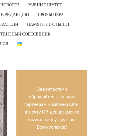
 НОВОГО?
УЧЕНЫЕ ШУТЯТ
 В РЕДАКЦИЮ
ПРОБЫ ПЕРА
ОВАТЕЛИ
ПАМЯТЬ НЕ СТЫНЕТ
ТЕНТНЫЙ СОБЕСЕДНИК
ГИЯ
За контактами
обращайтесь к нашим
партнерам компании APSI,
на почту HR-департамента.
www.academy-apsi.com
Всем успехов!