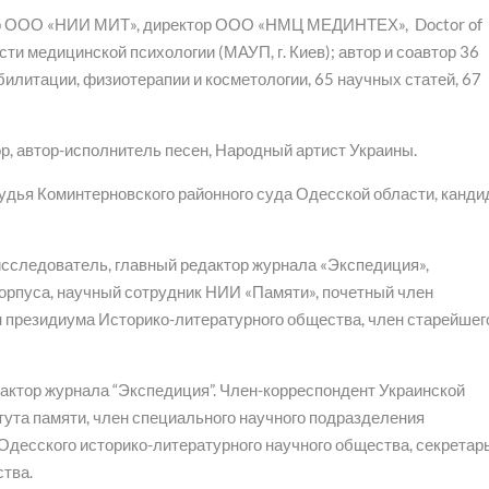
р ООО «НИИ МИТ», директор ООО «НМЦ МЕДИНТЕХ», Doctor of
асти медицинской психологии (МАУП, г. Киев); автор и соавтор 36
билитации, физиотерапии и косметологии, 65 научных статей, 67
р, автор-исполнитель песен, Народный артист Украины.
удья Коминтерновского районного суда Одесской области, канди
сследователь, главный редактор журнала «Экспедиция»,
орпуса, научный сотрудник НИИ «Памяти», почетный член
 президиума Историко-литературного общества, член старейшег
актор журнала “Экспедиция”. Член-корреспондент Украинской
тута памяти, член специального научного подразделения
Одесского историко-литературного научного общества, секретар
тва.