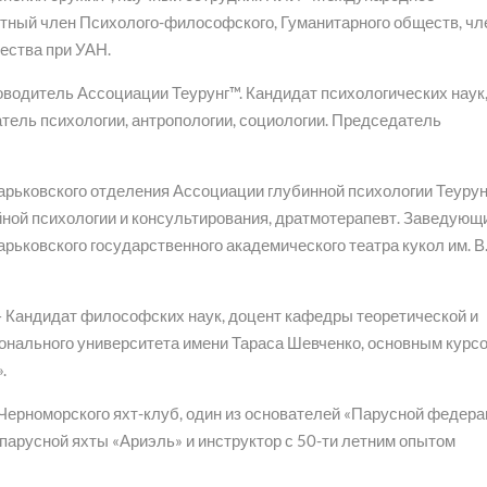
тный член Психолого-философского, Гуманитарного обществ, чл
ества при УАН.
оводитель Ассоциации Теурунг™. Кандидат психологических наук
атель психологии, антропологии, социологии. Председатель
арьковского отделения Ассоциации глубинной психологии Теурун
ной психологии и консультирования, дратмотерапевт. Заведующ
ьковского государственного академического театра кукол им. В.
 Кандидат философских наук, доцент кафедры теоретической и
онального университета имени Тараса Шевченко, основным курс
.
Черноморского яхт-клуб, один из основателей «Парусной федер
 парусной яхты «Ариэль» и инструктор с 50-ти летним опытом