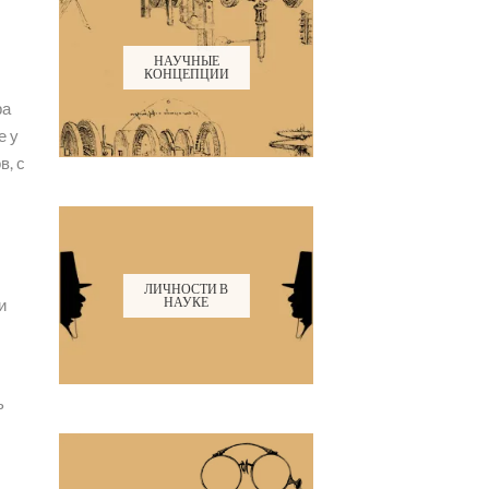
НАУЧНЫЕ
КОНЦЕПЦИИ
ра
е у
в, с
ЛИЧНОСТИ В
НАУКЕ
и
ь