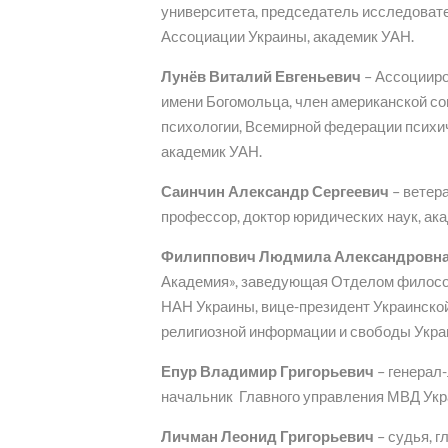
университета, председатель исследовате
Ассоциации Украины, академик УАН.
Лунёв Виталий Евгеньевич
– Ассоцииро
имени Богомольца, член американской с
психологии, Всемирной федерации психич
академик УАН.
Саинчин Александр Сергеевич
– ветер
профессор, доктор юридических наук, ак
Филиппович Людмила Александровн
Академия», заведующая Отделом философ
НАН Украины, вице-президент Украинско
религиозной информации и свободы Укра
Епур Владимир Григорьевич
– генерал
начальник Главного управления МВД Укр
Личман Леонид Григорьевич
– судья, 