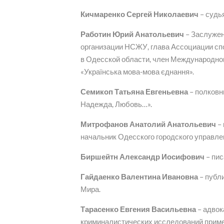
Кичмаренко Сергей Николаевич
– судь
Работин Юрий Анатольевич
– Заслужен
организации НСЖУ, глава Ассоциации с
в Одесской области, член Международно
«Українська мова-мова єднання».
Семикоп Татьяна Евгеньевна
– полковн
Надежда, Любовь…».
Митрофанов Анатолий Анатольевич
– 
начальник Одесского городского управле
Биршейтн Александр Иосифович
– пис
Гайдаенко Валентина Ивановна
– публ
Мира.
Тарасенко Евгения Васильевна
– адвок
криминалистических исследований прим