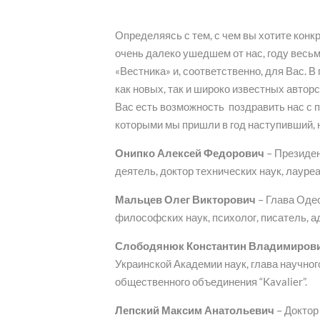
Определяясь с тем, с чем вы хотите конк
очень далеко ушедшем от нас, году весь
«Вестника» и, соответственно, для Вас.
как новых, так и широко известных авто
Вас есть возможность поздравить нас с 
которыми мы пришли в год наступивший, 
Онипко Алексей Федорович
– Президен
деятель, доктор технических наук, лауре
Мальцев Олег Викторович
– Глава Одес
философских наук, психолог, писатель, а
Слободянюк Константин Владимиров
Украинской Академии наук, глава научно
общественного объединения “Kavalier”.
Лепский Максим Анатольевич
– Доктор