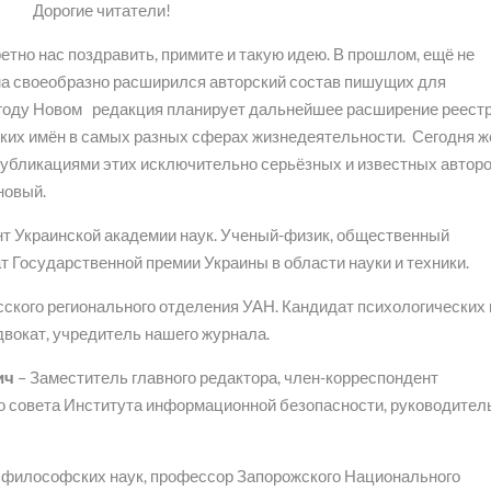
Дорогие читатели!
ретно нас поздравить, примите и такую идею. В прошлом, ещё не
ма своеобразно расширился авторский состав пишущих для
 В году Новом редакция планирует дальнейшее расширение реест
рских имён в самых разных сферах жизнедеятельности. Сегодня ж
публикациями этих исключительно серьёзных и известных авторо
новый.
т Украинской академии наук. Ученый-физик, общественный
ат Государственной премии Украины в области науки и техники.
ского регионального отделения УАН. Кандидат психологических 
двокат, учредитель нашего журнала.
ич
– Заместитель главного редактора, член-корреспондент
го совета Института информационной безопасности, руководител
 философских наук, профессор Запорожского Национального