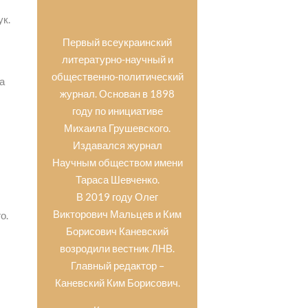
ук.
Первый всеукраинский
литературно-научный и
общественно-политический
а
журнал. Основан в 1898
году по инициативе
Михаила Грушевского.
Издавался журнал
Научным обществом имени
Тараса Шевченко.
В 2019 году Олег
Викторович Мальцев и Ким
о.
Борисович Каневский
возродили вестник ЛНВ.
Главный редактор –
Каневский Ким Борисович.