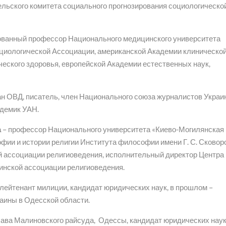
льского комитета социального прогнозирования социологическо
ванный профессор Национального медицинского университета
оциологической Ассоциации, американской Академии клиническо
еского здоровья, европейской Академии естественных наук,
ан ОВД, писатель, член Национального союза журналистов Украи
адемик УАН.
а
– профессор Национального университета «Киево-Могилянская
ии и истории религии Института философии имени Г. С. Сково
й ассоциации религиоведения, исполнительный директор Центра
инской ассоциации религиоведения.
-лейтенант милиции, кандидат юридических наук, в прошлом –
аины в Одесской области.
глава Малиновского райсуда, Одессы, кандидат юридических наук