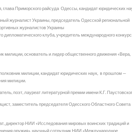
я, глава Приморского райсуда Одессы, кандидат юридических на
ный журналист Украины, председатель Одесской региональной
портивных журналистов Украины
го дипломатического клуба, учредитель международного конкурс
ик милиции, основатель и лидер общественного движения «Вера,
полковник милиции, кандидат юридических наук, в прошлом —
ния милиции.
атель, поэт, лауреат литературной премии имени К.Г. Паустовског
ицист, заместитель председателя Одесского Областного Совета
ат, директор НИИ «Исследования мировых воинских традиций и
енения оружия», научный сотрудник НИИ «Международное