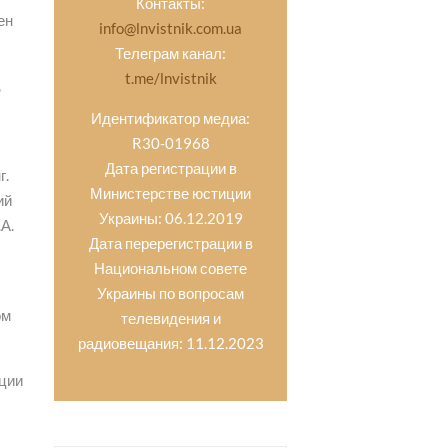
Контакты:
ен
info@lnvistnik.com.ua
Телеграм канал:
t.me/lnvistnik
,
Идентификатор медиа:
R30-01968
Дата регистрации в
г.
Министерстве юстиции
ий
Украины: 06.12.2019
А.
Дата перерегистрации в
Национальном совете
Украины по вопросам
ом
телевидения и
радиовещания: 11.12.2023
ации