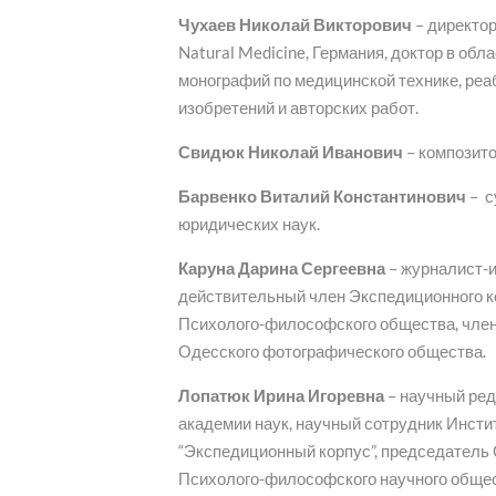
Чухаев Николай Викторович
– директо
Natural Medicine, Германия, доктор в обл
монографий по медицинской технике, реа
изобретений и авторских работ.
Свидюк Николай Иванович
– композито
Барвенко Виталий Константинович
– с
юридических наук.
Каруна Дарина Сергеевна
– журналист-и
действительный член Экспедиционного к
Психолого-философского общества, член
Одесского фотографического общества.
Лопатюк Ирина Игоревна
– научный ред
академии наук, научный сотрудник Инсти
“Экспедиционный корпус”, председатель 
Психолого-философского научного общес