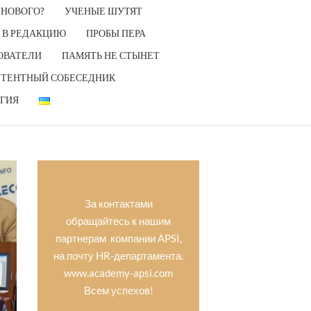
 НОВОГО?
УЧЕНЫЕ ШУТЯТ
 В РЕДАКЦИЮ
ПРОБЫ ПЕРА
ОВАТЕЛИ
ПАМЯТЬ НЕ СТЫНЕТ
ТЕНТНЫЙ СОБЕСЕДНИК
ГИЯ
За контактами
обращайтесь к нашим
партнерам компании APSI,
на почту HR-департамента.
www.academy-apsi.com
Всем успехов!