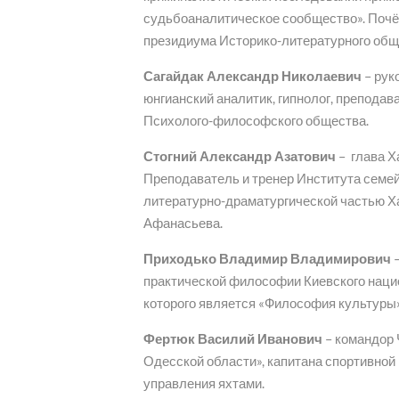
судьбоаналитическое сообщество». Почё
президиума Историко-литературного общ
Сагайдак Александр Николаевич
– рук
юнгианский аналитик, гипнолог, преподав
Психолого-философского общества.
Стогний Александр Азатович
– глава Х
Преподаватель и тренер Института семей
литературно-драматургической частью Хар
Афанасьева.
Приходько Владимир Владимирович
–
практической философии Киевского наци
которого является «Философия культуры»
Фертюк Василий Иванович
– командор 
Одесской области», капитана спортивной
управления яхтами.