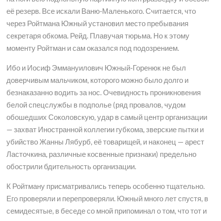
её резерв. Все искали Ваню-Маленького. Считается, что
через Ройтмана Южный установил место пребывания
секретаря обкома. Рейд. Плавучая тюрьма. Но к этому
моменту Ройтман и сам оказался под подозрением.
Ибо и Иосиф Эммануилович Южный-Горенюк не был
доверчивым мальчиком, которого можно было долго и
безнаказанно водить за нос. Очевидность проникновения
белой спецслужбы в подполье (ряд провалов, чудом
обошедших Соколовскую, удар в самый центр организации
— захват Иностранной коллегии губкома, зверские пытки и
убийство Жанны Лябурб, её товарищей, и наконец — арест
Ласточкина, различные косвенные признаки) предельно
обострили бдительность организации.
К Ройтману присматривались теперь особенно тщательно.
Его проверяли и перепроверяли. Южный много лет спустя, в
семидесятые, в беседе со мной припоминал о том, что тот и