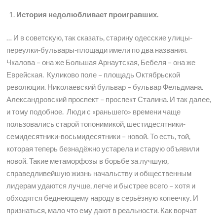
История недолюбливает проигравших.
… И в советскую, так сказать, старину одесские улицы-
переулки-бульвары-площади имели по два названия.
Чкалова – она же Большая Арнаутская, Бебеля – она же
Еврейская. Куликово поле – площадь Октябрьской
революции. Николаевский бульвар – бульвар Фельдмана.
Александровский проспект – проспект Сталина. И так далее,
и тому подобное. Люди с «раньшего» времени чаще
пользовались старой топонимикой, шестидесятники-
семидесятники-восьмидесятники – новой. То есть, той,
которая теперь безнадёжно устарела и старую объявили
новой. Такие метаморфозы в борьбе за лучшую,
справедливейшую жизнь начальству и общественным
лидерам удаются лучше, легче и быстрее всего – хотя и
обходятся беднеющему народу в серьёзную копеечку. И
признаться, мало что ему дают в реальности. Как ворчат