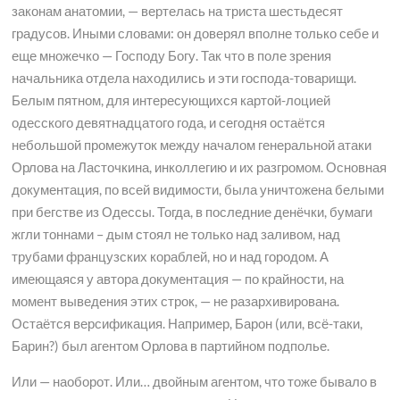
законам анатомии, — вертелась на триста шестьдесят
градусов. Иными словами: он доверял вполне только себе и
еще множечко — Господу Богу. Так что в поле зрения
начальника отдела находились и эти господа-товарищи.
Белым пятном, для интересующихся картой-лоцией
одесского девятнадцатого года, и сегодня остаётся
небольшой промежуток между началом генеральной атаки
Орлова на Ласточкина, инколлегию и их разгромом. Основная
документация, по всей видимости, была уничтожена белыми
при бегстве из Одессы. Тогда, в последние денёчки, бумаги
жгли тоннами – дым стоял не только над заливом, над
трубами французских кораблей, но и над городом. А
имеющаяся у автора документация — по крайности, на
момент выведения этих строк, — не разархивирована.
Остаётся версификация. Например, Барон (или, всё-таки,
Барин?) был агентом Орлова в партийном подполье.
Или — наоборот. Или… двойным агентом, что тоже бывало в