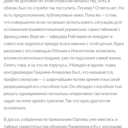
даже не доложил об этом открытии начальству, хоть и
обязан был по службе так поступить. Почему? Ответа нет. Но
есть предположения, публикуемые ниже. Пока же — о том,
что совершенно ясно: он решил использовать ситуацию для
осложнения взаимоотношений украинских самостийникив с
французами. Версия — офицера Ройтмана он внедрял в
советское подполье прежде всего именно с этой целью. Идея
разгрома с его помощью Обкома и Инколлегии, возможно,
возникла несколько позднее, уже по подсказке самой жизни.
Опять-таки, и за это не поручусь. Убеждён в одном: глава
контрразведки Гришина-Алмазова был, что называется,
профессионалом — с широчайшим полем зрения и высокой
разрешающей его способностью. Он обладал способностью
решать одновременно несколько оперативно-тактических
задач на поле одной стратегии. Так что одно другого не
исключало.
В досье, собранном по приказанию Орлова, уже имелись и
тайные свидетельства общения Ланжерона и Ко с крупными