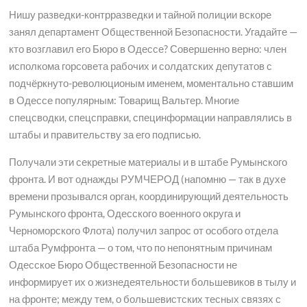
Нишу разведки-контрразведки и тайной полиции вскоре
занял департамент Общественной Безопасности. Угадайте —
кто возглавил его Бюро в Одессе? Совершенно верно: член
исполкома горсовета рабочих и солдатских депутатов с
подчёркнуто-революционым именем, моментально ставшим
в Одессе популярным: Товарищ Вальтер. Многие
спецсводки, спецсправки, специнформации направлялись в
штабы и правительству за его подписью.
Получали эти секретные материалы и в штабе Румынского
фронта. И вот однажды РУМЧЕРОД (напомню — так в духе
времени прозывался орган, координирующий деятельность
Румынского фронта, Одесского военного округа и
Черноморского Флота) получил запрос от особого отдела
штаба Румфронта — о том, что по непонятным причинам
Одесское Бюро Общественной Безопасности не
информирует их о жизнедеятельности большевиков в тылу и
на фронте; между тем, о большевистских тесных связях с