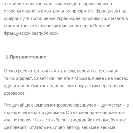
эти свидетельствовали: высокие договаривающиеся
стороны сошлись в контрольном приоритете французов над
сферой путей сообщений Украины, её оборонкой и, главное, в
подотчётности украинских финансов перед Великой
Французской республикой.
Противостояние
Орлов рассчитал точно. Хоть и сам, вероятно, не ожидал
такой эффект. Советская печать в Москве, Киеве и на местах
удивительно быстро подняла шум вокруг этих переговоров-
договоров.
Что дичайше скомпрометировало французов — дуплетом — в
глазах и англичан, и Деникина. Об украинцах-независимцах
уже не говоря. Что же это были за чудодейственные бумаги?
Да поверит читатель на слово, автору весьма и весьма