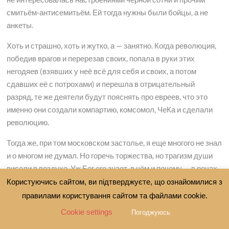
смитьём-антисемитьём. Ей тогда нужны были бойцы, а не
анкеты.
Хоть и страшно, хоть и жутко, а — занятно. Когда революция,
победив врагов и перерезав своих, попала в руки этих
негодяев (взявших у неё всё для себя и своих, а потом
сдавших её с потрохами) и перешла в отрицательный
разряд, те же деятели будут пояснять про евреев, что это
именно они создали компартию, комсомол, ЧеКа и сделали
революцию.
Тогда же, при том московском застолье, я еще многого не знал
и о многом не думал. Но горечь торжества, но трагизм души
висели в воздухе. Уж Бог его знает, в чём и почему — в речах
ли, в глазах ли стариков явственно проступало нечто
Користуючись сайтом, ви підтверджуєте, що ознайомилися з
неописуемое и рвущее сердце. Было в этом во всём что-то из
правилами користування сайтом та файлами cookie.
их юности — нелегальное. Подпольное.
Cookie settings
Погоджуюсь
Хотя власть считалась всё ещё советской. И речь шла о