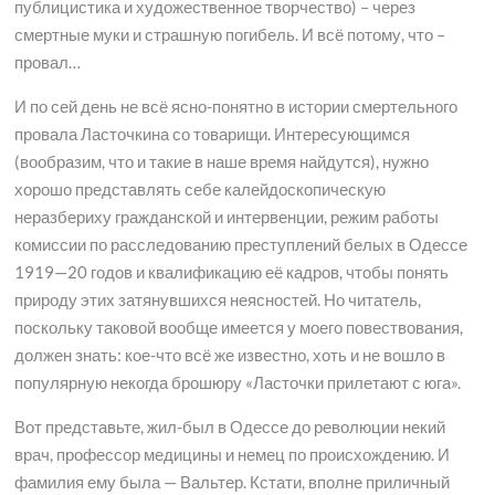
публицистика и художественное творчество) – через
смертные муки и страшную погибель. И всё потому, что –
провал…
И по сей день не всё ясно-понятно в истории смертельного
провала Ласточкина со товарищи. Интересующимся
(вообразим, что и такие в наше время найдутся), нужно
хорошо представлять себе калейдоскопическую
неразбериху гражданской и интервенции, режим работы
комиссии по расследованию преступлений белых в Одессе
1919—20 годов и квалификацию её кадров, чтобы понять
природу этих затянувшихся неясностей. Но читатель,
поскольку таковой вообще имеется у моего повествования,
должен знать: кое-что всё же известно, хоть и не вошло в
популярную некогда брошюру «Ласточки прилетают с юга».
Вот представьте, жил-был в Одессе до революции некий
врач, профессор медицины и немец по происхождению. И
фамилия ему была — Вальтер. Кстати, вполне приличный