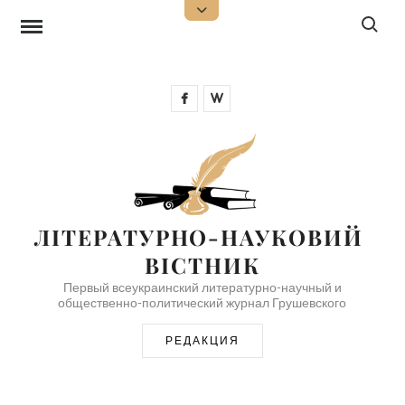
Перейти
Поиск:
Открыть
верхнюю
к
боковую
панель
содержимому
Facebook
Wikipedia
ЛІТЕРАТУРНО-НАУКОВИЙ 
ВІСТНИК
Первый всеукраинский литературно-научный и
общественно-политический журнал Грушевского
РЕДАКЦИЯ