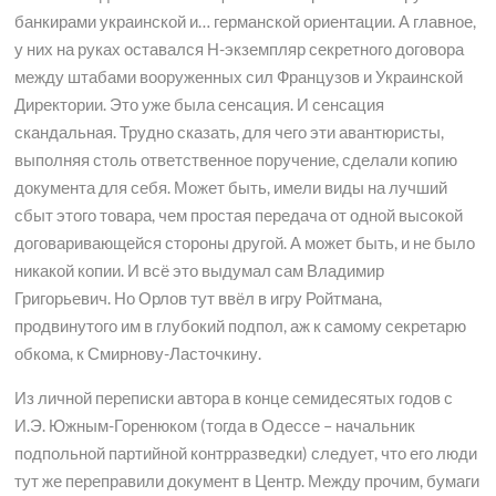
банкирами украинской и… германской ориентации. А главное,
у них на руках оставался Н-экземпляр секретного договора
между штабами вооруженных сил Французов и Украинской
Директории. Это уже была сенсация. И сенсация
скандальная. Трудно сказать, для чего эти авантюристы,
выполняя столь ответственное поручение, сделали копию
документа для себя. Может быть, имели виды на лучший
сбыт этого товара, чем простая передача от одной высокой
договаривающейся стороны другой. А может быть, и не было
никакой копии. И всё это выдумал сам Владимир
Григорьевич. Но Орлов тут ввёл в игру Ройтмана,
продвинутого им в глубокий подпол, аж к самому секретарю
обкома, к Смирнову-Ласточкину.
Из личной переписки автора в конце семидесятых годов с
И.Э. Южным-Горенюком (тогда в Одессе – начальник
подпольной партийной контрразведки) следует, что его люди
тут же переправили документ в Центр. Между прочим, бумаги