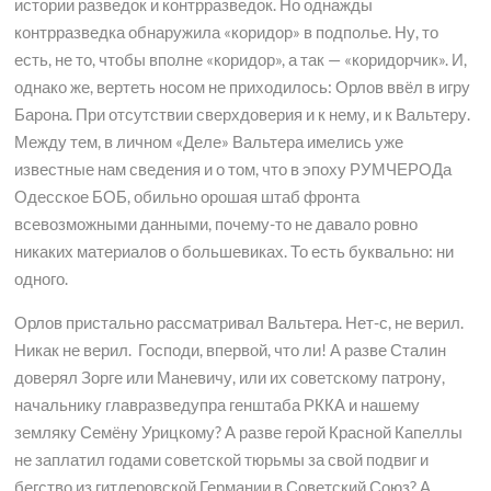
истории разведок и контрразведок. Но однажды
контрразведка обнаружила «коридор» в подполье. Ну, то
есть, не то, чтобы вполне «коридор», а так — «коридорчик». И,
однако же, вертеть носом не приходилось: Орлов ввёл в игру
Барона. При отсутствии сверхдоверия и к нему, и к Вальтеру.
Между тем, в личном «Деле» Вальтера имелись уже
известные нам сведения и о том, что в эпоху РУМЧЕРОДа
Одесское БОБ, обильно орошая штаб фронта
всевозможными данными, почему-то не давало ровно
никаких материалов о большевиках. То есть буквально: ни
одного.
Орлов пристально рассматривал Вальтера. Нет-с, не верил.
Никак не верил. Господи, впервой, что ли! А разве Сталин
доверял Зорге или Маневичу, или их советскому патрону,
начальнику главразведупра генштаба РККА и нашему
земляку Семёну Урицкому? А разве герой Красной Капеллы
не заплатил годами советской тюрьмы за свой подвиг и
бегство из гитлеровской Германии в Советский Союз? А