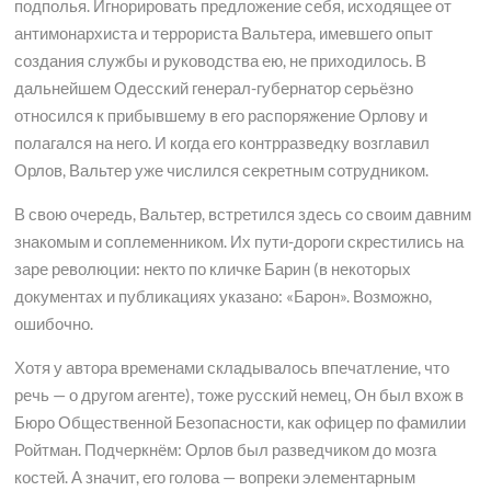
подполья. Игнорировать предложение себя, исходящее от
антимонархиста и террориста Вальтера, имевшего опыт
создания службы и руководства ею, не приходилось. В
дальнейшем Одесский генерал-губернатор серьёзно
относился к прибывшему в его распоряжение Орлову и
полагался на него. И когда его контрразведку возглавил
Орлов, Вальтер уже числился секретным сотрудником.
В свою очередь, Вальтер, встретился здесь со своим давним
знакомым и соплеменником. Их пути-дороги скрестились на
заре революции: некто по кличке Барин (в некоторых
документах и публикациях указано: «Барон». Возможно,
ошибочно.
Хотя у автора временами складывалось впечатление, что
речь — о другом агенте), тоже русский немец, Он был вхож в
Бюро Общественной Безопасности, как офицер по фамилии
Ройтман. Подчеркнём: Орлов был разведчиком до мозга
костей. А значит, его голова — вопреки элементарным