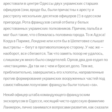
арестовали в центре Одессы двух украинских старших
офицеров (они, вроде бы, были причастны к аресту и
расстрелу нескольких десятков офицеров (!) в одесском
пригороде. Рота французов силой отбила у белых
арестованных украинских полковников. Причем, пальба и
мат был такие, что сбежалась половина города. То ж Адэса!
Когда в Париже, Лондоне или хотя бы в Шепетовке слышат
выстрелы — бегут в противоположную сторону. У нас же —
наоборот, все сбегаются. Так что замять позор не удалось,
слишком уж много было свидетелей. Орлов два дня ездил по
«инстанциям». Да так ни с чем и бросил дело. Тем же,
приблизительно, завершились его хлопоты, направленные
против формирования украинских вооруженных частей под
самостийными лозунгами: французы были только «за».
Некий офицер штаба командующего французским
экскорпусом в Одессе, носящий чисто-одесскую фамилию
Ланжерон, лично занимался вопросами развития, как сказали