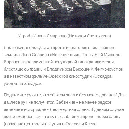
У гроба Ивана Смирнова (Николая Ласточкина)
Ласточкин, к слову, стал прототипом героя пьесы нашего
земляка Льва Славина «Интервенция». Тот самый Мишель
Воронов из одноименной популярной кинотрагикомедии,
блестяще сыгранный Владимиром Высоцким. Фигурирует он
и в известном фильме Одесской киностудии «Эскадра
уходит на Запад…».
Поднимите руки те, кто об этом знал и без моего доклада? Да-
да, леса рук не получится. Забвение – не менее редкое
явление в истории, чем бессмертная слава. В данном случае
всё сложилось так, что путь к забвению пролёг через славу
(название центральных улиц в Одессе и Киеве,