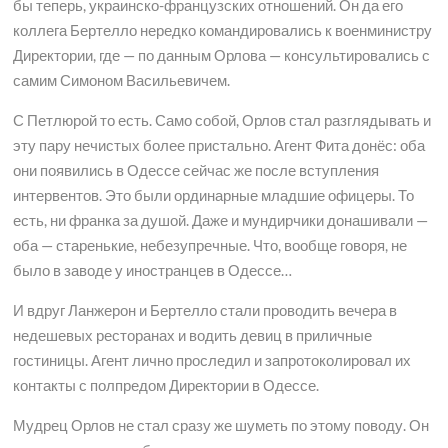
бы теперь, украинско-французских отношений. Он да его
коллега Бертелло нередко командировались к военминистру
Директории, где — по данным Орлова — консультировались с
самим Симоном Васильевичем.
С Петлюрой то есть. Само собой, Орлов стал разглядывать и
эту пару нечистых более пристально. Агент Фита донёс: оба
они появились в Одессе сейчас же после вступления
интервентов. Это были ординарные младшие офицеры. То
есть, ни франка за душой. Даже и мундирчики донашивали —
оба — старенькие, небезупречные. Что, вообще говоря, не
было в заводе у иностранцев в Одессе…
И вдруг Ланжерон и Бертелло стали проводить вечера в
недешевых ресторанах и водить девиц в приличные
гостиницы. Агент лично проследил и запротоколировал их
контакты с полпредом Директории в Одессе.
Мудрец Орлов не стал сразу же шуметь по этому поводу. Он