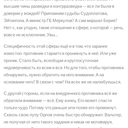
высшие чины разведки и контрразведки — все ли были в
доверии у вождей? Припомним судьбы Судоплатова,
Эйтингона. А министр ГБ Меркулов? А сам маршал Берия?
Нет-с, как угодно, такие отношения в сфере, о которой — речь,
вовсе не исключение. Увы…
Специфичность этой сферы ещё и в том, что заранее
известно: противник старается проникнуть в неё. Или уже
проник. Стало быть, всеобщая и круглосуточная
недоверчивость ко всем и вся. Но для того, чтобы противника
обнаружить, нужно обратить на него внимание. А на
основании чего? В связи с чем? На всех же не налюбуешься.
С другой стороны, если на внедренного противника всё же
обратили внимание — всё. Ему конец. Его может спасти
только чудо. Потому что раньше или позже его промокнут.
Сквозь свою лупу Орлов очень быстро обнаружил: Вальтер,
не получая от него такого задания и никак не мотивируя,