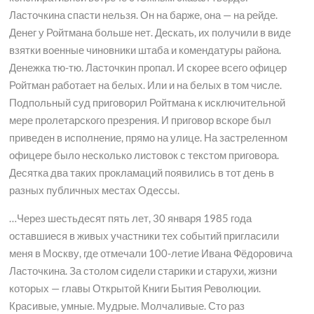
Ласточкина спасти нельзя. Он на барже, она — на рейде.
Денег у Ройтмана больше нет. Дескать, их получили в виде
взятки военные чиновники штаба и комендатуры района.
Денежка тю-тю. Ласточкин пропал. И скорее всего офицер
Ройтман работает на белых. Или и на белых в том числе.
Подпольный суд приговорил Ройтмана к исключительной
мере пролетарского презрения. И приговор вскоре был
приведен в исполнение, прямо на улице. На застреленном
офицере было несколько листовок с текстом приговора.
Десятка два таких прокламаций появились в тот день в
разных публичных местах Одессы.
…Через шестьдесят пять лет, 30 января 1985 года
оставшиеся в живых участники тех событий пригласили
меня в Москву, где отмечали 100-летие Ивана Фёдоровича
Ласточкина. За столом сидели старики и старухи, жизни
которых — главы Открытой Книги Бытия Революции.
Красивые, умные. Мудрые. Молчаливые. Сто раз