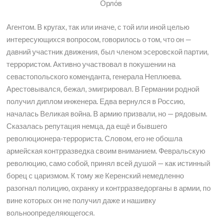
Орло́в
Агентом. В кругах, так или иначе, с той или иной целью
интересующихся вопросом, говорилось о том, что он —
давний участник движения, был членом эсеровской партии,
террористом. Активно участвовал в покушении на
севастопольского коменданта, генерала Неплюева.
Арестовывался, бежал, эмигрировал. В Германии родной
получил диплом инженера. Едва вернулся в Россию,
началась Великая война. В армию призвали, но — рядовым.
Сказалась репутация немца, да ещё и бывшего
революционера-террориста. Словом, его не обошла
армейская контрразведка своим вниманием. Февральскую
революцию, само собой, принял всей душой — как истинный
борец с царизмом. К тому же Керенский немедленно
разогнал полицию, охранку и контрразведорганы в армии, по
вине которых он не получил даже и нашивку
вольноопределяющегося.