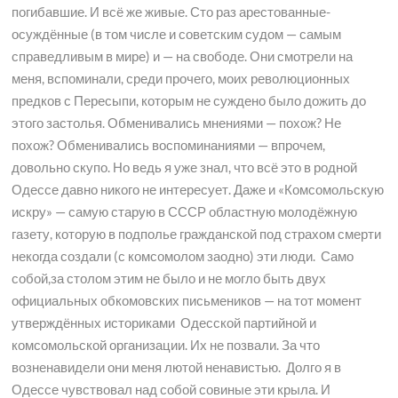
погибавшие. И всё же живые. Сто раз арестованные-
осуждённые (в том числе и советским судом — самым
справедливым в мире) и — на свободе. Они смотрели на
меня, вспоминали, среди прочего, моих революционных
предков с Пересыпи, которым не суждено было дожить до
этого застолья. Обменивались мнениями — похож? Не
похож? Обменивались воспоминаниями — впрочем,
довольно скупо. Но ведь я уже знал, что всё это в родной
Одессе давно никого не интересует. Даже и «Комсомольскую
искру» — самую старую в СССР областную молодёжную
газету, которую в подполье гражданской под страхом смерти
некогда создали (с комсомолом заодно) эти люди. Само
собой,за столом этим не было и не могло быть двух
официальных обкомовских письмеников — на тот момент
утверждённых историками Одесской партийной и
комсомольской организации. Их не позвали. За что
возненавидели они меня лютой ненавистью. Долго я в
Одессе чувствовал над собой совиные эти крыла. И