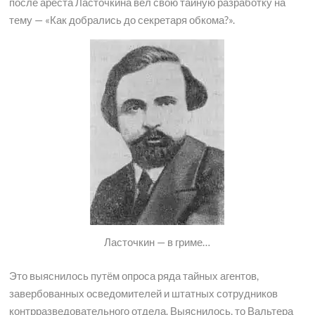
после ареста Ласточкина вёл свою тайную разработку на
тему — «Как добрались до секретаря обкома?».
Ласточкин — в гриме…
Это выяснилось путём опроса ряда тайных агентов,
завербованных осведомителей и штатных сотрудников
контрразведовательного отдела. Выяснилось, то Вальтера