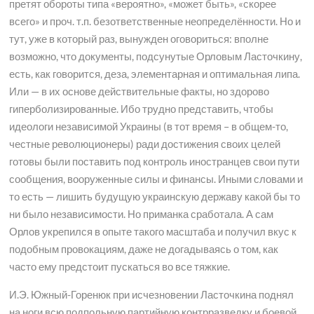
претят обороты типа «вероятно», «может быть», «скорее
всего» и проч. т.п. безответственные неопределённости. Но и
тут, уже в который раз, вынужден оговориться: вполне
возможно, что документы, подсунутые Орловым Ласточкину,
есть, как говорится, деза, элементарная и оптимальная липа.
Или — в их основе действительные факты, но здорово
гиперболизированные. Ибо трудно представить, чтобы
идеологи независимой Украины (в тот время – в общем-то,
честные революционеры) ради достижения своих целей
готовы были поставить под контроль иностранцев свои пути
сообщения, вооруженные силы и финансы. Иными словами и
то есть — лишить будущую украинскую державу какой бы то
ни было независимости. Но приманка сработала. А сам
Орлов укрепился в опыте такого масштаба и получил вкус к
подобным провокациям, даже не догадываясь о том, как
часто ему предстоит пускаться во все тяжкие.
И.Э. Южный-Горенюк при исчезновении Ласточкина поднял
на ноги всю подпольную партийную контрразведку и боевой