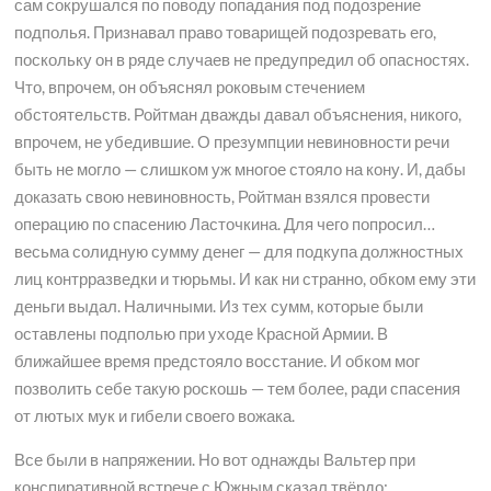
сам сокрушался по поводу попадания под подозрение
подполья. Признавал право товарищей подозревать его,
поскольку он в ряде случаев не предупредил об опасностях.
Что, впрочем, он объяснял роковым стечением
обстоятельств. Ройтман дважды давал объяснения, никого,
впрочем, не убедившие. О презумпции невиновности речи
быть не могло — слишком уж многое стояло на кону. И, дабы
доказать свою невиновность, Ройтман взялся провести
операцию по спасению Ласточкина. Для чего попросил…
весьма солидную сумму денег — для подкупа должностных
лиц контрразведки и тюрьмы. И как ни странно, обком ему эти
деньги выдал. Наличными. Из тех сумм, которые были
оставлены подполью при уходе Красной Армии. В
ближайшее время предстояло восстание. И обком мог
позволить себе такую роскошь — тем более, ради спасения
от лютых мук и гибели своего вожака.
Все были в напряжении. Но вот однажды Вальтер при
конспиративной встрече с Южным сказал твёрдо: