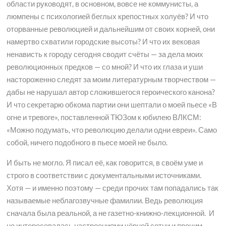
области руководят, в основном, вовсе не коммунисты, а
люмпены с психологией беглых крепостных холуёв? И что
оторванные революцией и дальнейшим от своих корней, они
намертво схватили городские высоты? И что их вековая
ненависть к городу сегодня сводит счёты — за дела моих
революционных предков — со мной? И что их глаза и уши
настороженно следят за моим литературным творчеством —
дабы не нарушал автор сложившегося героического канона?
И что секретарю обкома партии они шептали о моей пьесе «В
огне и тревоге», поставленной ТЮЗом к юбилею ВЛКСМ:
«Можно подумать, что революцию делали одни евреи». Само
собой, ничего подобного в пьесе моей не было.
И быть не могло. Я писал её, как говорится, в своём уме и
строго в соответствии с документальными источниками.
Хотя — и именно поэтому — среди прочих там попадались так
называемые неблагозвучные фамилии. Ведь революция
сначала была реальной, а не газетно-книжно-лекционной. И
не интересовалась настроениями чёрной сотни и прочим