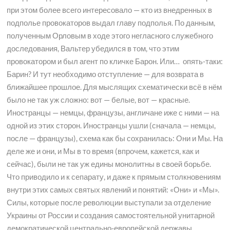
при этом более всего интересовало — кто из внедренных в
подполье провокаторов выдал главу подполья. По данным,
полученным Орловым в ходе этого негласного служебного
доследования, Вальтер убедился в том, что этим
провокатором и был агент по кличке Барон. Или… опять-таки:
Барин? И тут необходимо отступление — для возврата в
ближайшее прошлое. Для мыслящих схематически всё в нём
было не так уж сложно: вот — белые, вот — красные.
Иностранцы — немцы, французы, англичане иже с ними — на
одной из этих сторон. Иностранцы ушли (сначала — немцы,
после — французы), схема как бы сохранилась: Они и Мы. На
деле же и они, и Мы в то время (впрочем, кажется, как и
сейчас), были не так уж едины монолитны в своей борьбе.
Что приводило и к сепарату, и даже к прямым столкновениям
внутри этих самых святых явлений и понятий: «Они» и «Мы».
Силы, которые после революции выступали за отделение
Украины от России и создания самостоятельной унитарной
демократической центрально-европейской державы