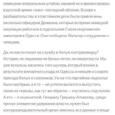
немецким генеральным штабом, каковой их и финансировал,
в русской армии «знал» последний обозник. Вскоре к
разбирательству в этом тёмном деле были привлечены
несколько офицеров Деникина, которые во время немецкой
оккупации работали в подпольном Союзе георгиевских
кавалеров в Одессе. Они сообщили: Вальтер сотрудничал с
немцами.
Да, но как он попал на службу в белую контрразведку?
История, не лишенная ни белых пятен, ни пикантности. Мы
уже вскользь касались того шухера, который возник в
результате внезапного ухода из Одессы и немцев и скорого
прихода белых и союзников. Уж на что партийное подполье
было матёрым, а и то — не успели вылезти и выпустить
своих из тюрьмы, как тут же обратно — очутились под полом.
А кто — и за решеткой. Генералу Гришину-Алмазову, среди
прочих элементов удержания власти, нужен был
контрразведывательный орган: имелись все данные о мощи