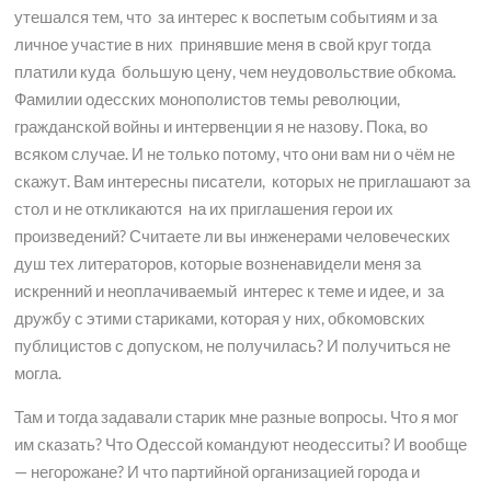
утешался тем, что за интерес к воспетым событиям и за
личное участие в них принявшие меня в свой круг тогда
платили куда большую цену, чем неудовольствие обкома.
Фамилии одесских монополистов темы революции,
гражданской войны и интервенции я не назову. Пока, во
всяком случае. И не только потому, что они вам ни о чём не
скажут. Вам интересны писатели, которых не приглашают за
стол и не откликаются на их приглашения герои их
произведений? Считаете ли вы инженерами человеческих
душ тех литераторов, которые возненавидели меня за
искренний и неоплачиваемый интерес к теме и идее, и за
дружбу с этими стариками, которая у них, обкомовских
публицистов с допуском, не получилась? И получиться не
могла.
Там и тогда задавали старик мне разные вопросы. Что я мог
им сказать? Что Одессой командуют неодесситы? И вообще
— негорожане? И что партийной организацией города и