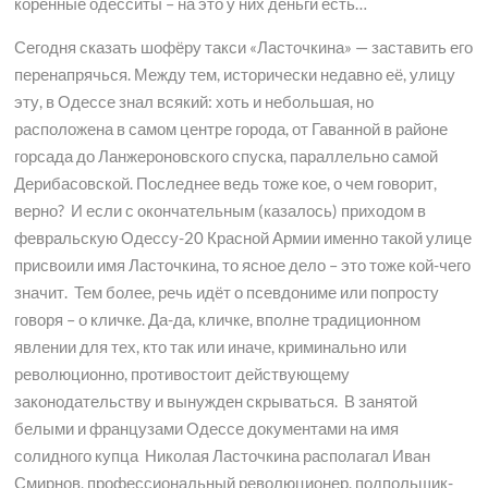
коренные одесситы – на это у них деньги есть…
Сегодня сказать шофёру такси «Ласточкина» — заставить его
перенапрячься. Между тем, исторически недавно её, улицу
эту, в Одессе знал всякий: хоть и небольшая, но
расположена в самом центре города, от Гаванной в районе
горсада до Ланжероновского спуска, параллельно самой
Дерибасовской. Последнее ведь тоже кое, о чем говорит,
верно? И если с окончательным (казалось) приходом в
февральскую Одессу-20 Красной Армии именно такой улице
присвоили имя Ласточкина, то ясное дело – это тоже кой-чего
значит. Тем более, речь идёт о псевдониме или попросту
говоря – о кличке. Да-да, кличке, вполне традиционном
явлении для тех, кто так или иначе, криминально или
революционно, противостоит действующему
законодательству и вынужден скрываться. В занятой
белыми и французами Одессе документами на имя
солидного купца Николая Ласточкина располагал Иван
Смирнов, профессиональный революционер, подпольщик-