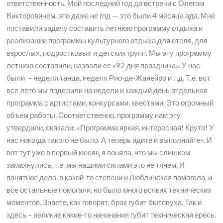
ответственность. Мой последний год до встречи с Олегом
Викторовичем, это даже не год — это были 4 месяца ада. Мне
поставили задачу составить летнюю программу отдыха и
реализации программы культурного отдыха для отеля, для
взрослых, подростковых и детских групп. Мы эту программу
летнюю составили, назвали ее «92 дня праздника». У нас
были – неделя танца, неделя Рио-де-Жанейро и т.д. Т.е. вот
все лето мы поделили на недели и каждый день отдельная
программа с артистами, конкурсами, квестами. Это огромный
объем работы. Соответственно, программу нам эту
утвердили, сказали: «Программа яркая, интересная! Круто! У
нас никогда такого не было. А теперь идите и выполняйте». И
вот тут уже в первый месяц я поняла, что мы слишком
замахнулись, т.е. мы нашими силами это не тянем. И
понятное дело, в какой-то степени и Люблинская помогала, и
все остальные помогали, но было много всяких технических
моментов. Знаете, как говорят, брак губит бытовуха. Так и
здесь – великие какие-то начинания губит техническая ересь.