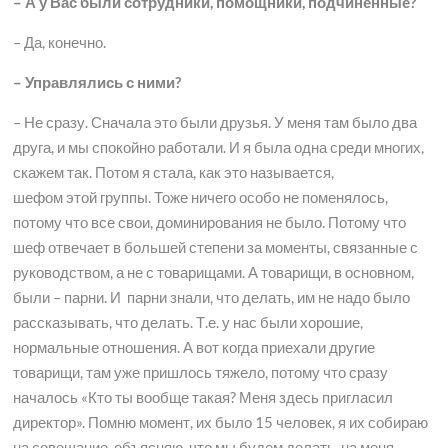
– А у Вас были сотрудники, помощники, подчиненные?
– Да, конечно.
– Управлялись с ними?
– Не сразу. Сначала это были друзья. У меня там было два
друга, и мы спокойно работали. И я была одна среди многих,
скажем так. Потом я стала, как это называется,
шефом этой группы. Тоже ничего особо не поменялось,
потому что все свои, доминирования не было. Потому что
шеф отвечает в большей степени за моменты, связанные с
руководством, а не с товарищами. А товарищи, в основном,
были – парни. И парни знали, что делать, им не надо было
рассказывать, что делать. Т.е. у нас были хорошие,
нормальные отношения. А вот когда приехали другие
товарищи, там уже пришлось тяжело, потому что сразу
началось «Кто ты вообще такая? Меня здесь пригласил
директор». Помню момент, их было 15 человек, я их собираю
на совещание, объясняю, что мы будем делать, на меня