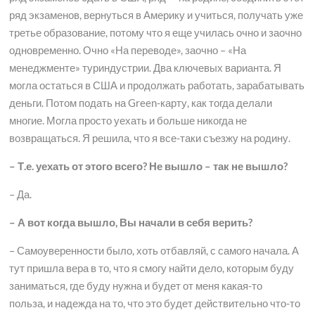
ряд экзаменов, вернуться в Америку и учиться, получать уже
третье образование, потому что я еще училась очно и заочно
одновременно. Очно «На переводе», заочно – «На
менеджменте» туриндустрии. Два ключевых варианта. Я
могла остаться в США и продолжать работать, зарабатывать
деньги. Потом подать на Green-карту, как тогда делали
многие. Могла просто уехать и больше никогда не
возвращаться. Я решила, что я все-таки съезжу на родину.
– Т.е. уехать от этого всего? Не вышло – так не вышло?
– Да.
– А вот когда вышло, Вы начали в себя верить?
– Самоуверенности было, хоть отбавляй, с самого начала. А
тут пришла вера в то, что я смогу найти дело, которым буду
заниматься, где буду нужна и будет от меня какая-то
польза, и надежда на то, что это будет действительно что-то