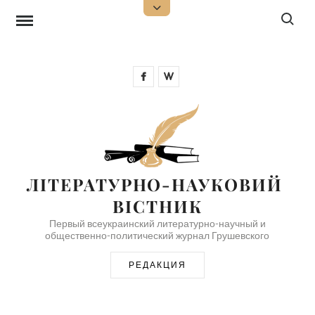
Перейти
Поиск:
Открыть
верхнюю
к
боковую
панель
содержимому
Facebook
Wikipedia
ЛІТЕРАТУРНО-НАУКОВИЙ 
ВІСТНИК
Первый всеукраинский литературно-научный и
общественно-политический журнал Грушевского
РЕДАКЦИЯ