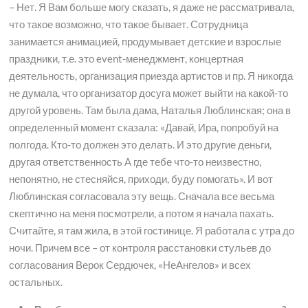
– Нет. Я Вам больше могу сказать, я даже не рассматривала,
что такое возможно, что такое бывает. Сотрудница
занимается анимацией, продумывает детские и взрослые
праздники, т.е. это event-менеджмент, концертная
деятельность, организация приезда артистов и пр. Я никогда
не думала, что организатор досуга может выйти на какой-то
другой уровень. Там была дама, Наталья Люблинская; она в
определенный момент сказала: «Давай, Ира, попробуй на
полгода. Кто-то должен это делать. И это другие деньги,
другая ответственность А где тебе что-то неизвестно,
непонятно, не стесняйся, приходи, буду помогать». И вот
Люблинская согласовала эту вещь. Сначала все весьма
скептично на меня посмотрели, а потом я начала пахать.
Считайте, я там жила, в этой гостинице. Я работала с утра до
ночи. Причем все – от контроля расстановки стульев до
согласования Верок Сердючек, «НеАнгелов» и всех
остальных.