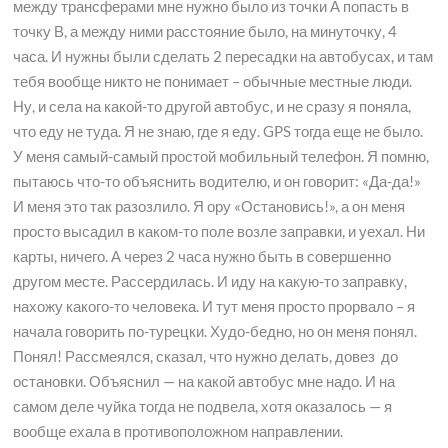
между трансферами мне нужно было из точки А попасть в
точку В, а между ними расстояние было, на минуточку, 4
часа. И нужны были сделать 2 пересадки на автобусах, и там
тебя вообще никто не понимает – обычные местные люди.
Ну, и села на какой-то другой автобус, и не сразу я поняла,
что еду не туда. Я не знаю, где я еду. GPS тогда еще не было.
У меня самый-самый простой мобильный телефон. Я помню,
пытаюсь что-то объяснить водителю, и он говорит: «Да-да!»
И меня это так разозлило. Я ору «Остановись!», а он меня
просто высадил в каком-то поле возле заправки, и уехал. Ни
карты, ничего. А через 2 часа нужно быть в совершенно
другом месте. Рассердилась. И иду на какую-то заправку,
нахожу какого-то человека. И тут меня просто прорвало – я
начала говорить по-турецки. Худо-бедно, но он меня понял.
Понял! Рассмеялся, сказал, что нужно делать, довез до
остановки. Объяснил — на какой автобус мне надо. И на
самом деле чуйка тогда не подвела, хотя оказалось — я
вообще ехала в противоположном направлении.