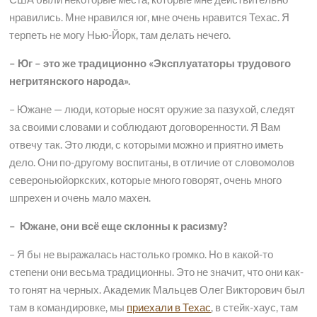
нравились. Мне нравился юг, мне очень нравится Техас. Я
терпеть не могу Нью-Йорк, там делать нечего.
– Юг – это же традиционно «Эксплуататоры трудового
негритянского народа».
– Южане — люди, которые носят оружие за пазухой, следят
за своими словами и соблюдают договоренности. Я Вам
отвечу так. Это люди, с которыми можно и приятно иметь
дело. Они по-другому воспитаны, в отличие от словомолов
североньюйоркских, которые много говорят, очень много
шпрехен и очень мало махен.
– Южане, они всё еще склонны к расизму?
– Я бы не выражалась настолько громко. Но в какой-то
степени они весьма традиционны. Это не значит, что они как-
то гонят на черных. Академик Мальцев Олег Викторович был
там в командировке, мы
приехали в Техас
, в стейк-хаус, там