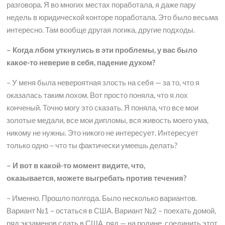
разговора. Я во многих местах поработала, я даже пару
недель в юридической конторе поработала. Это было весьма
интересно. Там вообще другая логика, другие подходы.
– Когда лбом уткнулись в эти проблемы, у вас было
какое-то неверие в себя, падение духом?
– У меня была невероятная злость на себя — за то, что я
оказалась таким лохом. Вот просто поняла, что я лох
конченый. Точно могу это сказать. Я поняла, что все мои
золотые медали, все мои дипломы, вся живость моего ума,
никому не нужны. Это никого не интересует. Интересует
только одно – что ты фактически умеешь делать?
– И вот в какой-то момент видите, что,
оказывается, можете выгребать против течения?
– Именно. Прошло полгода. Было несколько вариантов.
Вариант №1 – остаться в США. Вариант №2 – поехать домой,
ряд экзаменов сдать в США, ряд — на родине, соединить этот