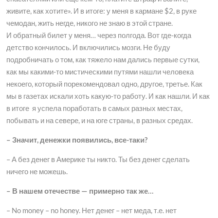
живите, как хотите». И в итоге: у меня в кармане $2, в руке
чемодан, жить негде, никого не знаю в этой стране.
И обратный билет у меня… через полгода. Вот где-когда
детство кончилось. И включились мозги. Не буду
подробничать о том, как тяжело нам дались первые сутки,
как мы какими-то мистическими путями нашли человека
некоего, который порекомендовал одно, другое, третье. Как
мы в газетах искали хоть какую-то работу. И как нашли. И как
в итоге я успела поработать в самых разных местах,
побывать и на севере, и на юге страны, в разных средах.
– Значит, денежки появились, все-таки?
– А без денег в Америке ты никто. Ты без денег сделать
ничего не можешь.
– В нашем отечестве — примерно так же…
– No money – no honey. Нет денег – нет меда, т.е. нет