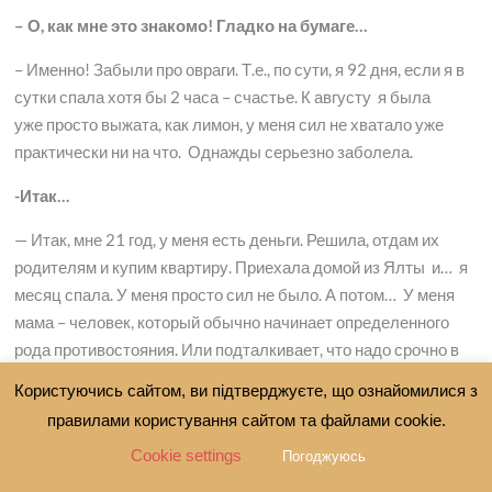
– О, как мне это знакомо! Гладко на бумаге…
– Именно! Забыли про овраги. Т.е., по сути, я 92 дня, если я в
сутки спала хотя бы 2 часа – счастье. К августу я была
уже просто выжата, как лимон, у меня сил не хватало уже
практически ни на что. Однажды серьезно заболела.
-Итак…
— Итак, мне 21 год, у меня есть деньги. Решила, отдам их
родителям и купим квартиру. Приехала домой из Ялты и… я
месяц спала. У меня просто сил не было. А потом… У меня
мама – человек, который обычно начинает определенного
рода противостояния. Или подталкивает, что надо срочно в
этой жизни менять. «Хватит тебе сидеть дома! Хватит спать.
Користуючись сайтом, ви підтверджуєте, що ознайомилися з
Иди, работай или езжай за границу». Тут-то и возник, наверно,
правилами користування сайтом та файлами cookie.
самый главный момент в моей жизни – поняла, что не хочу
Cookie settings
Погоджуюсь
никакой работы, устала от людей, от всех этих глупостей,
предательств, от того, что люди дают слово и его не держат. К