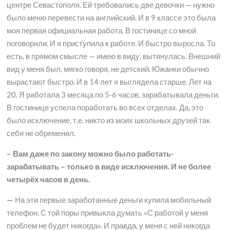
центре Севастополя. Ей требовались две девочки — нужно
было меню перевести на английский. И в 9 классе это была
моя первая официальная работа. В гостинице со мной
поговорили. И я приступила к работе. И быстро выросла. То
есть, в прямом смысле — имею в виду, вытянулась. Внешний
вид у меня был, мягко говоря, не детский. Южанки обычно
вырастают быстро. И в 14 лет я выглядела старше. Лет на
20. Я работала 3 месяца по 5-6 часов, зарабатывала деньги.
В гостинице успела поработать во всех отделах. Да, это
было исключение, т.е. никто из моих школьных друзей так
себя не обременял.
– Вам даже по закону можно было работать-
зарабатывать – только в виде исключения. И не более
четырёх часов в день.
—
На эти первые заработанные деньги купила мобильный
телефон. С той поры привыкла думать «С работой у меня
проблем не будет никогда». И правда, у меня с ней никогда