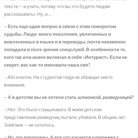
текста — и учить, потому что вы это будете людям
рассказывать». Ну, и…
– Есть еще один вопрос в связи с этим поворотом
судьбы. Люди моего поколения, увлеченных и
вовлеченных в языки и в переводы, почти неизменно
попадали в поле зрения спецслужб. В особенности те,
кого так или иначе включал в себя «Интурист». Если не
секрет, вас как-то миновала чаша сия?
– Абсолютно. На студентов тогда не обращал никто
внимания.
– А в детстве вы не хотели стать шпионкой, разведчицей?
– Нет. Это было страшновато. В моем детском
представлении разведчиц пытали, убивали. В общем, нет.
Зоей мне — не хотелось.
– Ну, это партизаны. А вот что касается шпионажа с