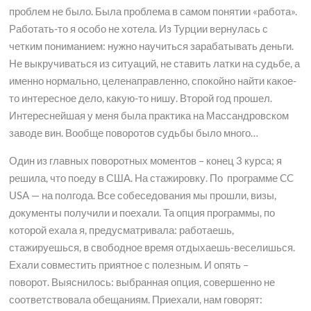
проблем не было. Была проблема в самом понятии «работа».
Работать-то я особо не хотела. Из Турции вернулась с
четким пониманием: нужно научиться зарабатывать деньги.
Не выкручиваться из ситуаций, не ставить латки на судьбе, а
именно нормально, целенаправленно, спокойно найти какое-
то интересное дело, какую-то нишу. Второй год прошел.
Интереснейшая у меня была практика на Массандровском
заводе вин. Вообще поворотов судьбы было много…
Один из главных поворотных моментов – конец 3 курса; я
решила, что поеду в США. На стажировку. По программе CC
USA — на полгода. Все собеседования мы прошли, визы,
документы получили и поехали. Та опция программы, по
которой ехала я, предусматривала: работаешь,
стажируешься, в свободное время отдыхаешь-веселишься.
Ехали совместить приятное с полезным. И опять –
поворот. Выяснилось: выбранная опция, совершенно не
соответствовала обещаниям. Приехали, нам говорят: