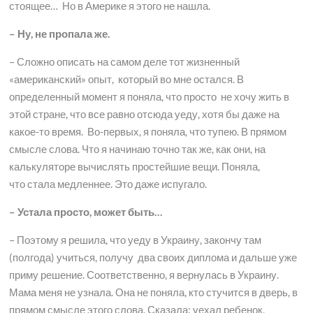
стоящее… Но в Америке я этого не нашла.
– Ну, не пропала же.
– Сложно описать на самом деле тот жизненный
«американский» опыт, который во мне остался. В
определенный момент я поняла, что просто не хочу жить в
этой стране, что все равно отсюда уеду, хотя бы даже на
какое-то время. Во-первых, я поняла, что тупею. В прямом
смысле слова. Что я начинаю точно так же, как они, на
калькуляторе вычислять простейшие вещи. Поняла,
что стала медленнее. Это даже испугало.
– Устала просто, может быть…
– Поэтому я решила, что уеду в Украину, закончу там
(полгода) учиться, получу два своих диплома и дальше уже
приму решение. Соответственно, я вернулась в Украину.
Мама меня не узнала. Она не поняла, кто стучится в дверь, в
прямом смысле этого слова. Сказала: уехал ребенок,