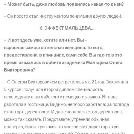
– Может быть, даже любовь появилась какая-то к ней?
– Он просто стал инструментом понимания других людей.
6. ЭФФЕКТ МАЛЬЦЕВА…
– И вот здесь уже, хотите или нет, Вы –
взрослая самостоятельная женщина. То есть,
предоставлена, в принципе, сами себе. Вы где-то в это
время оказались в орбите академика Мальцева Олега
Викторовича?
– С Олегом Викторовичем встретилась я в 21 год. Закончила
5 курсов, получила второй диплом специалиста,
переводчика с английского и немецкого языков. Я тогда
работала в гостинице. Видимо, неплохо работала: за полгода
стала арт-директором. И даже попала за стол директоров,
можно так сказать. Представьте, утренняя обычная
планерка, сидят три каких-то московских директора, три
местных директора, мужики по 40-50 лет, и я, девочка на 21-