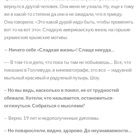
вернулся другой человек. Она меня не узнала. Ну, еще к тому
же в какой-то степени да они и не ожидали, что я приеду.
Она говорила: «Это какой дурой надо быть, чтобы променять
вот то на вот это». Сладкую американскую жизнь на горькие
украинские крымские мотивы.
—
Ничего себе «Сладкая жизнь»! Слаще некуда…
–
– В том-то и дело, что пока ты там не побываешь… Все, что
показано в Голливуде, в кинематографе, это все — надувной
мыльный красивый и радужный пузырь. Шоу.
– Но вы ведь, насколько я понял, не от трудностей
сбежали. Хотели, что называется, остановиться-
оглянуться. Собраться с мыслями?
– Верно. 19 лет и недополученные дипломы.
– Но повзрослели, видно, здорово. До неузнаваемости…