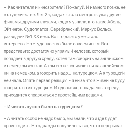
– Как читателя и кинозрителя? Пожалуй. И намного позже, не
в студенчестве. Лет 25, когда я стала смотреть уже другие
фильмы, другими глазами, когда я узнала, кто такие Абель,
Эйтингон, Судоплатов, Серебрянский, Маркус Вольф,
разведчик №1 ХХ века. Вот тогда это уже стало
интересно. Но студенчество было совсем иным. Вот
представьте: достаточно упрямый человек, который
попадает в другую среду, хотел там говорить на английском
и немецком языках. А там его не понимают ни на английском,
ни на немецком, а говорить надо… на турецком. А я турецкий
не знала. Опять первая реакция – я ни за что в жизни не буду
говорить на их турецком. И однако же, попадаешь в среду,
приходится справляться с простейшими вещами.
– И читать нужно было на турецком ?
– А читать особо не надо было, мы знали, что и где будет
происходить. Но однажды получилось так, что в перерывах