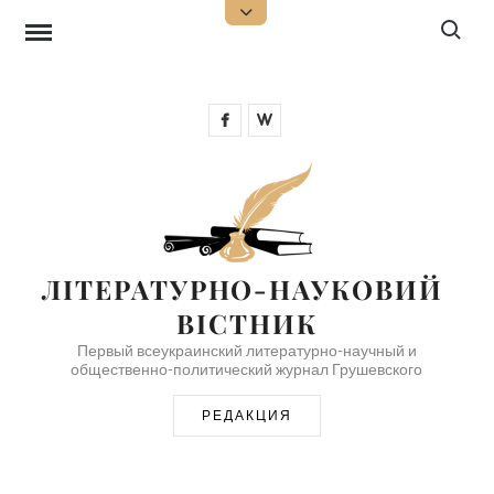
Перейти
Поиск:
Открыть
верхнюю
к
боковую
панель
содержимому
Facebook
Wikipedia
ЛІТЕРАТУРНО-НАУКОВИЙ 
ВІСТНИК
Первый всеукраинский литературно-научный и
общественно-политический журнал Грушевского
РЕДАКЦИЯ