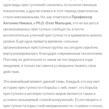
одни виды преступлений снизились по количественным
показателям, а другие и вовсе в этот период практически
стали невозможными. Но, как отметили и
Профессор
Антонио Никасо,
и
Ph.D. Олег Мальцев,
это не касается
организованных преступных сообществ, а почти
исключительно уличной преступности и криминала низкого
уровня. Ещё одна примета времени: сильные
организованные преступные группы на сегодня серьёзно
виртуализировались благодаря современным технологиям.
Поэтому их деятельность никак не пострадала в ходе
пандемии, а только заставила усовершенствовать свои
действия.
Это важнейший момент данной темы. Каждый, кто изучает
историю преступности и борьбы с ней, знает: это борьба
преступного и антипреступного миров является также и
условно называемой «гонкой вооружений». Если говорить о
преступности корыстной направленности, то ровно столько,