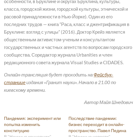
особенности, в Бруклине и округах Бруклина, культуры,
класса, городской жизни, городской культуры, этнической и
расовой принадлежности в Нью-Йорке). Один из его
последних трудов — книга “Раса, класс и джентрификация в
Бруклине: взгляд с улицы” (2016). Доктор Крейз является
общественным активистом-ученым и консультантом
государственных и частных агентств по вопросам городского
сообщества. Соредактор журнала Urbanities и член
редакционного совета журнала Visual Studies и CIDADES.
Онлайн-трансляция будет проходить на
Фейсбук-
странице
издания «Гранит науки». Начало в 21.00 по
киевскому времени.
Автор Майя Шнедович
Пандемия: эксперимент или
Последствие пандемии:
попытка изменить
бизнес переходит в онлайн-
конституцию
пространство. Павел Педина
В "Научные концепции"
В "Научные новости"