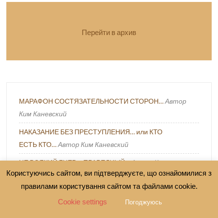
Перейти в архив
МАРАФОН СОСТЯЗАТЕЛЬНОСТИ СТОРОН…
Автор
Ким Каневский
НАКАЗАНИЕ БЕЗ ПРЕСТУПЛЕНИЯ… или КТО
ЕСТЬ КТО…
Автор Ким Каневский
НЕ ВСЯКИЙ ГНЕВ – ПРАВЕДНЫЙ…
Автор Ким
Користуючись сайтом, ви підтверджуєте, що ознайомилися з
Каневский
правилами користування сайтом та файлами cookie.
Парадокс военной демократии: от мобилизации
Cookie settings
Погоджуюсь
низового сопротивления к его криминализации
Автор