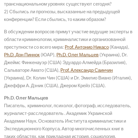
транснациональном уровнях существуют сегодня?
2) Сбылись ли прогнозы, высказанные на предыдущей
конференции? Если сбылись, то каким образом?
В обсуждении вопросов примут участие ведущие эксперты в
области криминологии, криминалистики и организованной
преступности со всего мира:
Prof. Антонио Никасо
(Канада),
Ph.D. Дон Пиннок
(ЮАР),
Ph.D. Олег Мальцев
(Украина), Dr.
Джеймс Финкенауэр (США) Эдуардо Алмейда (Бразилия),
Сальваторе Амато (США),
Prof. Александр Саинчин
(Украина), Dr. Колин Чин (США) и Dr. Эмилио Виано (Италия),
Джеффри А. Дэник (США), Джером Крейз (США).
Ph.D. Олег Мальцев
Писатель, криминолог, психолог, фотограф, исследователь,
журналист-расследователь . Академик Украинской
Академии Наук. Основатель Института криминалистики и
Экспедиционного Корпуса. Автор многочисленных книг в
таких областях, как прикладная история, социология,