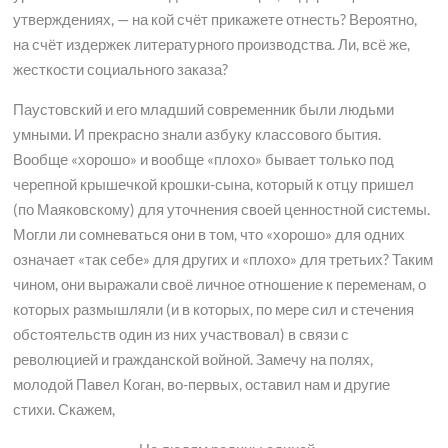
утверждениях, — на кой счёт прикажете отнесть? Вероятно,
на счёт издержек литературного производства. Ли, всё же,
жесткости социального заказа?
Паустовский и его младший современник были людьми
умными. И прекрасно знали азбуку классового бытия.
Вообще «хорошо» и вообще «плохо» бывает только под
черепной крышечкой крошки-сына, который к отцу пришел
(по Маяковскому) для уточнения своей ценностной системы.
Могли ли сомневаться они в том, что «хорошо» для одних
означает «так себе» для других и «плохо» для третьих? Таким
чином, они выражали своё личное отношение к переменам, о
которых размышляли (и в которых, по мере сил и стечения
обстоятельств один из них участвовал) в связи с
революцией и гражданской войной. Замечу на полях,
молодой Павел Коган, во-первых, оставил нам и другие
стихи. Скажем,