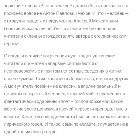
знающие: слова «В человеке всё должно быть прекрасно…»
произнёс вовсе не Антон Павлович Чехов. И что «Человек —
это звучит гордо!» и придумал не Алексей Максимович
Горький, и сказал не он. Увы, и относительно неплохие
читатели склонны отождествлять автора с его лирическим
героем.
Отсюда и великие потрясения душ, когда пушкинские
читатели обожатели впервые спотыкаются о
неопровержимые и при том нелестные сведения о житии
своего кумира. То же касаемо и Лермонтова, и многих других.
А мой учитель поэзии – не классик, а вполне реальный и
целиком конкретный человек, старший мой современник и
фантастически одарённый поэт – господибожемой, какие
жестокие уроки цинизма и прочей мерзости преподал мне в
юности! Как в той повседневности был он не похож на своего
лирического героя. И такое, сами понимаете, случается не в
одной только литературе.