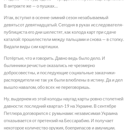
В антракте же — о пушках…
Итак, вступил в осенне-зимний сезон незабываемый
девятьсот девятнадцатый. Сегодня в руках исследователя-
публициста его дни шелестят, как колода карт при сдаче
каталой: прошелестели между пальцами и снова — в стопку.
Видали виды сии картишки.
Потёртые, что и говорить. Давно ведь было дело. И
былинники речистые оказались не чрезмерно
добросовестны, и последующие социальные заказчики-
распорядители не так уж были влюблены в истину. Да и дел
вышло навалом, обо всех не переговоришь.
Ну, выдернем из этой колоды наугад карты ровно столетней
давности: последний квартал-19 на Украине. В сентябре
Петлюра договорился с румынами: независимая Украина
отказывается от претензий на Бессарабию. И получает
некоторое количество оружия, боеприпасов и амуниции.