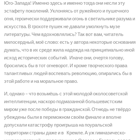
Юго-Запада! Именно здесь и именно тогда они несли эту
эстафету поколений. Уклоняясь от ружейного и пушечного
огня, героически поддерживали огонь в светильнике разума и
искусства. В грохоте пушек не давали умолкнуть музе
литературы. Чем вдохновлялись? Так вот вам, читатель
милосердный, моё слово: есть у автора некоторые основания
думать, что в их среде жила надежда на принципиально иной
исход исторических событий. Иначе они, очертя голову,
бросились бы в тот огневорот. И кроме творческого права
талантливых людей воспевать революцию, опирались бы в
этой работе и на моральное право.
И, однако – что возьмёшь с этой молодой околосоветской
интеллигенции, наскоро подмазанной большевистским
миром уже после победы в гражданской. Отнюдь не твёрдо
убеждены были в переможном своём финале и вполне
допускали катастрофу проигрыша на поуральской
территории страны даже и в Кремле. А уж гимназическо-