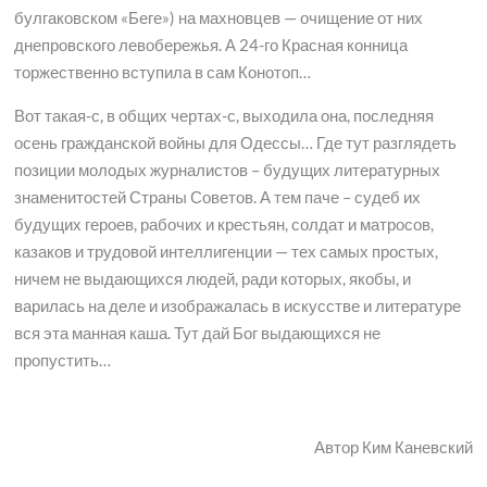
булгаковском «Беге») на махновцев — очищение от них
днепровского левобережья. А 24-го Красная конница
торжественно вступила в сам Конотоп…
Вот такая-с, в общих чертах-с, выходила она, последняя
осень гражданской войны для Одессы… Где тут разглядеть
позиции молодых журналистов – будущих литературных
знаменитостей Страны Советов. А тем паче – судеб их
будущих героев, рабочих и крестьян, солдат и матросов,
казаков и трудовой интеллигенции — тех самых простых,
ничем не выдающихся людей, ради которых, якобы, и
варилась на деле и изображалась в искусстве и литературе
вся эта манная каша. Тут дай Бог выдающихся не
пропустить…
Автор Ким Каневский