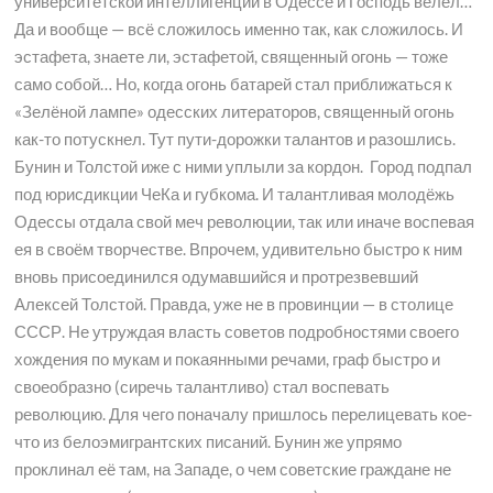
университетской интеллигенции в Одессе и Господь велел…
Да и вообще — всё сложилось именно так, как сложилось. И
эстафета, знаете ли, эстафетой, священный огонь — тоже
само собой… Но, когда огонь батарей стал приближаться к
«Зелёной лампе» одесских литераторов, священный огонь
как-то потускнел. Тут пути-дорожки талантов и разошлись.
Бунин и Толстой иже с ними уплыли за кордон. Город подпал
под юрисдикции ЧеКа и губкома. И талантливая молодёжь
Одессы отдала свой меч революции, так или иначе воспевая
ея в своём творчестве. Впрочем, удивительно быстро к ним
вновь присоединился одумавшийся и протрезвевший
Алексей Толстой. Правда, уже не в провинции — в столице
СССР. Не утруждая власть советов подробностями своего
хождения по мукам и покаянными речами, граф быстро и
своеобразно (сиречь талантливо) стал воспевать
революцию. Для чего поначалу пришлось перелицевать кое-
что из белоэмигрантских писаний. Бунин же упрямо
проклинал её там, на Западе, о чем советские граждане не