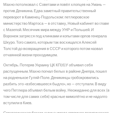
Махно потолковал с Советами и повёл хлопцев на Умань —
против Деникина. Едва заметный правительственный
переворот в Каменец-Подольском: петлюровское
министерство Мартоса — в отставку, Новый кабинет во главе
с Мазепой. Месячник мира между УНР и Польшей. И
Воронеж затрясся под клинками и копытами орлов генерала
Шкуро. Того самого, которым так восхищался Алексей
Толстой до возвращения в СССР и которого потом назвал
отчаянной жизни проходимцем.
Октябрь. Потеряв Украину ЦК КП(б)У объявил себя
распущенным. Махно погнал белых в районе Днепра, пошел
на родненькое Гуляй-Поле. Деникинцы гробокровились
разбить это «взбесившееся быдло», но — отступали. В виду
чего Петлюра объявил белым войну. Неожиданно для всех (в
том числе для самих себя) красные мимолётно и не надолго
вступили в Киев.
Стратегическая бессмыслица имела огромное политическое