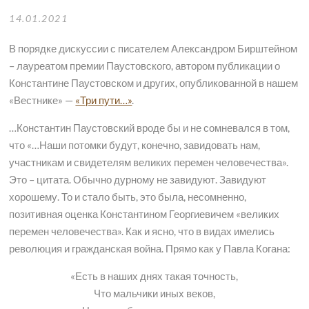
14.01.2021
В порядке дискуссии с писателем Александром Бирштейном
– лауреатом премии Паустовского, автором публикации о
Константине Паустовском и других, опубликованной в нашем
«Вестнике» —
«Три пути…»
.
…Константин Паустовский вроде бы и не сомневался в том,
что «…Наши потомки будут, конечно, завидовать нам,
участникам и свидетелям великих перемен человечества».
Это – цитата. Обычно дурному не завидуют. Завидуют
хорошему. То и стало быть, это была, несомненно,
позитивная оценка Константином Георгиевичем «великих
перемен человечества». Как и ясно, что в видах имелись
революция и гражданская война. Прямо как у Павла Когана:
«Есть в наших днях такая точность,
Что мальчики иных веков,