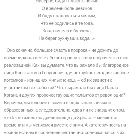
Наверно, будут плакать ночью
О времени большевиков
И будут жаловаться милым,
Что не родились в те года,
Когда кипела и бурлила,
На берег рухнувши, вода…».
Оно конечно, большое счастье пророка – не дожить до
времени, когда легче лёгкого сравнить свои пророчества с их
реализацией. Как вы думаете, что выражало бы благородное
лицо Константина Георгиевича, участвуй он сегодня в опросе
потомков – нонишних милых юнош, — об их зависти к
участникам тех событий? Что выражало бы лицо Павла
Когана и других пророчествующих талантов от революции?
Впрочем, мы говорим с вами о людях талантливых и
образованных, а следовательно, едва ли не знавших о том,
что было известно древним ещё до Христа — меняются
времена и мы меняемся вместе с ними. А категоричность на
уровне истины в последней инстанции, содержащаяся в их