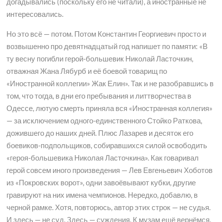
догадывались (поскольку его не читали), а иностранные не
интересовались.
Но это всё — потом. Потом Константин Георгиевич просто и
возвышенно про девятнадцатый год напишет по памяти: «В
ту весну погибли герой-большевик Николай Ласточкин,
отважная Жана Лябурб и её боевой товарищ по
«Иностранной коллегии» Жак Елин». Так и не разобравшись в
том, что тогда, в дни его пребывания и литтворчества в
Одессе, лютую смерть приняла вся «Иностранная коллегия»
— за исключением одного-единственного Стойко Раткова,
дожившего до наших дней. Плюс Лазарев и десяток его
боевиков-подпольщиков, собиравшихся силой освободить
«героя-большевика Николая Ласточкина». Как говаривал
герой совсем иного произведения — Лев Евгеньевич Хоботов
из «Покровских ворот», одни завоёвывают кубки, другие
гравируют на них имена чемпионов. Нередко, добавлю, в
черной рамке. Хотя, повторюсь, автор этих строк — не судья.
И здесь — не суд. Здесь — суждения. К музам ещё вернёмся.