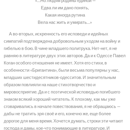
«…Но людям родины единой —
Едва ли им дано понять,
Какая иногда рутина
Вела нас жить и умирать…»
А во-вторых, искренность его исповеди и идейных
симпатий подтверждена добровольным уходом на войну и
гибелью в бою. В чине младшего политрука. Нет-нет, я не
равняю в литературе двух этих авторов. Да и к Одессе Павел
Коган особого отношения не имеет. Хотя его стихи, в
особенности «Бригантина», были весьма популярны у нас,
младших шестидесятников-одесситов. И значительным
образом повлияли на наше стихотворчество и
мировосприятие. Да и с поэтической исповедью погибшего
знаком всякий хороший читатель. К плохому, как мы уже
сговаривались в начале повествования, я не обращаюсь —
дабы не тратить зря своё и его, конечно же, еще более
дорогое для меня время. Хочется думать, строки эти читают
господа и дамы, кое-что понимающие в литературе. И