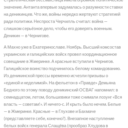
значение. Антанта впервые задумалась о разумности ставки
на деникинцев. Что же, войны нередко жертвуют стратегией
ради политики. Неспроста Черчилль считал: война —
слишком серьёзное дело, чтобы его доверять военным.
Деникин — в Чернигове.
А Махно уже в Екатеринославе. Ноябрь. Высший комсостав
украинских и галицийских войск провел координационное
совещание в Жмеринке. А красные вступили в Чернигов.
Галицийское воинство подчинилось белому командованию.
Из деникинской прессы временно исчезли призывы о
«единой и неделимой». На фельетон в «Правде» Демьяна
Бедного по этому поводу деникинский ОСВАГ напомнил: в
семнадцатом, летом, большевики тоже снимали лозунг «Вся
власть — советам!». И ничего-с. И крыть было нечем. Белые
— в Жмеринке. Красные — в Глухове и Бахмаче
(представляете себе, конечно?). Внезапное наступление
белых войск генерала Слащёва (прообраз Хлудова в