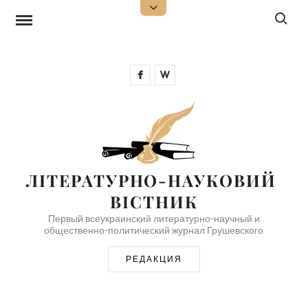
Перейти
Поиск:
Открыть
верхнюю
к
боковую
панель
содержимому
Facebook
Wikipedia
ЛІТЕРАТУРНО-НАУКОВИЙ 
ВІСТНИК
Первый всеукраинский литературно-научный и
общественно-политический журнал Грушевского
РЕДАКЦИЯ