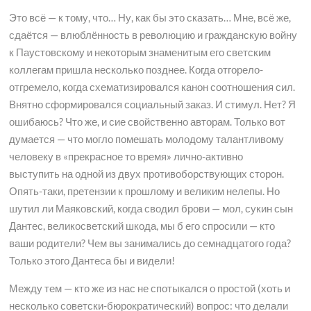
Это всё — к тому, что… Ну, как бы это сказать… Мне, всё же,
сдаётся — влюблённость в революцию и гражданскую войну
к Паустовскому и некоторым знаменитым его светским
коллегам пришла несколько позднее. Когда отгорело-
отгремело, когда схематизировался канон соотношения сил.
Внятно сформировался социальный заказ. И стимул. Нет? Я
ошибаюсь? Что же, и сие свойственно авторам. Только вот
думается — что могло помешать молодому талантливому
человеку в «прекрасное то время» лично-активно
выступить на одной из двух противоборствующих сторон.
Опять-таки, претензии к прошлому и великим нелепы. Но
шутил ли Маяковский, когда сводил брови — мол, сукин сын
Дантес, великосветский шкода, мы б его спросили — кто
ваши родители? Чем вы занимались до семнадцатого года?
Только этого Дантеса бы и видели!
Между тем — кто же из нас не спотыкался о простой (хоть и
несколько советски-бюрократический) вопрос: что делали