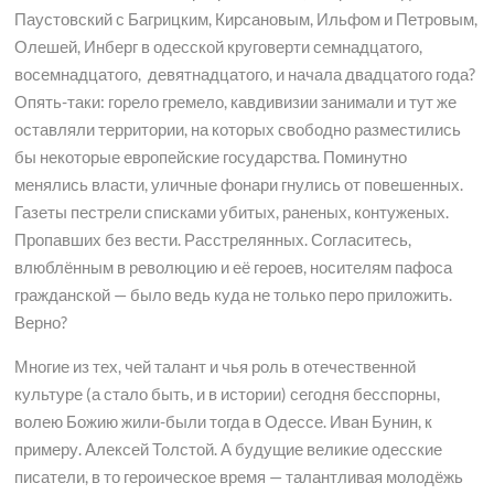
Паустовский с Багрицким, Кирсановым, Ильфом и Петровым,
Олешей, Инберг в одесской круговерти семнадцатого,
восемнадцатого, девятнадцатого, и начала двадцатого года?
Опять-таки: горело гремело, кавдивизии занимали и тут же
оставляли территории, на которых свободно разместились
бы некоторые европейские государства. Поминутно
менялись власти, уличные фонари гнулись от повешенных.
Газеты пестрели списками убитых, раненых, контуженых.
Пропавших без вести. Расстрелянных. Согласитесь,
влюблённым в революцию и её героев, носителям пафоса
гражданской — было ведь куда не только перо приложить.
Верно?
Многие из тех, чей талант и чья роль в отечественной
культуре (а стало быть, и в истории) сегодня бесспорны,
волею Божию жили-были тогда в Одессе. Иван Бунин, к
примеру. Алексей Толстой. А будущие великие одесские
писатели, в то героическое время — талантливая молодёжь