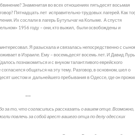
Обвинение? Знаменитая во всех отношениях пятьдесят восьмая
иговор? Пятнадцать лет исправительно-трудовых лагерей. Как то
еления. Их сослали в лагерь Бутугычаг на Колыме. А спустя
ельном» 1956 году – они, кто выжил, были освобождены и
заинтересовал. Я разыскала и связалась непосредственно с сыно
роживает в Израиле. Ему – восемьдесят восемь лет. И Давид Лур
Удалось познакомиться и с внуком талантливого еврейского
 согласился общаться на эту тему. Разговор, в основном, шел о
десят шестом и дальнейшего пребывания в Одессе, где он прожи
***
о за то, что согласились рассказать о вашем отце. Возможно,
огли повлечь за собой арест вашего отца по делу одесских