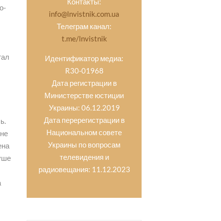
Контакты:
о-
info@lnvistnik.com.ua
Телеграм канал:
t.me/lnvistnik
гал
Идентификатор медиа:
R30-01968
Дата регистрации в
Министерстве юстиции
Украины: 06.12.2019
Дата перерегистрации в
ь.
Национальном совете
 не
Украины по вопросам
ена
телевидения и
душе
радиовещания: 11.12.2023
а
е