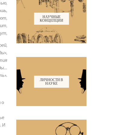
ью,
ошь,
НАУЧНЫЕ
ют,
КОНЦЕПЦИИ
дит,
чут,
оей,
ды»,
тия
ды…
ть».
ЛИЧНОСТИ В
НАУКЕ
 о
ье
. И