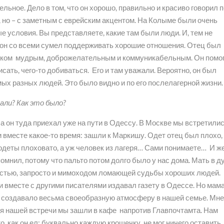
ельное. Дело в том, что он хорошо, правильно и красиво говорил п
, но – с заметным с еврейским акцентом. На Колыме были очень
е условия. Вы представляете, какие там были люди. И, тем не
 он со всеми сумел поддерживать хорошие отношения. Отец был
ком мудрым, доброжелательным и коммуникабельным. Он помо
исать, чего-то добиваться. Его и там уважали. Вероятно, он был
ых разных людей. Это было видно и по его послелагерной жизни.
али? Как это было?
 а он туда приехал уже на пути в Одессу. В Москве мы встретилис
 вместе какое-то время: зашли к Маркишу. Одет отец был плохо,
 одеты плоховато, а уж человек из лагеря… Сами понимаете… И ж
омнил, потому что пальто потом долго было у нас дома. Мать в 
ластью, запросто и мимоходом ломающей судьбы хороших людей.
 и вместе с другими писателями издавал газету в Одессе. Но мам
о создавало весьма своеобразную атмосферу в нашей семье. Мн
я нашей встречи мы зашли в кафе напротив Главпочтамта. Нам
о, как он ел: буквально каждую крошечку, не мог ничего оставить.