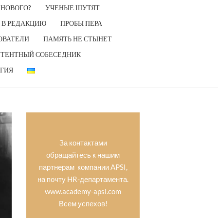
 НОВОГО?
УЧЕНЫЕ ШУТЯТ
 В РЕДАКЦИЮ
ПРОБЫ ПЕРА
ОВАТЕЛИ
ПАМЯТЬ НЕ СТЫНЕТ
ТЕНТНЫЙ СОБЕСЕДНИК
ГИЯ
За контактами
обращайтесь к нашим
партнерам компании APSI,
на почту HR-департамента.
www.academy-apsi.com
Всем успехов!