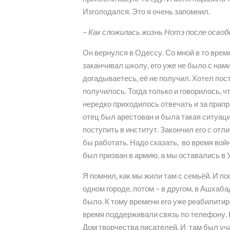
Изголодался. Это я очень запомнил.
–
Как сложилась жизнь Нотэ после осво
Он вернулся в Одессу. Со мной в то время
заканчивал школу, его уже не было с нами.
догадываетесь, её не получил. Хотел пост
получилось. Тогда только и говорилось, ч
нередко приходилось отвечать и за прапра
отец был арестован и была такая ситуаци
поступить в институт. Закончил его с от
бы работать. Надо сказать, во время во
был призван в армию, а мы оставались в
Я помнил, как мы жили там с семьёй. И п
одном городе, потом – в другом, в Ашхаба
было. К тому времени его уже реабилитир
время поддерживали связь по телефону. 
Дом творчества писателей. И там был уч