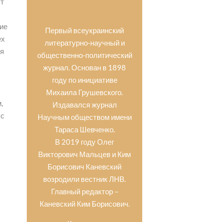
ст
х
гие
Первый всеукраинский
ех
литературно-научный и
ля
общественно-политический
журнал. Основан в 1898
году по инициативе
Михаила Грушевского.
,
Издавался журнал
 с
Научным обществом имени
Тараса Шевченко.
В 2019 году Олег
Викторович Мальцев и Ким
Борисович Каневский
возродили вестник ЛНВ.
Главный редактор –
Каневский Ким Борисович.