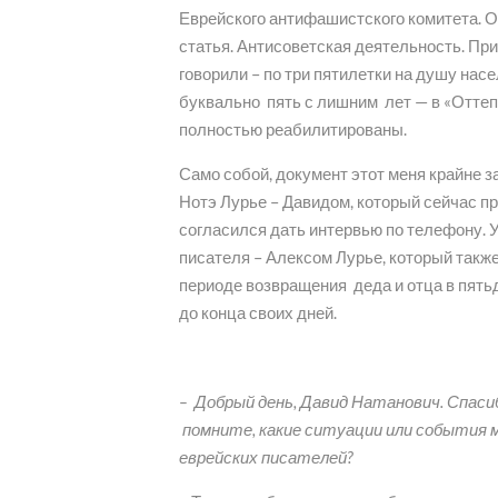
Еврейского антифашистского комитета. 
статья. Антисоветская деятельность. Пр
говорили – по три пятилетки на душу нас
буквально пять с лишним лет — в «Оттеп
полностью реабилитированы.
Само собой, документ этот меня крайне 
Нотэ Лурье – Давидом, который сейчас п
согласился дать интервью по телефону. 
писателя – Алексом Лурье, который также
периоде возвращения деда и отца в пять
до конца своих дней.
– Добрый день, Давид Натанович. Спасиб
помните, какие ситуации или события м
еврейских писателей?