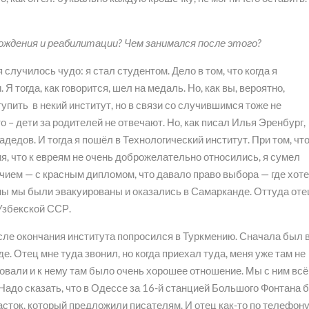
бождения и реабилитации? Чем занимался после этого?
 случилось чудо: я стал студентом. Дело в том, что когда я
 Я тогда, как говорится, шел на медаль. Но, как вы, вероятно,
упить в некий институт, но в связи со случившимся тоже не
то – дети за родителей не отвечают. Но, как писал Илья Эренбург,
дедов. И тогда я пошёл в Технологический институт. При том, чт
я, что к евреям не очень доброжелательно относились, я сумел
личием — с красным дипломом, что давало право выбора — где хот
йны мы были эвакуированы и оказались в Самарканде. Оттуда оте
 Узбекской ССР.
осле окончания института попросился в Туркмению. Сначала был 
де. Отец мне туда звонил, но когда приехал туда, меня уже там не
овали и к нему там было очень хорошее отношение. Мы с ним всё
Надо сказать, что в Одессе за 16-й станцией Большого Фонтана 
асток, который предложили писателям. И отец как-то по телефон