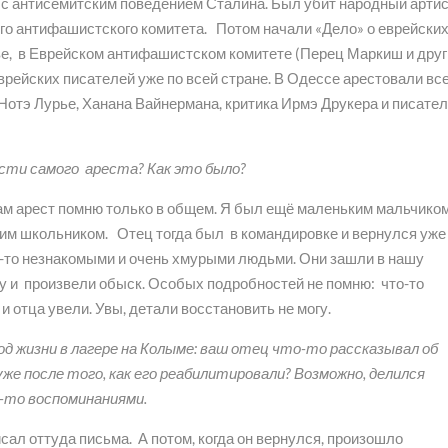
 с антисемитским поведением Сталина. Был убит народный арти
о антифашистского комитета. Потом начали «Дело» о еврейски
кве, в Еврейском антифашистском комитете (Перец Маркиш и дру
врейских писателей уже по всей стране. В Одессе арестовали вс
 Нотэ Лурье, Ханана Вайнермана, критика Ирмэ Друкера и писате
сти самого ареста? Как это было?
сам арест помню только в общем. Я был ещё маленьким мальчиком
м школьником. Отец тогда был в командировке и вернулся уже
-то незнакомыми и очень хмурыми людьми. Они зашли в нашу
у и произвели обыск. Особых подробностей не помню: что-то
 и отца увели. Увы, детали восстановить не могу.
од жизни в лагере на Колыме: ваш отец что-то рассказывал об
же после того, как его реабилитировали? Возможно, делился
-то воспоминаниями.
исал оттуда письма. А потом, когда он вернулся, произошло