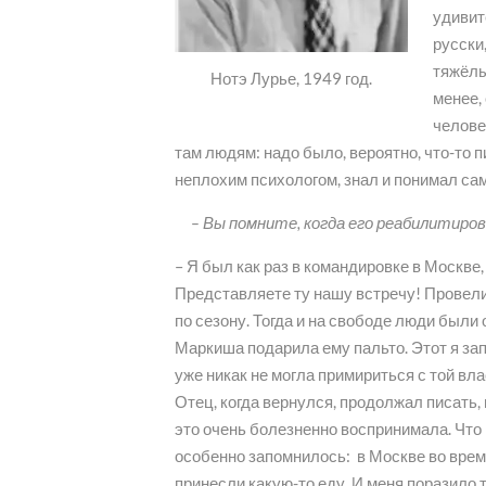
удивит
русски
тяжёлы
Нотэ Лурье, 1949 год.
менее,
челове
там людям: надо было, вероятно, что-то п
неплохим психологом, знал и понимал сам
– Вы помните, когда его реабилитиров
– Я был как раз в командировке в Москве,
Представляете ту нашу встречу! Провели
по сезону. Тогда и на свободе люди были
Маркиша подарила ему пальто. Этот я зап
уже никак не могла примириться с той в
Отец, когда вернулся, продолжал писать,
это очень болезненно воспринимала. Чт
особенно запомнилось: в Москве во врем
принесли какую-то еду. И меня поразило т