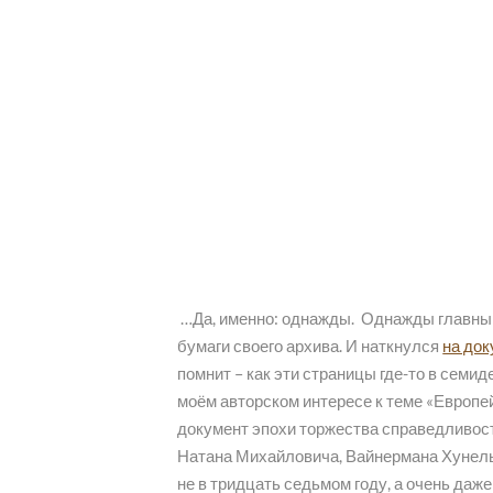
…Да, именно: однажды. Однажды главный
бумаги своего архива. И наткнулся
на до
помнит – как эти страницы где-то в семид
моём авторском интересе к теме «Европе
документ эпохи торжества справедливост
Натана Михайловича, Вайнермана Хунел
не в тридцать седьмом году, а очень да