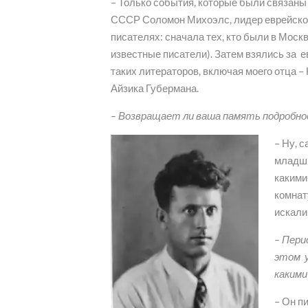
– Только события, которые были связаны
СССР Соломон Михоэлс, лидер еврейског
писателях: сначала тех, кто были в Мос
известные писатели). Затем взялись за е
таких литераторов, включая моего отца –
Айзика Губермана.
– Возвращает ли ваша память подробно
– Ну, 
младши
какими
комнат
искали
– Пери
этом у
какими
– Он п