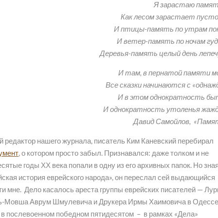
Я зарастаю памят
Как лесом зарастает пуст
И птицы-память по утрам по
И ветер-память по ночам гу
Деревья-память целый день лепе
И там, в пернатой памяти м
Все сказки начинаются с «однаж
И в этом однократность бы
И однократность утоленья жаж
Давид Самойлов, «Памя
 редактор нашего журнала, писатель Ким Каневский перебирал
кумент
, о котором просто забыл. Признавался: даже толком и не
есятые годы ХХ века попали в одну из его архивных папок. Но зная
йская история еврейского народа», он переслал сей выдающийся
и мне. Дело касалось ареста группы еврейских писателей — Лур
ь-Мовша Аврум Шмулевича и Друкера Ирмы Хаимовича в Одессе
же в послевоенном победном пятидесятом – в рамках «Дела»