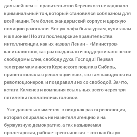
дальнейшем — правительство Керенского не задавало
криминальный тон, который становился соблазном для
всей нации. Тем более, жандармский корпус и царскую
полицию разогнали. Вот уж лафа была уркам, хулиганам
и шпионам! Но эти послецарские правительства
интеллигенции, как их назвал Ленин – «Министров-
капиталистов», как раз создавало и поддерживало некое
свободомыслие, свободу духа. Господи! Первая
телеграмма минюста Керенского пошла в Сибирь,
приветствовала с революции всех, кто там находился из
революционеров, и поздравили их со свободой. За что,
кстати, Каменев и компания ссыльных всего через три
пятилетки поплатились головой.
Уже давненько имеется в виду как раз та революция,
которая опиралась не на интеллигенцию и на
буржуазную демократию, а так называемая
пролетарская, рабоче-крестьянская – это как бы уж