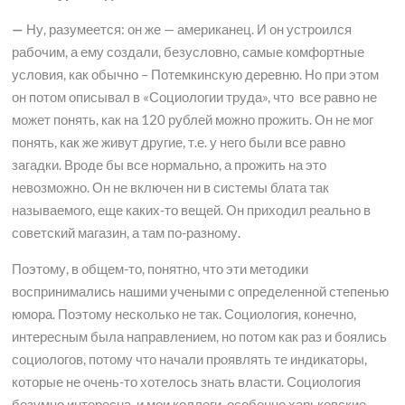
—
Ну, разумеется: он же — американец. И он устроился
рабочим, а ему создали, безусловно, самые комфортные
условия, как обычно – Потемкинскую деревню. Но при этом
он потом описывал в «Социологии труда», что все равно не
может понять, как на 120 рублей можно прожить. Он не мог
понять, как же живут другие, т.е. у него были все равно
загадки. Вроде бы все нормально, а прожить на это
невозможно. Он не включен ни в системы блата так
называемого, еще каких-то вещей. Он приходил реально в
советский магазин, а там по-разному.
Поэтому, в общем-то, понятно, что эти методики
воспринимались нашими учеными с определенной степенью
юмора. Поэтому несколько не так. Социология, конечно,
интересным была направлением, но потом как раз и боялись
социологов, потому что начали проявлять те индикаторы,
которые не очень-то хотелось знать власти. Социология
безумно интересна, и мои коллеги, особенно харьковские,