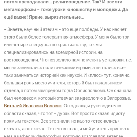
потом преподавали… религиоведение. Так? И все эти
метаморфозы – тоже уроки юношеству и молодёжи. Да
ещё какие! Яркие, выразительные…
– Знаете, научный атеизм – это еще полбеды. У нас насчет
этого была более толерантная атмосфера. У меня было три
или четыре спецкурса по христианству, т.е. мы
специализировались на всемирной истории, на
востоковедении. Что позволило нам не менять установки, т.е.
мы не занимались политическими играми, а пытались все-
таки заниматься историей как наукой. И «плюс» тут, конечно,
большая роль моего учителя, который был начальником
отдела, а потом зампредом тогда Облисполкома. Он сначала
был человеком, который отвечал за идеологию в Запорожье,
Виталий Иванович Воловик
. Он однажды руководителю
области сказал, что тот – дурак. Вот просто сказал идиоту
прямым текстом. Все это знали, но как-то «стеснялись»
сказать, а он сказал. Тот его выгнал, и мой учитель пришел к
нам, а кафедру философии, которую возглавлял ветеран