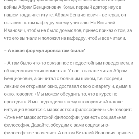
войны Абрам Бенционович Коган, первый доктор наук в
нашем тогда институте. Абрам Бенционович – ветеран, он
оставил потом кафедру моему учителю. Но Виталий
Иванович, чтобы не было домыслов, принес приказ о том, за
что его выгнали и положил на кафедру, чтобы все читали.
– А какая формулировка там была?
– А там было что-то связанное с недостойным поведением, и
об идеологических моментах. У нас в начале читал Абрам
Бенционович, а он читал с большим шиком, т.е. посреди
лекции он открывал окно, доставал свою сигарету и, дымя в
окно, говорил: «Мы можем обсудить то, что в курсе не
проходят». И мы подходили к нему и говорили: «А как же
интуиция вяжется с марксисткой философией?» Он говорит:
«Уже нет марксистской философии, уже есть социальная
философия. Давайте, обсудим с вами социально-
философское значение». А потом Виталий Иванович пришел