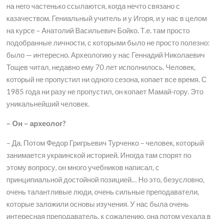
на него частенько ссылаются, когда нечто связано с
казачеством. Гениальный учитель и у Игоря, и у нас в целом
на курсе – Анатолий Васильевич Бойко. Т.е. там просто
подобранные личности, с которыми было не просто полезно:
было — интересно. Археологию у нас Геннадий Николаевич
Тощев читал, недавно ему 70 лет исполнилось. Человек,
который не пропустил ни одного сезона, копает все время. С
1985 года ни разу не пропустил, он копает Мамай-гору. Это
уникальнейший человек.
– Он – археолог?
– Да. Потом Федор Григрьевич Турченко – человек, который
занимается украинской историей. Иногда там спорят по
этому вопросу, он много учебников написал, с
принципиальной достойной позицией… Но это, безусловно,
очень талантливые люди, очень сильные преподаватели,
которые заложили основы изучения. У нас была очень
интересная преподаватель, к сожалению, она потом уехала в