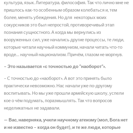
культура, язык. Литература. философия. Так что лично мне не
пришлось как-то особенным образом колебаться и, тем
более, менять убеждения. Но для некоторых моих
сокурсников это был непростой, противоречивый этап
познания сущностного. А когда мы вернулись из
вооруженных сил, уже начались другие процессы, те люди,
которые читали научный коммунизм, начали читать что-то
вроде… научный национализм. Причём, глазом не моргнув.
– Это называется «с точностью до “наоборот”».
– C точностью до «наоборот». А вот это принять было
практически невозможно. Нас начали уже по-другому
воспитывать. Но мы уже прошли армейскую школу, успели
кое о чём подумать, поразмышлять. Так что вопросов
неделикатных не задавали.
— Вас, наверняка, учили научному атеизму (мол, Бога нет
и не известно – когда он будет), и те же люди, которые