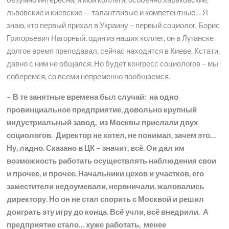
львовские и киевские — талантливые и компетентные… Я
знаю, кто первый прихал в Украину – первый социолог, Борис
Григорьевич Нагорный, один из наших коллег, он в Луганске
долгое время преподавал, сейчас находится в Киеве. Кстати,
давно с ним не общался. Но будет конгресс социологов – мы
соберемся, со всеми непременно пообщаемся.
– В те занятные времена был случай: на одно
провинциальное предприятие, довольно крупный
индустриальный завод, из Москвы прислали двух
социологов. Директор не хотел, не понимал, зачем это…
Ну, ладно. Сказано в ЦК – значит, всё. Он дал им
возможность работать осуществлять наблюдения свои
и прочее, и прочее. Начальники цехов и участков, его
заместители недоумевали, нервничали, жаловались
директору. Но он не стал спорить с Москвой и решил
доиграть эту игру до конца. Всё учли, всё внедрили. А
предприятие стало… хуже работать, менее