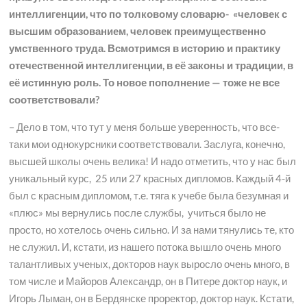
интеллигенции, что по толковому словарю- «человек с
высшим образованием, человек преимущественно
умственного труда. Всмотримся в историю и практику
отечественной интеллигенции, в её законы и традиции, в
её истинную роль. То новое пополнение — тоже не все
соответствовали?
– Дело в том, что тут у меня больше уверенность, что все-
таки мои однокурсники соответствовали. Заслуга, конечно,
высшей школы очень велика! И надо отметить, что у нас был
уникальный курс, 25 или 27 красных дипломов. Каждый 4-й
был с красным дипломом, т.е. тяга к учебе была безумная и
«плюс» мы вернулись после службы, учиться было не
просто, но хотелось очень сильно. И за нами тянулись те, кто
не служил. И, кстати, из нашего потока вышло очень много
талантливых ученых, докторов наук выросло очень много, в
том числе и Майоров Александр, он в Питере доктор наук, и
Игорь Лыман, он в Бердянске проректор, доктор наук. Кстати,