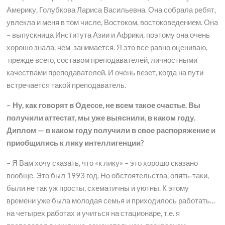
Америку, Голубкова Лариса Васильевна. Она собрала ребят,
увлекла и меня в том числе, Востоком, востоковедением. Она
– выпускница Института Азии и Африки, поэтому она очень
хорошо знала, чем занимается. Я это все равно оцениваю,
прежде всего, составом преподавателей, личностными
качествами преподавателей. И очень везет, когда на пути
встречается такой преподаватель.
– Ну, как говорят в Одессе, не всем такое счастье. Вы
получили аттестат, мы уже выяснили, в каком году.
Диплом — в каком году получили в свое распоряжение и
приобщились к лику интеллигенции?
– Я Вам хочу сказать, что «к лику» – это хорошо сказано
вообще. Это был 1993 год. Но обстоятельства, опять-таки,
были не так уж просты, схематичны и уютны. К этому
времени уже была молодая семья и приходилось работать…
на четырех работах и учиться на стационаре, т.е. я