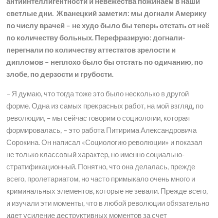
антиинтеллигентности и невежества пожинаем в наши
светлые дни. Жванецкий заметил: мы догнали Америку
по числу врачей – не худо было бы теперь отстать от неё
по количеству больных. Перефразирую: догнали-
перегнали по количеству аттестатов зрелости и
дипломов – неплохо было бы отстать по одичанию, по
злобе, по дерзости и грубости.
– Я думаю, что тогда тоже это было несколько в другой
форме. Одна из самых прекрасных работ, на мой взгляд, по
революции, – мы сейчас говорим о социологии, которая
формировалась, – это работа Питирима Александровича
Сорокина. Он написал «Социологию революции» и показал
не только классовый характер, но именно социально-
стратификационный. Понятно, что она делалась, прежде
всего, пролетариатом, но часто примыкало очень много и
криминальных элементов, которые не зевали. Прежде всего,
и изучали эти моменты, что в любой революции обязательно
идет усиление деструктивных моментов за счет