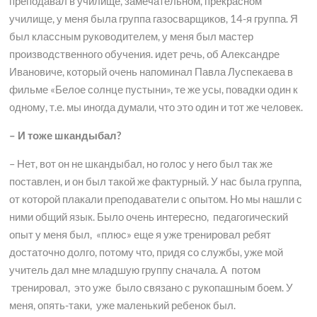
преподавал в училище, замечательном, прекрасном
училище, у меня была группа газосварщиков, 14-я группа. Я
был классным руководителем, у меня был мастер
производственного обучения. идет речь, об Александре
Ивановиче, который очень напоминал Павла Луспекаева в
фильме «Белое солнце пустыни», те же усы, повадки один к
одному, т.е. мы иногда думали, что это один и тот же человек.
– И тоже шкандыбал?
– Нет, вот он не шкандыбал, но голос у него был так же
поставлен, и он был такой же фактурный. У нас была группа,
от которой плакали преподаватели с опытом. Но мы нашли с
ними общий язык. Было очень интересно, педагогический
опыт у меня был, «плюс» еще я уже тренировал ребят
достаточно долго, потому что, придя со службы, уже мой
учитель дал мне младшую группу сначала. А потом
тренировал, это уже было связано с рукопашным боем. У
меня, опять-таки, уже маленький ребенок был.