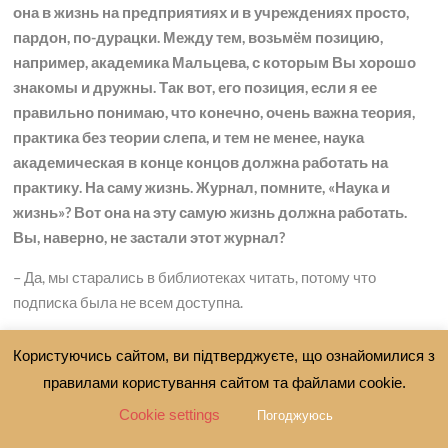
она в жизнь на предприятиях и в учреждениях просто,
пардон, по-дурацки. Между тем, возьмём позицию,
например, академика Мальцева, с которым Вы хорошо
знакомы и дружны. Так вот, его позиция, если я ее
правильно понимаю, что конечно, очень важна теория,
практика без теории слепа, и тем не менее, наука
академическая в конце концов должна работать на
практику. На саму жизнь. Журнал, помните, «Наука и
жизнь»? Вот она на эту самую жизнь должна работать.
Вы, наверно, не застали этот журнал?
– Да, мы старались в библиотеках читать, потому что
подписка была не всем доступна.
– Но в то же время «Пошла писать губерния!».
Користуючись сайтом, ви підтверджуєте, що ознайомилися з
Повсеместно стали, как грибы после дождя, стали
правилами користування сайтом та файлами cookie.
появляться на ровном месте университеты и академии.
Cookie settings
Погоджуюсь
Такие вывески появлялись на фасадах вчерашних
институтов. Коренные одесситы, скажем, всё никак не