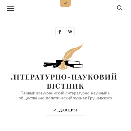
Перейти
Поиск:
Открыть
верхнюю
к
боковую
панель
содержимому
Facebook
Wikipedia
ЛІТЕРАТУРНО-НАУКОВИЙ 
ВІСТНИК
Первый всеукраинский литературно-научный и
общественно-политический журнал Грушевского
РЕДАКЦИЯ