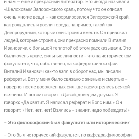
и нам — еще и прекрасный литератор. Его иногда называли
«Шелоховым Запорожского края», потому что он описал
очень многие вещи – как формировался Запорожский край,
как рождались и росли города, например, такой как
Днепрорудный, который они строили вместе. Он привозил
людей, которые строили, они прекрасно помнили Виталия
Ивановича, с большой теплотой об этом рассказывали. Это
были очень яркие, сильные личности – что на историческом
факультете, что, собственно, на кафедре философии.
Виталий Иванович как-то взял в оборот нас, мы писали
рефераты. Вот у меня было связано с жизнью и смертью –
наверно, после вооруженных сил, где насмотрелись всякой
всячины. И потом говорит: «Давай, доведем до ума». Я
говорю: «Да хватит. Я написал реферат и Бог с ним!» Он
говорит: «Нет, нет, нет! Взялись – значит, надо побеждать!»
– Это философский был факультет или исторический?
– Это был исторический факультет, но кафедра философии