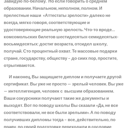
Завидую по-белому. Но если говорить о среднем
образовании. Начальном, неполном, полном. И
прелестные наши «Аттестаты зрелости» далеко не
всегда, мягко говоря, соответствующие и
удостоверяющие реальную зрелость. Что-то вроде…
комсомольских билетов шестидесятых-семидесятых-
восьмидесятых: достиг возраста, отсидел школу,
получай. Сто процентный охват. Те массовые подарки
стране, государству, обществу – до сиих пор, простите,
отрыгиваются.
И наконец, Вы защищаете диплом и получаете другой
сертификат. Вы уже не просто — зрелый человек. Вы уже
— интеллигенция, человек с высшим образованием.
Ваши сокурсники получают такие же документы и
выходят. Вот по поводу школы Вы сказали «Да, не все
соответствовали, не все были зрелыми». А по поводу
получивших дипломы тогда – все, действительно, по
праву, по своей подготовке переходили в сословие