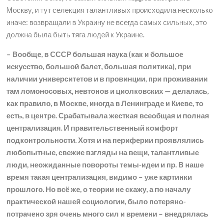
Москву, и тут селекция талантливых происходила несколько
иначе: возвращали в Украину не всегда самых сильных, это
должна была быть тяга людей к Украине.
– Вообще, в СССР большая наука (как и большое
искусство, большой балет, большая политика), при
наличии университетов и в провинции, при проживании
там ломоносовых, невтонов и циолковских — делалась,
как правило, в Москве, иногда в Ленинграде и Киеве, то
есть, в центре. Срабатывала жесткая всеобщая и полная
централизация. И правительственный комфорт
подконтрольности. Хотя и на периферии проявлялись
любопытные, свежие взгляды на вещи, талантливые
люди, неожиданные повороты темы-идеи и пр. В наше
время такая централизация, видимо – уже картинки
прошлого. Но всё же, о теории не скажу, а по началу
практической нашей социологии, было потеряно-
потрачено зря очень много сил и времени – внедрялась