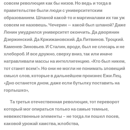
совсем революция как бы низов. Но ведь и тогда в
правительстве были люди с университетским
образованием. Шпаной какой-то и маргиналами их так уж
совсем не назовешь. Чечерин — какой был шпаной? Даже
Ленин умудрился университет окончить. Да дворянин
Дзержинский. Да Кржижановский. Да Литвинов. Троцкий.
Каменев-Зиновьев. И Сталин, вроде, был не слесарь и не
хлебороб. И все дружно, сверху вниз, так или иначе
натравливали массы на интеллигенцию. «Кто был никем,
тот станет всем!». Но они не могли не понимать зловещий
смысл слов, которые в дальнейшем произнес Ежи Лец.
«Дно останется дном, даже если бутылку поставить на
горлышко»,
Та третья отечественная революция, тот переворот
который мог опираться только на самые темные,
невежественные элементы – не тогда ли пошел посев,
каковой урожай хамства, жлобства,