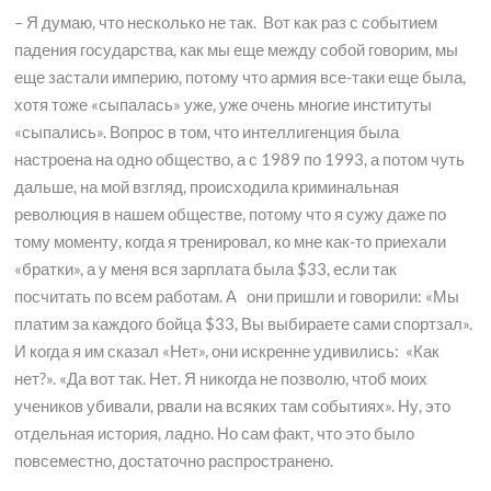
– Я думаю, что несколько не так. Вот как раз с событием
падения государства, как мы еще между собой говорим, мы
еще застали империю, потому что армия все-таки еще была,
хотя тоже «сыпалась» уже, уже очень многие институты
«сыпались». Вопрос в том, что интеллигенция была
настроена на одно общество, а с 1989 по 1993, а потом чуть
дальше, на мой взгляд, происходила криминальная
революция в нашем обществе, потому что я сужу даже по
тому моменту, когда я тренировал, ко мне как-то приехали
«братки», а у меня вся зарплата была $33, если так
посчитать по всем работам. А они пришли и говорили: «Мы
платим за каждого бойца $33, Вы выбираете сами спортзал».
И когда я им сказал «Нет», они искренне удивились: «Как
нет?». «Да вот так. Нет. Я никогда не позволю, чтоб моих
учеников убивали, рвали на всяких там событиях». Ну, это
отдельная история, ладно. Но сам факт, что это было
повсеместно, достаточно распространено.