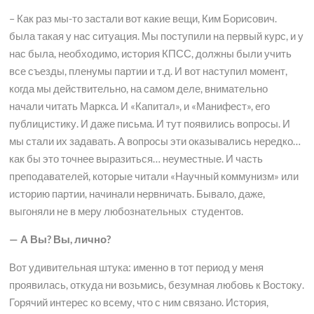
– Как раз мы-то застали вот какие вещи, Ким Борисович.
была такая у нас ситуация. Мы поступили на первый курс, и у
нас была, необходимо, история КПСС, должны были учить
все съезды, пленумы партии и т.д. И вот наступил момент,
когда мы действительно, на самом деле, внимательно
начали читать Маркса. И «Капитал», и «Манифест», его
публицистику. И даже письма. И тут появились вопросы. И
мы стали их задавать. А вопросы эти оказывались нередко…
как бы это точнее выразиться… неуместные. И часть
преподавателей, которые читали «Научный коммунизм» или
историю партии, начинали нервничать. Бывало, даже,
выгоняли не в меру любознательных студентов.
— А Вы? Вы, лично?
Вот удивительная штука: именно в тот период у меня
проявилась, откуда ни возьмись, безумная любовь к Востоку.
Горячий интерес ко всему, что с ним связано. История,