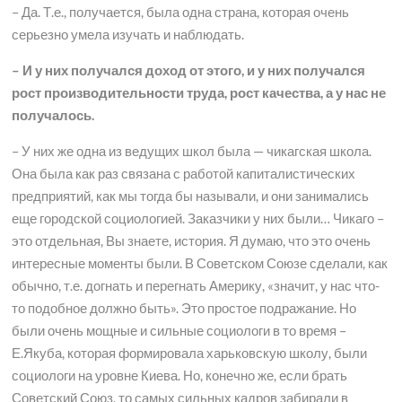
– Да. Т.е., получается, была одна страна, которая очень
серьезно умела изучать и наблюдать.
– И у них получался доход от этого, и у них получался
рост производительности труда, рост качества, а у нас не
получалось.
– У них же одна из ведущих школ была — чикагская школа.
Она была как раз связана с работой капиталистических
предприятий, как мы тогда бы называли, и они занимались
еще городской социологией. Заказчики у них были… Чикаго –
это отдельная, Вы знаете, история. Я думаю, что это очень
интересные моменты были. В Советском Союзе сделали, как
обычно, т.е. догнать и перегнать Америку, «значит, у нас что-
то подобное должно быть». Это простое подражание. Но
были очень мощные и сильные социологи в то время –
Е.Якуба, которая формировала харьковскую школу, были
социологи на уровне Киева. Но, конечно же, если брать
Советский Союз, то самых сильных кадров забирали в