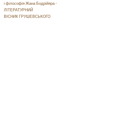
і філософія Жана Бодрійяра -
ЛІТЕРАТУРНИЙ
ВІСНИК ГРУШЕВСЬКОГО