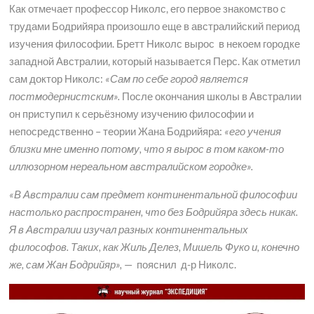
Как отмечает профессор Николс, его первое знакомство с
трудами Бодрийяра произошло еще в австралийский период
изучения философии. Бретт Николс вырос в некоем городке
западной Австралии, который называется Перс. Как отметил
сам доктор Николс:
«
Сам по себе город является
постмодернистским».
После окончания школы в Австралии
он приступил к серьёзному изучению философии и
непосредственно – теории Жана Бодрийяра:
«его учения
близки мне именно потому, что я вырос в том каком-то
иллюзорном нереальном австралийском городке».
«В Австралии сам предмет континентальной философии
настолько распространен, что без Бодрийяра здесь никак.
Я в Австралии изучал разных континентальных
философов. Таких, как Жиль Делез, Мишель Фуко и, конечно
же, сам Жан Бодрийяр»,
— пояснил д-р Николс.