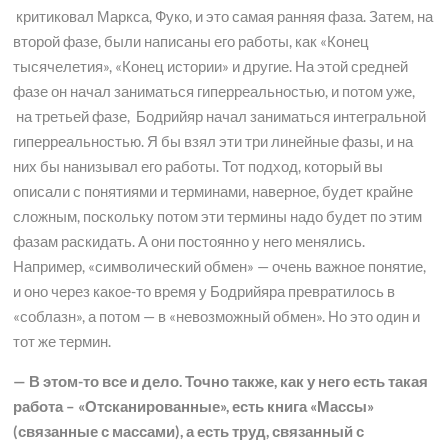
критиковал Маркса, Фуко, и это самая ранняя фаза. Затем, на
второй фазе, были написаны его работы, как «Конец
тысячелетия», «Конец истории» и другие. На этой средней
фазе он начал заниматься гиперреальностью, и потом уже,
на третьей фазе, Бодрийяр начал заниматься интегральной
гиперреальностью. Я бы взял эти три линейные фазы, и на
них бы нанизывал его работы. Тот подход, который вы
описали с понятиями и терминами, наверное, будет крайне
сложным, поскольку потом эти термины надо будет по этим
фазам раскидать. А они постоянно у него менялись.
Например, «символический обмен» — очень важное понятие,
и оно через какое-то время у Бодрийяра превратилось в
«соблазн», а потом — в «невозможный обмен». Но это один и
тот же термин.
— В этом-то все и дело. Точно также, как у него есть такая
работа – «Отсканированные», есть книга «Массы»
(связанные с массами), а есть труд, связанный с