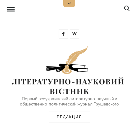
Перейти
Поиск:
Открыть
верхнюю
к
боковую
панель
содержимому
Facebook
Wikipedia
ЛІТЕРАТУРНО-НАУКОВИЙ 
ВІСТНИК
Первый всеукраинский литературно-научный и
общественно-политический журнал Грушевского
РЕДАКЦИЯ