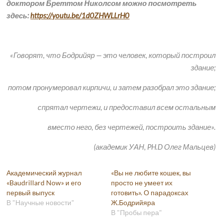
доктором Бреттом Николсом можно посмотреть
здесь:
https://youtu.be/1d0ZHWLLrH0
«Говорят, что Бодрийяр — это человек, который построил
здание;
потом пронумеровал кирпичи, и затем разобрал это здание;
спрятал чертежи, и предоставил всем остальным
вместо него, без чертежей, построить здание».
(академик УАН,
PH
.
D
Олег Мальцев)
Академический журнал
«Вы не любите кошек, вы
«Baudrillard Now» и его
просто не умеет их
первый выпуск
готовить». О парадоксах
В "Научные новости"
Ж.Бодрийяра
В "Пробы пера"