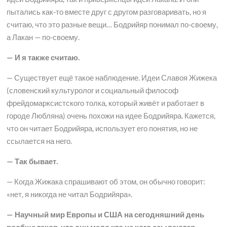
пытались как-то вместе друг с другом разговаривать, но я
считаю, что это разные вещи… Бодрийяр понимал по-своему,
а Лакан — по-своему.
— И я также считаю.
— Существует ещё такое наблюдение. Идеи Славоя Жижека
(словенский культуролог и социальный философ
фрейдомарксистского толка, который живёт и работает в
городе Любляна) очень похожи на идее Бодрийяра. Кажется,
что он читает Бодрийяра, использует его понятия, но не
ссылается на него.
— Так бывает.
— Когда Жижака спрашивают об этом, он обычно говорит:
«нет, я никогда не читал Бодрийяра».
— Научный мир Европы и США на сегодняшний день