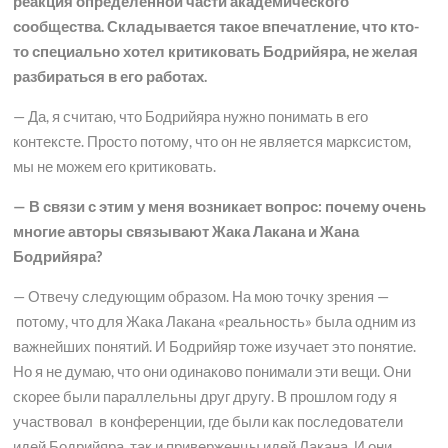
реакция определённой части академического
сообщества. Складывается такое впечатление, что кто-
то специально хотел критиковать Бодрийяра, не желая
разбираться в его работах.
— Да, я считаю, что Бодрийяра нужно понимать в его
контексте. Просто потому, что он не является марксистом,
мы не можем его критиковать.
— В связи с этим у меня возникает вопрос: почему очень
многие авторы связывают Жака Лакана и Жана
Бодрийяра?
— Отвечу следующим образом. На мою точку зрения —
потому, что для Жака Лакана «реальность» была одним из
важнейших понятий. И Бодрийяр тоже изучает это понятие.
Но я не думаю, что они одинаково понимали эти вещи. Они
скорее были параллельны друг другу. В прошлом году я
участвовал в конференции, где были как последователи
идей Бодрийяра, так и приверженцы идей Лакана. И они