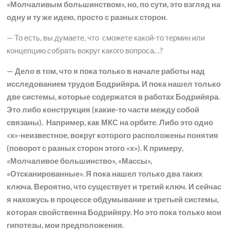
«Молчаливым большинством», но, по сути, это взгляд на
одну и ту же идею, просто с разных сторон.
— То есть, вы думаете, что сможете какой-то термин или
концепцию собрать вокруг какого вопроса…?
— Дело в том, что я пока только в начале работы над
исследованием трудов Бодрийяра. И пока нашел только
две системы, которые содержатся в работах Бодрийяра.
Это либо конструкция (какие-то части между собой
связаны). Например, как МКС на орбите. Либо это од
но
«х»-неизвестное,
вокруг которого расположены понятия
(
поворот с разных сторон этого
«х»)
. К примеру,
«Молчаливое большинство», «Массы»,
«Отсканированные». Я пока нашел только два таких
ключа. Вероятно, что существует и третий ключ. И сейчас
я нахожусь в процессе обдумывание и третьей системы,
которая свойственна Бодрийяру. Но это пока только мои
гипотезы, мои предположения.