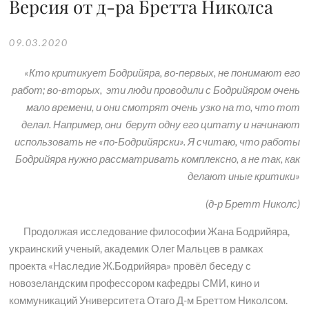
Версия от д-ра Бретта Николса
09.03.2020
«Кто критикует Бодрийяра, во-первых, не понимают его
работ; во-вторых, эти люди проводили с Бодрийяром очень
мало времени, и они смотрят очень узко на то, что тот
делал. Например, они берут одну его цитату и начинают
использовать не «по-Бодрийярски». Я считаю, что работы
Бодрийяра нужно рассматривать комплексно, а не так, как
делают иные критики»
(д-р Бретт Николс)
Продолжая исследование философии Жана Бодрийяра,
украинский ученый, академик Олег Мальцев в рамках
проекта «Наследие Ж.Бодрийяра» провёл беседу с
новозеландским профессором кафедры СМИ, кино и
коммуникаций Университета Отаго Д-м Бреттом Николсом.