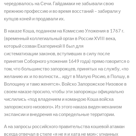
чередовалось на Сечи. Гайдамаки не забывали свою
прежнюю профессию и во время восстаний – забирали у
купцов коней и продавали их.
В наказе Коша, поданном на Комиссию Уложения в 1767 г.
(временный коллегиальный орган в России XVIII века,
который созван Екатериной ІІ был для
систематизации законов, вступивших в силу после
принятия Соборного уложения 1649 года) прямо говорится о
том, что большинство запорожцев, принятых на службу, «по
желанию их и по волности… идут в Малую Росию, в Полшу, в
Волощину и тамо женятся». Войско Запорожское Низовое в
своем наказе просило, чтобы эти запорожцы официально
числились «под владением и командою Коша войска
запорожского низового». Из этого наказа виден механизм
экспансии и внедрения на сопредельные территории.
А на запросы российского правительства кошевой атаман
всегда отвечал в стиле «я не я и хата не моя»: угнанных