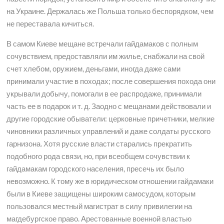
на Украине. Держалась же Польша только беспорядком, чем
не переставала кичиться.
В самом Киеве мещане встречали гайдамаков с полным
сочувствием, предоставляли им жилье, снабжали на свой
счет хлебом, оружием, деньгами, иногда даже сами
принимали участие в походах; после совершения похода они
укрывали добычу, помогали в ее распродаже, принимали
часть ее в подарок и т. д. Заодно с мещанами действовали и
другие городские обыватели: церковные причетники, мелкие
чиновники различных управлений и даже солдаты русского
гарнизона. Хотя русские власти старались прекратить
подобного рода связи, но, при всеобщем сочувствии к
гайдамакам городского населения, пресечь их было
невозможно. К тому же в юридическом отношении гайдамаки
были в Киеве защищены широким самосудом, которым
пользовался местный магистрат в силу привилегии на
магдебургское право. Арестованные военной властью