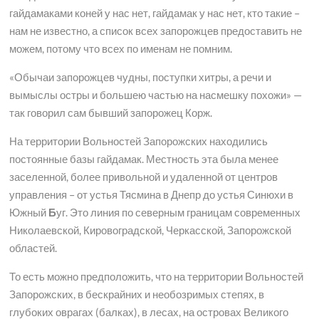
гайдамаками коней у нас нет, гайдамак у нас нет, кто такие –
нам не известно, а список всех запорожцев предоставить не
можем, потому что всех по именам не помним.
«Обычаи запорожцев чудны, поступки хитры, а речи и
вымыслы остры и большею частью на насмешку похожи» —
так говорил сам бывший запорожец Корж.
На территории Вольностей Запорожских находились
постоянные базы гайдамак. Местность эта была менее
заселенной, более привольной и удаленной от центров
управления – от устья Тясмина в Днепр до устья Синюхи в
Южный
Б
уг. Это линия по северным границам современных
Николаевской, Кировоградской, Черкасской, Запорожской
областей.
То есть можно предположить, что на территории Вольностей
Запорожских, в бескрайних и необозримых степях, в
глубоких оврагах (балках), в лесах, на островах Великого