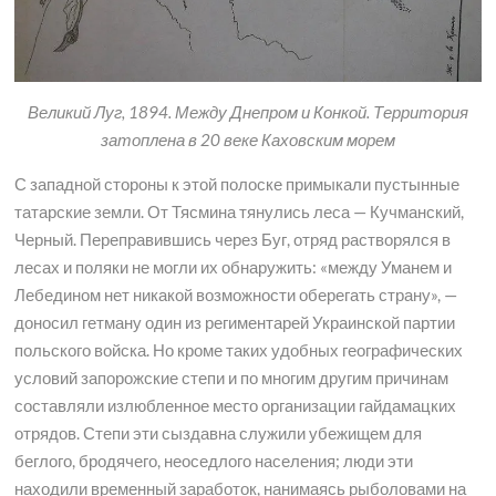
Великий Луг, 1894. Между Днепром и Конкой. Территория
затоплена в 20 веке Каховским морем
С западной стороны к этой полоске примыкали пустынные
татарские земли. От Тясмина тянулись леса — Кучманский,
Черный. Переправившись через Буг, отряд растворялся в
лесах и поляки не могли их обнаружить: «между Уманем и
Лебедином нет никакой возможности оберегать страну», —
доносил гетману один из региментарей Украинской партии
польского войска. Но кроме таких удобных географических
условий запорожские степи и по многим другим причинам
составляли излюбленное место организации гайдамацких
отрядов. Степи эти сыздавна служили убежищем для
беглого, бродячего, неоседлого населения; люди эти
находили временный заработок, нанимаясь рыболовами на