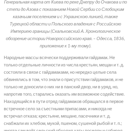
Генеральная карта от Киева по реке Днепру до Очакова и по
степи до Азова с показанием Новой Сербии со Слобоцким
казачьим поселением и с Украинскою линией, также
Турецкой области и Польского владения с Российскою
Империею границы (Скальковский А. Хронологическое
обозрение истории Новороссийского края. – Одесса, 1836,
приложение к 1-му тому).
Народные массы всячески поддерживали гайдамак. Не
только отдельные личности из числа крестьян, мещан и т. д.
состояли в связи с гайдамаками, но нередко целые села
обвинялись в том, что знали о присутствии гайдамаков, и не
только не доносили о них ни в панский двор, ни в уряд, но,
напротив того, старались оказать им возможное содействие.
Находящийся в пути отряд гайдамаков обращался в первое
встречное село за съестными припасами, и никогда не
встречал отказа; крестьяне, мещане, пасечники и т. д.
снабжали их хлебом, мукой, пшеном, сушеной рыбой и т. п.;
иногда сам войт сельский обходил хаты поселян и собирал