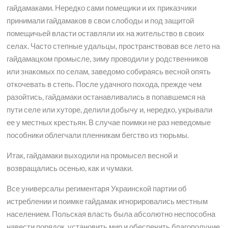
гайдамаками. Нередко сами помещики и их приказчики
принимали гайдамаков в свои слободы и под защитой
помещичьей власти оставляли их на жительство в своих
селах. Часто степные удальцы, пространствовав все лето на
гайдамацком промысле, зиму проводили у родственников
или знакомых по селам, заведомо собираясь весной опять
откочевать в степь. После удачного похода, прежде чем
разойтись, гайдамаки останавливались в попавшемся на
пути селе или хуторе, делили добычу и, нередко, укрывали
ее у местных крестьян. В случае поимки не раз неведомые
пособники облегчали пленникам бегство из тюрьмы.
Итак, гайдамаки выходили на промысел весной и
возвращались осенью, как и чумаки.
Все универсалы региментаря Украинской партии об
истреблении и поимке гайдамак игнорировались местным
населением. Польская власть была абсолютно неспособна
навести порядок, установить мир и обеспечить благополучие