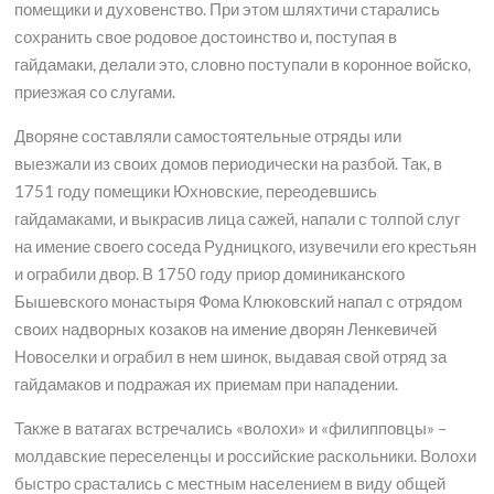
помещики и духовенство. При этом шляхтичи старались
сохранить свое родовое достоинство и, поступая в
гайдамаки, делали это, словно поступали в коронное войско,
приезжая со слугами.
Дворяне составляли самостоятельные отряды или
выезжали из своих домов периодически на разбой. Так, в
1751 году помещики Юхновские, переодевшись
гайдамаками, и выкрасив лица сажей, напали с толпой слуг
на имение своего соседа Рудницкого, изувечили его крестьян
и ограбили двор. В 1750 году приор доминиканского
Бышевского монастыря Фома Клюковский напал с отрядом
своих надворных козаков на имение дворян Ленкевичей
Новоселки и ограбил в нем шинок, выдавая свой отряд за
гайдамаков и подражая их приемам при нападении.
Также в ватагах встречались «волохи» и «филипповцы» –
молдавские переселенцы и российские раскольники. Волохи
быстро срастались с местным населением в виду общей