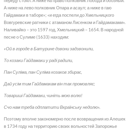
переду стоял. А ниже на право полковник Лобода и обозный.
А ниже на лево полковник Опара и асаул; а ниже в гаю
Гайдамаки в таборе»; «и егда поспели до Хмельницкого
Вовгуревские ратники с атаманом Лисенком и Гайдамаками».
Наливайко – это 1597 год, Хмельницкий – 1654. В народной
песне о Сулиме (1633) находим:
«Ой в городе в Батурине дзвони задзвонили,
То козаки Гайдамаки у раді радили,
Пан Суліма, пан Суліма козаков збирає,
Дай усім тим Гайдамакам він так промовляє;
Товариші Гайдамаки, чиніть мою волю!
Счо нам треба одплатити Вкраїнську недолю».
Поэтому вполне закономерно после возвращения из Алешек
в 1734 году на территорию своих вольностей Запорожье