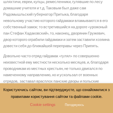
шляхтичи, евреи, купцы, ремесленники, гулявшие по лесу
домашние учителя и т.д. Таковым был даже сам
Радомышльский губернатор Притыка, благодаря
невольному участию которого гайдамаки вламываются в его
собственный замок; то встретившийся на дороге «урожоный
пан Стефан Хадаковский», то, наконец, дворянин Гружевич,
двор которого ограбили гайдамаки и затем заставили хозяина
довести себя до ближайшей переправы через Припять.
Довольно часто отряд гайдамак «гулял» по совершенно
неизвестной ему местности несколько месяцев, и, благодаря
проводникам из местных крестьян, не только двигался по
намеченному направлению, но и ускользал от военных
отрядов, заставал врасплох панские дворы и польские
отряды и успешно нападал на них. Иногда крестьяне уходили
Користуючись сайтом, ви підтверджуєте, що ознайомилися з
сами в степь навстречу гайдамакам, чтобы служить у них
правилами користування сайтом та файлами cookie.
проводниками.
Cookie settings
Погоджуюсь
Крестьяне, мещане доставляли гайдамакам продукты и