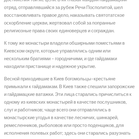
отряд, отправлявшийся за рубеж Речи Посполитой, шел
восстановливать правое дело, наказывать святотатское
оскорбление церкви, жертвовал собой за попранные
религиозные права своих единоверцев и сограждан.
К тому же монастыри владели обширными поместьями в
Киевском округе, которые управлялись одним или
нескольким братиями – городничими, и где гайдамаки
находили пристанище и надежное укрытие.
Весной приходившие в Киев богомольцы–крестьяне
примыкали к гайдамакам. В Киев также спешили запорожские
и гайдамацкие ватажки. Эти лица старались причислиться к
одному из киевских монастырей в качестве послушников,
слуг и работников; чаще всего они отправлялись в
монастырские угодья в качестве лесничих, шинкарей,
ремесленников, рыболовов или просто поденщиков, для
исполнения полевых работ; здесь они старались разузнать