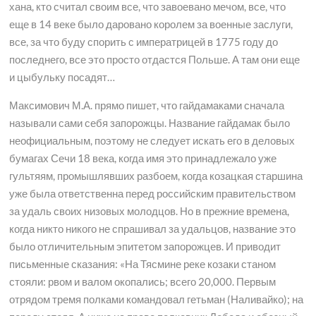
хана, кто считал своим все, что завоевано мечом, все, что
еще в 14 веке было даровано королем за военные заслуги,
все, за что буду спорить с императрицей в 1775 году до
последнего, все это просто отдастся Польше. А там они еще
и цыбульку посадят…
Максимович М.А. прямо пишет, что гайдамаками сначала
называли сами себя запорожцы. Название гайдамак было
неофициальным, поэтому не следует искать его в деловых
бумагах Сечи 18 века, когда имя это принадлежало уже
гультяям, промышлявших разбоем, когда козацкая старшина
уже была ответственна перед российским правительством
за удаль своих низовых молодцов. Но в прежние времена,
когда никто никого не спрашивал за удальцов, название это
было отличительным эпитетом запорожцев. И приводит
письменные сказания: «На Тясмине реке козаки станом
стояли: рвом и валом окопались; всего 20,000. Первым
отрядом тремя полками командовал гетьман (Наливайко); на