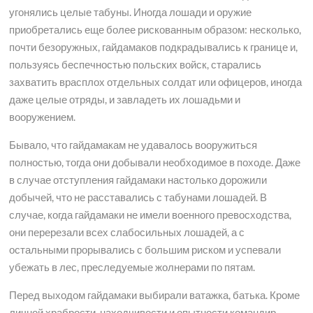
угонялись целые табуны. Иногда лошади и оружие
приобретались еще более рискованным образом: несколько,
почти безоружных, гайдамаков подкрадывались к границе и,
пользуясь беспечностью польских войск, старались
захватить врасплох отдельных солдат или офицеров, иногда
даже целые отряды, и завладеть их лошадьми и
вооружением.
Бывало, что гайдамакам не удавалось вооружиться
полностью, тогда они добывали необходимое в походе. Даже
в случае отступления гайдамаки настолько дорожили
добычей, что не расставались с табунами лошадей. В
случае, когда гайдамаки не имели военного превосходства,
они перерезали всех слабосильных лошадей, а с
остальными прорывались с большим риском и успевали
убежать в лес, преследуемые жолнерами по пятам.
Перед выходом гайдамаки выбирали ватажка, батька. Кроме
личной храбрости, находчивости и опытности командир