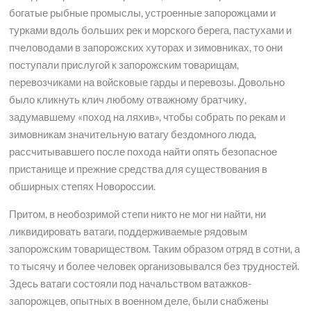
богатые рыбные промыслы, устроенные запорожцами и
турками вдоль больших рек и морского берега, пастухами и
пчеловодами в запорожских хуторах и зимовниках, то они
поступали прислугой к запорожским товарищам,
перевозчиками на войсковые гарды и перевозы. Довольно
было кликнуть клич любому отважному братчику,
задумавшему «поход на ляхив», чтобы собрать по рекам и
зимовникам значительную ватагу бездомного люда,
рассчитывавшего после похода найти опять безопасное
пристанище и прежние средства для существования в
обширных степях Новороссии.
Притом, в необозримой степи никто не мог ни найти, ни
ликвидировать ватаги, поддерживаемые рядовым
запорожским товариществом. Таким образом отряд в сотни, а
то тысячу и более человек организовывался без трудностей.
Здесь ватаги состояли под начальством ватажков-
запорожцев, опытных в военном деле, были снабжены