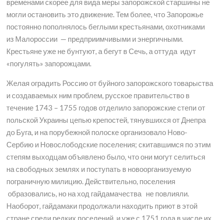
временами скорее для вида меры запорожской старшины не
могли остановить это движение. Тем более, что Запорожье
постоянно пополнялось беглыми крестьянами, охотниками
из Малороссии — предприимчивыми и энергичными.
Крестьяне уже не бунтуют, а бегут в Сечь, а оттуда идут
«погулять» запорожцами.
Желая оградить Россию от буйного запорожского товарыства
и создаваемых ним проблем, русское правительство в
течение 1743 – 1755 годов отделило запорожские степи от
польской Украины цепью крепостей, тянувшихся от Днепра
до Буга, и на порубежной полоске организовало Ново-
Сербию и Новослободские поселения; скитавшимся по этим
степям выходцам объявлено было, что они могут селиться
на свободных землях и поступать в новоорганизуемую
пограничную милицию. Действительно, поселения
образовались, но на ход гайдамачества
не повлияли.
Наоборот, гайдамаки продолжали находить приют в этой
стране среди редких поселений, и уже с 1751 года в числе их