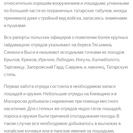
относительно хорошим вооружением и лошадьми, угнанными
по большей части из пограничных татарских табунов, иногда
принимали даже стройный вид войска, запасаясь знаменами
и пушками.
Все рапорты польских офицеров о появлении более крупных
гайдамацких отрядов указывают на берега Тясьмина,
Синюхи и Выси и называют исходными точками их походов
Крылов, Крюков, Ирклею, Лебедин, Ингуль, Калниболото,
Тарговицу, Запорожский Гард, Саврань и, наконец, Татарскую
степь.
Первая забота отряда состояла в необходимом запасе
лошадей и оружия. Небольшие отряды на Киевщине и в
Малоросии добывали снаряжение при помощи местного
населения. Для степных же отрядов недостаток лошадей,
пороха и оружия были причиной откладывания похода. В
таком случае все необходимое добывалось в вылазках в
ногайские кочевья или в панские имения за лошадьми,