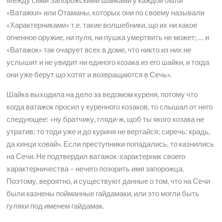
Между сими Запорожскими шайками у каждой были
«Ватажки» или Отаманы, которых они по своему называли
«Характерниками» т.е. такие волшебники, що их ни какое
огненное оружие, ни пуля, ни пушка умертвить не может; … и
«Ватажок» так очарует всех в доме, что никто из них не
услышит и не увидит ни единого козака из его шайки, и тогда
они уже берут що хотят и возвращаются в Сечь».
Шайка выходила на дело за ведомом куреня, потому что
когда ватажок просил у куренного козаков, то слышал от него
следующее: «ну братчику, гляди-ж, щоб ты якого козака не
утратив; то тоди уже и до куриня не вертайся; сиречь: крадь,
да кинци ховай». Если преступники попадались, то казнились
на Сечи. Не подтвердил ватажок-характерник своего
характерничества – нечего позорить имя запорожца.
Поэтому, вероятно, и существуют данные о том, что на Сечи
были казнены пойманные гайдамаки, или это могли быть
гуляки под именем гайдамак.