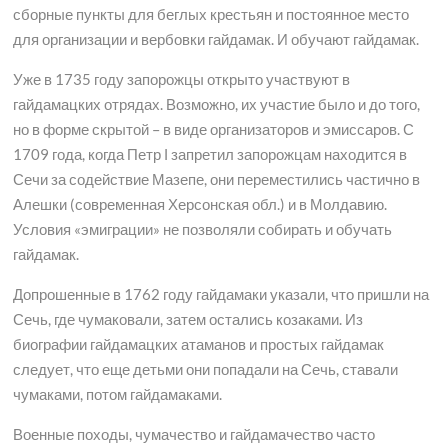
сборные пункты для беглых крестьян и постоянное место
для организации и вербовки гайдамак. И обучают гайдамак.
Уже в 1735 году запорожцы открыто участвуют в
гайдамацких отрядах. Возможно, их участие было и до того,
но в форме скрытой – в виде организаторов и эмиссаров. С
1709 года, когда Петр І запретил запорожцам находится в
Сечи за содействие Мазепе, они переместились частично в
Алешки (современная Херсонская обл.) и в Молдавию.
Условия «эмиграции» не позволяли собирать и обучать
гайдамак.
Допрошенные в 1762 году гайдамаки указали, что пришли на
Сечь, где чумаковали, затем остались козаками. Из
биографии гайдамацких атаманов и простых гайдамак
следует, что еще детьми они попадали на Сечь, ставали
чумаками, потом гайдамаками.
Военные походы, чумачество и гайдамачество часто