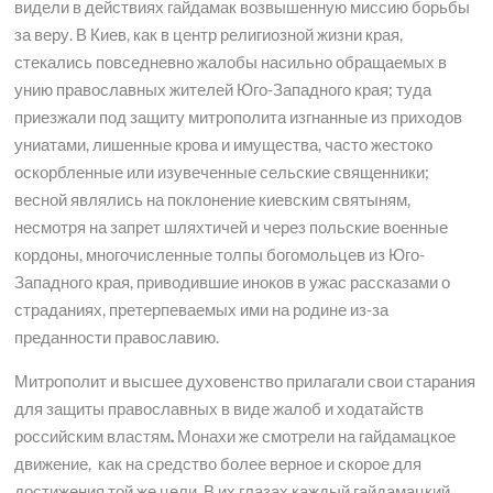
видели в действиях гайдамак возвышенную миссию борьбы
за веру. В Киев, как в центр религиозной жизни края,
стекались повседневно жалобы насильно обращаемых в
унию православных жителей Юго-Западного края; туда
приезжали под защиту митрополита изгнанные из приходов
униатами, лишенные крова и имущества, часто жестоко
оскорбленные или изувеченные сельские священники;
весной являлись на поклонение киевским святыням,
несмотря на запрет шляхтичей и через польские военные
кордоны, многочисленные толпы богомольцев из Юго-
Западного края, приводившие иноков в ужас рассказами о
страданиях, претерпеваемых ими на родине из-за
преданности православию.
Митрополит и высшее духовенство прилагали свои старания
для защиты православных в виде жалоб и ходатайств
российским властям
.
Монахи же смотрели на гайдамацкое
движение, как на средство более верное и скорое для
достижения той же цели. В их глазах каждый гайдамацкий