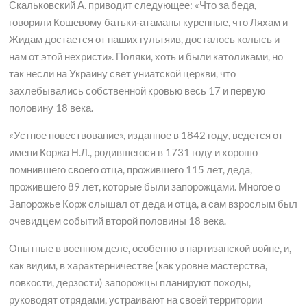
Скальковский А. приводит следующее: «Что за беда,
говорили Кошевому батьки-атаманы куренные, что Ляхам и
Жидам достается от наших гультяив, досталось колысь и
нам от этой нехристи». Поляки, хоть и были католиками, но
так несли на Украину свет униатской церкви, что
захлебывались собственной кровью весь 17 и первую
половину 18 века.
«Устное повествование», изданное в 1842 году, ведется от
имени Коржа Н.Л., родившегося в 1731 году и хорошо
помнившего своего отца, прожившего 115 лет, деда,
прожившего 89 лет, которые были запорожцами. Многое о
Запорожье Корж слышал от деда и отца, а сам взрослым был
очевидцем событий второй половины 18 века.
Опытные в военном деле, особенно в партизанской войне, и,
как видим, в характерничестве (как уровне мастерства,
ловкости, дерзости) запорожцы планируют походы,
руководят отрядами, устраивают на своей территории