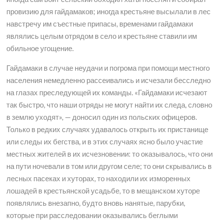
провизию для гайдамаков; иногда крестьяне высылали в лес
навстречу им съестные припасы, временами гайдамаки
являлись целым отрядом в село и крестьяне ставили им
обильное угощение.
Гайдамаки в случае неудачи и погрома при помощи местного
населения немедленно рассеивались и исчезали бесследно
на глазах преследующей их команды. «Гайдамаки исчезают
так быстро, что наши отряды не могут найти их следа, словно
в землю уходят», — доносил один из польских офицеров.
Только в редких случаях удавалось открыть их пристанище
или следы их бегства, и в этих случаях ясно было участие
местных жителей в их исчезновении: то оказывалось, что они
на пути ночевали в том или другом селе; то они скрывались в
лесных пасеках и хуторах, то находили их изморенных
лошадей в крестьянской усадьбе, то в мещанском хуторе
появлялись внезапно, будто вновь нанятые, парубки,
которые при расследовании оказывались беглыми