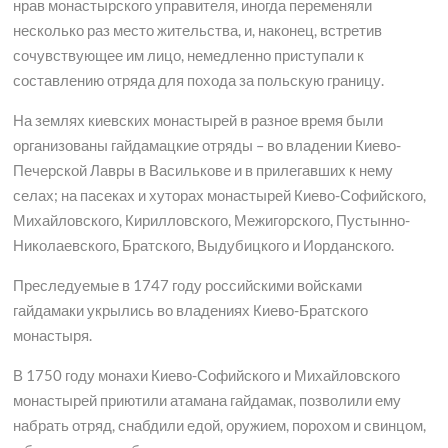
нрав монастырского управителя, иногда переменяли
несколько раз место жительства, и, наконец, встретив
сочувствующее им лицо, немедленно приступали к
составлению отряда для похода за польскую границу.
На землях киевских монастырей в разное время были
организованы гайдамацкие отряды – во владении Киево-
Печерской Лавры в Василькове и в прилегавших к нему
селах; на пасеках и хуторах монастырей Киево-Софийского,
Михайловского, Кирилловского, Межигорского, Пустынно-
Николаевского, Братского, Выдубицкого и Иорданского.
Преследуемые в 1747 году российскими войсками
гайдамаки укрылись во владениях Киево-Братского
монастыря.
В 1750 году монахи Киево-Софийского и Михайловского
монастырей приютили атамана гайдамак, позволили ему
набрать отряд, снабдили едой, оружием, порохом и свинцом,