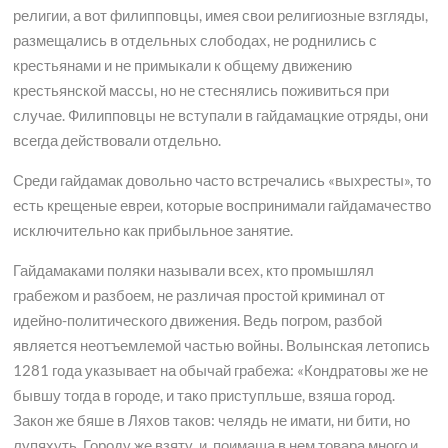
религии, а вот филипповцы, имея свои религиозные взгляды,
размещались в отдельных слободах, не роднились с
крестьянами и не примыкали к общему движению
крестьянской массы, но не стеснялись поживиться при
случае. Филипповцы не вступали в гайдамацкие отряды, они
всегда действовали отдельно.
Среди гайдамак довольно часто встречались «выхресты», то
есть крещеные евреи, которые воспринимали гайдамачество
исключительно как прибыльное занятие.
Гайдамаками поляки называли всех, кто промышлял
грабежом и разбоем, не различая простой криминал от
идейно-политического движения. Ведь погром, разбой
является неотъемлемой частью войны. Волынская летопись
1281 года указывает на обычай грабежа: «Кондратовы же не
бывшу тогда в городе, и тако приступльше, взяша город.
Закон же бяше в Ляхов таков: челядь не имати, ни бити, но
лупяхуть. Городу же взяту, и поимаша в нем товара много и