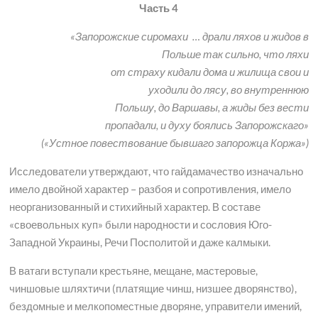
Часть 4
«Запорожские сиромахи … драли ляхов и жидов в
Польше так сильно, что ляхи
от страху кидали дома и жилища свои и
уходили до лясу, во внутреннюю
Польшу, до Варшавы, а жиды без вести
пропадали, и духу боялись
Запорожскаго»
(«Устное повествование бывшаго запорожца Коржа»)
Исследователи утверждают, что гайдамачество изначально
имело двойной характер – разбоя и сопротивления, имело
неорганизованный и стихийный характер. В составе
«своевольных куп» были народности и сословия Юго-
Западной Украины, Речи Посполитой и даже калмыки.
В ватаги вступали крестьяне, мещане, мастеровые,
чиншовые шляхтичи (платящие чинш, низшее дворянство),
бездомные и мелкопоместные дворяне, управители имений,