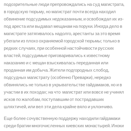
подозрительные люди препровождались на суд магистрата,
в городскую тюрьму, но магистрат почти всегда находил
обвинение подсудимых недоказанным, и освобождал их из-
под ареста или выдавал мещанам на поруки. Иногда дело в
магистрате затягивалось надолго, арестанты за это время
убегали из плохо охраняемой городской тюрьмы; только в
редких случаях, при особенной настойчивости русских
властей, подсудимые приговаривались к известному
наказанию и с мещан взыскивалась переданная или
проданная им добыча. Жители подгородных слобод,
подсудных магистрату (особенно Преварки), нередко
обвинялись не только в укрывательстве гайдамаков, но и в
участии в их походах; на что магистрат или вовсе не учинял
исков по жалобам, поступавшим от пострадавших
шляхтичей, или вел эти дела крайне вяло и уклончиво.
Еще более сочувственную поддержу находили гайдамаки
среди братии многочисленных киевских монастырей. Иноки