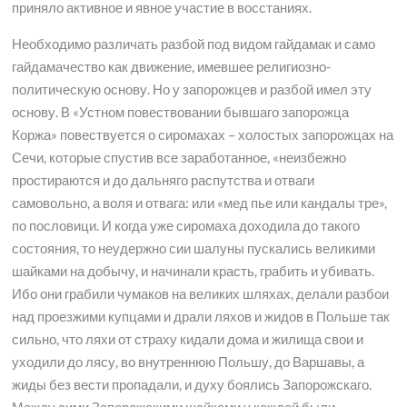
приняло активное и явное участие в восстаниях.
Необходимо различать разбой под видом гайдамак и само
гайдамачество как движение, имевшее религиозно-
политическую основу. Но у запорожцев и разбой имел эту
основу. В «Устном повествовании бывшаго запорожца
Коржа» повествуется о сиромахах – холостых запорожцах на
Сечи, которые спустив все заработанное, «неизбежно
простираются и до дальняго распутства и отваги
самовольно, а воля и отвага: или «мед пье или кандалы тре»,
по пословици. И когда уже сиромаха доходила до такого
состояния, то неудержно сии шалуны пускались великими
шайками на добычу, и начинали красть, грабить и убивать.
Ибо они грабили чумаков на великих шляхах, делали разбои
над проезжими купцами и драли ляхов и жидов в Польше так
сильно, что ляхи от страху кидали дома и жилища свои и
уходили до лясу, во внутреннюю Польшу, до Варшавы, а
жиды без вести пропадали, и духу боялись Запорожскаго.