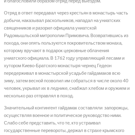
и благословили образом отряд перед выездом.
Отряд в ответ передавал через крестьян в монастырь часть
добычи, наказывал раскольников, нападал на униатских
священников и разорил официала униатской
Радомышльской митрополии Примовича. Возвратившись из
похода, они опять пользуются покровительством монаха,
которому вручают в подарок церковные облачения
униатского официала. В 1762 году управляющий лесами и
хутором Киево-Братского монастыря чернец Гедеон
передерживал в монастырской усадьбе гайдамаков всю
зиму, затем весной позволил им собраться в числе около 40
человек, укрывал их в леднике, снабжал хлебом и оружием и
несколько раз отправлял в поход.
Значительный контингент гайдамак составляли
запорожцы,
осуществляя военное и политическое руководство ними.
Слабо себе представить, что те, кто устраивал
государственные перевороты, держал в страхе крымского