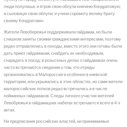
люди полупиша; и ятров свою облупи княгиню Кондратовую;
и сыновицю свою облупи; и учини соромоту велику брату
своему Кондратови».
Жители Левобережья поддерживали гайдамак, но были
слишком заняты своими гражданскими интересами, поэтому
редко отправлялись в походы, вместо этого они готовы были
дать приют гайдамакам, снабдить их необходимым,
снарядить в поход; в розыскных делах о гайдамаках очень
часто встречаются сведения о том, что отряды
организовались в Малороссии и особенно в киевской
территории, или укрывались в этих областях, но сами жители
малороссийских полков редко встречались и в числе
пойманных гайдамаков. Следы личного участия жителей
Левобрежья в гайдамацких набегах встречаются всего в 4-х
актах.
Ни предписания российских властей, ни принимаемые