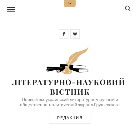
Перейти
Поиск:
Открыть
верхнюю
к
боковую
панель
содержимому
Facebook
Wikipedia
ЛІТЕРАТУРНО-НАУКОВИЙ 
ВІСТНИК
Первый всеукраинский литературно-научный и
общественно-политический журнал Грушевского
РЕДАКЦИЯ