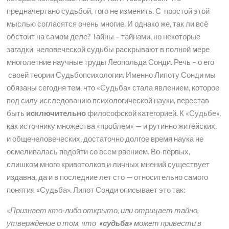
предначертано судьбой, того не изменить. С простой этой
мыслью согласятся очень многие. И однако же, так ли всё
обстоит на самом деле? Тайны – тайнами, но некоторые
загадки человеческой судьбы раскрывают в полной мере
многолетние научные труды Леопольда Сонди. Речь – о его
своей теории Судьбопсихологии. Именно Липоту Сонди мы
обязаны сегодня тем, что «Судьба» стала явлением, которое
под силу исследованию психологической науки, перестав
быть
исключительно
философской категорией. К «Судьбе»,
как источнику множества «проблем» — и рутинно житейских,
и общечеловеческих, достаточно долгое время наука не
осмеливалась подойти со всем рвением. Во-первых,
слишком много кривотолков и личных мнений существует
издавна, да и в последние лет сто — относительно самого
понятия «Судьба». Липот Сонди описывает это так:
«
Признает кто-либо открыто, или отрицает тайно,
утверждение о том, что
«судьба»
может привести в