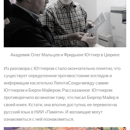
Академик Олег Мальцев и Фридьюнг Юттнер в Цюрихе
Из разговора с Юттнером стало окончательно понятно, что
существует определенное противостояние взглядов и
информации касательно ЛипотаСонди между самим
Юттнером и Бюрги-Майером. Рассказанное Юттнером
противоречило во многом тому, что писал Бюргер Майер в
своей книге. Кстати, она вполне доступна, ее перевели на
русский язык в НИИ «Памяти». И желающие могут
ознакомиться с ней познакомиться.