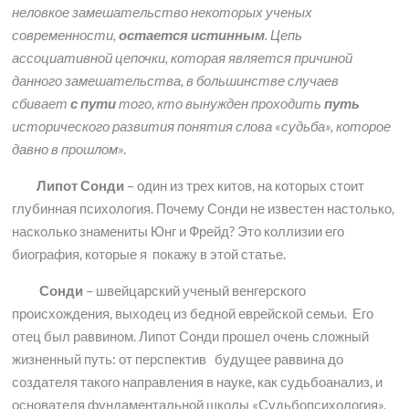
неловкое замешательство некоторых ученых
современности,
остается истинным
. Цепь
ассоциативной цепочки, которая является причиной
данного замешательства, в большинстве случаев
сбивает
с пути
того, кто вынужден проходить
путь
исторического развития понятия слова «судьба», которое
давно в прошлом
».
Липот Сонди
– один из трех китов, на которых стоит
глубинная психология. Почему Сонди не известен настолько,
насколько знамениты Юнг и Фрейд? Это коллизии его
биография, которые я покажу в этой статье.
Сонди
– швейцарский ученый венгерского
происхождения, выходец из бедной еврейской семьи. Его
отец был раввином. Липот Сонди прошел очень сложный
жизненный путь: от перспектив будущее раввина до
создателя такого направления в науке, как судьбоанализ, и
основателя фундаментальной школы «Судьбопсихология».