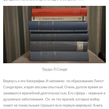
Труды Л.Сонди
Вернусь к его биографии. И напомню: по образованию Липот
Сонди врач, и врач весьма опытный. Очень долгое время он
занимался врачебной деятельностью. Его сфера – нервные и
душевные заболевания. Он из тех врачей, которые войну
знают не понаслышке (прошел всю первую мировую). Книга