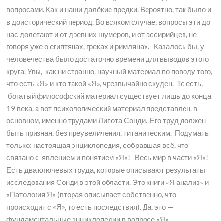
вопросами. Как и наши далёкие предки. Вероятно, так было и
в доисторический период. Во всяком случае, вопросы эти до
нас долетают и от древних шумеров, и от ассирийцев, не
говоря уже о египтянах, греках и римлянах. Казалось бы, у
человечества было достаточно времени для выводов этого
круга. Увы, как ни странно, научный материал по поводу того,
что есть «Я» и кто такой «Я», чрезвычайно скуден. То есть,
богатый философский материал существует лишь до конца
19 века, а вот психологический материал представлен, в
основном, именно трудами Липота Сонди. Его труд должен
быть признан, без преувеличения, титаническим. Подумать
только: настоящая энциклопедия, собравшая всё, что
связано с явлением и понятием «Я»! Весь мир в части «Я»!
Есть два ключевых труда, которые описывают результаты
исследования Сонди в этой области. Это книги «Я анализ» и
«Патология Я» (вторая описывает собственно, что
происходит с «Я», то есть последствия). Да, это —
фундаментальные энциклопедии в вопросе «Я».