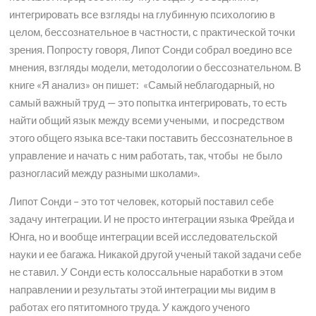
интегрировать все взгляды на глубинную психологию в
целом, бессознательное в частности, с практической точки
зрения. Попросту говоря, Липот Сонди собрал воедино все
мнения, взгляды модели, методологии о бессознательном. В
книге «Я анализ» он пишет: «Самый неблагодарный, но
самый важный труд — это попытка интегрировать, то есть
найти общий язык между всеми учеными, и посредством
этого общего языка все-таки поставить бессознательное в
управление и начать с ним работать, так, чтобы не было
разногласий между разными школами».
Липот Сонди – это тот человек, который поставил себе
задачу интеграции. И не просто интеграции языка Фрейда и
Юнга, но и вообще интеграции всей исследовательской
науки и ее багажа. Никакой другой ученый такой задачи себе
не ставил. У Сонди есть колоссальные наработки в этом
направлении и результаты этой интеграции мы видим в
работах его пятитомного труда. У каждого ученого