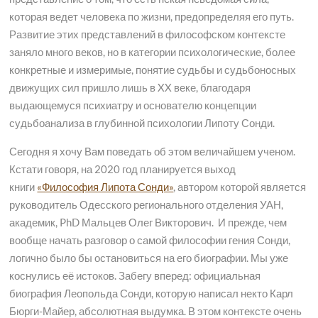
которая ведет человека по жизни, предопределяя его путь.
Развитие этих представлений в философском контексте
заняло много веков, но в категории психологические, более
конкретные и измеримые, понятие судьбы и судьбоносных
движущих сил пришло лишь в XX веке, благодаря
выдающемуся психиатру и основателю концепции
судьбоанализа в глубинной психологии Липоту Сонди.
Сегодня я хочу Вам поведать об этом величайшем ученом.
Кстати говоря, на 2020 год планируется выход
книги
«Философия Липота Сонди»
, автором которой является
руководитель Одесского регионального отделения УАН,
академик, PhD Мальцев Олег Викторович. И прежде, чем
вообще начать разговор о самой философии гения Сонди,
логично было бы остановиться на его биографии. Мы уже
коснулись её истоков. Забегу вперед: официальная
биография Леопольда Сонди, которую написал некто Карл
Бюрги-Майер, абсолютная выдумка. В этом контексте очень