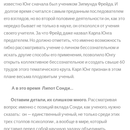
известно Юнг сначала был учеником Зигмунда Фрейда. И
долгое время считался самым преданным последователем
его взглядов, но во второй половине деятельности он, как это
нередко бывает не только в науке, он откололся от учения
своего учителя. За что Фрейд даже назвал Карла Юнга
предателем. Но должно отметить, что именно возможность
гибко рассматривать учение о личном бессознательном и
искать другие способы его применения, позволило Юнгу
открыть коллективное бессознательное и создать свыше 60
трудов этого тематического круга. Карл Юнг признан в этом
плане весьма плодовитым ученый.
А в это время Липот Сонди…
Оставим детали, их слишком много.
Рассматривая
вопрос именно с позиций вклада Сонди, как ученого, нужно
сказать: он — единственный ученый, не только среди этих
трех столпов психологии , а вообще в мире, который
поставил перед собой научную задачу объединить,