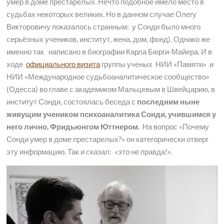
умер в доме престарелых. Нечто подобное имело место в
судьбах некоторых великих. Но в данном случае Олегу
Викторовичу показалось странным: у Сонди было много
серьёзных учеников, институт, жена, дом, фонд). Однако же
именно так написано в биографии Карла Бюрги-Майера. И в
ходе
официального визита
группы ученых НИИ «Памяти» и
НИИ «Международное судьбоаналитическое сообщество»
(Одесса) во главе с академиком Мальцевым в Швейцарию, в
институт Сонди, состоялась беседа с
последним ныне
живущим учеником психоаналитика Сонди, учившимся у
него лично, Фридьюнгом Юттнером.
На вопрос «Почему
Сонди умер в доме престарелых?» он категорически отверг
эту информацию. Так и сказал: «это не правда!».