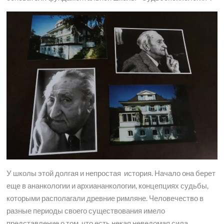
У школы этой долгая и непростая история. Начало она берет
еще в ананкологии и архиананкологии, концепциях судьбы,
которыми располагали древние римляне. Человечество в
разные периоды своего существования имело
представление о том, что есть некая неведомая сила,