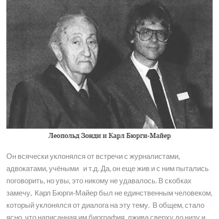
Он всячески уклонялся от встречи с журналистами,
адвокатами, учёными и т.д. Да, он еще жив и с ним пытались
поговорить, но увы, это никому не удавалось. В скобках
замечу, Карл Бюрги-Майер был не единственным человеком,
который уклонялся от диалога на эту тему. В общем, стало
ясно, что написанная им биография лжива сверху до низу и