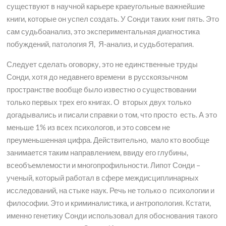
существуют в научной карьере краеугольные важнейшие
книги, которые он успел создать. У Сонди таких книг пять. Это
сам судьбоанализ, это экспериментальная диагностика
побуждений, патология Я, Я-анализ, и судьботерапия.
Следует сделать оговорку, это не единственные труды
Сонди, хотя до недавнего времени в русскоязычном
пространстве вообще было известно о существовании
только первых трех его книгах. О вторых двух только
догадывались и писали справки о том, что просто есть. А это
меньше 1% из всех психологов, и это совсем не
преуменьшенная цифра. Действительно, мало кто вообще
занимается таким направлением, ввиду его глубины,
всеобъемлемости и многопрофильности. Липот Сонди –
ученый, который работал в сфере междисциплинарных
исследований, на стыке наук. Речь не только о психологии и
философии. Это и криминалистика, и антропология. Кстати,
именно генетику Сонди использовал для обоснования такого