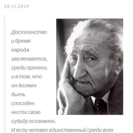
28.11.2019
Достоинство
и бремя
народа
заключаются
,
среди прочего,
и в том, что
он должен
быть
способен
нести свою
судьбу осознанно.
И если человек единственный среди всех