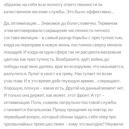
образом, на себя всю полноту ответственности за
качественное несение службы. Это было эффективно…
Да, оптимизация…. Знакомое до боли словечко. Термином
этим мотивировали сокращение численности личного
состава милиции – в самый разгар борьбы с преступностью,
когда на переправе в новую жизнь постоянно сверху меняли
лошадей. И когда ни одна сфера так не расцвела махровым
цветом, как преступность. Вообразите, идёт война, до
победы ещё явно далеко, враг во всеоружии, что называется,
разгулялся. Лупит в хвост и в гриву. Наступает по всем
участкам. И в это время действующую армию… сокращают.
Хорошую, плохую – какая есть. Другой на данный момент нет.
И только она держит, как может, этот фронт. А тут –
оптимизация. Полк, скажем, патрульно-постовой службы
становится батальоном. Прошу прощения за повтор, но
первейший вопрос, который обязан задать себе опер при
чрезвычайных происшествиях – кому это выгодно? Неужели