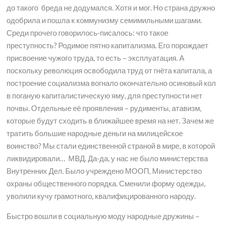
до такого бреда не додумался. Хотя и мог. Но страна дружно
одобрила и пошла к коммунизму семимильными шагами.
Среди прочего говорилось-писалось: что такое
преступность? Родимое пятно капитализма. Его порождает
присвоение чужого труда, то есть – эксплуатация. А
поскольку революция освободила труд от гнёта капитала, а
построение социализма вогнало окончательно осиновый кол
в поганую капиталистическую яму, для преступности нет
почвы. Отдельные её проявления – рудименты, атавизм,
которые будут сходить в ближайшее время на нет. Зачем же
тратить большие народные деньги на милицейское
воинство? Мы стали единственной страной в мире, в которой
ликвидировали… МВД. Да-да, у нас не было министерства
Внутренних Дел. Было учреждено МООП, Министерство
охраны общественного порядка. Сменили форму одежды,
уволили кучу грамотного, квалифицированного народу.
Быстро вошли в социальную моду народные дружины –