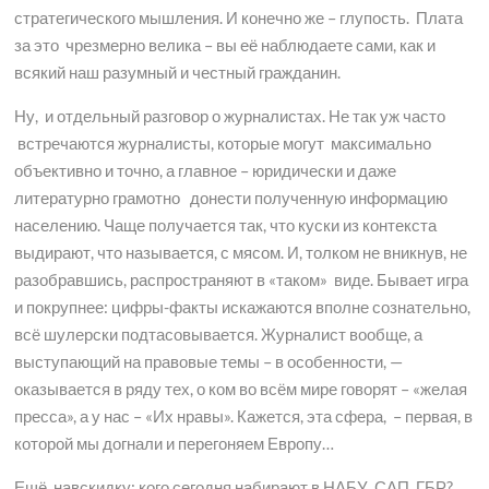
стратегического мышления. И конечно же – глупость. Плата
за это чрезмерно велика – вы её наблюдаете сами, как и
всякий наш разумный и честный гражданин.
Ну, и отдельный разговор о журналистах. Не так уж часто
встречаются журналисты, которые могут максимально
объективно и точно, а главное – юридически и даже
литературно грамотно донести полученную информацию
населению. Чаще получается так, что куски из контекста
выдирают, что называется, с мясом. И, толком не вникнув, не
разобравшись, распространяют в «таком» виде. Бывает игра
и покрупнее: цифры-факты искажаются вполне сознательно,
всё шулерски подтасовывается. Журналист вообще, а
выступающий на правовые темы – в особенности, —
оказывается в ряду тех, о ком во всём мире говорят – «желая
пресса», а у нас – «Их нравы». Кажется, эта сфера, – первая, в
которой мы догнали и перегоняем Европу…
Ещё, навскидку: кого сегодня набирают в НАБУ, САП, ГБР?