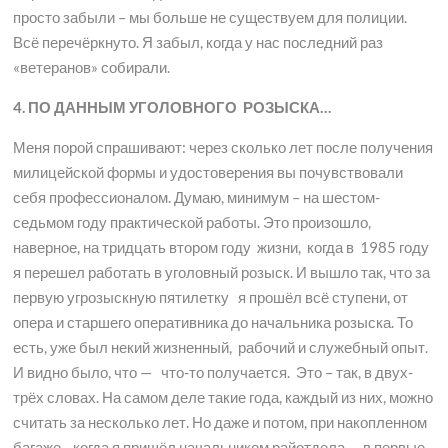
просто забыли – мы больше не существуем для полиции.
Всё перечёркнуто. Я забыл, когда у нас последний раз
«ветеранов» собирали.
4. ПО ДАННЫМ УГОЛОВНОГО РОЗЫСКА…
Меня порой спрашивают: через сколько лет после получения
милицейской формы и удостоверения вы почувствовали
себя профессионалом. Думаю, минимум – на шестом-
седьмом году практической работы. Это произошло,
наверное, на тридцать втором году жизни, когда в 1985 году
я перешел работать в уголовный розыск. И вышло так, что за
первую угрозыскную пятилетку я прошёл всё ступени, от
опера и старшего оперативника до начальника розыска. То
есть, уже был некий жизненный, рабочий и служебный опыт.
И видно было, что — что-то получается. Это – так, в двух-
трёх словах. На самом деле такие года, каждый из них, можно
считать за несколько лет. Но даже и потом, при накопленном
багаже, когда я пришёл начальником райотдела — в первые