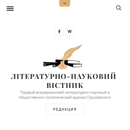
Перейти
Поиск:
Открыть
верхнюю
к
боковую
панель
содержимому
Facebook
Wikipedia
ЛІТЕРАТУРНО-НАУКОВИЙ 
ВІСТНИК
Первый всеукраинский литературно-научный и
общественно-политический журнал Грушевского
РЕДАКЦИЯ