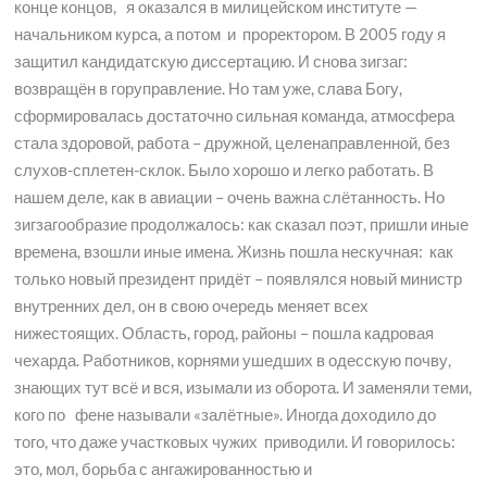
конце концов, я оказался в милицейском институте —
начальником курса, а потом и проректором. В 2005 году я
защитил кандидатскую диссертацию. И снова зигзаг:
возвращён в горуправление. Но там уже, слава Богу,
сформировалась достаточно сильная команда, атмосфера
стала здоровой, работа – дружной, целенаправленной, без
слухов-сплетен-склок. Было хорошо и легко работать. В
нашем деле, как в авиации – очень важна слётанность. Но
зигзагообразие продолжалось: как сказал поэт, пришли иные
времена, взошли иные имена. Жизнь пошла нескучная: как
только новый президент придёт – появлялся новый министр
внутренних дел, он в свою очередь меняет всех
нижестоящих. Область, город, районы – пошла кадровая
чехарда. Работников, корнями ушедших в одесскую почву,
знающих тут всё и вся, изымали из оборота. И заменяли теми,
кого по фене называли «залётные». Иногда доходило до
того, что даже участковых чужих приводили. И говорилось:
это, мол, борьба с ангажированностью и