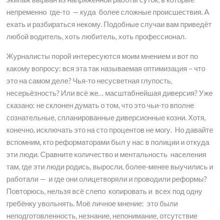
непременно где-то — куда более сложные происшествия. А
ехать и разбираться некому. Подобные случаи вам приведёт
любой водитель, хоть любитель, хоть профессионал.
Журналисты порой интересуются моим мнением и вот по
какому вопросу: вся эта так называемая оптимизация – что
это на самом деле? Чья-то несусветная глупость,
несерьёзность? Или всё же… масштабнейшая диверсия? Уже
сказано: не склонен думать о том, что это чьи-то вполне
сознательные, спланированные диверсионные козни. Хотя,
конечно, исключать это на сто процентов не могу. Но давайте
вспомним, кто реформаторами был у нас в полиции и откуда
эти люди. Сравните количество и ментальность населения
там, где эти люди родись, выросли, более-менее выучились и
работали — и где они олицетворяли и проводили реформы?
Повторюсь, нельзя всё слепо копировать и всех под одну
гребёнку увольнять. Моё личное мнение: это были
неподготовленность, незнание, непонимание, отсутствие