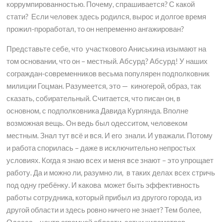
коррумпированностью. Почему, спрашивается? С какой
стати? Если человек здесь родился, вырос и долгое время
прожил-проработал, то он непременно ангажирован?
Представьте себе, что участкового Аниськина изымают на
том основании, что он – местный. Абсурд? Абсурд! У наших
сограждан-современников весьма популярен подполковник
милиции Гоцман. Разумеется, это — киногерой, образ, так
сказать, собирательный. Считается, что писан он, в
основном, с подполковника Давида Курлянда. Вполне
возможная вещь. Он ведь был одесситом, человеком
местным. Знал тут всё и вся. И его знали. И уважали. Потому
и работа спорилась – даже в исключительно непростых
условиях. Когда я знаю всех и меня все знают – это упрощает
работу. Да и можно ли, разумно ли, в таких делах всех стричь
под одну гребёнку. И какова может быть эффективность
работы сотрудника, который прибыл из другого города, из
другой области и здесь ровно ничего не знает? Тем более,