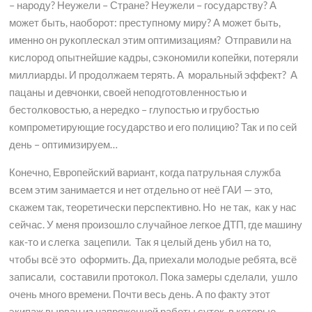
– народу? Неужели – Стране? Неужели – государству? А
может быть, наоборот: преступному миру? А может быть,
именно он рукоплескал этим оптимизациям? Отправили на
кислород опытнейшие кадры, сэкономили копейки, потеряли
миллиарды. И продолжаем терять. А моральный эффект? А
пацаны и девчонки, своей неподготовленностью и
бестолковостью, а нередко – глупостью и грубостью
компрометирующие государство и его полицию? Так и по сей
день – оптимизируем…
Конечно, Европейский вариант, когда патрульная служба
всем этим занимается и нет отдельно от неё ГАИ — это,
скажем так, теоретически перспективно. Но не так, как у нас
сейчас. У меня произошло случайное легкое ДТП, где машину
как-то и слегка зацепили. Так я целый день убил на то,
чтобы всё это оформить. Да, приехали молодые ребята, всё
записали, составили протокол. Пока замеры сделали, ушло
очень много времени. Почти весь день. А по факту этот
экипаж вырван из напряженной работы суток, в которые