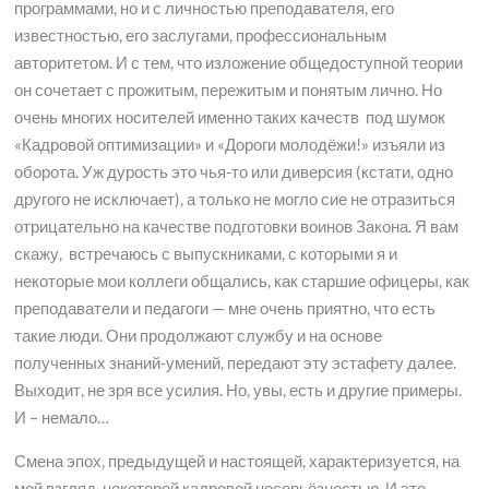
программами, но и с личностью преподавателя, его
известностью, его заслугами, профессиональным
авторитетом. И с тем, что изложение общедоступной теории
он сочетает с прожитым, пережитым и понятым лично. Но
очень многих носителей именно таких качеств под шумок
«Кадровой оптимизации» и «Дороги молодёжи!» изъяли из
оборота. Уж дурость это чья-то или диверсия (кстати, одно
другого не исключает), а только не могло сие не отразиться
отрицательно на качестве подготовки воинов Закона. Я вам
скажу, встречаюсь с выпускниками, с которыми я и
некоторые мои коллеги общались, как старшие офицеры, как
преподаватели и педагоги — мне очень приятно, что есть
такие люди. Они продолжают службу и на основе
полученных знаний-умений, передают эту эстафету далее.
Выходит, не зря все усилия. Но, увы, есть и другие примеры.
И – немало…
Смена эпох, предыдущей и настоящей, характеризуется, на
мой взгляд, некоторой кадровой несерьёзностью. И это –