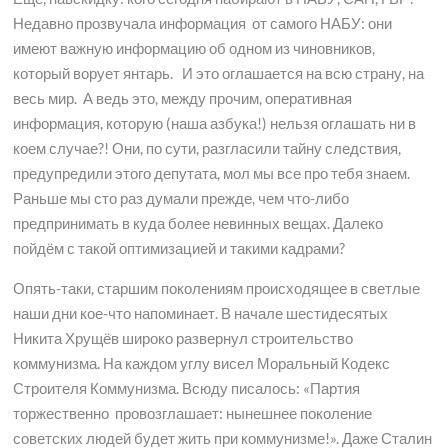
Недавно прозвучала информация от самого НАБУ: они
имеют важную информацию об одном из чиновников,
который ворует янтарь. И это оглашается на всю страну, на
весь мир. А ведь это, между прочим, оперативная
информация, которую (наша азбука!) нельзя оглашать ни в
коем случае?! Они, по сути, разгласили тайну следствия,
предупредили этого депутата, мол мы все про тебя знаем.
Раньше мы сто раз думали прежде, чем что-либо
предпринимать в куда более невинных вещах. Далеко
пойдём с такой оптимизацией и такими кадрами?
Опять-таки, старшим поколениям происходящее в светлые
наши дни кое-что напоминает. В начале шестидесятых
Никита Хрущёв широко развернул строительство
коммунизма. На каждом углу висел Моральный Кодекс
Строителя Коммунизма. Всюду писалось: «Партия
торжественно провозглашает: нынешнее поколение
советских людей будет жить при коммунизме!». Даже Сталин