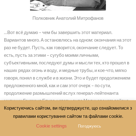
Полковник Анатолий Митрофанов
…Вот всё думаю – чем бы завершить этот материал.
Вариантов много. А остановлюсь на одном: окончания на этот
раз не будет. Пусть, как говорится, окончание следует. То
есть, пусть за этими – сугубо моими личными,
субъективными, последуют думы и мысли тех, кто прошел в
наших рядах огонь и воду, и медные трубы, и кое-что, мягко
говоря, понял в службе и в жизни. Это и будет продолжением
предложенного мной, как и сам этот очерк – по сути,
продолжение размышлений вслух генерал-лейтенанта
милиции Григория Епура и главы суда Малиновского района
Леонида Личмана.
Користуючись сайтом, ви підтверджуєте, що ознайомилися з
правилами користування сайтом та файлами cookie.
Автор Анатолий Митрофанов,
Cookie settings
Погоджуюсь
полковник милиции в отставке,
кандидат юридических наук