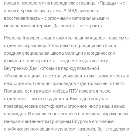
попав с некрологом на последнюю страницы «Правды» и с
урной в Кремлёвскую стену. А МВД пришлось
восстанавливать – с огромными материальными и
моральными потерями. Да, ломать – не строить…
Реальный уровень подготовки нынешних кадров – совсем уж
отдельный разговор. У нас некогда традиционно были
средняя специальная школа милиции и юридический
факультет университета. Позднее создан институт
Внутренних Дел, который в период повальной
«Университации» тоже стал университетом – я имел честь в
нём служить. Сегодня правоведов – где только не готовят.
Полагаю, если в каком-нибудь ПТУ появится такое
отделение – никто не удивится. Ежегодно получает
правоведческие сертификаты огромное число наши юных
сограждан. Я совершенно согласен с мнением, выраженном
генерал-лейтенантом Григорием Епуром в его очерке,
опубликованном вашим журналом: казалось бы, это должно