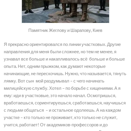
Памятник Жеглову и Шарапову, Киев
Я прекрасно ориентировался по линии участковых. Другие
направления для меня были сложнее, но тем не менее, я
узнавал все больше и накапливалось всё больше и больше
опыта. Нет, одним прыжком, как думают некоторые
начинающие, не перескочишь. Нужно, что называется, тянуть
лямку. Вот сын мой раздумывал – с чего начинать
милицейскую службу. Хотел – по борьбе с хищениями. А я
ему: иди в участковые, это начало начал. Осмотришься,
вработаешься, сориентируешься, сработаешься, научишься
с людьми общаться – и остальное одолеешь. А на каждом
участке – кто только не проживает, кто только не служит,
учится, работает! От академиков-профессоров и до