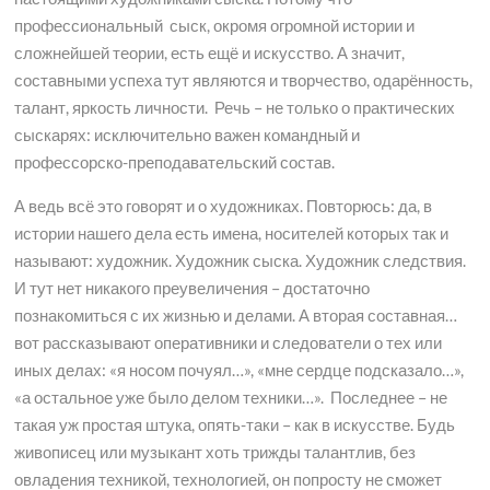
профессиональный сыск, окромя огромной истории и
сложнейшей теории, есть ещё и искусство. А значит,
составными успеха тут являются и творчество, одарённость,
талант, яркость личности. Речь – не только о практических
сыскарях: исключительно важен командный и
профессорско-преподавательский состав.
А ведь всё это говорят и о художниках. Повторюсь: да, в
истории нашего дела есть имена, носителей которых так и
называют: художник. Художник сыска. Художник следствия.
И тут нет никакого преувеличения – достаточно
познакомиться с их жизнью и делами. А вторая составная…
вот рассказывают оперативники и следователи о тех или
иных делах: «я носом почуял…», «мне сердце подсказало…»,
«а остальное уже было делом техники…». Последнее – не
такая уж простая штука, опять-таки – как в искусстве. Будь
живописец или музыкант хоть трижды талантлив, без
овладения техникой, технологией, он попросту не сможет