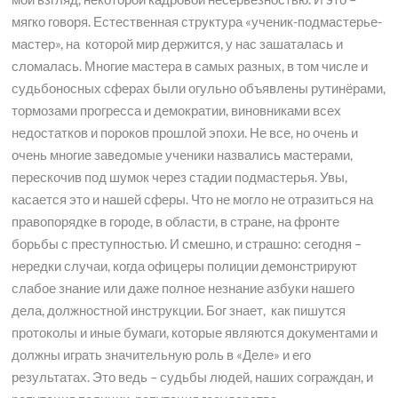
мягко говоря. Естественная структура «ученик-подмастерье-
мастер», на которой мир держится, у нас зашаталась и
сломалась. Многие мастера в самых разных, в том числе и
судьбоносных сферах были огульно объявлены рутинёрами,
тормозами прогресса и демократии, виновниками всех
недостатков и пороков прошлой эпохи. Не все, но очень и
очень многие заведомые ученики назвались мастерами,
перескочив под шумок через стадии подмастерья. Увы,
касается это и нашей сферы. Что не могло не отразиться на
правопорядке в городе, в области, в стране, на фронте
борьбы с преступностью. И смешно, и страшно: сегодня –
нередки случаи, когда офицеры полиции демонстрируют
слабое знание или даже полное незнание азбуки нашего
дела, должностной инструкции. Бог знает, как пишутся
протоколы и иные бумаги, которые являются документами и
должны играть значительную роль в «Деле» и его
результатах. Это ведь – судьбы людей, наших сограждан, и