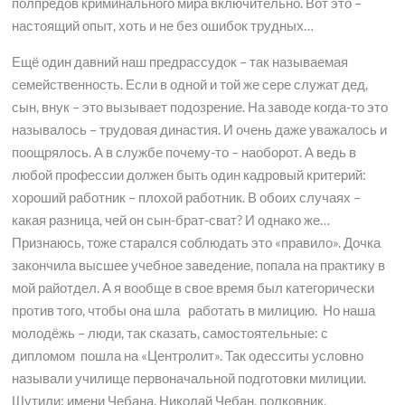
полпредов криминального мира включительно. Вот это –
настоящий опыт, хоть и не без ошибок трудных…
Ещё один давний наш предрассудок – так называемая
семейственность. Если в одной и той же сере служат дед,
сын, внук – это вызывает подозрение. На заводе когда-то это
называлось – трудовая династия. И очень даже уважалось и
поощрялось. А в службе почему-то – наоборот. А ведь в
любой профессии должен быть один кадровый критерий:
хороший работник – плохой работник. В обоих случаях –
какая разница, чей он сын-брат-сват? И однако же…
Признаюсь, тоже старался соблюдать это «правило». Дочка
закончила высшее учебное заведение, попала на практику в
мой райотдел. А я вообще в свое время был категорически
против того, чтобы она шла работать в милицию. Но наша
молодёжь – люди, так сказать, самостоятельные: с
дипломом пошла на «Центролит». Так одесситы условно
называли училище первоначальной подготовки милиции.
Шутили: имени Чебана. Николай Чебан, полковник,