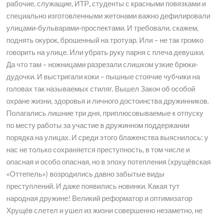
рабочие, служащие, ИТР, студенты с красными повязками и
специально изготовленными жетонами важно дефилировали
улицами-бульварами-проспектами. И требовали, скажем,
поднять окурок, брошенный на тротуар. Или – не так громко
говорить на улице. Или убрать руку парня с плеча девушки.
Да что там – ножницами разрезали слишком узкие брюки-
дудочки. И выстригали коки – пышные стоячие чубчики на
головах так называемых стиляг. Вышел Закон об особой
охране жизни, здоровья и личного достоинства дружинников.
Полагались лишние три дня, приплюсовываемые к отпуску
по месту работы за участие в дружинном поддержании
порядка на улицах. И среди этого блаженства выяснилось: у
нас не только сохраняется преступность, в том числе и
опасная и особо опасная, но в эпоху потепления (хрущёвская
«Оттепель») возродились давно забытые виды
преступлений. И даже появились новинки. Какая тут
народная дружине! Великий реформатор и оптимизатор
Хрущёв слетел и ушел из жизни совершенно незаметно, не