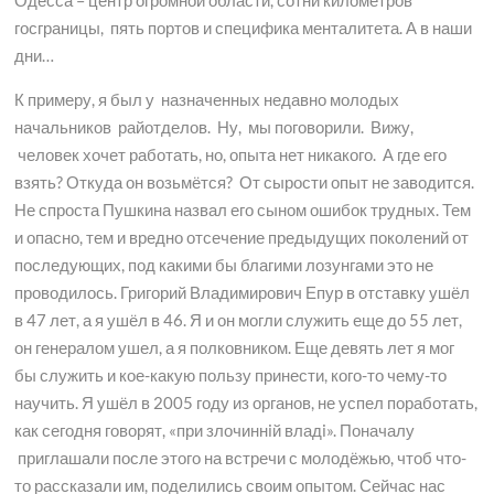
Одесса – центр огромной области, сотни километров
госграницы, пять портов и специфика менталитета. А в наши
дни…
К примеру, я был у назначенных недавно молодых
начальников райотделов. Ну, мы поговорили. Вижу,
человек хочет работать, но, опыта нет никакого. А где его
взять? Откуда он возьмётся? От сырости опыт не заводится.
Не спроста Пушкина назвал его сыном ошибок трудных. Тем
и опасно, тем и вредно отсечение предыдущих поколений от
последующих, под какими бы благими лозунгами это не
проводилось. Григорий Владимирович Епур в отставку ушёл
в 47 лет, а я ушёл в 46. Я и он могли служить еще до 55 лет,
он генералом ушел, а я полковником. Еще девять лет я мог
бы служить и кое-какую пользу принести, кого-то чему-то
научить. Я ушёл в 2005 году из органов, не успел поработать,
как сегодня говорят, «при злочиннiй владi». Поначалу
приглашали после этого на встречи с молодёжью, чтоб что-
то рассказали им, поделились своим опытом. Сейчас нас