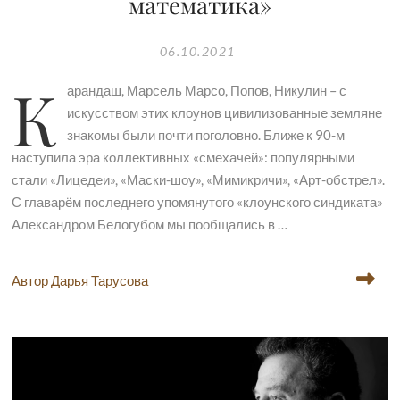
математика»
06.10.2021
К
арандаш, Марсель Марсо, Попов, Никулин – с
искусством этих клоунов цивилизованные земляне
знакомы были почти поголовно. Ближе к 90-м
наступила эра коллективных «смехачей»: популярными
стали «Лицедеи», «Маски-шоу», «Мимикричи», «Арт-обстрел».
С главарём последнего упомянутого «клоунского синдиката»
Александром Белогубом мы пообщались в …
Автор Дарья Тарусова