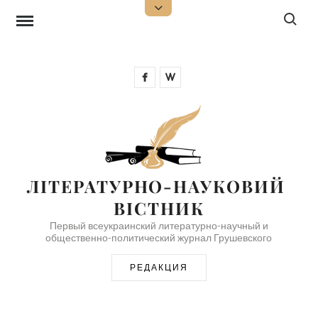
Перейти
Поиск:
Открыть
верхнюю
к
боковую
панель
содержимому
Facebook
Wikipedia
ЛІТЕРАТУРНО-НАУКОВИЙ 
ВІСТНИК
Первый всеукраинский литературно-научный и
общественно-политический журнал Грушевского
РЕДАКЦИЯ