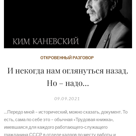
ОТКРОВЕННЫЙ РАЗГОВОР
И некогда нам оглянуться назад.
Но – надо…
09.09.2021
…Передо мной – исторический, можно сказать, документ. То
есть, сама по себе это – обычная «Трудовая книжка»,
имевшаяся для каждого работающего-служащего
гражданина СССР в отделе кадров по месту работы и