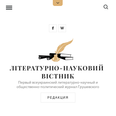
Перейти
Поиск:
Открыть
верхнюю
к
боковую
панель
содержимому
Facebook
Wikipedia
ЛІТЕРАТУРНО-НАУКОВИЙ 
ВІСТНИК
Первый всеукраинский литературно-научный и
общественно-политический журнал Грушевского
РЕДАКЦИЯ