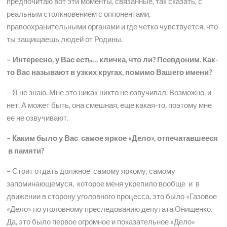
предпочитаю вот эти моменты, связанные, так сказать, с
реальным столкновением с оппонентами,
правоохранительными органами и где четко чувствуется, что
ты защищаешь людей от Родины.
– Интересно, у Вас есть… кличка, что ли? Псевдоним. Как-
то Вас называют в узких кругах, помимо Вашего имени?
– Я не знаю. Мне это никак никто не озвучивал. Возможно, и
нет. А может быть, она смешная, еще какая-то, поэтому мне
ее не озвучивают.
–
Каким было у Вас самое яркое «Дело», отпечатавшееся
в памяти?
– Стоит отдать должное самому яркому, самому
запоминающемуся, которое меня укрепило вообще и в
движении в сторону уголовного процесса, это было «Газовое
«Дело» по уголовному преследованию депутата Онищенко.
Да, это было первое огромное и показательное «Дело»