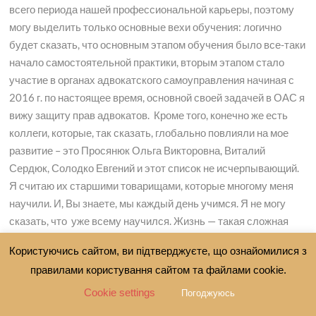
всего периода нашей профессиональной карьеры, поэтому
могу выделить только основные вехи обучения: логично
будет сказать, что основным этапом обучения было все-таки
начало самостоятельной практики, вторым этапом стало
участие в органах адвокатского самоуправления начиная с
2016 г. по настоящее время, основной своей задачей в ОАС я
вижу защиту прав адвокатов. Кроме того, конечно же есть
коллеги, которые, так сказать, глобально повлияли на мое
развитие – это Просянюк Ольга Викторовна, Виталий
Сердюк, Солодко Евгений и этот список не исчерпывающий.
Я считаю их старшими товарищами, которые многому меня
научили. И, Вы знаете, мы каждый день учимся. Я не могу
сказать, что уже всему научился. Жизнь — такая сложная
вещь. Очень хочется сказать словами апостола Павла,
Користуючись сайтом, ви підтверджуєте, що ознайомилися з
который говорил: «Чем больше я знаю, тем больше я
правилами користування сайтом та файлами cookie.
понимаю, что я еще ничего не знаю». Наверно, это так. И так
каждый день. Я не могу сказать, что закончил свое обучение.
Cookie settings
Погоджуюсь