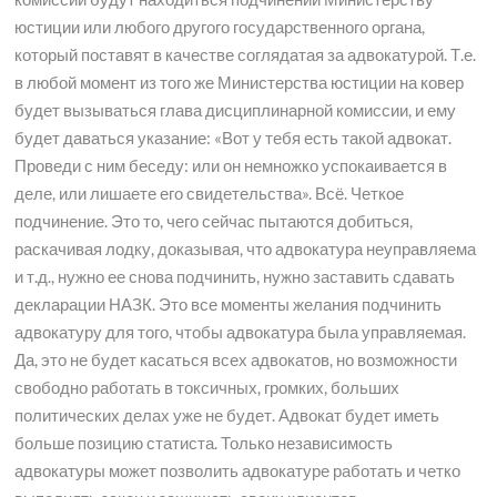
юстиции или любого другого государственного органа,
который поставят в качестве соглядатая за адвокатурой. Т.е.
в любой момент из того же Министерства юстиции на ковер
будет вызываться глава дисциплинарной комиссии, и ему
будет даваться указание: «Вот у тебя есть такой адвокат.
Проведи с ним беседу: или он немножко успокаивается в
деле, или лишаете его свидетельства». Всё. Четкое
подчинение. Это то, чего сейчас пытаются добиться,
раскачивая лодку, доказывая, что адвокатура неуправляема
и т.д., нужно ее снова подчинить, нужно заставить сдавать
декларации НАЗК. Это все моменты желания подчинить
адвокатуру для того, чтобы адвокатура была управляемая.
Да, это не будет касаться всех адвокатов, но возможности
свободно работать в токсичных, громких, больших
политических делах уже не будет. Адвокат будет иметь
больше позицию статиста. Только независимость
адвокатуры может позволить адвокатуре работать и четко