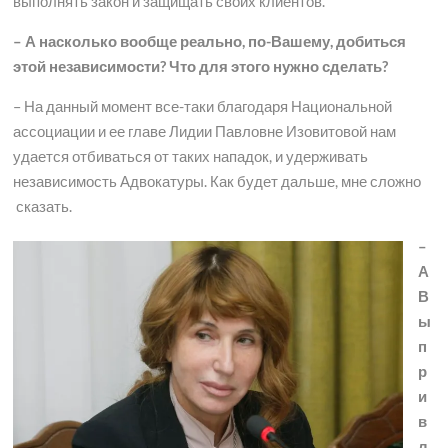
выполнять закон и защищать своих клиентов.
– А насколько вообще реально, по-Вашему, добиться
этой независимости? Что для этого нужно сделать?
– На данный момент все-таки благодаря Национальной
ассоциации и ее главе Лидии Павловне Изовитовой нам
удается отбиваться от таких нападок, и удерживать
независимость Адвокатуры. Как будет дальше, мне сложно
сказать.
–
А
В
ы
п
р
и
в
л