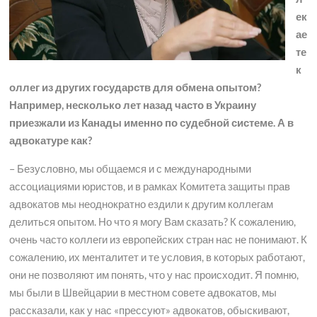
ек
ае
те
к
оллег из других государств для обмена опытом?
Например, несколько лет назад часто в Украину
приезжали из Канады именно по судебной системе. А в
адвокатуре как?
– Безусловно, мы общаемся и с международными
ассоциациями юристов, и в рамках Комитета защиты прав
адвокатов мы неоднократно ездили к другим коллегам
делиться опытом. Но что я могу Вам сказать? К сожалению,
очень часто коллеги из европейских стран нас не понимают. К
сожалению, их менталитет и те условия, в которых работают,
они не позволяют им понять, что у нас происходит. Я помню,
мы были в Швейцарии в местном совете адвокатов, мы
рассказали, как у нас «прессуют» адвокатов, обыскивают,