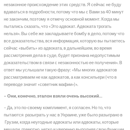
незаконное происхождение этих средств. Я сейчас не буду
вдаваться в подробности, потому что мы с Вами за 40 минут
не закончим, поэтому я отмечу основной момент. Когда мы
пытались сказать, что «Это адвокат. Адвоката трогать
нельзя». Вы себе же закладываете бомбу в дело, потому что
все доказательства, вся информация, которую вы пытаетесь
сейчас «выбить» из адвоката, в дальнейшем, во время
рассмотрения дела в суде, будет признана недопустимым
доказательством в связи с незаконностью ее получения». В
ответ мы услышали такую фразу: «Мы многих адвокатов
рассматриваем не как адвокатов, а как консильери (что в
переводе значит «советник мафии»)».
– Они, конечно, эталон взяли очень высокий…
– Да, это по-своему комплимент, я согласен. Но то, что
пытаются разыграть у нас в Украине, уже было разыграно в
Грузии, когда неугодные адвокаты или адвокаты, которые
мешали, грамотно, четко и уверенно выполняя свои функции,