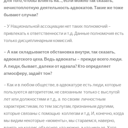
для того, чтобы влиять на…, если можно так сказать,
нечистоплотную деятельность адвокатов. Такие же тоже
бывают случаи?
– У Национальной ассоциации нет таких полномочий –
привлекать к ответственности и т.д. Данные полномочия есть
только дисциплинарным комиссий.
– А как складывается обстановка внутри, так сказать,
адвокатского цеха. Ведь адвокаты – прежде всего люди.
А люди, бывает, далеки от идеала? Кто определяет
атмосферу, задаёт тон?
– Как и в любом обществе, в адвокатуре есть люди, которые
пользуются авторитетом, не связанным только с выслугой
лет или должностями и т.д., а по своим личностным
характеристикам, по тем заслугам, признанным другими,
которые связаны с помощью коллегам и т.д. И, конечно, когда
мы видим некоторые «моменты», мы стараемся, наверно,
влиять на коллег, объясняя, что можно, а что нельзя. Хотя,