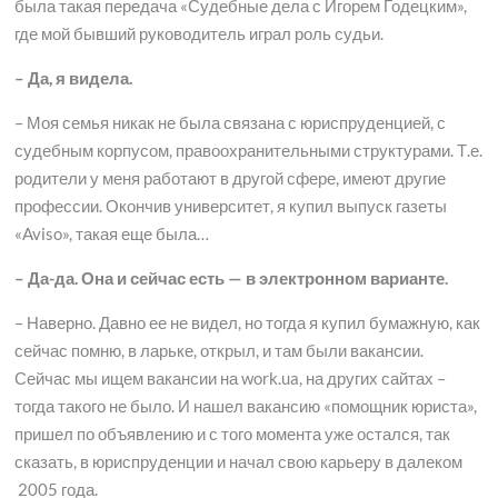
была такая передача «Судебные дела с Игорем Годецким»,
где мой бывший руководитель играл роль судьи.
– Да, я видела.
– Моя семья никак не была связана с юриспруденцией, с
судебным корпусом, правоохранительными структурами. Т.е.
родители у меня работают в другой сфере, имеют другие
профессии. Окончив университет, я купил выпуск газеты
«Aviso», такая еще была…
– Да-да. Она и сейчас есть — в электронном варианте.
– Наверно. Давно ее не видел, но тогда я купил бумажную, как
сейчас помню, в ларьке, открыл, и там были вакансии.
Сейчас мы ищем вакансии на work.ua, на других сайтах –
тогда такого не было. И нашел вакансию «помощник юриста»,
пришел по объявлению и с того момента уже остался, так
сказать, в юриспруденции и начал свою карьеру в далеком
2005 года.