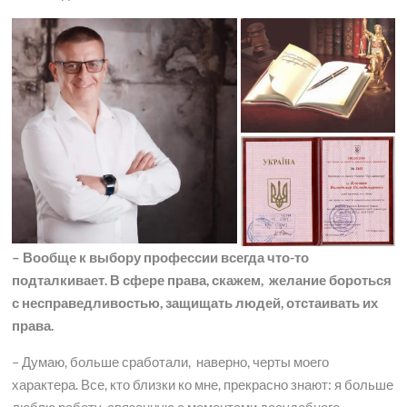
– Вообще к выбору профессии всегда что-то
подталкивает. В с
ф
ере права, скажем, желание бороться
с несправедливостью, защищать людей, отстаивать их
права.
– Думаю, больше сработали, наверно, черты моего
характера. Все, кто близки ко мне, прекрасно знают: я больше
люблю работу, связанную с моментами досудебного